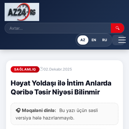
🔍
AZ
EN
RU
02.Dekabr.2025
SAĞLAMLIQ
Həyat Yoldaşı ilə İntim Anlarda
Qəribə Təsir Niyəsi Bilinmir
🎧 Məqaləni dinlə:
Bu yazı üçün səsli
versiya hələ hazırlanmayıb.