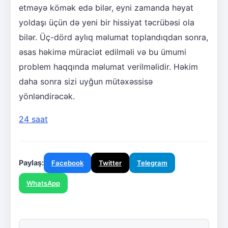
etməyə kömək edə bilər, eyni zamanda həyat
yoldaşı üçün də yeni bir hissiyat təcrübəsi ola
bilər. Üç-dörd aylıq məlumat toplandıqdan sonra,
əsas həkimə müraciət edilməli və bu ümumi
problem haqqında məlumat verilməlidir. Həkim
daha sonra sizi uyğun mütəxəssisə
yönləndirəcək.
24 saat
Paylaş:
Facebook
Twitter
Telegram
WhatsApp