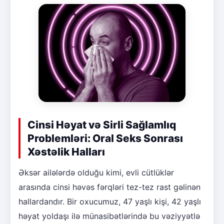
Cinsi Həyat və Sirli Sağlamlıq
Problemləri: Oral Seks Sonrası
Xəstəlik Halları
Əksər ailələrdə olduğu kimi, evli cütlüklər
arasında cinsi həvəs fərqləri tez-tez rast gəlinən
hallardandır. Bir oxucumuz, 47 yaşlı kişi, 42 yaşlı
həyat yoldaşı ilə münasibətlərində bu vəziyyətlə