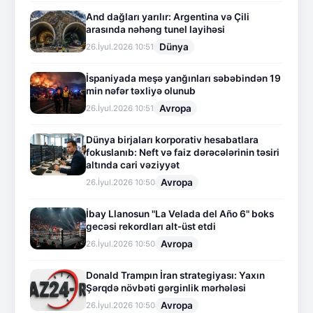
And dağları yarılır: Argentina və Çili
arasında nəhəng tunel layihəsi
Dünya
26.İyul.2026 10:51
İspaniyada meşə yanğınları səbəbindən 19
min nəfər təxliyə olunub
Avropa
26.İyul.2026 10:51
Dünya birjaları korporativ hesabatlara
fokuslanıb: Neft və faiz dərəcələrinin təsiri
altında cari vəziyyət
Avropa
26.İyul.2026 10:50
İbay Llanosun "La Velada del Año 6" boks
gecəsi rekordları alt-üst etdi
Avropa
26.İyul.2026 10:50
Donald Trampın İran strategiyası: Yaxın
Şərqdə növbəti gərginlik mərhələsi
Avropa
26.İyul.2026 10:50