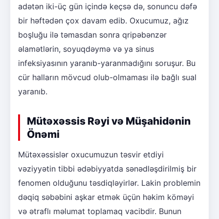
adətən iki-üç gün içində keçsə də, sonuncu dəfə
bir həftədən çox davam edib. Oxucumuz, ağız
boşluğu ilə təmasdan sonra qripəbənzər
əlamətlərin, soyuqdəymə və ya sinus
infeksiyasının yaranıb-yaranmadığını soruşur. Bu
cür halların mövcud olub-olmaması ilə bağlı sual
yaranıb.
Mütəxəssis Rəyi və Müşahidənin
Önəmi
Mütəxəssislər oxucumuzun təsvir etdiyi
vəziyyətin tibbi ədəbiyyatda sənədləşdirilmiş bir
fenomen olduğunu təsdiqləyirlər. Lakin problemin
dəqiq səbəbini aşkar etmək üçün həkim köməyi
və ətraflı məlumat toplamaq vacibdir. Bunun