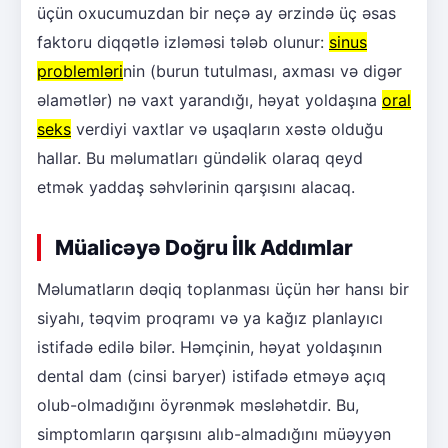
üçün oxucumuzdan bir neçə ay ərzində üç əsas
faktoru diqqətlə izləməsi tələb olunur:
sinus
problemləri
nin (burun tutulması, axması və digər
əlamətlər) nə vaxt yarandığı, həyat yoldaşına
oral
seks
verdiyi vaxtlar və uşaqların xəstə olduğu
hallar. Bu məlumatları gündəlik olaraq qeyd
etmək yaddaş səhvlərinin qarşısını alacaq.
Müalicəyə Doğru İlk Addımlar
Məlumatların dəqiq toplanması üçün hər hansı bir
siyahı, təqvim proqramı və ya kağız planlayıcı
istifadə edilə bilər. Həmçinin, həyat yoldaşının
dental dam (cinsi baryer) istifadə etməyə açıq
olub-olmadığını öyrənmək məsləhətdir. Bu,
simptomların qarşısını alıb-almadığını müəyyən