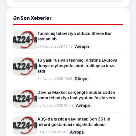
Ən Son Xəbərlər
Tanınmış televiziya ulduzu Stiven Ber
saxlanılıb
Avropa
07.Avqust.2026 10:43
16 yaşlı rusiyalı tennisçi Kristina Lyutova
dünya reytinqində ciddi irəliləyişə imza
atdı
Dünya
04.Avqust.2026 11:06
Davina Makkol xərçənglə mübarizədən
sonra televiziya fəaliyyətinə fasilə verir
Avropa
03.Avqust.2026 00:59
ABŞ-da qızılca yayılması: Son 35 ilin
rekord göstəricisi müşahidə olunur
Avropa
31.İyul.2026 05:46