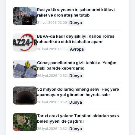
Rusiya Ukraynanın iri şəhərlərini kütləvi
raket və dron atəşinə tutub
Dünya
31.İyul.2026 03:09
BBVA-da kadr dəyişikliyi: Karlos Torres
rəhbərlikdə ciddi islahatlar aparır
Avropa
30.İyul.2026 09:33
Günəş panellərində gizli təhlükə: Yanğın
riski barədə xəbərdarlıq
Dünya
26.İyul.2026 10:52
52 milyon dollarlıq nəhəng səhv: Heç yerə
aparmayan yol görənləri heyrətə salır
Dünya
26.İyul.2026 10:52
Tarixi ərazi yalanı: Turistləri aldadan şəxs
bələdiyyəni də çaşdırdı
Dünya
26.İyul.2026 10:52