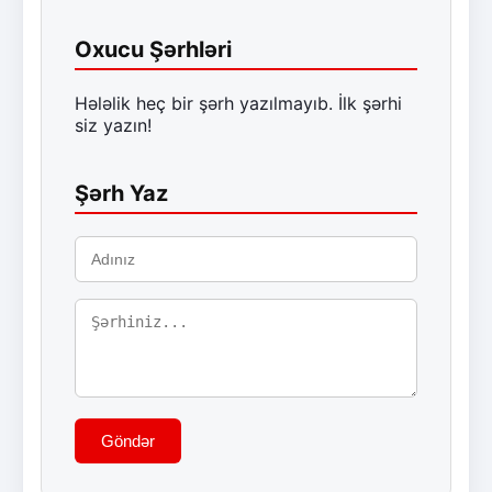
Oxucu Şərhləri
Hələlik heç bir şərh yazılmayıb. İlk şərhi
siz yazın!
Şərh Yaz
Göndər