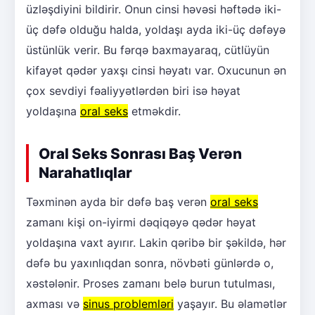
üzləşdiyini bildirir. Onun cinsi həvəsi həftədə iki-
üç dəfə olduğu halda, yoldaşı ayda iki-üç dəfəyə
üstünlük verir. Bu fərqə baxmayaraq, cütlüyün
kifayət qədər yaxşı cinsi həyatı var. Oxucunun ən
çox sevdiyi fəaliyyətlərdən biri isə həyat
yoldaşına
oral seks
etməkdir.
Oral Seks Sonrası Baş Verən
Narahatlıqlar
Təxminən ayda bir dəfə baş verən
oral seks
zamanı kişi on-iyirmi dəqiqəyə qədər həyat
yoldaşına vaxt ayırır. Lakin qəribə bir şəkildə, hər
dəfə bu yaxınlıqdan sonra, növbəti günlərdə o,
xəstələnir. Proses zamanı belə burun tutulması,
axması və
sinus problemləri
yaşayır. Bu əlamətlər