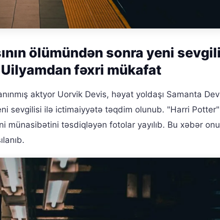
ının ölümündən sonra yeni sevgili
 Uilyamdan fəxri mükafat
anınmış aktyor Uorvik Devis, həyat yoldaşı Samanta Dev
i sevgilisi ilə ictimaiyyətə təqdim olunub. "Harri Potter"
ni münasibətini təsdiqləyən fotolar yayılıb. Bu xəbər on
ılanıb.