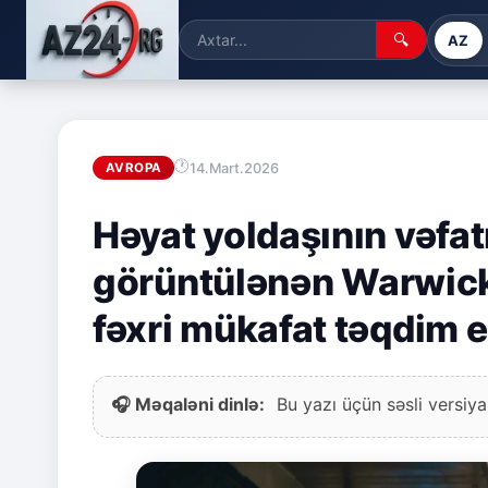
🔍
AZ
14.Mart.2026
AVROPA
Həyat yoldaşının vəfatı
görüntülənən Warwick
fəxri mükafat təqdim e
🎧 Məqaləni dinlə:
Bu yazı üçün səsli versiya