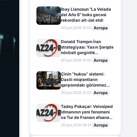
İbay Llanosun "La Velada
del Año 6" boks gecəsi
rekordları alt-üst etdi
Avropa
26.İyul.2026 10:50
Donald Trampın İran
strategiyası: Yaxın Şərqdə
növbəti gərginlik
mərhələsi
Avropa
26.İyul.2026 10:50
Çinin “hukou” sistemi:
Daxili miqrantların
qarşısındakı görünməz
sədd
Avropa
26.İyul.2026 10:22
Tadey Pokaçar: Velosiped
idmanının yeni fenomeni
və Tur de Fransın əfsanəvi
səhifəsi
Avropa
26.İyul.2026 09:31