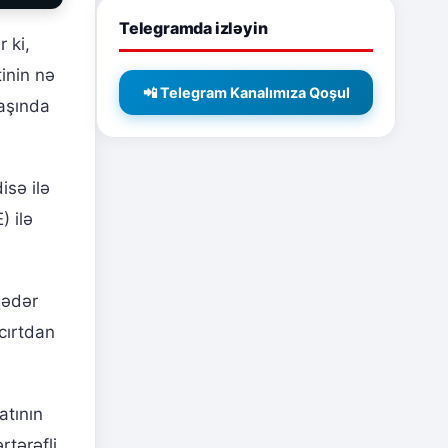
Telegramda izləyin
 ki,
inin nə
📲 Telegram Kanalımıza Qoşul
yaşında
isə ilə
) ilə
qədər
cırtdan
atının
rtərəfli