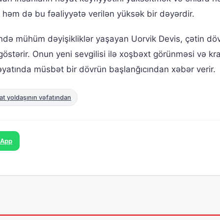
əm də bu fəaliyyətə verilən yüksək bir dəyərdir.
də mühüm dəyişikliklər yaşayan Uorvik Devis, çətin dö
tərir. Onun yeni sevgilisi ilə xoşbəxt görünməsi və kra
əyatında müsbət bir dövrün başlanğıcından xəbər verir.
t yoldaşının vəfatından
sApp