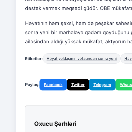
dəstək vermək məqsədi güdür. OBE mükafatı h
Həyatının həm şəxsi, həm də peşəkar sahəsin
sonra yeni bir mərhələyə qədəm qoyduğunu gös
ailəsindən aldığı yüksək mükafat, aktyorun h
Etiketlər:
Həyat yoldaşının vəfatından sonra yeni
Həya
Paylaş:
Facebook
Twitter
Telegram
What
Oxucu Şərhləri