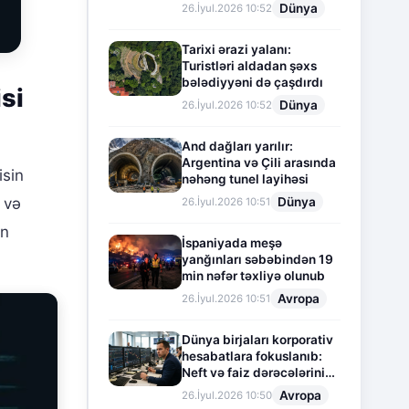
Dünya
26.İyul.2026 10:52
Tarixi ərazi yalanı:
Turistləri aldadan şəxs
bələdiyyəni də çaşdırdı
si
Dünya
26.İyul.2026 10:52
And dağları yarılır:
Argentina və Çili arasında
isin
nəhəng tunel layihəsi
Dünya
 və
26.İyul.2026 10:51
un
İspaniyada meşə
yanğınları səbəbindən 19
min nəfər təxliyə olunub
Avropa
26.İyul.2026 10:51
Dünya birjaları korporativ
hesabatlara fokuslanıb:
Neft və faiz dərəcələrinin
təsiri altında cari vəziyyət
Avropa
26.İyul.2026 10:50