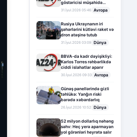
göstəricisi müşahidə
olunur
Avropa
31.İyul.2026 05:46
Rusiya Ukraynanın iri
şəhərlərini kütləvi raket və
dron atəşinə tutub
Dünya
31.İyul.2026 03:09
BBVA-da kadr dəyişikliyi:
Karlos Torres rəhbərlikdə
ciddi islahatlar aparır
Avropa
30.İyul.2026 09:33
Günəş panellərində gizli
təhlükə: Yanğın riski
barədə xəbərdarlıq
Dünya
26.İyul.2026 10:52
52 milyon dollarlıq nəhəng
səhv: Heç yerə aparmayan
yol görənləri heyrətə salır