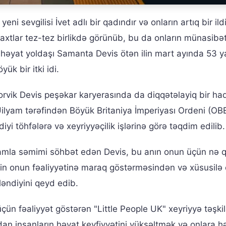
 sevgilisi İvet adlı bir qadındır və onların artıq bir ildir
axtlar tez-tez birlikdə görünüb, bu da onların münasibət
 həyat yoldaşı Samanta Devis ötən ilin mart ayında 53 
ük bir itki idi.
Uorvik Devis peşəkar karyerasında da diqqətəlayiq bir had
lyam tərəfindən Böyük Britaniya İmperiyası Ordeni (OBE
yi töhfələrə və xeyriyyəçilik işlərinə görə təqdim edilib.
mla səmimi söhbət edən Devis, bu anın onun üçün nə 
in onun fəaliyyətinə maraq göstərməsindən və xüsusilə 
ləndiyini qeyd edib.
 üçün fəaliyyət göstərən "Little People UK" xeyriyyə təşkil
tdan insanların həyat keyfiyyətini yüksəltmək və onlara hə