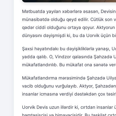
Mətbuatda yayılan xəbərlərə əsasən, Devisin yeni
münasibətdə olduğu qeyd edilir. Cütlük son v
qədər ciddi olduğunu ortaya qoyur. Aktyorun
dünyasını dəyişmişdi ki, bu da Uorvik üçün böy
Şəxsi həyatındakı bu dəyişikliklərlə yanaşı, 
yadda qalıb. O, Vindzor qalasında Şahzadə Ui
mükafatlandırılıb. Bu mükafat ona sənətə verdi
Mükafatlandırma mərasimində Şahzadə Uilya
vacib olduğunu vurğulayıb. Aktyor, Şahzadən
insanlar icmasına verdiyi dəstəkdən çox təsir
Uorvik Devis uzun illərdir ki, cırtdan insanlar
həmtəsisçisi və himayəçisidir. Bu təşkilat cır