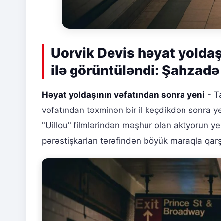
Uorvik Devis həyat yoldaş
ilə görüntüləndi: Şahzadə
Həyat yoldaşının vəfatından sonra yeni
- T
vəfatından təxminən bir il keçdikdən sonra yen
"Uillou" filmlərindən məşhur olan aktyorun ye
pərəstişkarları tərəfindən böyük maraqla qarş