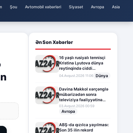
m
Şou
Avtomobil xəbərləri
Siyasət
Avropa
Asia
Ən Son Xəbərlər
16 yaşlı rusiyalı tennisçi
ə
Kristina Lyutova dünya
reytinqində ciddi
an
irəliləyişə imza atdı
Dünya
04.Avqust.2026 11:06
Davina Makkol xərçənglə
mübarizədən sonra
televiziya fəaliyyətinə
fasilə verir
03.Avqust.2026 00:59
Avropa
ABŞ-da qızılca yayılması:
Son 35 ilin rekord