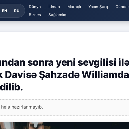
Dünya
İdman
Maraqlı
Yaxın Şərq
Gündə
EN
RU
Biznes
Sağlamlıq
ndan sonra yeni sevgilisi il
 Davisə Şahzadə Williamd
dilib.
 hələ hazırlanmayıb.