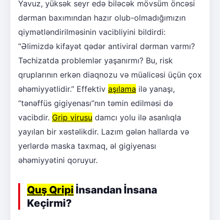
Yavuz, yüksək seyr edə biləcək mövsüm öncəsi
dərman baxımından hazır olub-olmadığımızın
qiymətləndirilməsinin vacibliyini bildirdi:
“Əlimizdə kifayət qədər antiviral dərman varmı?
Təchizatda problemlər yaşanırmı? Bu, risk
qruplarının erkən diaqnozu və müalicəsi üçün çox
əhəmiyyətlidir.” Effektiv
aşılama
ilə yanaşı,
“tənəffüs gigiyenası”nın təmin edilməsi də
vacibdir.
Grip virusu
damcı yolu ilə asanlıqla
yayılan bir xəstəlikdir. Lazım gələn hallarda və
yerlərdə maska taxmaq, əl gigiyenası
əhəmiyyətini qoruyur.
Quş Qripi
İnsandan İnsana
Keçirmi?