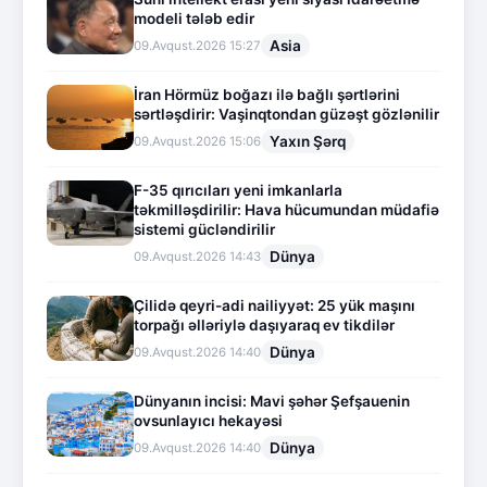
modeli tələb edir
Asia
09.Avqust.2026 15:27
İran Hörmüz boğazı ilə bağlı şərtlərini
sərtləşdirir: Vaşinqtondan güzəşt gözlənilir
Yaxın Şərq
09.Avqust.2026 15:06
F-35 qırıcıları yeni imkanlarla
təkmilləşdirilir: Hava hücumundan müdafiə
sistemi gücləndirilir
Dünya
09.Avqust.2026 14:43
Çilidə qeyri-adi nailiyyət: 25 yük maşını
torpağı əlləriylə daşıyaraq ev tikdilər
Dünya
09.Avqust.2026 14:40
Dünyanın incisi: Mavi şəhər Şefşauenin
ovsunlayıcı hekayəsi
Dünya
09.Avqust.2026 14:40