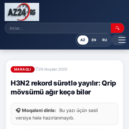
🔍
AZ
EN
RU
29.Noyabr.2025
MARAQLI
H3N2 rekord sürətlə yayılır: Qrip
mövsümü ağır keçə bilər
🎧 Məqaləni dinlə:
Bu yazı üçün səsli
versiya hələ hazırlanmayıb.