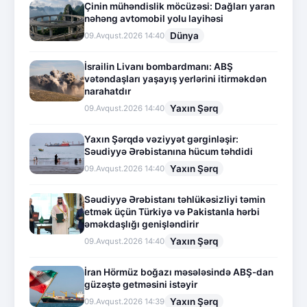
Çinin mühəndislik möcüzəsi: Dağları yaran
nəhəng avtomobil yolu layihəsi
Dünya
09.Avqust.2026 14:40
İsrailin Livanı bombardmanı: ABŞ
vətəndaşları yaşayış yerlərini itirməkdən
narahatdır
Yaxın Şərq
09.Avqust.2026 14:40
Yaxın Şərqdə vəziyyət gərginləşir:
Səudiyyə Ərəbistanına hücum təhdidi
Yaxın Şərq
09.Avqust.2026 14:40
Səudiyyə Ərəbistanı təhlükəsizliyi təmin
etmək üçün Türkiyə və Pakistanla hərbi
əməkdaşlığı genişləndirir
Yaxın Şərq
09.Avqust.2026 14:40
İran Hörmüz boğazı məsələsində ABŞ-dan
güzəştə getməsini istəyir
Yaxın Şərq
09.Avqust.2026 14:39