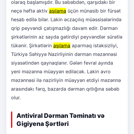
olaraq başlamışdır. Bu səbəbdən, qarşıdakı bir
neçə həftə aktiv
aşılama
üçün münasib bir fürsət
hesab edilə bilər. Lakin əczaçılıq müəssisələrində
qrip peyvəndi çatışmazlığı davam edir. Dərman
şirkətlərinin az sayda gətirdiyi peyvəndlər sürətlə
tükənir. Şirkətlərin
aşılama
aparmaq istəksizliyi,
Türkiyə Səhiyyə Nazirliyinin dərman məzənnəsi
siyasətindən qaynaqlanır. Gələn fevral ayında
yeni məzənnə müəyyən ediləcək. Lakin avro
məzənnəsi ilə nazirliyin müəyyən etdiyi məzənnə
arasındakı fərq, bazarda dərman qıtlığına səbəb
olur.
Antiviral Dərman Təminatı və
Gigiyena Şərtləri