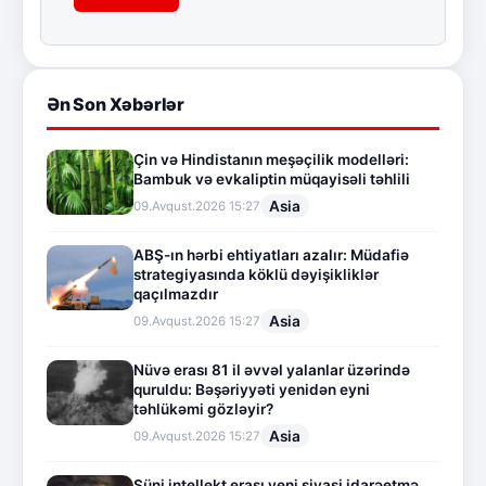
Ən Son Xəbərlər
Çin və Hindistanın meşəçilik modelləri:
Bambuk və evkaliptin müqayisəli təhlili
Asia
09.Avqust.2026 15:27
ABŞ-ın hərbi ehtiyatları azalır: Müdafiə
strategiyasında köklü dəyişikliklər
qaçılmazdır
Asia
09.Avqust.2026 15:27
Nüvə erası 81 il əvvəl yalanlar üzərində
quruldu: Bəşəriyyəti yenidən eyni
təhlükəmi gözləyir?
Asia
09.Avqust.2026 15:27
Süni intellekt erası yeni siyasi idarəetmə