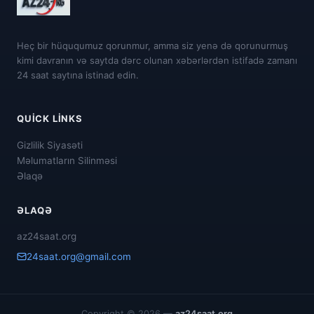
Heç bir hüququmuz qorunmur, amma siz yenə də qorunurmuş
kimi davranın və saytda dərc olunan xəbərlərdən istifadə zamanı
24 saat saytına istinad edin.
QUICK LINKS
Gizlilik Siyasəti
Məlumatların Silinməsi
Əlaqə
ƏLAQƏ
az24saat.org
24saat.org@gmail.com
Copyright © 2026 —
az24saat.org