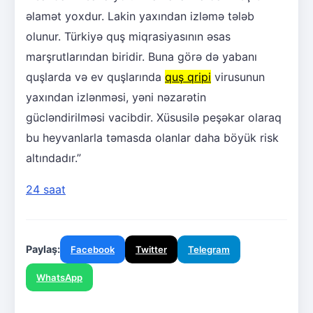
əlamət yoxdur. Lakin yaxından izləmə tələb
olunur. Türkiyə quş miqrasiyasının əsas
marşrutlarından biridir. Buna görə də yabanı
quşlarda və ev quşlarında
quş qripi
virusunun
yaxından izlənməsi, yəni nəzarətin
gücləndirilməsi vacibdir. Xüsusilə peşəkar olaraq
bu heyvanlarla təmasda olanlar daha böyük risk
altındadır.”
24 saat
Paylaş:
Facebook
Twitter
Telegram
WhatsApp