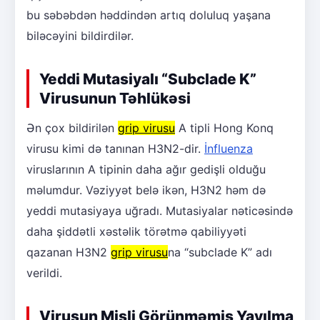
bu səbəbdən həddindən artıq doluluq yaşana
biləcəyini bildirdilər.
Yeddi Mutasiyalı “Subclade K”
Virusunun Təhlükəsi
Ən çox bildirilən
grip virusu
A tipli Hong Konq
virusu kimi də tanınan H3N2-dir.
İnfluenza
viruslarının A tipinin daha ağır gedişli olduğu
məlumdur. Vəziyyət belə ikən, H3N2 həm də
yeddi mutasiyaya uğradı. Mutasiyalar nəticəsində
daha şiddətli xəstəlik törətmə qabiliyyəti
qazanan H3N2
grip virusu
na “subclade K” adı
verildi.
Virusun Misli Görünməmiş Yayılma