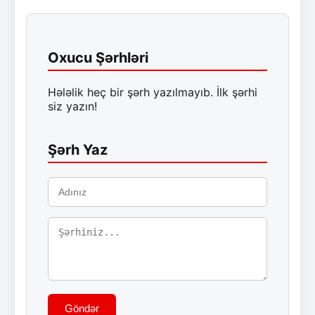
Oxucu Şərhləri
Hələlik heç bir şərh yazılmayıb. İlk şərhi
siz yazın!
Şərh Yaz
Göndər