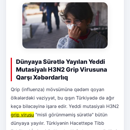
Dünyaya Sürətlə Yayılan Yeddi
Mutasiyalı H3N2 Grip Virusuna
Qarşı Xəbərdarlıq
Qrip (influenza) mövsümünə qədəm qoyan
ölkələrdəki vəziyyət, bu qışın Türkiyədə də ağır
keçə biləcəyinə işarə edir. Yeddi mutasiyalı H3N2
grip virusu
"misli görünməmiş sürətlə" bütün
dünyaya yayılır. Türkiyənin Hacettepe Tibb