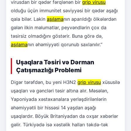
virusdan bir qədər fərqlənən bir
grip virusu
olduğu üçün immunitet səviyyəsi bir qədər aşağı
qala bilər. Lakin
aşılama
nın aparıldığı ölkələrdən
gələn ilkin məlumatlar, peyvəndlərin çox da
təsirsiz olmadığını göstərir. Buna görə də,
aşılama
nın əhəmiyyəti qorunub saxlanılır.”
Uşaqlara Təsiri və Dərman
Çatışmazlığı Problemi
Digər tərəfdən, bu yeni H3N2
grip virusu
xüsusilə
uşaqları və gəncləri təsir altına alır. Məsələn,
Yaponiyada xəstəxanalara yerləşdirilənlərin
əhəmiyyətli bir hissəsi 14 yaşdan aşağı
uşaqlardır. Böyük Britaniyadan da oxşar xəbərlər
gəlir. Türkiyədə isə xəstəlik halları təkdə-tək