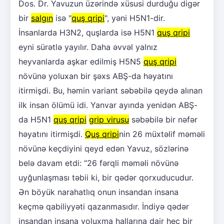
Dos. Dr. Yavuzun üzərində xüsusi durduğu digər
bir
salgın
isə "
quş qripi
", yəni H5N1-dir.
İnsanlarda H3N2, quşlarda isə H5N1
quş qripi
eyni sürətlə yayılır. Daha əvvəl yalnız
heyvanlarda aşkar edilmiş H5N5
quş qripi
növünə yoluxan bir şəxs ABŞ-da həyatını
itirmişdi. Bu, həmin variant səbəbilə qeydə alınan
ilk insan ölümü idi. Yanvar ayında yenidən ABŞ-
da H5N1
quş qripi
grip virusu
səbəbilə bir nəfər
həyatını itirmişdi.
Quş qripi
nin 26 müxtəlif məməli
növünə keçdiyini qeyd edən Yavuz, sözlərinə
belə davam etdi: “26 fərqli məməli növünə
uyğunlaşması təbii ki, bir qədər qorxuducudur.
Ən böyük narahatlıq onun insandan insana
keçmə qabiliyyəti qazanmasıdır. İndiyə qədər
insandan insana yoluxma hallarına dair heç bir