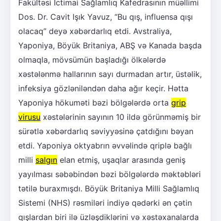
Fakültəsi İctimai Sağlamlıq Kafedrasının müəllimi
Dos. Dr. Cavit Işık Yavuz, “Bu qış, influensa qışı
olacaq” deyə xəbərdarlıq etdi. Avstraliya,
Yaponiya, Böyük Britaniya, ABŞ və Kanada başda
olmaqla, mövsümün başladığı ölkələrdə
xəstələnmə hallarının sayı durmadan artır, üstəlik,
infeksiya gözləniləndən daha ağır keçir. Hətta
Yaponiya hökuməti bəzi bölgələrdə orta
grip
virusu
xəstələrinin sayının 10 ildə görünməmiş bir
sürətlə xəbərdarlıq səviyyəsinə çatdığını bəyan
etdi. Yaponiya oktyabrın əvvəlində qriplə bağlı
milli
salgın
elan etmiş, uşaqlar arasında geniş
yayılması səbəbindən bəzi bölgələrdə məktəbləri
tətilə buraxmışdı. Böyük Britaniya Milli Sağlamlıq
Sistemi (NHS) rəsmiləri indiyə qədərki ən çətin
qışlardan biri ilə üzləşdiklərini və xəstəxanalarda