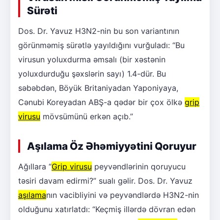
Sürəti
Dos. Dr. Yavuz H3N2-nin bu son variantının
görünməmiş sürətlə yayıldığını vurğuladı: “Bu
virusun yoluxdurma əmsalı (bir xəstənin
yoluxdurduğu şəxslərin sayı) 1.4-dür. Bu
səbəbdən, Böyük Britaniyadan Yaponiyaya,
Cənubi Koreyadan ABŞ-a qədər bir çox ölkə
grip
virusu
mövsümünü erkən açıb.”
Aşılama Öz Əhəmiyyətini Qoruyur
Ağıllara “
Grip virusu
peyvəndlərinin qoruyucu
təsiri davam edirmi?” sualı gəlir. Dos. Dr. Yavuz
aşılama
nın vacibliyini və peyvəndlərdə H3N2-nin
olduğunu xatırlatdı: “Keçmiş illərdə dövran edən