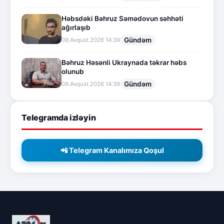
Həbsdəki Bəhruz Səmədovun səhhəti
ağırlaşıb
Gündəm
09.Avqust.2026 14:39
Bəhruz Həsənli Ukraynada təkrar həbs
olunub
Gündəm
09.Avqust.2026 14:39
Telegramda izləyin
📲 Telegram Kanalımıza Qoşul