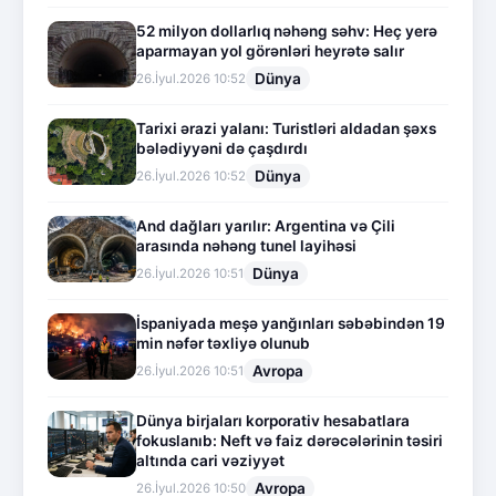
52 milyon dollarlıq nəhəng səhv: Heç yerə
aparmayan yol görənləri heyrətə salır
Dünya
26.İyul.2026 10:52
Tarixi ərazi yalanı: Turistləri aldadan şəxs
bələdiyyəni də çaşdırdı
Dünya
26.İyul.2026 10:52
And dağları yarılır: Argentina və Çili
arasında nəhəng tunel layihəsi
Dünya
26.İyul.2026 10:51
İspaniyada meşə yanğınları səbəbindən 19
min nəfər təxliyə olunub
Avropa
26.İyul.2026 10:51
Dünya birjaları korporativ hesabatlara
fokuslanıb: Neft və faiz dərəcələrinin təsiri
altında cari vəziyyət
Avropa
26.İyul.2026 10:50