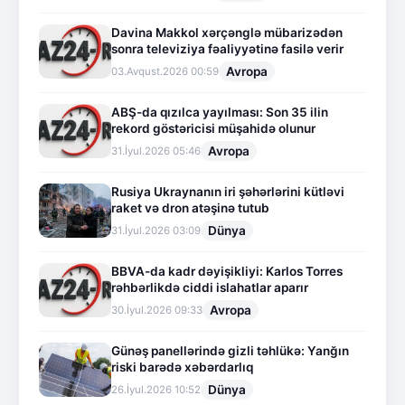
Davina Makkol xərçənglə mübarizədən
sonra televiziya fəaliyyətinə fasilə verir
Avropa
03.Avqust.2026 00:59
ABŞ-da qızılca yayılması: Son 35 ilin
rekord göstəricisi müşahidə olunur
Avropa
31.İyul.2026 05:46
Rusiya Ukraynanın iri şəhərlərini kütləvi
raket və dron atəşinə tutub
Dünya
31.İyul.2026 03:09
BBVA-da kadr dəyişikliyi: Karlos Torres
rəhbərlikdə ciddi islahatlar aparır
Avropa
30.İyul.2026 09:33
Günəş panellərində gizli təhlükə: Yanğın
riski barədə xəbərdarlıq
Dünya
26.İyul.2026 10:52