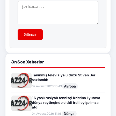
Göndər
Ən Son Xəbərlər
Tanınmış televiziya ulduzu Stiven Ber
saxlanılıb
Avropa
07.Avqust.2026 10:43
16 yaşlı rusiyalı tennisçi Kristina Lyutova
dünya reytinqində ciddi irəliləyişə imza
atdı
Dünya
04.Avqust.2026 11:06