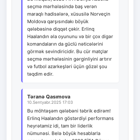
seçmə mərhələsində baş verən
maraqlı hadisələrə, xüsusilə Norveçin
Moldova qarşısındakı böyük
qələbəsinə diqqət çəkir. Erlinq
Haalandın əla oyununu və bir çox digər
komandaların da güclü nəticələrini
görmək sevindiricidir. Bu cür matçlar
seçmə mərhələsinin gərginliyini artırır
və futbol azarkeşləri üçün gözəl şou
təqdim edir.
Təranə Qasımova
10.Sentyabr.2025 17:03
Bu möhtəşəm qələbəni təbrik edirəm!
Erlinq Haalandın göstərdiyi performans
heyrətamiz idi, tam bir liderlik
nümunəsi. Belə böyük hesablarla