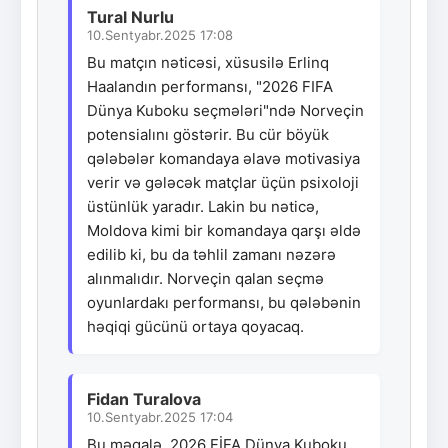
Tural Nurlu
10.Sentyabr.2025 17:08
Bu matçın nəticəsi, xüsusilə Erlinq
Haalandın performansı, "2026 FIFA
Dünya Kuboku seçmələri"ndə Norveçin
potensialını göstərir. Bu cür böyük
qələbələr komandaya əlavə motivasiya
verir və gələcək matçlar üçün psixoloji
üstünlük yaradır. Lakin bu nəticə,
Moldova kimi bir komandaya qarşı əldə
edilib ki, bu da təhlil zamanı nəzərə
alınmalıdır. Norveçin qalan seçmə
oyunlardakı performansı, bu qələbənin
həqiqi gücünü ortaya qoyacaq.
Fidan Turalova
10.Sentyabr.2025 17:04
Bu məqalə, 2026 FİFA Dünya Kuboku