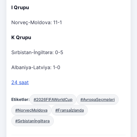
I Qrupu
Norveç-Moldova: 11-1
K Qrupu
Sırbistan-İngiltərə: 0-5
Albaniya-Latviya: 1-0
24 saat
Etiketlər:
#2026FIFAWorldCup
#AvropaSeçmələri
#NorveçMoldova
#Fransaİzlanda
#Sırbistanİngiltərə