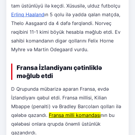
tam üstünlüyü ilə keçdi. Xüsusilə, ulduz futbolçu
Erlinq Haaland
ın 5 qolu ilə yadda qalan matçda,
Thelo Aasgaard da 4 dəfə fərqləndi. Norveç
rəqibini 11-1 kimi böyük hesabla məğlub etdi. Ev
sahibi komandanın digər qollarını Felix Horne
Myhre və Martin Odegaard vurdu.
Fransa İzlandiyanı çətinliklə
məğlub etdi
D Qrupunda mübarizə aparan Fransa, evdə
İzlandiyanı qəbul etdi. Fransa millisi, Kilian
Mbappe (penalti) və Bradley Barcolaın qolları ilə
qələbə qazandı.
Fransa milli komandası
nın bu
qələbəsi onlara qrupda önəmli üstünlük
qazandırdı.