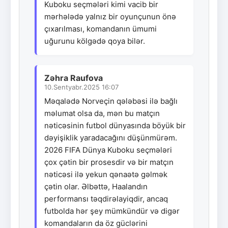
Kuboku seçmələri kimi vacib bir
mərhələdə yalnız bir oyunçunun önə
çıxarılması, komandanın ümumi
uğurunu kölgədə qoya bilər.
Zəhra Raufova
10.Sentyabr.2025 16:07
Məqalədə Norveçin qələbəsi ilə bağlı
məlumat olsa da, mən bu matçın
nəticəsinin futbol dünyasında böyük bir
dəyişiklik yaradacağını düşünmürəm.
2026 FIFA Dünya Kuboku seçmələri
çox çətin bir prosesdir və bir matçın
nəticəsi ilə yekun qənaətə gəlmək
çətin olar. Əlbəttə, Haalandın
performansı təqdirəlayiqdir, ancaq
futbolda hər şey mümkündür və digər
komandaların da öz güclərini