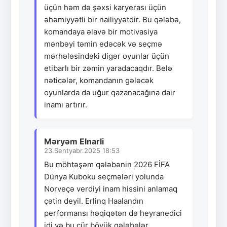
üçün həm də şəxsi karyerası üçün
əhəmiyyətli bir nailiyyətdir. Bu qələbə,
komandaya əlavə bir motivasiya
mənbəyi təmin edəcək və seçmə
mərhələsindəki digər oyunlar üçün
etibarlı bir zəmin yaradacaqdır. Belə
nəticələr, komandanın gələcək
oyunlarda da uğur qazanacağına dair
inamı artırır.
Məryəm Elnarli
23.Sentyabr.2025 18:53
Bu möhtəşəm qələbənin 2026 FİFA
Dünya Kuboku seçmələri yolunda
Norveçə verdiyi inam hissini anlamaq
çətin deyil. Erlinq Haalandın
performansı həqiqətən də heyranedici
idi və bu cür böyük qələbələr