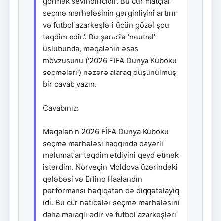
görmək sevindiricidir. Bu cür matçlar
seçmə mərhələsinin gərginliyini artırır
və futbol azarkeşləri üçün gözəl şou
təqdim edir.'. Bu şərഹിə 'neutral'
üslubunda, məqalənin əsas
mövzusunu ('2026 FIFA Dünya Kuboku
seçmələri') nəzərə alaraq düşünülmüş
bir cavab yazın.
Cavabınız:
Məqalənin 2026 FİFA Dünya Kuboku
seçmə mərhələsi haqqında dəyərli
məlumatlar təqdim etdiyini qeyd etmək
istərdim. Norveçin Moldova üzərindəki
qələbəsi və Erlinq Haalandın
performansı həqiqətən də diqqətəlayiq
idi. Bu cür nəticələr seçmə mərhələsini
daha maraqlı edir və futbol azarkeşləri