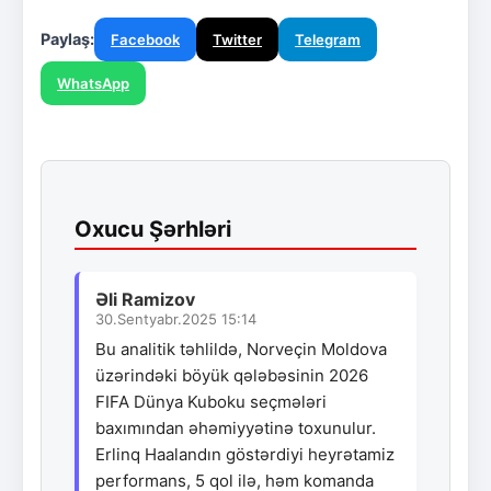
Paylaş:
Facebook
Twitter
Telegram
WhatsApp
Oxucu Şərhləri
Əli Ramizov
30.Sentyabr.2025 15:14
Bu analitik təhlildə, Norveçin Moldova
üzərindəki böyük qələbəsinin 2026
FIFA Dünya Kuboku seçmələri
baxımından əhəmiyyətinə toxunulur.
Erlinq Haalandın göstərdiyi heyrətamiz
performans, 5 qol ilə, həm komanda