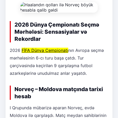
2026 Dünya Çempionatı Seçmə
Mərhələsi: Sensasiyalar və
Rekordlar
2026
FİFA Dünya Çempionatı
nın Avropa seçmə
mərhələsinin 6-cı turu başa çatdı. Tur
çərçivəsində keçirilən 9 qarşılaşma futbol
azarkeşlərinə unudulmaz anlar yaşatdı.
Norveç – Moldova matçında tarixi
hesab
I Qrupunda mübarizə aparan Norveç, evdə
Moldova ilə qarşılaşdı. Matç meydan sahiblərinin