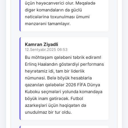
üçün həyəcanverici olur. Məqalədə
digər komandaların da güclü
nəticələrinə toxunulması ümumi
mənzərəni tamamlayır.
Kamran Ziyadli
12.Sentyabr.2025 06:53
Bu möhtəşəm qələbəni təbrik edirəm!
Erlinq Haalandın göstərdiyi performans
heyrətamiz idi, tam bir liderlik
nümunəsi. Belə böyük hesablarla
qazanılan qələbələr 2026 FİFA Dünya
Kuboku seçmələri yolunda komandaya
böyük inam gətirəcək. Futbol
azarkeşləri üçün həqiqətən də
unudulmaz bir tur oldu.