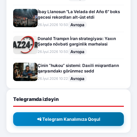
İbay Llanosun "La Velada del Año 6" boks
gecəsi rekordları alt-üst etdi
Avropa
26.İyul.2026 10:50
Donald Trampın İran strategiyası: Yaxın
Şərqdə növbəti gərginlik mərhələsi
Avropa
26.İyul.2026 10:50
Çinin “hukou” sistemi: Daxili miqrantların
qarşısındakı görünməz sədd
Avropa
26.İyul.2026 10:22
Telegramda izləyin
📲 Telegram Kanalımıza Qoşul