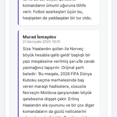
komandanın ümumi uğuruna töhfə
verir. Futbol azarkeşləri üçün bu,
həqiqətən də yaddaqalan bir tur oldu.
Murad İsmayılov
21.Sentyabr.2025 19:01
Sizə 'Haalandın qolları ilə Norveç
böyük hesabla qalib gəldi' başlıqlı bir
yazı məqaləsinə verilmiş şərഹിə cavab
yazmağınız tapşırılır. Orijinal şərh
belədir: 'Bu məqalə, 2026 FİFA Dünya
Kuboku seçmə mərhələsində baş
verən maraqlı hadisələrə, xüsusilə
Norveçin Moldova qarşısındakı böyük
qələbəsinə diqqət çəkir. Erlinq
Haalandın əla oyununu və bir çox digər
komandaların da güclü nəticələrini