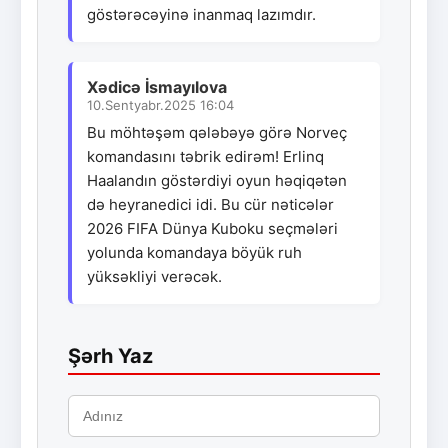
göstərəcəyinə inanmaq lazımdır.
Xədicə İsmayılova
10.Sentyabr.2025 16:04
Bu möhtəşəm qələbəyə görə Norveç
komandasını təbrik edirəm! Erlinq
Haalandın göstərdiyi oyun həqiqətən
də heyranedici idi. Bu cür nəticələr
2026 FIFA Dünya Kuboku seçmələri
yolunda komandaya böyük ruh
yüksəkliyi verəcək.
Şərh Yaz