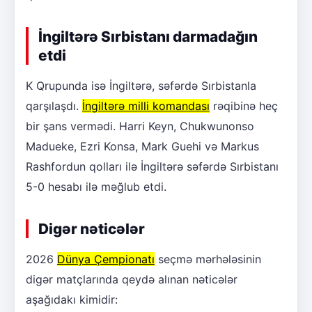
İngiltərə Sırbistanı darmadağın
etdi
K Qrupunda isə İngiltərə, səfərdə Sırbistanla
qarşılaşdı.
İngiltərə milli komandası
rəqibinə heç
bir şans vermədi. Harri Keyn, Chukwunonso
Madueke, Ezri Konsa, Mark Guehi və Markus
Rashfordun qolları ilə İngiltərə səfərdə Sırbistanı
5-0 hesabı ilə məğlub etdi.
Digər nəticələr
2026
Dünya Çempionatı
seçmə mərhələsinin
digər matçlarında qeydə alınan nəticələr
aşağıdakı kimidir: