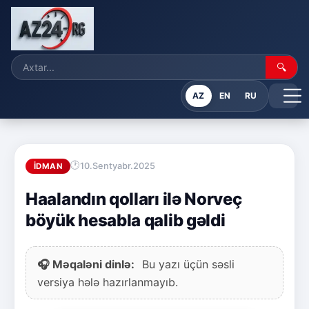
🔍
AZ
EN
RU
10.Sentyabr.2025
İDMAN
Haalandın qolları ilə Norveç
böyük hesabla qalib gəldi
🎧 Məqaləni dinlə:
Bu yazı üçün səsli
versiya hələ hazırlanmayıb.