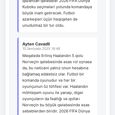
qazanılan qələbələr 2026 FİFA Dünya
Kuboku seçmələri yolunda komandaya
böyük inam gətirəcək. Futbol
azarkeşləri üçün həqiqətən də
unudulmaz bir tur oldu.
Aytən Cavadli
10.Sentyabr.2025 16:48
Məqalədə Erlinq Haalandın 5 qolu
Norveçin qələbəsində əsas rol oynasa
da, bu nəticəni yalnız onun hesabına
bağlamaq ədalətsiz olar. Futbol bir
komanda oyunudur və hər bir
oyunçunun öz töhfəsi var. Haalandın
möhtəşəm oyunu ilə yanaşı, digər
oyunçuların da fəallığı və qolları
Norveçin bu böyük qələbəsində əsas
səbəblərdən biridir. 2026 FİFA Dünya