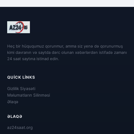
Heç bir hüququmuz qorunmur, amma siz yenə də qorunurmuş
kimi davranın və saytda dərc olunan xəbərlərdən istifadə zamanı
24 saat saytına istinad edin.
QUICK LINKS
Gizlilik Siyasəti
Məlumatların Silinməsi
Əlaqə
ƏLAQƏ
az24saat.org