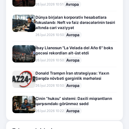
Avropa
26.İyul.2026 10:51
Dünya birjaları korporativ hesabatlara
fokuslanıb: Neft və faiz dərəcələrinin təsiri
altında cari vəziyyət
Avropa
26.İyul.2026 10:50
İbay Llanosun "La Velada del Año 6" boks
gecəsi rekordları alt-üst etdi
Avropa
26.İyul.2026 10:50
Donald Trampın İran strategiyası: Yaxın
Şərqdə növbəti gərginlik mərhələsi
Avropa
26.İyul.2026 10:50
Çinin “hukou” sistemi: Daxili miqrantların
qarşısındakı görünməz sədd
Avropa
26.İyul.2026 10:22