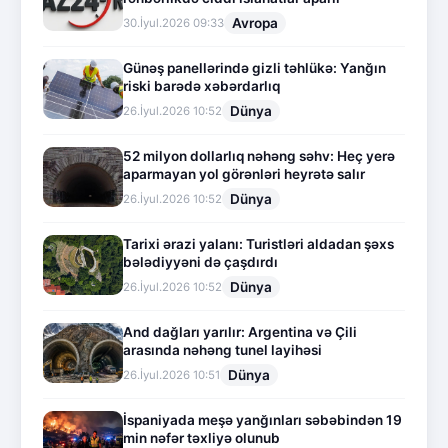
Avropa
30.İyul.2026 09:33
Günəş panellərində gizli təhlükə: Yanğın
riski barədə xəbərdarlıq
Dünya
26.İyul.2026 10:52
52 milyon dollarlıq nəhəng səhv: Heç yerə
aparmayan yol görənləri heyrətə salır
Dünya
26.İyul.2026 10:52
Tarixi ərazi yalanı: Turistləri aldadan şəxs
bələdiyyəni də çaşdırdı
Dünya
26.İyul.2026 10:52
And dağları yarılır: Argentina və Çili
arasında nəhəng tunel layihəsi
Dünya
26.İyul.2026 10:51
İspaniyada meşə yanğınları səbəbindən 19
min nəfər təxliyə olunub