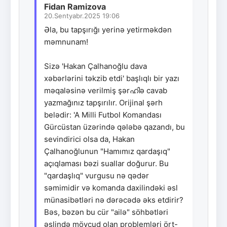
Fidan Ramizova
20.Sentyabr.2025 19:06
Əla, bu tapşırığı yerinə yetirməkdən
məmnunam!
Sizə 'Hakan Çalhanoğlu dava
xəbərlərini təkzib etdi' başlıqlı bir yazı
məqaləsinə verilmiş şərഹിə cavab
yazmağınız tapşırılır. Orijinal şərh
belədir: 'A Milli Futbol Komandası
Gürcüstan üzərində qələbə qazandı, bu
sevindirici olsa da, Hakan
Çalhanoğlunun "Hamımız qardaşıq"
açıqlaması bəzi suallar doğurur. Bu
"qardaşlıq" vurgusu nə qədər
səmimidir və komanda daxilindəki əsl
münasibətləri nə dərəcədə əks etdirir?
Bəs, bəzən bu cür "ailə" söhbətləri
əslində mövcud olan problemləri ört-