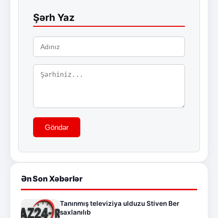
Şərh Yaz
Göndər
Ən Son Xəbərlər
Tanınmış televiziya ulduzu Stiven Ber
saxlanılıb