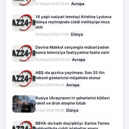
Avropa
07.Avqust.2026 10:43
16 yaşlı rusiyalı tennisçi Kristina Lyutova
dünya reytinqində ciddi irəliləyişə imza
atdı
Dünya
04.Avqust.2026 11:06
Davina Makkol xərçənglə mübarizədən
sonra televiziya fəaliyyətinə fasilə verir
Avropa
03.Avqust.2026 00:59
ABŞ-da qızılca yayılması: Son 35 ilin
rekord göstəricisi müşahidə olunur
Avropa
31.İyul.2026 05:46
Rusiya Ukraynanın iri şəhərlərini kütləvi
raket və dron atəşinə tutub
Dünya
31.İyul.2026 03:09
BBVA-da kadr dəyişikliyi: Karlos Torres
rəhbərlikdə ciddi islahatlar aparır