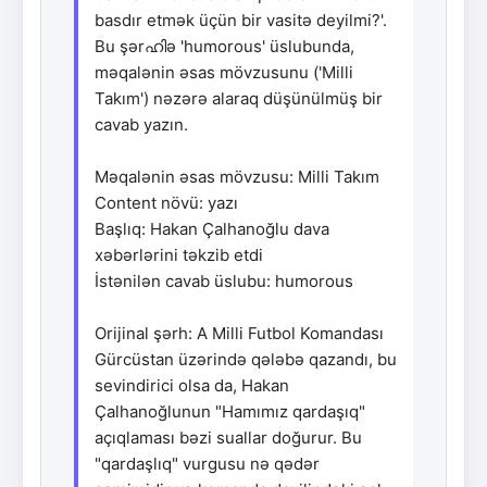
basdır etmək üçün bir vasitə deyilmi?'.
Bu şərഹിə 'humorous' üslubunda,
məqalənin əsas mövzusunu ('Milli
Takım') nəzərə alaraq düşünülmüş bir
cavab yazın.
Məqalənin əsas mövzusu: Milli Takım
Content növü: yazı
Başlıq: Hakan Çalhanoğlu dava
xəbərlərini təkzib etdi
İstənilən cavab üslubu: humorous
Orijinal şərh: A Milli Futbol Komandası
Gürcüstan üzərində qələbə qazandı, bu
sevindirici olsa da, Hakan
Çalhanoğlunun "Hamımız qardaşıq"
açıqlaması bəzi suallar doğurur. Bu
"qardaşlıq" vurgusu nə qədər