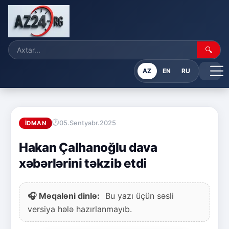
🔍
AZ
EN
RU
05.Sentyabr.2025
İDMAN
Hakan Çalhanoğlu dava
xəbərlərini təkzib etdi
🎧 Məqaləni dinlə:
Bu yazı üçün səsli
versiya hələ hazırlanmayıb.