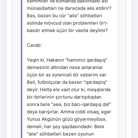
səmimidir və komanda daxilindəki əsl
münasibətləri nə dərəcədə əks etdirir?
Bəs, bəzən bu cür "ailə" söhbətləri
əslində mövcud olan problemləri ört-
basdır etmək üçün bir vasitə deyilmi?
Cavab:
Yəqin ki, Hakanın "hamımız qardaşıq"
deməsinin altından nəsə axtaranlar
üçün bir az əyləncəli bir xəbərim var:
Bəli, futbolçular da bəzən "qardaşlıq"
deyir. Hətta elə vaxt olur ki, məşqlərdə
bir-birlərinin şortunu dartışdıqdan
sonra belə "əəə, biz bacı-qardaşıq da!"
deyə barışırlar. Amma ciddi olsaq, əgər
Yunus Akgünün gözü göyərməyibsə,
deməli, hər şey qaydasındadır. Belə
"ailə" söhbətləri bəzən oyunun