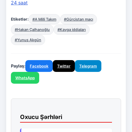
24 saat
Etiketlər:
#A Milli Takım
#Gürcistan maçı
#Hakan Çalhanoğlu
#Kavga iddiaları
#Yunus Akgün
Paylaş:
Facebook
Twitter
Telegram
WhatsApp
Oxucu Şərhləri