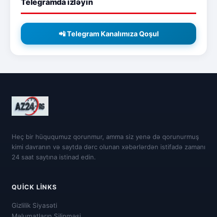
Telegramda izləyin
📲 Telegram Kanalımıza Qoşul
Heç bir hüququmuz qorunmur, amma siz yenə də qorunurmuş
kimi davranın və saytda dərc olunan xəbərlərdən istifadə zamanı
24 saat saytına istinad edin.
QUICK LINKS
Gizlilik Siyasəti
Məlumatların Silinməsi