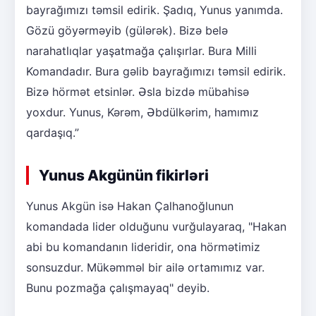
bayrağımızı təmsil edirik. Şadıq, Yunus yanımda.
Gözü göyərməyib (gülərək). Bizə belə
narahatlıqlar yaşatmağa çalışırlar. Bura Milli
Komandadır. Bura gəlib bayrağımızı təmsil edirik.
Bizə hörmət etsinlər. Əsla bizdə mübahisə
yoxdur. Yunus, Kərəm, Əbdülkərim, hamımız
qardaşıq.”
Yunus Akgünün fikirləri
Yunus Akgün isə Hakan Çalhanoğlunun
komandada lider olduğunu vurğulayaraq, "Hakan
abi bu komandanın lideridir, ona hörmətimiz
sonsuzdur. Mükəmməl bir ailə ortamımız var.
Bunu pozmağa çalışmayaq" deyib.