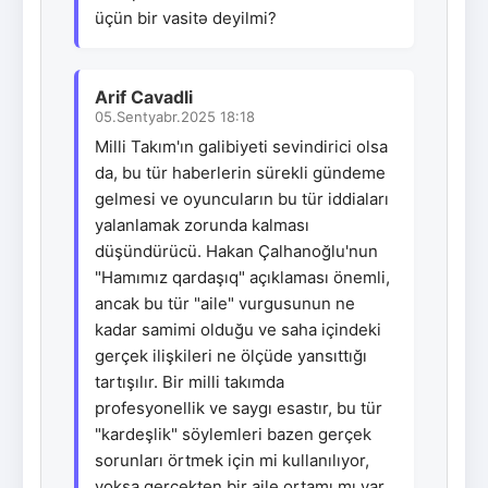
üçün bir vasitə deyilmi?
Arif Cavadli
05.Sentyabr.2025 18:18
Milli Takım'ın galibiyeti sevindirici olsa
da, bu tür haberlerin sürekli gündeme
gelmesi ve oyuncuların bu tür iddiaları
yalanlamak zorunda kalması
düşündürücü. Hakan Çalhanoğlu'nun
"Hamımız qardaşıq" açıklaması önemli,
ancak bu tür "aile" vurgusunun ne
kadar samimi olduğu ve saha içindeki
gerçek ilişkileri ne ölçüde yansıttığı
tartışılır. Bir milli takımda
profesyonellik ve saygı esastır, bu tür
"kardeşlik" söylemleri bazen gerçek
sorunları örtmek için mi kullanılıyor,
yoksa gerçekten bir aile ortamı mı var,