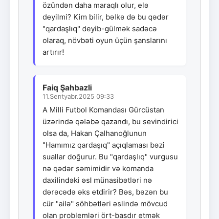
özündən daha maraqlı olur, elə
deyilmi? Kim bilir, bəlkə də bu qədər
"qardaşlıq" deyib-gülmək sadəcə
olaraq, növbəti oyun üçün şanslarını
artırır!
Faiq Şahbazli
11.Sentyabr.2025 09:33
A Milli Futbol Komandası Gürcüstan
üzərində qələbə qazandı, bu sevindirici
olsa da, Hakan Çalhanoğlunun
"Hamımız qardaşıq" açıqlaması bəzi
suallar doğurur. Bu "qardaşlıq" vurgusu
nə qədər səmimidir və komanda
daxilindəki əsl münasibətləri nə
dərəcədə əks etdirir? Bəs, bəzən bu
cür "ailə" söhbətləri əslində mövcud
olan problemləri ört-basdır etmək