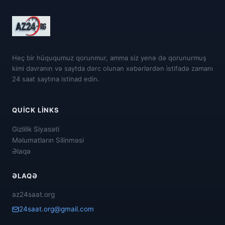
Heç bir hüququmuz qorunmur, amma siz yenə də qorunurmuş
kimi davranın və saytda dərc olunan xəbərlərdən istifadə zamanı
24 saat saytına istinad edin.
QUICK LINKS
Gizlilik Siyasəti
Məlumatların Silinməsi
Əlaqə
ƏLAQƏ
az24saat.org
24saat.org@gmail.com