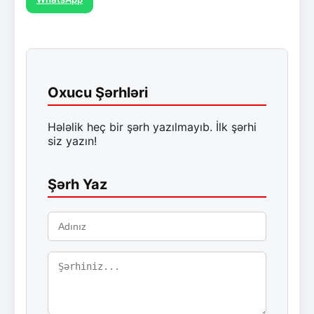
Oxucu Şərhləri
Hələlik heç bir şərh yazılmayıb. İlk şərhi
siz yazın!
Şərh Yaz