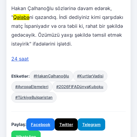
Hakan Çalhanoğlu sözlərinə davam edərək,
"
Qələbə
ni qazandıq. İndi dediyiniz kimi qarşıdakı
matç İspaniyadır və ora təbii ki, rahat bir şəkildə
gedəcəyik. Özümüzü yaxşı şəkildə təmsil etmək
istəyirik" ifadələrini işlətdi.
24 saat
Etiketlər:
#HakanÇalhanoğlu
#KurtlarVadisi
#AvropaElemeleri
#2026FIFADünyaKuboku
#TürkiyəBulqaristan
Paylaş:
Facebook
Twitter
Telegram
WhatsApp