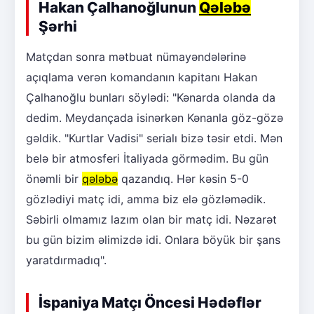
Hakan Çalhanoğlunun
Qələbə
Şərhi
Matçdan sonra mətbuat nümayəndələrinə
açıqlama verən komandanın kapitanı Hakan
Çalhanoğlu bunları söylədi: "Kənarda olanda da
dedim. Meydançada isinərkən Kənanla göz-gözə
gəldik. "Kurtlar Vadisi" serialı bizə təsir etdi. Mən
belə bir atmosferi İtaliyada görmədim. Bu gün
önəmli bir
qələbə
qazandıq. Hər kəsin 5-0
gözlədiyi matç idi, amma biz elə gözləmədik.
Səbirli olmamız lazım olan bir matç idi. Nəzarət
bu gün bizim əlimizdə idi. Onlara böyük bir şans
yaratdırmadıq".
İspaniya Matçı Öncesi Hədəflər