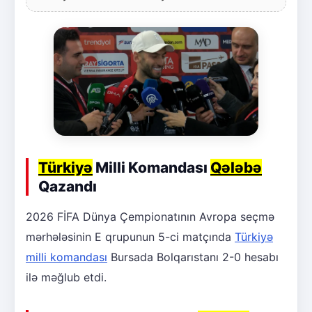
Türkiyə
Milli Komandası
Qələbə
Qazandı
2026 FİFA Dünya Çempionatının Avropa seçmə
mərhələsinin E qrupunun 5-ci matçında
Türkiyə
milli komandası
Bursada Bolqarıstanı 2-0 hesabı
ilə məğlub etdi.