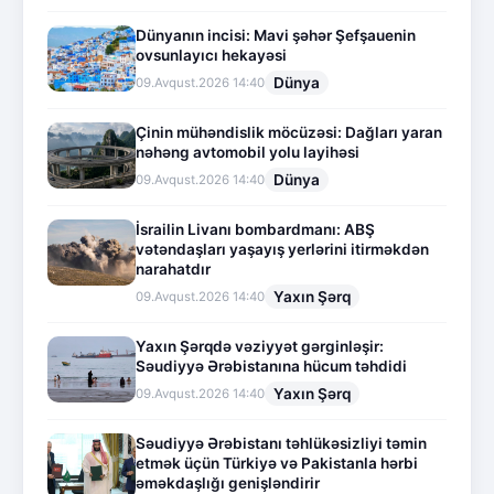
Dünyanın incisi: Mavi şəhər Şefşauenin
ovsunlayıcı hekayəsi
Dünya
09.Avqust.2026 14:40
Çinin mühəndislik möcüzəsi: Dağları yaran
nəhəng avtomobil yolu layihəsi
Dünya
09.Avqust.2026 14:40
İsrailin Livanı bombardmanı: ABŞ
vətəndaşları yaşayış yerlərini itirməkdən
narahatdır
Yaxın Şərq
09.Avqust.2026 14:40
Yaxın Şərqdə vəziyyət gərginləşir:
Səudiyyə Ərəbistanına hücum təhdidi
Yaxın Şərq
09.Avqust.2026 14:40
Səudiyyə Ərəbistanı təhlükəsizliyi təmin
etmək üçün Türkiyə və Pakistanla hərbi
əməkdaşlığı genişləndirir