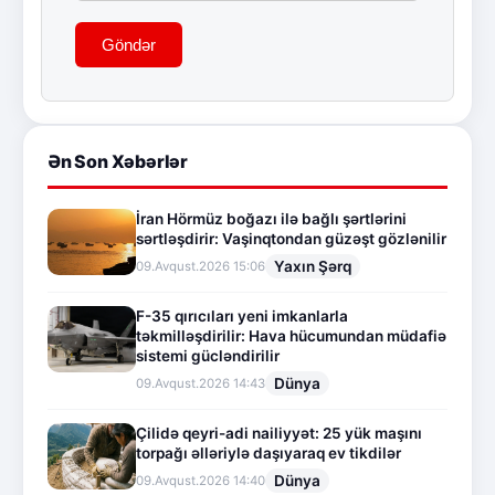
Göndər
Ən Son Xəbərlər
İran Hörmüz boğazı ilə bağlı şərtlərini
sərtləşdirir: Vaşinqtondan güzəşt gözlənilir
Yaxın Şərq
09.Avqust.2026 15:06
F-35 qırıcıları yeni imkanlarla
təkmilləşdirilir: Hava hücumundan müdafiə
sistemi gücləndirilir
Dünya
09.Avqust.2026 14:43
Çilidə qeyri-adi nailiyyət: 25 yük maşını
torpağı əlləriylə daşıyaraq ev tikdilər
Dünya
09.Avqust.2026 14:40