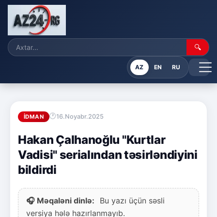
🔍
AZ
EN
RU
16.Noyabr.2025
İDMAN
Hakan Çalhanoğlu "Kurtlar
Vadisi" serialından təsirləndiyini
bildirdi
🎧 Məqaləni dinlə:
Bu yazı üçün səsli
versiya hələ hazırlanmayıb.