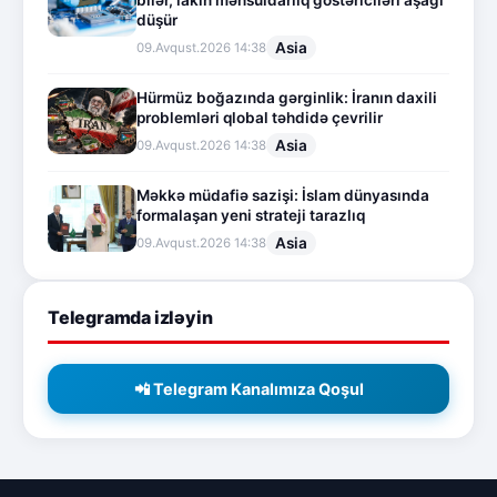
düşür
Asia
09.Avqust.2026 14:38
Hürmüz boğazında gərginlik: İranın daxili
problemləri qlobal təhdidə çevrilir
Asia
09.Avqust.2026 14:38
Məkkə müdafiə sazişi: İslam dünyasında
formalaşan yeni strateji tarazlıq
Asia
09.Avqust.2026 14:38
Telegramda izləyin
📲 Telegram Kanalımıza Qoşul