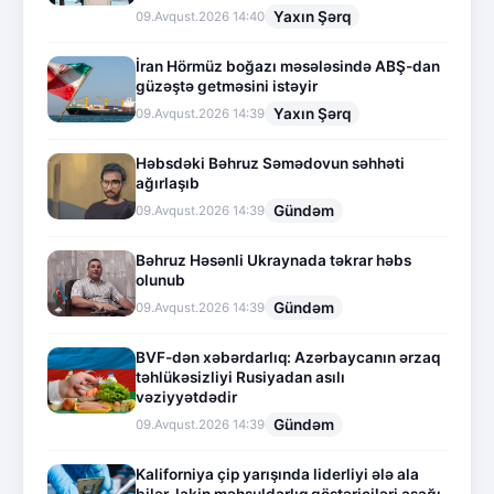
Yaxın Şərq
09.Avqust.2026 14:40
İran Hörmüz boğazı məsələsində ABŞ-dan
güzəştə getməsini istəyir
Yaxın Şərq
09.Avqust.2026 14:39
Həbsdəki Bəhruz Səmədovun səhhəti
ağırlaşıb
Gündəm
09.Avqust.2026 14:39
Bəhruz Həsənli Ukraynada təkrar həbs
olunub
Gündəm
09.Avqust.2026 14:39
BVF-dən xəbərdarlıq: Azərbaycanın ərzaq
təhlükəsizliyi Rusiyadan asılı
vəziyyətdədir
Gündəm
09.Avqust.2026 14:39
Kaliforniya çip yarışında liderliyi ələ ala
bilər, lakin məhsuldarlıq göstəriciləri aşağı