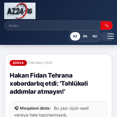
🔍
AZ
EN
RU
08.Mart.2026
DÜNYA
Hakan Fidan Tehrana
xəbərdarlıq etdi: 'Təhlükəli
addımlar atmayın!'
🎧 Məqaləni dinlə:
Bu yazı üçün səsli
versiya hələ hazırlanmayıb.