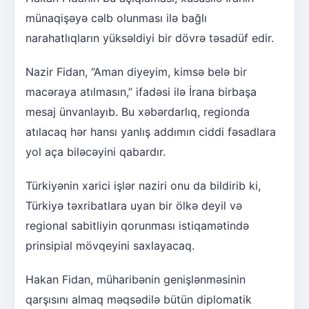
münaqişəyə cəlb olunması ilə bağlı
narahatlıqların yüksəldiyi bir dövrə təsadüf edir.
Nazir Fidan, “Aman diyeyim, kimsə belə bir
macəraya atılmasın,” ifadəsi ilə İrana birbaşa
mesaj ünvanlayıb. Bu xəbərdarlıq, regionda
atılacaq hər hansı yanlış addımın ciddi fəsadlara
yol aça biləcəyini qabardır.
Türkiyənin xarici işlər naziri onu da bildirib ki,
Türkiyə təxribatlara uyan bir ölkə deyil və
regional sabitliyin qorunması istiqamətində
prinsipial mövqeyini saxlayacaq.
Hakan Fidan, müharibənin genişlənməsinin
qarşısını almaq məqsədilə bütün diplomatik