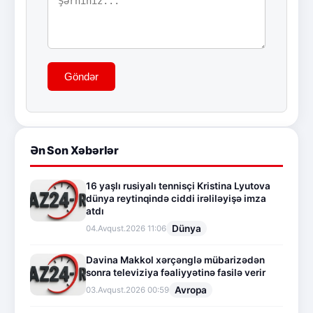
Göndər
Ən Son Xəbərlər
16 yaşlı rusiyalı tennisçi Kristina Lyutova
dünya reytinqində ciddi irəliləyişə imza
atdı
Dünya
04.Avqust.2026 11:06
Davina Makkol xərçənglə mübarizədən
sonra televiziya fəaliyyətinə fasilə verir
Avropa
03.Avqust.2026 00:59