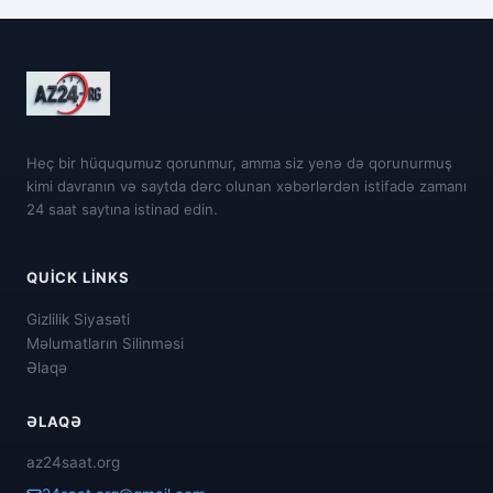
Heç bir hüququmuz qorunmur, amma siz yenə də qorunurmuş
kimi davranın və saytda dərc olunan xəbərlərdən istifadə zamanı
24 saat saytına istinad edin.
QUICK LINKS
Gizlilik Siyasəti
Məlumatların Silinməsi
Əlaqə
ƏLAQƏ
az24saat.org