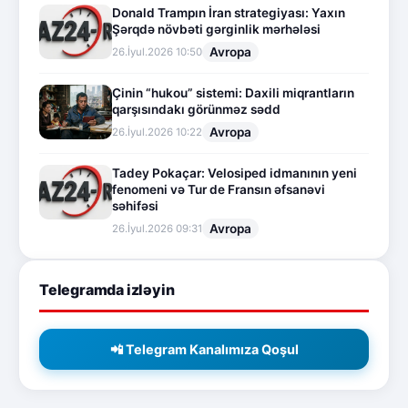
Donald Trampın İran strategiyası: Yaxın
Şərqdə növbəti gərginlik mərhələsi
Avropa
26.İyul.2026 10:50
Çinin “hukou” sistemi: Daxili miqrantların
qarşısındakı görünməz sədd
Avropa
26.İyul.2026 10:22
Tadey Pokaçar: Velosiped idmanının yeni
fenomeni və Tur de Fransın əfsanəvi
səhifəsi
Avropa
26.İyul.2026 09:31
Telegramda izləyin
📲 Telegram Kanalımıza Qoşul