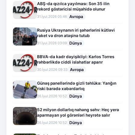
ABŞ-da qızılca yayılması: Son 35 ilin
rekord göstəricisi müşahidə olunur
Avropa
31.İyul.2026 05:46
Rusiya Ukraynanın iri şəhərlərini kütləvi
raket və dron atəşinə tutub
Dünya
31.İyul.2026 03:09
BBVA-da kadr dəyişikliyi: Karlos Torres
rəhbərlikdə ciddi islahatlar aparır
Avropa
30.İyul.2026 09:33
Günəş panellərində gizli təhlükə: Yanğın
riski barədə xəbərdarlıq
Dünya
26.İyul.2026 10:52
52 milyon dollarlıq nəhəng səhv: Heç yerə
aparmayan yol görənləri heyrətə salır
Dünya
26.İyul.2026 10:52