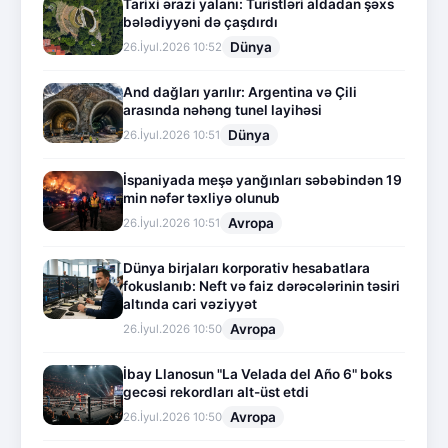
Tarixi ərazi yalanı: Turistləri aldadan şəxs
bələdiyyəni də çaşdırdı
Dünya
26.İyul.2026 10:52
And dağları yarılır: Argentina və Çili
arasında nəhəng tunel layihəsi
Dünya
26.İyul.2026 10:51
İspaniyada meşə yanğınları səbəbindən 19
min nəfər təxliyə olunub
Avropa
26.İyul.2026 10:51
Dünya birjaları korporativ hesabatlara
fokuslanıb: Neft və faiz dərəcələrinin təsiri
altında cari vəziyyət
Avropa
26.İyul.2026 10:50
İbay Llanosun "La Velada del Año 6" boks
gecəsi rekordları alt-üst etdi
Avropa
26.İyul.2026 10:50