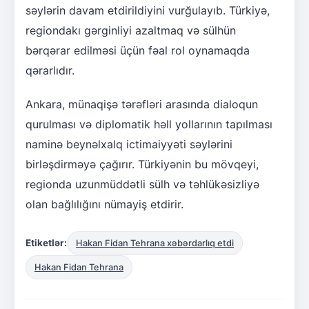
səylərin davam etdirildiyini vurğulayıb. Türkiyə,
regiondakı gərginliyi azaltmaq və sülhün
bərqərar edilməsi üçün fəal rol oynamaqda
qərarlıdır.
Ankara, münaqişə tərəfləri arasında dialoqun
qurulması və diplomatik həll yollarının tapılması
naminə beynəlxalq ictimaiyyəti səylərini
birləşdirməyə çağırır. Türkiyənin bu mövqeyi,
regionda uzunmüddətli sülh və təhlükəsizliyə
olan bağlılığını nümayiş etdirir.
Etiketlər:
Hakan Fidan Tehrana xəbərdarlıq etdi
Hakan Fidan Tehrana