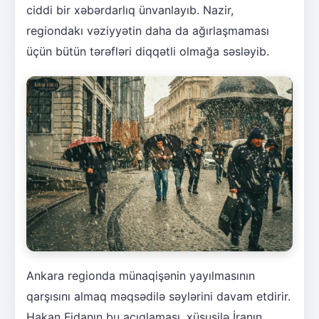
ciddi bir xəbərdarlıq ünvanlayıb. Nazir,
regiondakı vəziyyətin daha da ağırlaşmaması
üçün bütün tərəfləri diqqətli olmağa səsləyib.
Ankara regionda münaqişənin yayılmasının
qarşısını almaq məqsədilə səylərini davam etdirir.
Hakan Fidanın bu açıqlaması, xüsusilə İranın