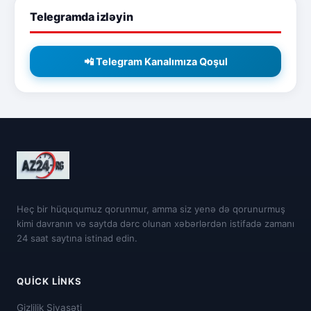
Telegramda izləyin
📲 Telegram Kanalımıza Qoşul
Heç bir hüququmuz qorunmur, amma siz yenə də qorunurmuş
kimi davranın və saytda dərc olunan xəbərlərdən istifadə zamanı
24 saat saytına istinad edin.
QUICK LINKS
Gizlilik Siyasəti