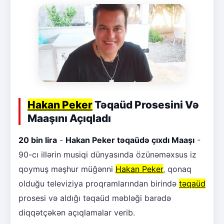
Hakan Peker
Təqaüd Prosesini Və
Maaşını Açıqladı
20 bin lira
-
Hakan Peker təqaüdə çıxdı Maaşı
-
90-cı illərin musiqi dünyasında özünəməxsus iz
qoymuş məşhur müğənni
Hakan Peker
, qonaq
olduğu televiziya proqramlarından birində
təqaüd
prosesi və aldığı təqaüd məbləği barədə
diqqətçəkən açıqlamalar verib.