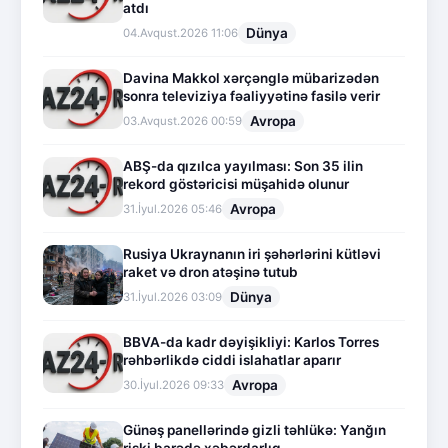
atdı
Dünya
04.Avqust.2026 11:06
Davina Makkol xərçənglə mübarizədən
sonra televiziya fəaliyyətinə fasilə verir
Avropa
03.Avqust.2026 00:59
ABŞ-da qızılca yayılması: Son 35 ilin
rekord göstəricisi müşahidə olunur
Avropa
31.İyul.2026 05:46
Rusiya Ukraynanın iri şəhərlərini kütləvi
raket və dron atəşinə tutub
Dünya
31.İyul.2026 03:09
BBVA-da kadr dəyişikliyi: Karlos Torres
rəhbərlikdə ciddi islahatlar aparır
Avropa
30.İyul.2026 09:33
Günəş panellərində gizli təhlükə: Yanğın
riski barədə xəbərdarlıq