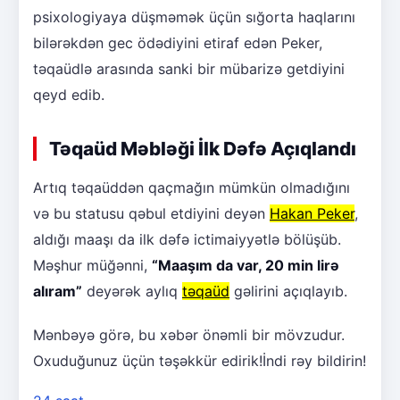
psixologiyaya düşməmək üçün sığorta haqlarını
bilərəkdən gec ödədiyini etiraf edən Peker,
təqaüdlə arasında sanki bir mübarizə getdiyini
qeyd edib.
Təqaüd Məbləği İlk Dəfə Açıqlandı
Artıq təqaüddən qaçmağın mümkün olmadığını
və bu statusu qəbul etdiyini deyən
Hakan Peker
,
aldığı maaşı da ilk dəfə ictimaiyyətlə bölüşüb.
Məşhur müğənni,
“Maaşım da var, 20 min lirə
alıram”
deyərək aylıq
təqaüd
gəlirini açıqlayıb.
Mənbəyə görə, bu xəbər önəmli bir mövzudur.
Oxuduğunuz üçün təşəkkür edirik!İndi rəy bildirin!