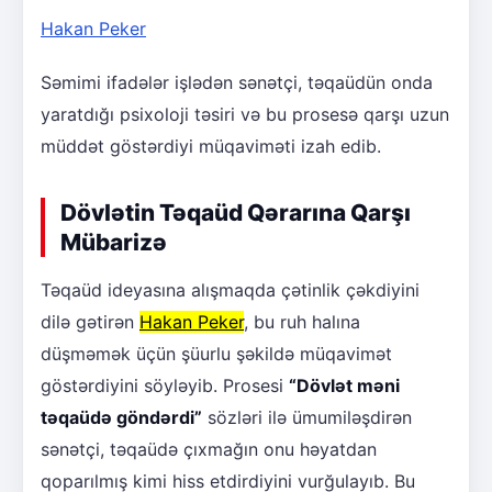
Hakan Peker
Səmimi ifadələr işlədən sənətçi, təqaüdün onda
yaratdığı psixoloji təsiri və bu prosesə qarşı uzun
müddət göstərdiyi müqaviməti izah edib.
Dövlətin Təqaüd Qərarına Qarşı
Mübarizə
Təqaüd ideyasına alışmaqda çətinlik çəkdiyini
dilə gətirən
Hakan Peker
, bu ruh halına
düşməmək üçün şüurlu şəkildə müqavimət
göstərdiyini söyləyib. Prosesi
“Dövlət məni
təqaüdə göndərdi”
sözləri ilə ümumiləşdirən
sənətçi, təqaüdə çıxmağın onu həyatdan
qoparılmış kimi hiss etdirdiyini vurğulayıb. Bu