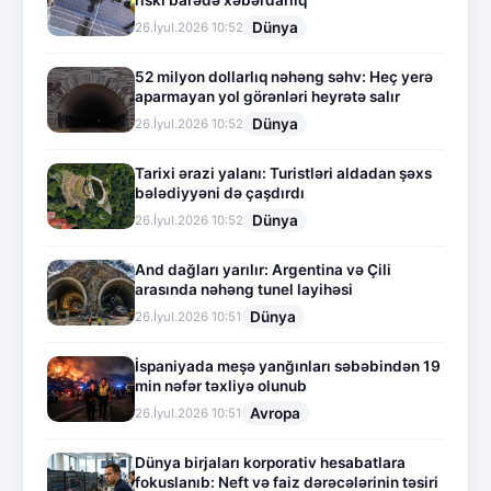
Dünya
26.İyul.2026 10:52
52 milyon dollarlıq nəhəng səhv: Heç yerə
aparmayan yol görənləri heyrətə salır
Dünya
26.İyul.2026 10:52
Tarixi ərazi yalanı: Turistləri aldadan şəxs
bələdiyyəni də çaşdırdı
Dünya
26.İyul.2026 10:52
And dağları yarılır: Argentina və Çili
arasında nəhəng tunel layihəsi
Dünya
26.İyul.2026 10:51
İspaniyada meşə yanğınları səbəbindən 19
min nəfər təxliyə olunub
Avropa
26.İyul.2026 10:51
Dünya birjaları korporativ hesabatlara
fokuslanıb: Neft və faiz dərəcələrinin təsiri