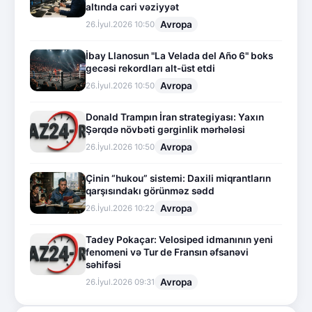
altında cari vəziyyət
Avropa
26.İyul.2026 10:50
İbay Llanosun "La Velada del Año 6" boks
gecəsi rekordları alt-üst etdi
Avropa
26.İyul.2026 10:50
Donald Trampın İran strategiyası: Yaxın
Şərqdə növbəti gərginlik mərhələsi
Avropa
26.İyul.2026 10:50
Çinin “hukou” sistemi: Daxili miqrantların
qarşısındakı görünməz sədd
Avropa
26.İyul.2026 10:22
Tadey Pokaçar: Velosiped idmanının yeni
fenomeni və Tur de Fransın əfsanəvi
səhifəsi
Avropa
26.İyul.2026 09:31