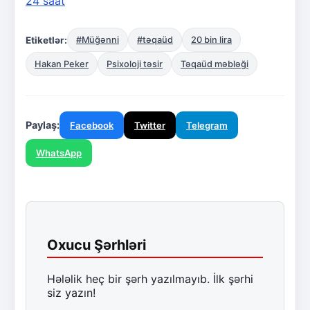
24 saat
Etiketlər:
#Müğənni
#təqaüd
20 bin lira
Hakan Peker
Psixoloji təsir
Təqaüd məbləği
Paylaş:
Facebook
Twitter
Telegram
WhatsApp
Oxucu Şərhləri
Hələlik heç bir şərh yazılmayıb. İlk şərhi
siz yazın!