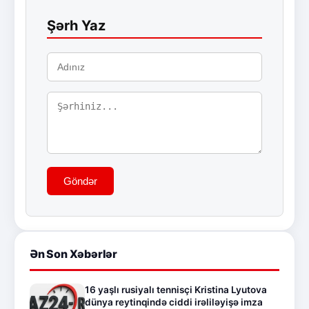
Şərh Yaz
Göndər
Ən Son Xəbərlər
16 yaşlı rusiyalı tennisçi Kristina Lyutova
dünya reytinqində ciddi irəliləyişə imza