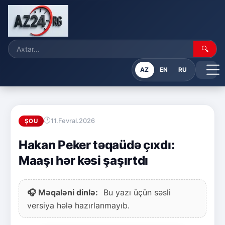
🔍
AZ
EN
RU
11.Fevral.2026
ŞOU
Hakan Peker təqaüdə çıxdı:
Maaşı hər kəsi şaşırtdı
🎧 Məqaləni dinlə:
Bu yazı üçün səsli
versiya hələ hazırlanmayıb.