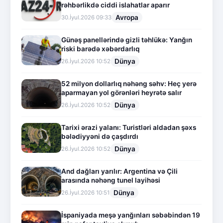
rəhbərlikdə ciddi islahatlar aparır
Avropa
30.İyul.2026 09:33
Günəş panellərində gizli təhlükə: Yanğın
riski barədə xəbərdarlıq
Dünya
26.İyul.2026 10:52
52 milyon dollarlıq nəhəng səhv: Heç yerə
aparmayan yol görənləri heyrətə salır
Dünya
26.İyul.2026 10:52
Tarixi ərazi yalanı: Turistləri aldadan şəxs
bələdiyyəni də çaşdırdı
Dünya
26.İyul.2026 10:52
And dağları yarılır: Argentina və Çili
arasında nəhəng tunel layihəsi
Dünya
26.İyul.2026 10:51
İspaniyada meşə yanğınları səbəbindən 19