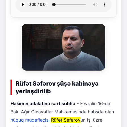
Rüfət Səfərov şüşə kabinəyə
yerləşdirilib
Hakimin ədalətinə sərt şübhə
- Fevralın 16-da
Bakı Ağır Cinayətlər Məhkəməsində həbsdə olan
hüquq müdafiəçisi
Rüfət Səfərov
un işi üzrə