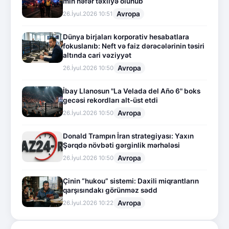
min nəfər təxliyə olunub
Avropa
26.İyul.2026 10:51
Dünya birjaları korporativ hesabatlara
fokuslanıb: Neft və faiz dərəcələrinin təsiri
altında cari vəziyyət
Avropa
26.İyul.2026 10:50
İbay Llanosun "La Velada del Año 6" boks
gecəsi rekordları alt-üst etdi
Avropa
26.İyul.2026 10:50
Donald Trampın İran strategiyası: Yaxın
Şərqdə növbəti gərginlik mərhələsi
Avropa
26.İyul.2026 10:50
Çinin “hukou” sistemi: Daxili miqrantların
qarşısındakı görünməz sədd
Avropa
26.İyul.2026 10:22