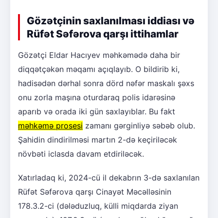
Gözətçinin saxlanılması iddiası və
Rüfət Səfərova qarşı ittihamlar
Gözətçi Eldar Hacıyev məhkəmədə daha bir
diqqətçəkən məqamı açıqlayıb. O bildirib ki,
hadisədən dərhal sonra dörd nəfər maskalı şəxs
onu zorla maşına oturdaraq polis idarəsinə
aparıb və orada iki gün saxlayıblar. Bu fakt
məhkəmə prosesi
zamanı gərginliyə səbəb olub.
Şahidin dindirilməsi martın 2-də keçiriləcək
növbəti iclasda davam etdiriləcək.
Xatırladaq ki, 2024-cü il dekabrın 3-də saxlanılan
Rüfət Səfərova qarşı Cinayət Məcəlləsinin
178.3.2-ci (dələduzluq, külli miqdarda ziyan