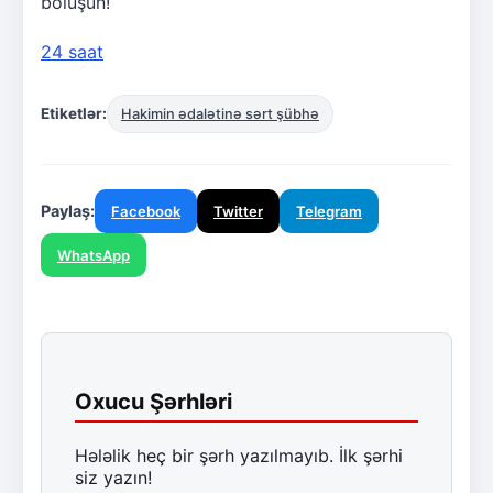
bölüşün!
24 saat
Etiketlər:
Hakimin ədalətinə sərt şübhə
Paylaş:
Facebook
Twitter
Telegram
WhatsApp
Oxucu Şərhləri
Hələlik heç bir şərh yazılmayıb. İlk şərhi
siz yazın!