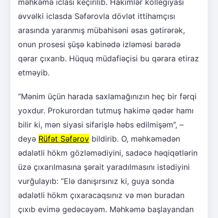
məhkəmə iclası keçirilib. Hakimlər kollegiyası
əvvəlki iclasda Səfərovla dövlət ittihamçısı
arasında yaranmış mübahisəni əsas gətirərək,
onun prosesi şüşə kabinədə izləməsi barədə
qərar çıxarıb. Hüquq müdafiəçisi bu qərara etiraz
etməyib.
“Mənim üçün harada saxlamağınızın heç bir fərqi
yoxdur. Prokurordan tutmuş hakimə qədər hamı
bilir ki, mən siyasi sifarişlə həbs edilmişəm”, –
deyə
Rüfət Səfərov
bildirib. O, məhkəmədən
ədalətli hökm gözləmədiyini, sadəcə həqiqətlərin
üzə çıxarılmasına şərait yaradılmasını istədiyini
vurğulayıb: “Elə danışırsınız ki, guya sonda
ədalətli hökm çıxaracaqsınız və mən buradan
çıxıb evimə gedəcəyəm. Məhkəmə başlayandan