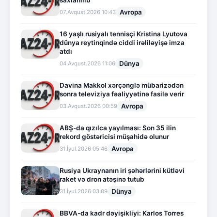
saxlanılıb
Avropa
07.Avqust.2026 10:43
16 yaşlı rusiyalı tennisçi Kristina Lyutova
dünya reytinqində ciddi irəliləyişə imza
atdı
Dünya
04.Avqust.2026 11:06
Davina Makkol xərçənglə mübarizədən
sonra televiziya fəaliyyətinə fasilə verir
Avropa
03.Avqust.2026 00:59
ABŞ-da qızılca yayılması: Son 35 ilin
rekord göstəricisi müşahidə olunur
Avropa
31.İyul.2026 05:46
Rusiya Ukraynanın iri şəhərlərini kütləvi
raket və dron atəşinə tutub
Dünya
31.İyul.2026 03:09
BBVA-da kadr dəyişikliyi: Karlos Torres