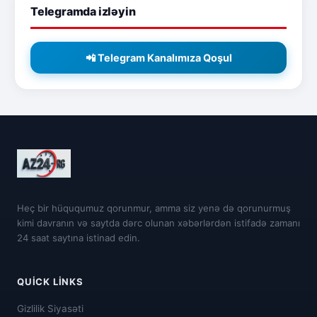
Telegramda izləyin
📲 Telegram Kanalımıza Qoşul
Heç bir hüququmuz qorunmur, amma siz yenə də qorunurmuş
kimi davranın və saytda dərc olunan xəbərlərdən istifadə zamanı
24 saat saytına istinad edin.
QUICK LINKS
Gizlilik Siyasəti