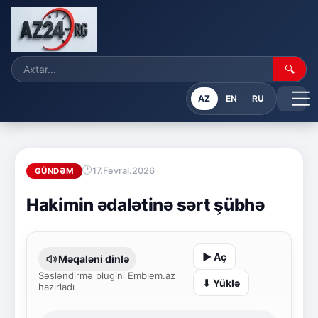
🔍
AZ
EN
RU
17.Fevral.2026
GÜNDƏM
Hakimin ədalətinə sərt şübhə
▶ Aç
Məqaləni dinlə
Səsləndirmə plugini Emblem.az
⬇ Yüklə
hazırladı