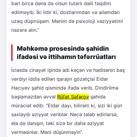
bəri bircə dənə də olsun tutarlı dəlil təqdim
edilməyib. İki ildir ki, dostlarımdan və ailəmdən
uzaq düşmüşəm. Mənim də psixoloji vəziyyətimi
nəzərə alın.”
Məhkəmə prosesində şahidin
ifadəsi və ittihamın təfərrüatları
İclasda cinayət işində adı keçən və hadisənin baş
verdiyi iddia edilən qarajın gözətçisi Eldar
Hacıyev şahid qismində ifadə verib. Dindirilmə
başlamazdan əvvəl
Rüfət Səfərov
şahidə
müraciət edib: “Eldar dayı, bilirəm ki, sizi iki gün
saxlayıb əziyyət veriblər. Necə tələb edirlərsə,
elə də danışın, təki sizə bir daha əziyyət
verməsinlər. Məni düşünməyin”.