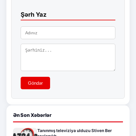
Şərh Yaz
Göndər
Ən Son Xəbərlər
Tanınmış televiziya ulduzu Stiven Ber