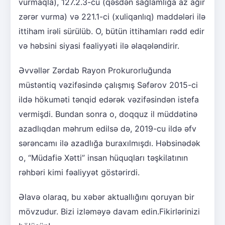
vurmaqla), 127.2.3-cü (qəsdən sağlamlığa az ağır
zərər vurma) və 221.1-ci (xuliqanlıq) maddələri ilə
ittiham irəli sürülüb. O, bütün ittihamları rədd edir
və həbsini siyasi fəaliyyəti ilə əlaqələndirir.
Əvvəllər Zərdab Rayon Prokurorluğunda
müstəntiq vəzifəsində çalışmış Səfərov 2015-ci
ildə hökuməti tənqid edərək vəzifəsindən istefa
vermişdi. Bundan sonra o, doqquz il müddətinə
azadlıqdan məhrum edilsə də, 2019-cu ildə əfv
sərəncamı ilə azadlığa buraxılmışdı. Həbsinədək
o, “Müdafiə Xətti” insan hüquqları təşkilatının
rəhbəri kimi fəaliyyət göstərirdi.
Əlavə olaraq, bu xəbər aktuallığını qoruyan bir
mövzudur. Bizi izləməyə davam edin.Fikirlərinizi