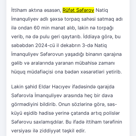
İttiham aktına əsasən,
Rüfət Səfərov
Natiq
İmanquliyev adlı şəxsə torpaq sahəsi satmaq adı
ilə ondan 60 min manat alıb, lakin nə torpağı
verib, nə də pulu geri qaytarıb. İddiaya görə, bu
səbəbdən 2024-cü il dekabrın 3-də Natiq
İmanquliyev Səfərovun yaşadığı binanın qarajına
gəlib və aralarında yaranan mübahisə zamanı
hüquq müdafiəçisi ona bədən xəsarətləri yetirib.
Lakin şahid Eldar Hacıyev ifadəsində qarajda
Səfərovla İmanquliyev arasında heç bir dava
görmədiyini bildirib. Onun sözlərinə görə, səs-
küyü eşidib hadisə yerinə çatanda artıq polislər
Səfərovu saxlamışdılar. Bu ifadə ittiham tərəfinin
versiyası ilə ziddiyyət təşkil edir.