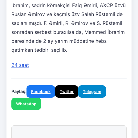
İbrahim, sədrin köməkçisi Faiq Əmirli, AXCP üzvü
Ruslan Əmirov və keçmiş üzv Saleh Rüstəmli də
saxlanılmışdı. F. Əmirli, R. Əmirov və S. Rüstəmli
sonradan sərbəst buraxılsa da, Məmməd İbrahim
barəsində də 2 ay yarım müddətinə həbs
qətimkan tədbiri seçilib.
24 saat
Paylaş:
Facebook
Twitter
Telegram
WhatsApp