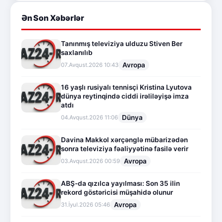
Ən Son Xəbərlər
Tanınmış televiziya ulduzu Stiven Ber
saxlanılıb
Avropa
07.Avqust.2026 10:43
16 yaşlı rusiyalı tennisçi Kristina Lyutova
dünya reytinqində ciddi irəliləyişə imza
atdı
Dünya
04.Avqust.2026 11:06
Davina Makkol xərçənglə mübarizədən
sonra televiziya fəaliyyətinə fasilə verir
Avropa
03.Avqust.2026 00:59
ABŞ-da qızılca yayılması: Son 35 ilin
rekord göstəricisi müşahidə olunur
Avropa
31.İyul.2026 05:46