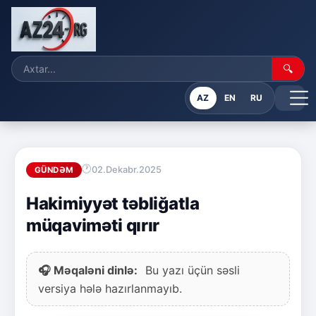
🔍
AZ
EN
RU
02.Dekabr.2025
GÜNDƏM
Hakimiyyət təbliğatla
müqaviməti qırır
🎧 Məqaləni dinlə:
Bu yazı üçün səsli
versiya hələ hazırlanmayıb.