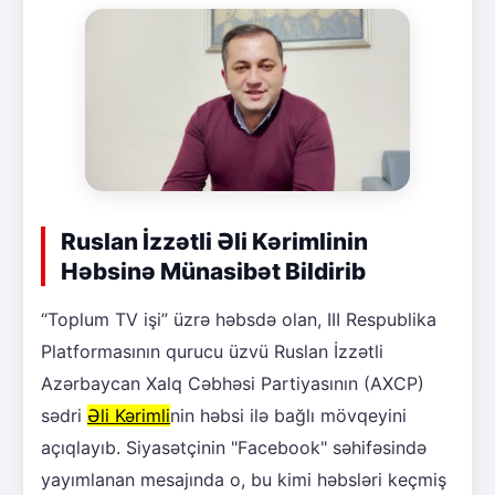
Ruslan İzzətli Əli Kərimlinin
Həbsinə Münasibət Bildirib
“Toplum TV işi” üzrə həbsdə olan, III Respublika
Platformasının qurucu üzvü Ruslan İzzətli
Azərbaycan Xalq Cəbhəsi Partiyasının (AXCP)
sədri
Əli Kərimli
nin həbsi ilə bağlı mövqeyini
açıqlayıb. Siyasətçinin "Facebook" səhifəsində
yayımlanan mesajında o, bu kimi həbsləri keçmiş