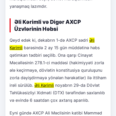
yanaşmaq lazımdır.
Əli Kərimli və Digər AXCP
Üzvlərinin Həbsi
Qeyd edək ki, dekabrın 1-də AXCP sədri
Əli
Kərimli
barəsində 2 ay 15 gün müddətinə həbs
qətimkan tədbiri seçilib. Ona qarşı Cinayət
Məcəlləsinin 278.1-ci maddəsi (hakimiyyəti zorla
ələ keçirməyə, dövlətin konstitusiya quruluşunu
zorla dəyişdirməyə yönələn hərəkətlər) ilə ittiham
irəli sürülüb.
Əli Kərimli
noyabrın 29-da Dövlət
Təhlükəsizliyi Xidməti (DTX) tərəfindən saxlanılıb
və evində 6 saatdan çox axtarış aparılıb.
Eyni gündə AXCP Ali Məclisinin katibi Məmməd