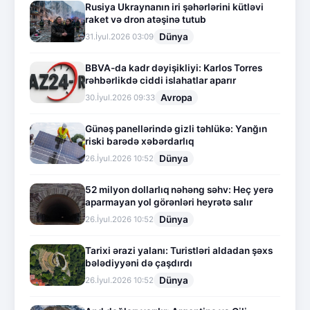
Rusiya Ukraynanın iri şəhərlərini kütləvi
raket və dron atəşinə tutub
Dünya
31.İyul.2026 03:09
BBVA-da kadr dəyişikliyi: Karlos Torres
rəhbərlikdə ciddi islahatlar aparır
Avropa
30.İyul.2026 09:33
Günəş panellərində gizli təhlükə: Yanğın
riski barədə xəbərdarlıq
Dünya
26.İyul.2026 10:52
52 milyon dollarlıq nəhəng səhv: Heç yerə
aparmayan yol görənləri heyrətə salır
Dünya
26.İyul.2026 10:52
Tarixi ərazi yalanı: Turistləri aldadan şəxs
bələdiyyəni də çaşdırdı
Dünya
26.İyul.2026 10:52