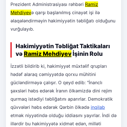
Prezident Administrasiyası rəhbəri
Ramiz
Mehdiyev
ə qarşı başlanılmış cinayət işi ilə
əlaqələndirməyin hakimiyyətin təbliğatı olduğunu
vurğulayıb.
Hakimiyyətin Təbliğat Taktikaları
və
Ramiz Mehdiyev
İşinin Rolu
İzzətli bildirib ki, hakimiyyət müxtəlif qrupları
hədəf alaraq cəmiyyətdə qorxu mühitini
gücləndirməyə çalışır. O qeyd edib: "İnanclı
şəxsləri həbs edərək İranın ölkəmizdə dini rejim
qurmaq istədiyi təbliğatını aparırlar. Demokratik
qüvvələri həbs edərək Qərbin ölkədə
inqilab
etmək niyyətində olduğu iddiasını yayırlar. İndi də
illərdir bu hakimiyyətə xidmət edən, milləti