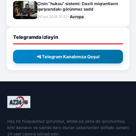
Çinin “hukou” sistemi: Daxili miqrantların
qarşısındakı görünməz sədd
Avropa
26.İyul.2026 10:22
Telegramda izləyin
📲 Telegram Kanalımıza Qoşul
Heç bir hüququmuz qorunmur, amma siz yenə də qorunurmuş
kimi davranın və saytda dərc olunan xəbərlərdən istifadə zamanı
24 saat saytına istinad edin.