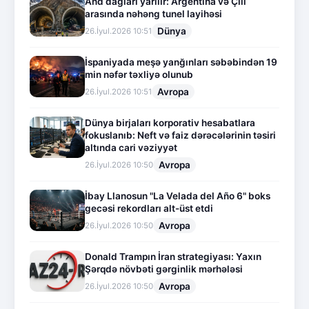
And dağları yarılır: Argentina və Çili
arasında nəhəng tunel layihəsi
Dünya
26.İyul.2026 10:51
İspaniyada meşə yanğınları səbəbindən 19
min nəfər təxliyə olunub
Avropa
26.İyul.2026 10:51
Dünya birjaları korporativ hesabatlara
fokuslanıb: Neft və faiz dərəcələrinin təsiri
altında cari vəziyyət
Avropa
26.İyul.2026 10:50
İbay Llanosun "La Velada del Año 6" boks
gecəsi rekordları alt-üst etdi
Avropa
26.İyul.2026 10:50
Donald Trampın İran strategiyası: Yaxın
Şərqdə növbəti gərginlik mərhələsi
Avropa
26.İyul.2026 10:50