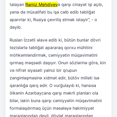
talayan
Ramiz Mehdiyev
ə qarşı cinayət işi açıb,
yenə də müxalifəti bu işə cəlb edib təbliğat
aparırlar ki, Rusiya çevriliş etmək istəyir”, - o
deyib.
Ruslan İzzətli əlavə edib ki, bütün bunlar dövri
tezislərlə təbliğat apararaq qorxu mühitini
möhkəmləndirmək, cəmiyyətin müqavimətini
qırmaq məqsədi daşıyır. Onun sözlərinə görə, kin
və nifrət siyasəti yalnız bir qrupun
zənginləşməsinə xidmət edir, bütöv milləti isə
qaranlığa qərq edir. O vurğulayıb ki, hansısa
ölkənin Azərbaycana qarşı məkrli planları ola
bilər, lakin buna qarşı cəmiyyətin müqavimətini
formalaşdırmaq üçün məsələyə hakimiyyət
maraqlarından deyil, dövlət maraqlarından