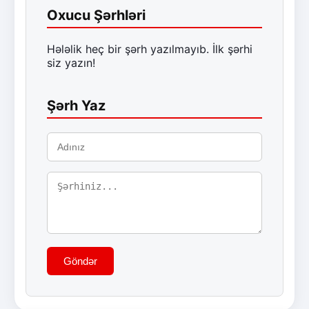
Oxucu Şərhləri
Hələlik heç bir şərh yazılmayıb. İlk şərhi
siz yazın!
Şərh Yaz
Göndər