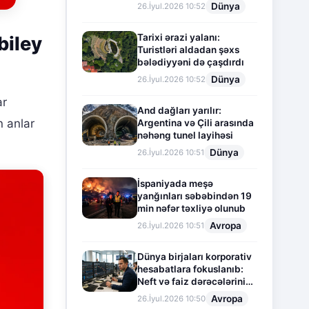
Dünya
26.İyul.2026 10:52
Tarixi ərazi yalanı:
biley
Turistləri aldadan şəxs
bələdiyyəni də çaşdırdı
Dünya
26.İyul.2026 10:52
ar
And dağları yarılır:
n anlar
Argentina və Çili arasında
nəhəng tunel layihəsi
Dünya
26.İyul.2026 10:51
İspaniyada meşə
yanğınları səbəbindən 19
min nəfər təxliyə olunub
Avropa
26.İyul.2026 10:51
Dünya birjaları korporativ
hesabatlara fokuslanıb:
Neft və faiz dərəcələrinin
təsiri altında cari vəziyyət
Avropa
26.İyul.2026 10:50