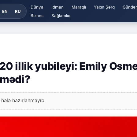
Dünya
İdman
Maraqlı
Yaxın Şərq
Gündə
EN
RU
Biznes
Sağlamlıq
0 illik yubileyi: Emily Osm
nmədi?
 hələ hazırlanmayıb.