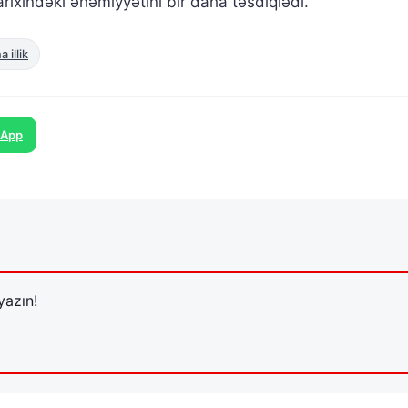
rixindəki əhəmiyyətini bir daha təsdiqlədi.
illik
sApp
yazın!