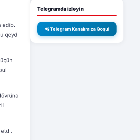
Telegramda izləyin
h edib.
📲 Telegram Kanalımıza Qoşul
nu qeyd
 üçün
bul
 dövrünə
li
 etdi.