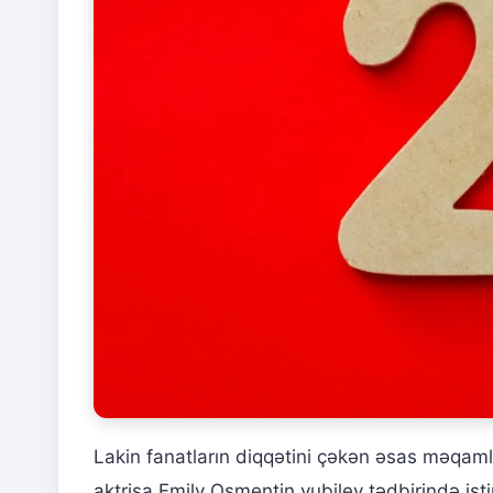
Lakin fanatların diqqətini çəkən əsas məqamla
aktrisa Emily Osmentin yubiley tədbirində iş