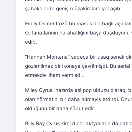
şəbəkələrdə geniş müzakirələrə yol açıb.
Emily Osment özü bu məsələ ilə bağlı açıqlama
O, fanatlarının narahatlığını başa düşdüyünü
edib.
“Hannah Montana” sadəcə bir uşaq serialı o
gözlənilməz bir ikonaya çevrilmişdi. Bu serial 
etməkdə ilham vermişdi.
Miley Cyrus, hazırda əsl pop ulduzu olaraq, 
olan hörmətini bir daha nümayiş etdirdi. Onun
olduğunu bir daha sübut edir.
Billy Ray Cyrus kimi digər aktyorların da qatıld