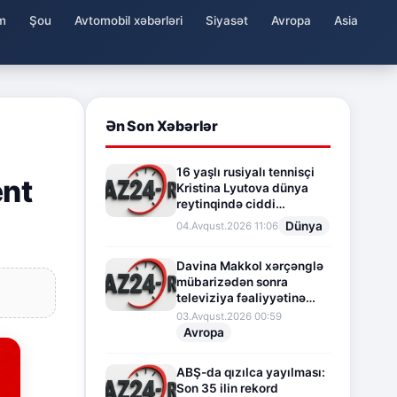
m
Şou
Avtomobil xəbərləri
Siyasət
Avropa
Asia
Ən Son Xəbərlər
16 yaşlı rusiyalı tennisçi
ent
Kristina Lyutova dünya
reytinqində ciddi
irəliləyişə imza atdı
Dünya
04.Avqust.2026 11:06
Davina Makkol xərçənglə
mübarizədən sonra
televiziya fəaliyyətinə
fasilə verir
03.Avqust.2026 00:59
Avropa
ABŞ-da qızılca yayılması:
Son 35 ilin rekord