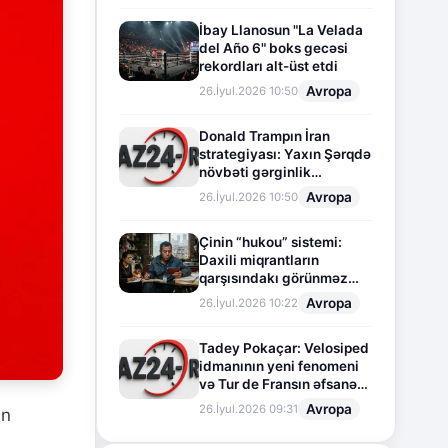
İbay Llanosun "La Velada
del Año 6" boks gecəsi
rekordları alt-üst etdi
Avropa
26.İyul.2026 10:50
Donald Trampın İran
strategiyası: Yaxın Şərqdə
növbəti gərginlik
mərhələsi
Avropa
26.İyul.2026 10:50
Çinin “hukou” sistemi:
Daxili miqrantların
qarşısındakı görünməz
sədd
Avropa
26.İyul.2026 10:22
Tadey Pokaçar: Velosiped
idmanının yeni fenomeni
və Tur de Fransın əfsanəvi
səhifəsi
Avropa
26.İyul.2026 09:31
an