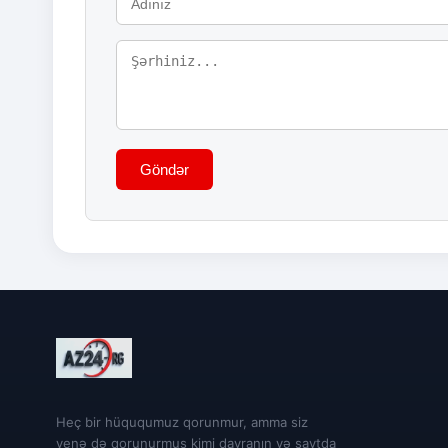
Göndər
Heç bir hüququmuz qorunmur, amma siz
yenə də qorunurmuş kimi davranın və saytda