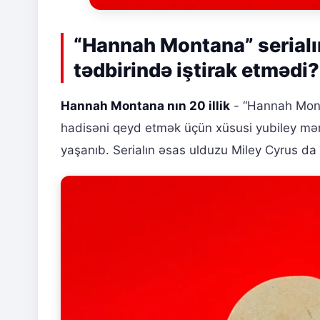
“Hannah Montana” serialın
tədbirində iştirak etmədi?
Hannah Montana nın 20 illik
- “Hannah Monta
hadisəni qeyd etmək üçün xüsusi yubiley məra
yaşanıb. Serialın əsas ulduzu Miley Cyrus da