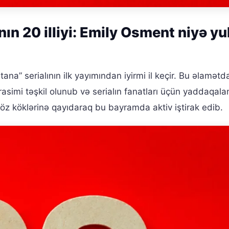
ın 20 illiyi: Emily Osment niyə yu
na” serialının ilk yayımından iyirmi il keçir. Bu əlamətd
simi təşkil olunub və serialın fanatları üçün yaddaqala
 öz köklərinə qayıdaraq bu bayramda aktiv iştirak edib.