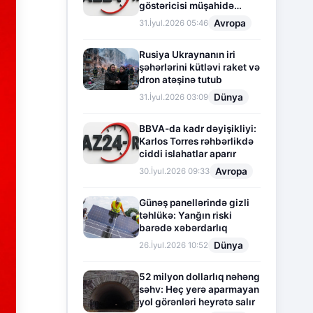
göstəricisi müşahidə
olunur
Avropa
31.İyul.2026 05:46
Rusiya Ukraynanın iri
şəhərlərini kütləvi raket və
dron atəşinə tutub
Dünya
31.İyul.2026 03:09
BBVA-da kadr dəyişikliyi:
Karlos Torres rəhbərlikdə
ciddi islahatlar aparır
Avropa
30.İyul.2026 09:33
Günəş panellərində gizli
təhlükə: Yanğın riski
barədə xəbərdarlıq
Dünya
26.İyul.2026 10:52
52 milyon dollarlıq nəhəng
səhv: Heç yerə aparmayan
yol görənləri heyrətə salır