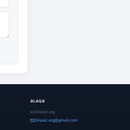
ƏLAQƏ
az24saat.org
24saat.org@gmail.com