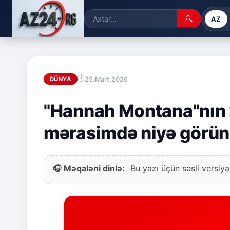
🔍
AZ
25.Mart.2026
DÜNYA
"Hannah Montana"nın 2
mərasimdə niyə görü
🎧 Məqaləni dinlə:
Bu yazı üçün səsli versiya