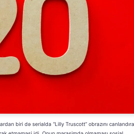
rdan biri də serialda “Lilly Truscott” obrazını canlandır
tirak etməməsi idi. Onun mərasimdə olmaması sosial