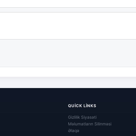
QUICK LINKS
Gizlilik Siyasəti
Məlumatların Silinməsi
Əlaqə