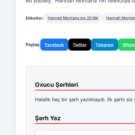
Bu yubiley, “Hannah Montana”nın televiziya ta
Etiketlər:
Hannah Montana nın 20 illik
Hannah Montana 
Paylaş:
Facebook
Twitter
Telegram
What
Oxucu Şərhləri
Hələlik heç bir şərh yazılmayıb. İlk şərhi siz 
Şərh Yaz