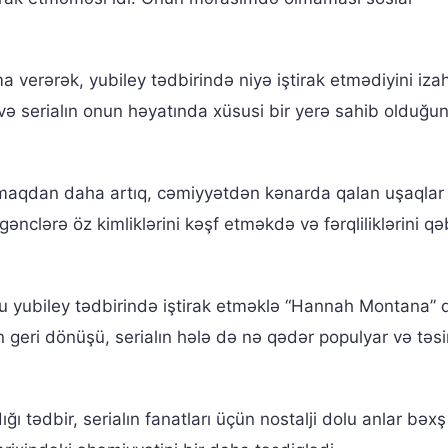
 verərək, yubiley tədbirində niyə iştirak etmədiyini iza
 və serialın onun həyatında xüsusi bir yerə sahib olduğu
lmaqdan daha artıq, cəmiyyətdən kənarda qalan uşaqlar
gənclərə öz kimliklərini kəşf etməkdə və fərqliliklərini qə
bu yubiley tədbirində iştirak etməklə “Hannah Montana”
 geri dönüşü, serialın hələ də nə qədər populyar və təsir
ığı tədbir, serialın fanatları üçün nostalji dolu anlar bəxş