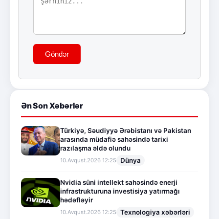
Göndər
Ən Son Xəbərlər
Türkiyə, Səudiyyə Ərəbistanı və Pakistan
arasında müdafiə sahəsində tarixi
razılaşma əldə olundu
Dünya
10.Avqust.2026 12:25
Nvidia süni intellekt sahəsində enerji
infrastrukturuna investisiya yatırmağı
hədəfləyir
Texnologiya xəbərləri
10.Avqust.2026 12:25