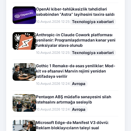
OpenAI kiber-təhlükəsizlik təhdidləri
səbəbindən “Astra” layihəsini təxirə saldı
Texnologiya xəbərləri
10.Avqust.2026 12:25
Anthropic-in Claude Cowork platforması
yenilənir: Proqramlaşdırmadan kənar yeni
funksiyalar əlavə olunub
Texnologiya xəbərləri
10.Avqust.2026 12:25
Gothic 1 Remake-də əsas yeniliklər: Mod-
kit və əfsanəvi Marvin rejimi yenidən
istifadəyə verilir
Avropa
10.Avqust.2026 12:24
Pentaqon ABŞ müdafiə sənayesini silah
istehsalını artırmağa səsləyib
Avropa
10.Avqust.2026 12:24
Microsoft Edge-də Manifest V3 dövrü:
Reklam bloklayıcıların taleyi sual