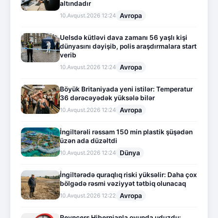
altındadır
Avropa
10.Avqust.2026 12:24
Uelsdə kütləvi dava zamanı 56 yaşlı kişi
dünyasını dəyişib, polis araşdırmalara start
verib
Avropa
10.Avqust.2026 12:24
Böyük Britaniyada yeni istilər: Temperatur
36 dərəcəyədək yüksələ bilər
Avropa
10.Avqust.2026 12:24
İngiltərəli rəssam 150 min plastik şüşədən
üzən ada düzəltdi
Dünya
10.Avqust.2026 12:24
İngiltərədə quraqlıq riski yüksəlir: Daha çox
bölgədə rəsmi vəziyyət tətbiq olunacaq
Avropa
10.Avqust.2026 12:22
Reyncers Hibernianla oyunda uduzdu: