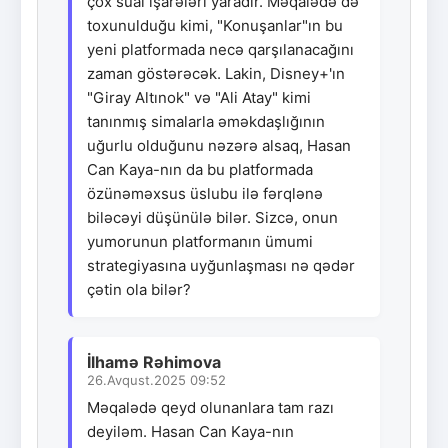
çox sual işarələri yaradır. Məqalədə də
toxunulduğu kimi, "Konuşanlar"ın bu
yeni platformada necə qarşılanacağını
zaman göstərəcək. Lakin, Disney+'ın
"Giray Altınok" və "Ali Atay" kimi
tanınmış simalarla əməkdaşlığının
uğurlu olduğunu nəzərə alsaq, Hasan
Can Kaya-nın da bu platformada
özünəməxsus üslubu ilə fərqlənə
biləcəyi düşünülə bilər. Sizcə, onun
yumorunun platformanın ümumi
strategiyasına uyğunlaşması nə qədər
çətin ola bilər?
İlhamə Rəhimova
26.Avqust.2025 09:52
Məqalədə qeyd olunanlara tam razı
deyiləm. Hasan Can Kaya-nın