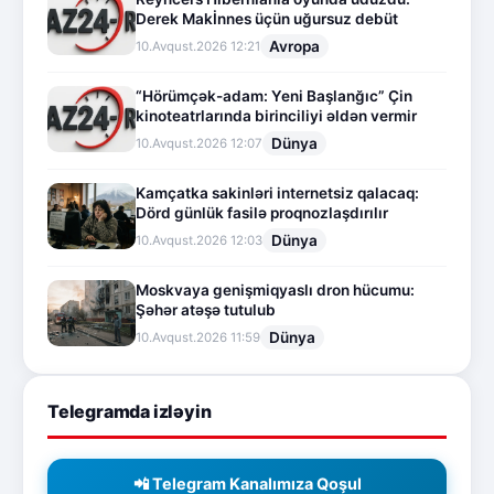
Derek Makİnnes üçün uğursuz debüt
Avropa
10.Avqust.2026 12:21
“Hörümçək-adam: Yeni Başlanğıc” Çin
kinoteatrlarında birinciliyi əldən vermir
Dünya
10.Avqust.2026 12:07
Kamçatka sakinləri internetsiz qalacaq:
Dörd günlük fasilə proqnozlaşdırılır
Dünya
10.Avqust.2026 12:03
Moskvaya genişmiqyaslı dron hücumu:
Şəhər atəşə tutulub
Dünya
10.Avqust.2026 11:59
Telegramda izləyin
📲 Telegram Kanalımıza Qoşul