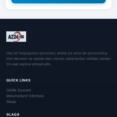
Heç bir hüququmuz qorunmur, amma siz yenə də qorunurmuş
kimi davranın və saytda dərc olunan xəbərlərdən istifadə zamanı
24 saat saytına istinad edin.
QUICK LINKS
Gizlilik Siyasəti
Məlumatların Silinməsi
Əlaqə
ƏLAQƏ