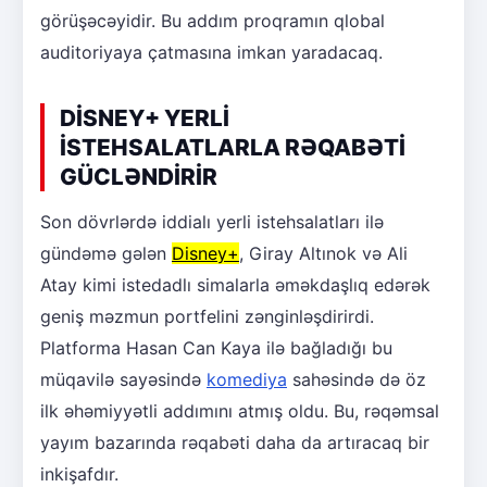
görüşəcəyidir. Bu addım proqramın qlobal
auditoriyaya çatmasına imkan yaradacaq.
DİSNEY+ YERLİ
İSTEHSALATLARLA RƏQABƏTİ
GÜCLƏNDİRİR
Son dövrlərdə iddialı yerli istehsalatları ilə
gündəmə gələn
Disney+
, Giray Altınok və Ali
Atay kimi istedadlı simalarla əməkdaşlıq edərək
geniş məzmun portfelini zənginləşdirirdi.
Platforma Hasan Can Kaya ilə bağladığı bu
müqavilə sayəsində
komediya
sahəsində də öz
ilk əhəmiyyətli addımını atmış oldu. Bu, rəqəmsal
yayım bazarında rəqabəti daha da artıracaq bir
inkişafdır.