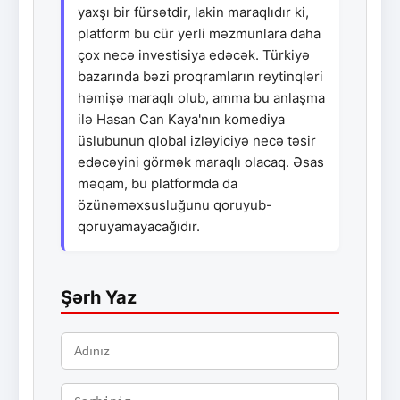
yaxşı bir fürsətdir, lakin maraqlıdır ki,
platform bu cür yerli məzmunlara daha
çox necə investisiya edəcək. Türkiyə
bazarında bəzi proqramların reytinqləri
həmişə maraqlı olub, amma bu anlaşma
ilə Hasan Can Kaya'nın komediya
üslubunun qlobal izləyiciyə necə təsir
edəcəyini görmək maraqlı olacaq. Əsas
məqam, bu platformda da
özünəməxsusluğunu qoruyub-
qoruyamayacağıdır.
Şərh Yaz