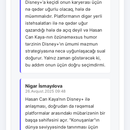
Disney+'a keçidi onun karyerası üçün
nə qədər uğurlu olacaq, hələ də
müəmmalıdır. Platformanın digər yerli
istehsalatları ilə nə qədər uğur
qazandığı hələ də açıq deyil və Hasan
Can Kaya-nın özünəməxsus humor
tərzinin Disney+'ın ümumi məzmun
strategiyasına necə uyğunlaşacağı sual
doğurur. Yalnız zaman göstərəcək ki,
bu addım onun üçün doğru seçimdirmi.
Nigar İsmayılova
26.Avqust.2025 09:48
Hasan Can Kaya'nın Disney+ ilə
anlaşması, doğrudan da rəqəmsal
platformalar arasındakı mübarizənin bir
başqa səhifəsini açır. "Konuşanlar"ın
dünya səviyyəsində tanınması üçün