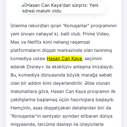
İzlənmə rekordları qıran "Konuşanlar" proqramının
yeni ünvanı nəhayət ki, bəlli olub. Prime Video,
Max və Netflix kimi nəhəng rəqəmsal
platformaların diqqət mərkəzində olan tanınmış
komediya ustası
Hasan Can Kaya
, seçimini
edərək Disney+ ilə eksklüziv anlaşma imzalayıb.
Bu, komediya dünyasında böyük marağa səbəb
olan bir addım kimi dəyərləndirilir. Əldə olunan
məlumatlara görə, Hasan Can Kaya proqramın ilk
çəkilişlərinə başlamaq üçün hazırlıqlara başlayıb.
Həmçinin, əsas diqqətçəkən detallardan biri də
"Konuşanlar"ın sentyabr ayından etibarən dünya
miqyasında, tərcümə dəstəyi ilə izləyicilərlə