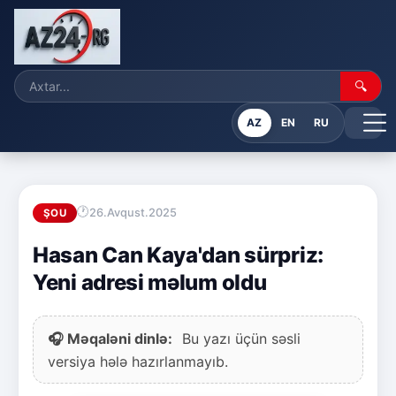
🔍
AZ
EN
RU
26.Avqust.2025
ŞOU
Hasan Can Kaya'dan sürpriz:
Yeni adresi məlum oldu
🎧 Məqaləni dinlə:
Bu yazı üçün səsli
versiya hələ hazırlanmayıb.