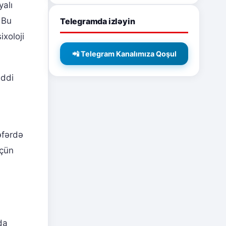
yalı
 Bu
Telegramda izləyin
xoloji
📲 Telegram Kanalımıza Qoşul
iddi
əfərdə
üçün
da