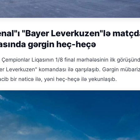
enal"ı "Bayer Leverkuzen"lə matçd
qasında gərgin heç-heçə
Çempionlar Liqasının 1/8 final mərhələsinin ilk görüşün
yer Leverkuzen" komandası ilə qarşılaşıb. Gərgin mübari
cib bir nəticə ilə, yəni heç-heçə ilə yekunlaşıb.