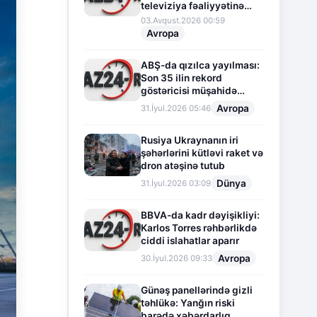
televiziya fəaliyyətinə
fasilə verir
03.Avqust.2026 00:59
Avropa
ABŞ-da qızılca yayılması:
Son 35 ilin rekord
göstəricisi müşahidə
olunur
Avropa
31.İyul.2026 05:46
Rusiya Ukraynanın iri
şəhərlərini kütləvi raket və
dron atəşinə tutub
Dünya
31.İyul.2026 03:09
BBVA-da kadr dəyişikliyi:
Karlos Torres rəhbərlikdə
ciddi islahatlar aparır
Avropa
30.İyul.2026 09:33
Günəş panellərində gizli
təhlükə: Yanğın riski
barədə xəbərdarlıq