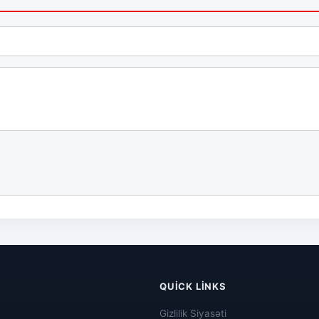
QUICK LINKS
Gizlilik Siyasəti