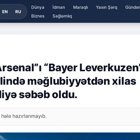
Dünya
İdman
Maraqlı
Yaxın Şərq
Gündə
EN
RU
Biznes
Sağlamlıq
Arsenal”ı “Bayer Leverkuzen
lində məğlubiyyətdən xilas
liyə səbəb oldu.
 hələ hazırlanmayıb.