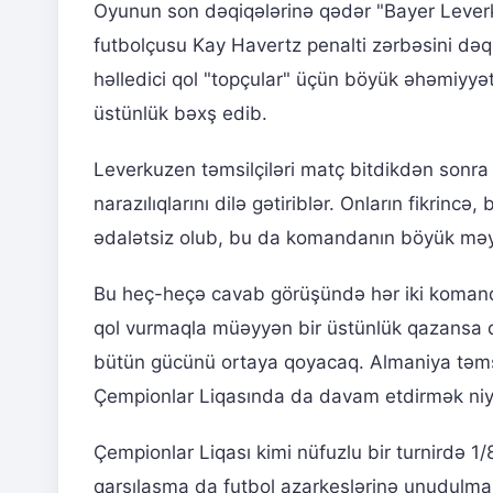
Oyunun son dəqiqələrinə qədər "Bayer Leverk
futbolçusu Kay Havertz penalti zərbəsini də
həlledici qol "topçular" üçün böyük əhəmiyyə
üstünlük bəxş edib.
Leverkuzen təmsilçiləri matç bitdikdən sonra
narazılıqlarını dilə gətiriblər. Onların fikrinc
ədalətsiz olub, bu da komandanın böyük mə
Bu heç-heçə cavab görüşündə hər iki komand
qol vurmaqla müəyyən bir üstünlük qazansa 
bütün gücünü ortaya qoyacaq. Almaniya təms
Çempionlar Liqasında da davam etdirmək niy
Çempionlar Liqası kimi nüfuzlu bir turnirdə 1/
qarşılaşma da futbol azarkeşlərinə unudulma