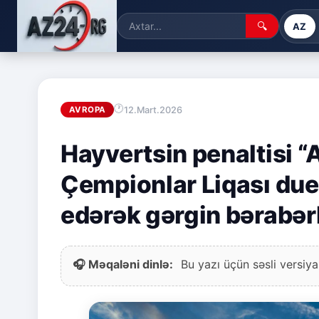
🔍
AZ
12.Mart.2026
AVROPA
Hayvertsin penaltisi “
Çempionlar Liqası due
edərək gərgin bərabər
🎧 Məqaləni dinlə:
Bu yazı üçün səsli versiya