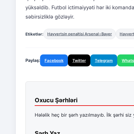
yüksəldib. Futbol ictimaiyyəti hər iki koman
səbirsizliklə gözləyir.
Etiketlər:
Hayvertsin penaltisi Arsenal ı Bayer
Hayvert
Paylaş:
Facebook
Twitter
Telegram
What
Oxucu Şərhləri
Hələlik heç bir şərh yazılmayıb. İlk şərhi siz 
Şərh Yaz