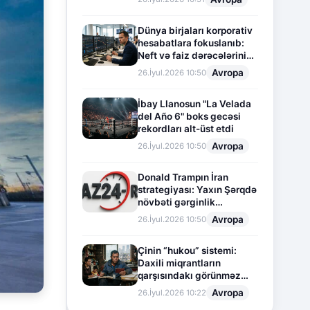
Dünya birjaları korporativ
hesabatlara fokuslanıb:
Neft və faiz dərəcələrinin
təsiri altında cari vəziyyət
Avropa
26.İyul.2026 10:50
İbay Llanosun "La Velada
del Año 6" boks gecəsi
rekordları alt-üst etdi
Avropa
26.İyul.2026 10:50
Donald Trampın İran
strategiyası: Yaxın Şərqdə
növbəti gərginlik
mərhələsi
Avropa
26.İyul.2026 10:50
Çinin “hukou” sistemi:
Daxili miqrantların
qarşısındakı görünməz
sədd
Avropa
26.İyul.2026 10:22