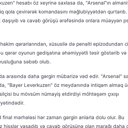
uzen" hesabı öz xeyrinə saxlasa da, "Arsenal"ın almani
qiq qola çevirərək komandasını məğlubiyyətdən qurtarıb.
t daşıyıb və cavab görüşü ərəfəsində onlara müəyyən psi
 hakim qərarlarından, xüsusilə də penalti epizodundan c
ə, bu qərar oyunun gedişatına əhəmiyyətli təsir göstərib və
yusluğuna səbəb olub.
a arasında daha gərgin mübarizə vəd edir. "Arsenal" s
da, "Bayer Leverkuzen" öz meydanında intiqam almaq 
ilçisi bu mövsüm nümayiş etdirdiyi möhtəşəm çıxışı
yətindədir.
8 final mərhələsi hər zaman gərgin anlarla dolu olur. Bu
z hisslər yaşadıb və cavab görüşünə olan marağı daha 