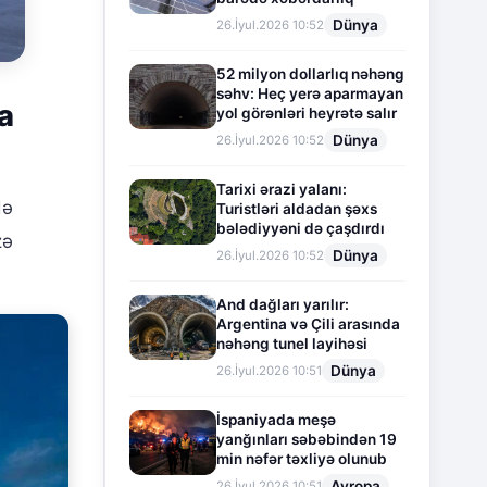
Dünya
26.İyul.2026 10:52
52 milyon dollarlıq nəhəng
səhv: Heç yerə aparmayan
a
yol görənləri heyrətə salır
Dünya
26.İyul.2026 10:52
Tarixi ərazi yalanı:
də
Turistləri aldadan şəxs
bələdiyyəni də çaşdırdı
zə
Dünya
26.İyul.2026 10:52
And dağları yarılır:
Argentina və Çili arasında
nəhəng tunel layihəsi
Dünya
26.İyul.2026 10:51
İspaniyada meşə
yanğınları səbəbindən 19
min nəfər təxliyə olunub
Avropa
26.İyul.2026 10:51