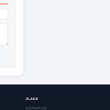
ƏLAQƏ
az24saat.org