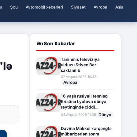
m
Şou
Avtomobil xəbərləri
Siyasət
Avropa
Asia
Ən Son Xəbərlər
Tanınmış televiziya
”lə
ulduzu Stiven Ber
saxlanılıb
07.Avqust.2026 10:43
Avropa
16 yaşlı rusiyalı tennisçi
Kristina Lyutova dünya
reytinqində ciddi
irəliləyişə imza atdı
Dünya
04.Avqust.2026 11:06
Davina Makkol xərçənglə
mübarizədən sonra