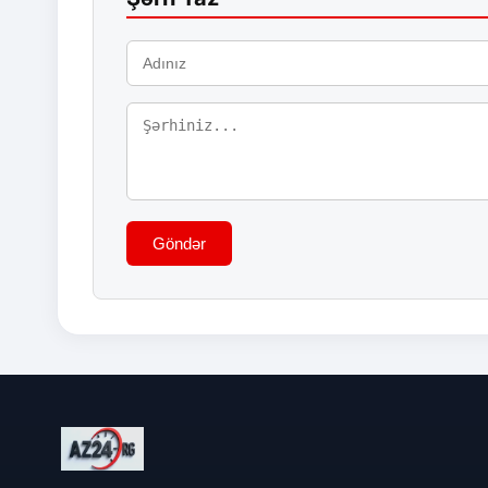
Göndər