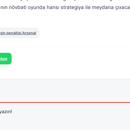
danın növbəti oyunda hansı strategiya ilə meydana çıxaca
sin penaltisi Arsenal
sApp
yazın!