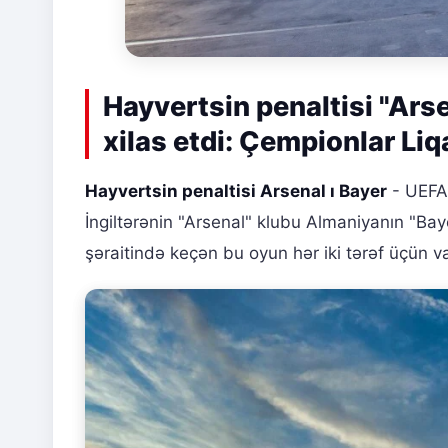
Hayvertsin penaltisi "Ars
xilas etdi: Çempionlar Li
Hayvertsin penaltisi Arsenal ı Bayer
- UEFA 
İngiltərənin "Arsenal" klubu Almaniyanın "Ba
şəraitində keçən bu oyun hər iki tərəf üçün va