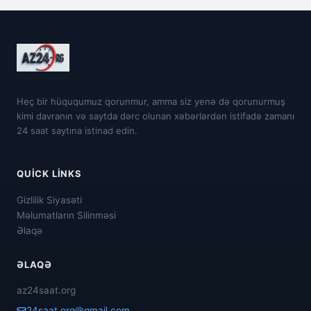
Heç bir hüququmuz qorunmur, amma siz yenə də qorunurmuş
kimi davranın və saytda dərc olunan xəbərlərdən istifadə zamanı
24 saat saytına istinad edin.
QUICK LINKS
Gizlilik Siyasəti
Məlumatların Silinməsi
Əlaqə
ƏLAQƏ
az24saat.org
24saat.org@gmail.com