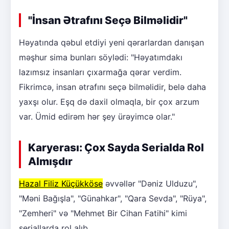
"İnsan Ətrafını Seçə Bilməlidir"
Həyatında qəbul etdiyi yeni qərarlardan danışan
məşhur sima bunları söylədi: "Həyatımdakı
lazımsız insanları çıxarmağa qərar verdim.
Fikrimcə, insan ətrafını seçə bilməlidir, belə daha
yaxşı olur. Eşq də daxil olmaqla, bir çox arzum
var. Ümid edirəm hər şey ürəyimcə olar."
Karyerası: Çox Sayda Serialda Rol
Almışdır
Hazal Filiz Küçükköse
əvvəllər "Dəniz Ulduzu",
"Məni Bağışla", "Günahkar", "Qara Sevda", "Rüya",
"Zemheri" və "Mehmet Bir Cihan Fatihi" kimi
seriallarda rol alıb.