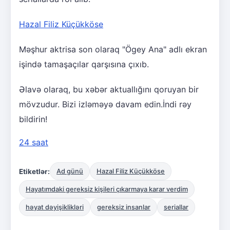
Hazal Filiz Küçükköse
Məşhur aktrisa son olaraq "Ögey Ana" adlı ekran
işində tamaşaçılar qarşısına çıxıb.
Əlavə olaraq, bu xəbər aktuallığını qoruyan bir
mövzudur. Bizi izləməyə davam edin.İndi rəy
bildirin!
24 saat
Etiketlər:
Ad günü
Hazal Filiz Küçükköse
Hayatımdaki gereksiz kişileri çıkarmaya karar verdim
həyat dəyişiklikləri
gereksiz insanlar
seriallar