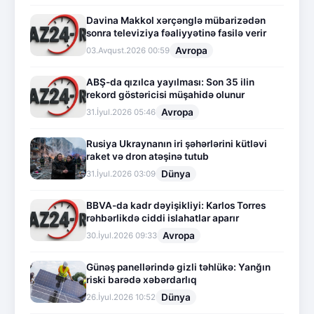
Davina Makkol xərçənglə mübarizədən
sonra televiziya fəaliyyətinə fasilə verir
Avropa
03.Avqust.2026 00:59
ABŞ-da qızılca yayılması: Son 35 ilin
rekord göstəricisi müşahidə olunur
Avropa
31.İyul.2026 05:46
Rusiya Ukraynanın iri şəhərlərini kütləvi
raket və dron atəşinə tutub
Dünya
31.İyul.2026 03:09
BBVA-da kadr dəyişikliyi: Karlos Torres
rəhbərlikdə ciddi islahatlar aparır
Avropa
30.İyul.2026 09:33
Günəş panellərində gizli təhlükə: Yanğın
riski barədə xəbərdarlıq
Dünya
26.İyul.2026 10:52