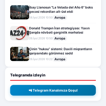
İbay Llanosun "La Velada del Año 6" boks
gecəsi rekordları alt-üst etdi
Avropa
26.İyul.2026 10:50
Donald Trampın İran strategiyası: Yaxın
Şərqdə növbəti gərginlik mərhələsi
Avropa
26.İyul.2026 10:50
Çinin “hukou” sistemi: Daxili miqrantların
qarşısındakı görünməz sədd
Avropa
26.İyul.2026 10:22
Telegramda izləyin
📲 Telegram Kanalımıza Qoşul