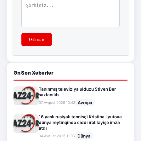
Göndər
Ən Son Xəbərlər
Tanınmış televiziya ulduzu Stiven Ber
saxlanılıb
Avropa
07.Avqust.2026 10:43
16 yaşlı rusiyalı tennisçi Kristina Lyutova
dünya reytinqində ciddi irəliləyişə imza
atdı
Dünya
04.Avqust.2026 11:06