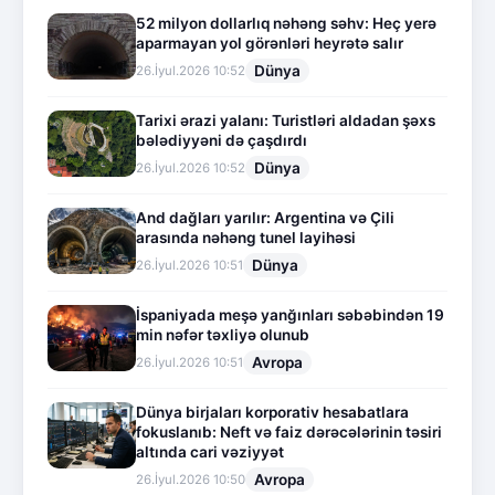
52 milyon dollarlıq nəhəng səhv: Heç yerə
aparmayan yol görənləri heyrətə salır
Dünya
26.İyul.2026 10:52
Tarixi ərazi yalanı: Turistləri aldadan şəxs
bələdiyyəni də çaşdırdı
Dünya
26.İyul.2026 10:52
And dağları yarılır: Argentina və Çili
arasında nəhəng tunel layihəsi
Dünya
26.İyul.2026 10:51
İspaniyada meşə yanğınları səbəbindən 19
min nəfər təxliyə olunub
Avropa
26.İyul.2026 10:51
Dünya birjaları korporativ hesabatlara
fokuslanıb: Neft və faiz dərəcələrinin təsiri
altında cari vəziyyət
Avropa
26.İyul.2026 10:50