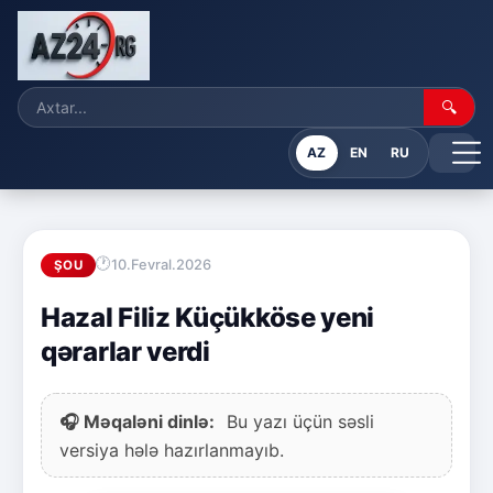
🔍
AZ
EN
RU
10.Fevral.2026
ŞOU
Hazal Filiz Küçükköse yeni
qərarlar verdi
🎧 Məqaləni dinlə:
Bu yazı üçün səsli
versiya hələ hazırlanmayıb.