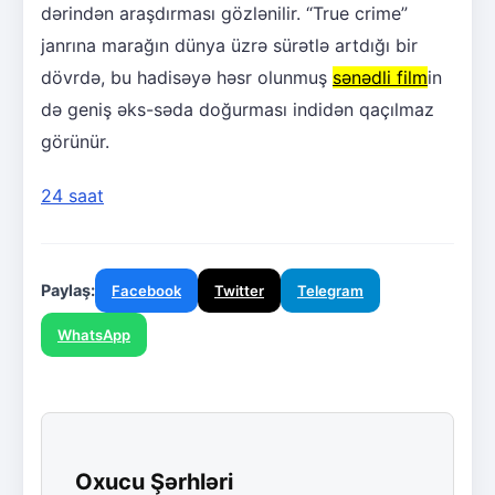
dərindən araşdırması gözlənilir. “True crime”
janrına marağın dünya üzrə sürətlə artdığı bir
dövrdə, bu hadisəyə həsr olunmuş
sənədli film
in
də geniş əks-səda doğurması indidən qaçılmaz
görünür.
24 saat
Paylaş:
Facebook
Twitter
Telegram
WhatsApp
Oxucu Şərhləri