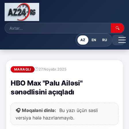
🔍
AZ
EN
RU
27.Noyabr.2025
MARAQLI
HBO Max "Palu Ailəsi"
sənədlisini açıqladı
🎧 Məqaləni dinlə:
Bu yazı üçün səsli
versiya hələ hazırlanmayıb.