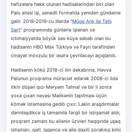
hafizələrə həkk olunan hadisələrindən biri olan
Palu ailəsi işi, sənədli formatda yenidən gündəmə
gəlir. 2018-2019-cu illərdə “
Müge Anlı ilə Tatlı
Sərt
” proqramında günlərlə işlənən və
ictimaiyyətdə böyük səs-küyə səbəb olan bu
hadisənin HBO Max Türkiyə və Fayn tərəfindən
cinayət mövzulu bir əsərə çevriləcəyi açıqlanıb.
Hadisənin kökü 2018-ci ilin dekabrına, Həvva
Palunun proqrama müraciət edərək 2008-ci ildə
itkin düşən qızı Məryəm Tahnal və bir il sonra
yoxa çıxan nəvəsi Məlikənin tapılması üçün
kömək istəməsinə gedib çıxır. Lakin araşdırmalar
dərinləşdikcə iş tamamilə fərqli bir istiqamət aldı;
proqram zamanı bu ailənin üzvləri haqqında uşaq
istismarı, qətl, işgəncə və ailə daxili zorakılıq kimi