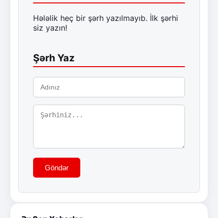
Hələlik heç bir şərh yazılmayıb. İlk şərhi
siz yazın!
Şərh Yaz
Göndər