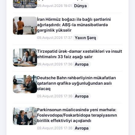
Dünya
09.Avqust.2026 19:01
İran Hörmüz boğazı ilə bağlı şərtlərini
ağırlaşdırdı: ABŞ-la münasibətlərdə
gərginlik yüksəlir
Yaxın Şərq
09.Avqust.2026 17:37
Tirzepatid ürək-damar xəstəlikləri və insult
ehtimalını 33 faiz aşağı salır
Avropa
09.Avqust.2026 17:36
Deutsche Bahn rəhbərliyinin mükafatları
qatarların qrafikə uyğunluğundan asılı
olacaq
Avropa
09.Avqust.2026 17:36
Parkinsonun müalicəsində yeni mərhələ:
Foslevodopa/Foskarbidopa terapiyasının
birillik effektivliyi açıqlandı
Avropa
09.Avqust.2026 17:36