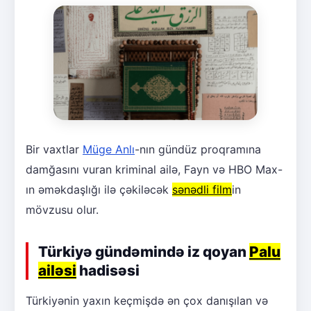
Bir vaxtlar
Müge Anlı
-nın gündüz proqramına
damğasını vuran kriminal ailə, Fayn və HBO Max-
ın əməkdaşlığı ilə çəkiləcək
sənədli film
in
mövzusu olur.
Türkiyə gündəmində iz qoyan
Palu
ailəsi
hadisəsi
Türkiyənin yaxın keçmişdə ən çox danışılan və