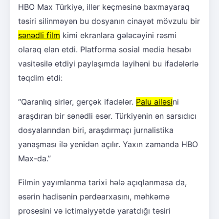
HBO Max Türkiyə, illər keçməsinə baxmayaraq
təsiri silinməyən bu dosyanın cinayət mövzulu bir
sənədli film
kimi ekranlara gələcəyini rəsmi
olaraq elan etdi. Platforma sosial media hesabı
vasitəsilə etdiyi paylaşımda layihəni bu ifadələrlə
təqdim etdi:
“Qaranlıq sirlər, gerçək ifadələr.
Palu ailəsi
ni
araşdıran bir sənədli əsər. Türkiyənin ən sarsıdıcı
dosyalarından biri, araşdırmaçı jurnalistika
yanaşması ilə yenidən açılır. Yaxın zamanda HBO
Max-da.”
Filmin yayımlanma tarixi hələ açıqlanmasa da,
əsərin hadisənin pərdəarxasını, məhkəmə
prosesini və ictimaiyyətdə yaratdığı təsiri