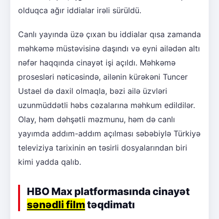
olduqca ağır iddialar irəli sürüldü.
Canlı yayında üzə çıxan bu iddialar qısa zamanda
məhkəmə müstəvisinə daşındı və eyni ailədən altı
nəfər haqqında cinayət işi açıldı. Məhkəmə
prosesləri nəticəsində, ailənin kürəkəni Tuncer
Ustael də daxil olmaqla, bəzi ailə üzvləri
uzunmüddətli həbs cəzalarına məhkum edildilər.
Olay, həm dəhşətli məzmunu, həm də canlı
yayımda addım-addım açılması səbəbiylə Türkiyə
televiziya tarixinin ən təsirli dosyalarından biri
kimi yadda qalıb.
HBO Max platformasında cinayət
sənədli film
təqdimatı