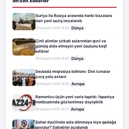
Ən Son Xəbərlər
Suriya ilə Rusiya arasında hərbi bazalara
dair yeni saziş imzalanıb
Dünya
09.Avqust.2026 19:02
Çinli alimlər çirkab sularından qızıl və
gümüş əldə etməyin yeni üsulunu kəşf
ediblər
Dünya
09.Avqust.2026 19:02
Seutada miqrasiya böhranı: Dini icmalar
çıxış yolu axtarır
Avropa
09.Avqust.2026 19:02
Ramontxu üçün yeni varis tapıldı: İspaniya
mətbuatında gözlənilməz dəyişiklik
Avropa
09.Avqust.2026 19:01
Şəhər daxilində sola dönməyə niyə qadağa
qoyulur? Səbəblər açıqlandı