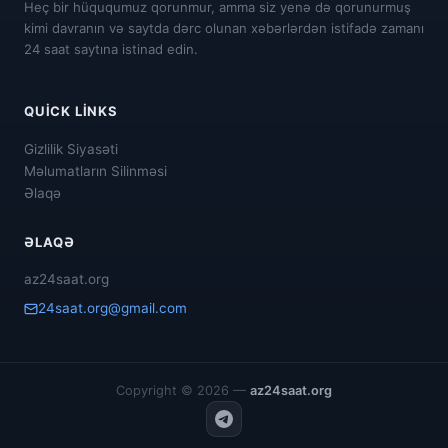
Heç bir hüququmuz qorunmur, amma siz yenə də qorunurmuş
kimi davranın və saytda dərc olunan xəbərlərdən istifadə zamanı
24 saat saytına istinad edin.
QUICK LINKS
Gizlilik Siyasəti
Məlumatların Silinməsi
Əlaqə
ƏLAQƏ
az24saat.org
24saat.org@gmail.com
Copyright © 2026 —
az24saat.org