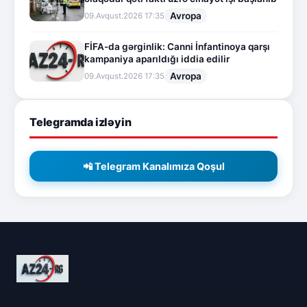
Avropa
09.Avqust.2026 17:35
FİFA-da gərginlik: Canni İnfantinoya qarşı
kampaniya aparıldığı iddia edilir
Avropa
09.Avqust.2026 17:35
Telegramda izləyin
📲 Telegram Kanalımıza Qoşul