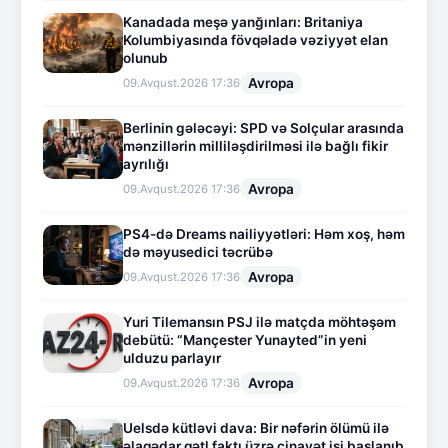
Kanadada meşə yanğınları: Britaniya
Kolumbiyasında fövqəladə vəziyyət elan
olunub
Avropa
09.Avqust.2026 17:36
Berlinin gələcəyi: SPD və Solçular arasında
mənzillərin milliləşdirilməsi ilə bağlı fikir
ayrılığı
Avropa
09.Avqust.2026 17:36
PS4-də Dreams nailiyyətləri: Həm xoş, həm
də məyusedici təcrübə
Avropa
09.Avqust.2026 17:36
Yuri Tilemansın PSJ ilə matçda möhtəşəm
debütü: “Mançester Yunayted”in yeni
ulduzu parlayır
Avropa
09.Avqust.2026 17:36
Uelsdə kütləvi dava: Bir nəfərin ölümü ilə
əlaqədar qətl faktı üzrə cinayət işi başlanıb