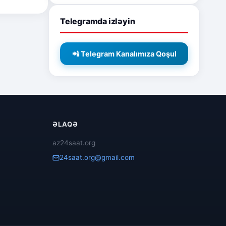
Telegramda izləyin
📲 Telegram Kanalımıza Qoşul
ƏLAQƏ
az24saat.org
24saat.org@gmail.com