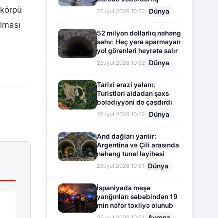
 körpü
Dünya
26.İyul.2026 10:52
olması
52 milyon dollarlıq nəhəng
səhv: Heç yerə aparmayan
yol görənləri heyrətə salır
Dünya
26.İyul.2026 10:52
Tarixi ərazi yalanı:
Turistləri aldadan şəxs
bələdiyyəni də çaşdırdı
Dünya
26.İyul.2026 10:52
And dağları yarılır:
Argentina və Çili arasında
nəhəng tunel layihəsi
Dünya
26.İyul.2026 10:51
İspaniyada meşə
yanğınları səbəbindən 19
min nəfər təxliyə olunub
Avropa
26.İyul.2026 10:51