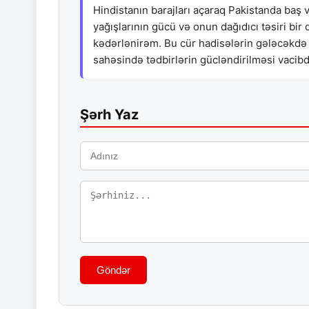
Hindistanın barajları açaraq Pakistanda baş 
yağışlarının gücü və onun dağıdıcı təsiri bir 
kədərlənirəm. Bu cür hadisələrin gələcəkdə 
sahəsində tədbirlərin gücləndirilməsi vacibd
Şərh Yaz
Göndər