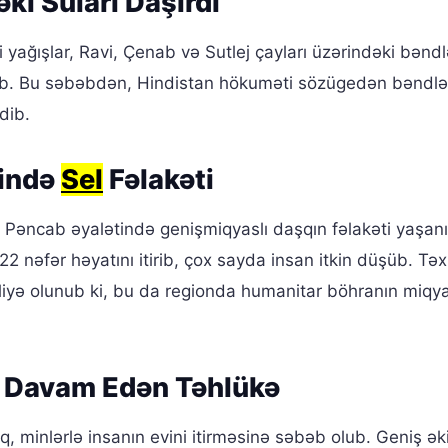
ki Suları Daşırdı
yağışlar, Ravi, Çenab və Sutlej çayları üzərindəki bənd
lub. Bu səbəbdən, Hindistan hökuməti sözügedən bəndl
dib.
tində
Sel
Fəlakəti
 Pəncab əyalətində genişmiqyaslı daşqın fəlakəti yaşanı
2 nəfər həyatını itirib, çox sayda insan itkin düşüb. Tə
xliyə olunub ki, bu da regionda humanitar böhranın miqya
ə Davam Edən Təhlükə
q, minlərlə insanın evini itirməsinə səbəb olub. Geniş ək