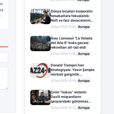
on
ox
Dünya birjaları korporativ
i
hesabatlara fokuslanıb:
Neft və faiz dərəcələrinin
təsiri altında cari vəziyyət
Avropa
26.İyul.2026 10:50
İbay Llanosun "La Velada
del Año 6" boks gecəsi
rekordları alt-üst etdi
Avropa
26.İyul.2026 10:50
Donald Trampın İran
strategiyası: Yaxın Şərqdə
növbəti gərginlik
mərhələsi
Avropa
26.İyul.2026 10:50
Çinin “hukou” sistemi:
Daxili miqrantların
qarşısındakı görünməz
sədd
Avropa
26.İyul.2026 10:22