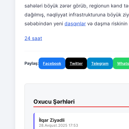
sahələri böyük zərər görüb, regionun kənd tə
dağılmış, nəqliyyat infrastrukturuna böyük z
səbəbindən yeni
daşqınlar
və daşma riskinin d
24 saat
Paylaş:
Facebook
Twitter
Telegram
What
Oxucu Şərhləri
İlqar Ziyadli
28.Avqust.2025 17:53