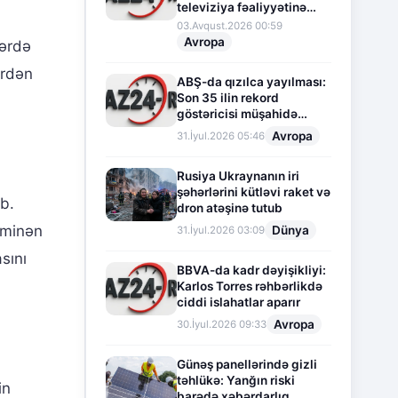
televiziya fəaliyyətinə
fasilə verir
03.Avqust.2026 00:59
Avropa
lərdə
ərdən
ABŞ-da qızılca yayılması:
Son 35 ilin rekord
göstəricisi müşahidə
olunur
Avropa
31.İyul.2026 05:46
Rusiya Ukraynanın iri
şəhərlərini kütləvi raket və
b.
dron atəşinə tutub
xminən
Dünya
31.İyul.2026 03:09
sını
BBVA-da kadr dəyişikliyi:
Karlos Torres rəhbərlikdə
ciddi islahatlar aparır
Avropa
30.İyul.2026 09:33
Günəş panellərində gizli
təhlükə: Yanğın riski
in
barədə xəbərdarlıq