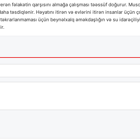
verən fəlakətin qarşısını almağa çalışması təəssüf doğurur. Mus
daha təsdiqlənir. Həyatını itirən və evlərini itirən insanlar üçün ç
təkrarlanmaması üçün beynəlxalq əməkdaşlığın və su idarəçiliy
ir.