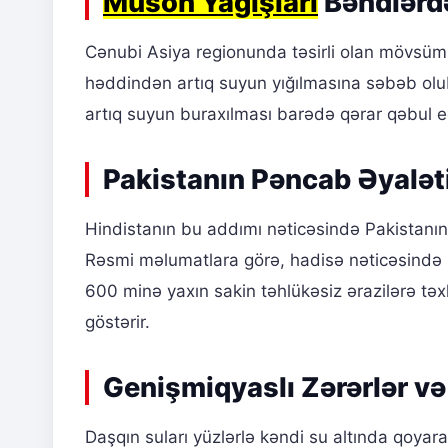
Muson Yağışları
Bəndlərdə
Cənubi Asiya regionunda təsirli olan mövsümi 
həddindən artıq suyun yığılmasına səbəb o
artıq suyun buraxılması barədə qərar qəbul e
Pakistanın Pəncab Əyalə
Hindistanın bu addımı nəticəsində Pakistanın
Rəsmi məlumatlara görə, hadisə nəticəsində 2
600 minə yaxın sakin təhlükəsiz ərazilərə tə
göstərir.
Genişmiqyaslı Zərərlər v
Daşqın suları yüzlərlə kəndi su altında qoyara