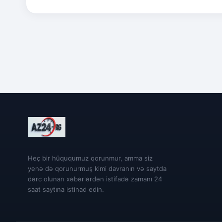
Heç bir hüququmuz qorunmur, amma siz
yenə də qorunurmuş kimi davranın və saytda
dərc olunan xəbərlərdən istifadə zamanı 24
saat saytına istinad edin.