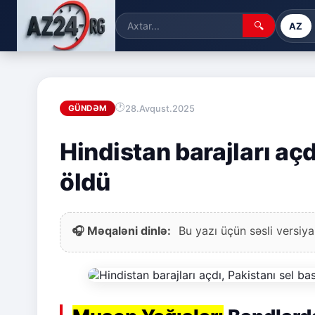
🔍
AZ
28.Avqust.2025
GÜNDƏM
Hindistan barajları açd
öldü
🎧 Məqaləni dinlə:
Bu yazı üçün səsli versiya