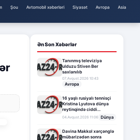
m
Şou
Avtomobil xəbərləri
Siyasət
Avropa
Asia
Ən Son Xəbərlər
Tanınmış televiziya
fər
ulduzu Stiven Ber
saxlanılıb
07.Avqust.2026 10:43
Avropa
16 yaşlı rusiyalı tennisçi
Kristina Lyutova dünya
reytinqində ciddi
irəliləyişə imza atdı
Dünya
04.Avqust.2026 11:06
Davina Makkol xərçənglə
mübarizədən sonra