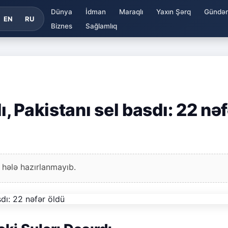
Dünya
İdman
Maraqlı
Yaxın Şərq
Gündə
EN
RU
Biznes
Sağlamlıq
ı, Pakistanı sel basdı: 22 nə
 hələ hazırlanmayıb.