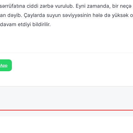
sərrüfatına ciddi zərbə vurulub. Eyni zamanda, bir neçə
iyan dəyib. Çaylarda suyun səviyyəsinin hələ də yüksək 
avam etdiyi bildirilir.
sApp