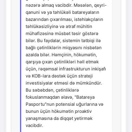
nəzərə almaq vacibdir. Məsələn, qeyri-
qanuni və ya təhlükəli batareyaların
bazarından çıxarılması, istehlakçıların
təhlükəsizliyinə və ətraf mühitin
mühafizəsinə müsbət təsir göstərə
bilər. Bu faydalar, sistemin tətbiqi ilə
bağlı çətinliklərin miqyasını nisbətən
azalda bilər. Həmçinin, hökumətin,
qarşıya çıxan çətinlikləri həll etmək
üçün, rəqəmsal infrastrukturun inkişafı
və KOB-lara dəstək üçün strateji
investisiyalar etməsi də mümkündür.
Bu səbəbdən, çətinliklərə
fokuslanmaqdan əlavə, "Batareya
Pasportu"nun potensial uğurlarına və
bunun üçün hökumətin proaktiv
yanaşmasına da diqqət yetirmək
vacibdir.