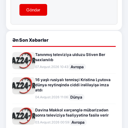
Göndər
Ən Son Xəbərlər
Tanınmış televiziya ulduzu Stiven Ber
saxlanılıb
Avropa
07.Avqust.2026 10:43
16 yaşlı rusiyalı tennisçi Kristina Lyutova
dünya reytinqində ciddi irəliləyişə imza
atdı
Dünya
04.Avqust.2026 11:06
Davina Makkol xərçənglə mübarizədən
sonra televiziya fəaliyyətinə fasilə verir
Avropa
03.Avqust.2026 00:59