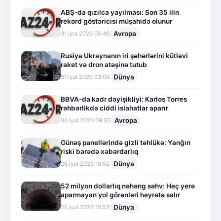
ABŞ-da qızılca yayılması: Son 35 ilin
rekord göstəricisi müşahidə olunur
Avropa
31.İyul.2026 05:46
Rusiya Ukraynanın iri şəhərlərini kütləvi
raket və dron atəşinə tutub
Dünya
31.İyul.2026 03:09
BBVA-da kadr dəyişikliyi: Karlos Torres
rəhbərlikdə ciddi islahatlar aparır
Avropa
30.İyul.2026 09:33
Günəş panellərində gizli təhlükə: Yanğın
riski barədə xəbərdarlıq
Dünya
26.İyul.2026 10:52
52 milyon dollarlıq nəhəng səhv: Heç yerə
aparmayan yol görənləri heyrətə salır
Dünya
26.İyul.2026 10:52