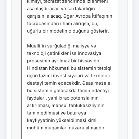
kimliyi, təchizat zəncirində izlənməni
asanlaşdıracaq və saxtakarlığın
qarşısını alacaq. Əgər Avropa İttifaqının
təcrübəsindən ilham alırıqsa, bu,
uğurlu bir modelin olduğunu göstərir.
Müəllifin vurğuladığı maliyyə və
texnoloji çətinliklər isə innovasiya
prosesinin ayrılmaz bir hissəsidir.
Hindistan hökuməti bu sistemin tətbiqi
üçün lazımi investisiyaları və texnoloji
dəstəyi təmin edəcəkdir. Əsas məsələ,
bu sistemin gələcəkdə təmin edəcəyi
faydaları, yəni ixrac potensialının
artırılması, məhsul təhlükəsizliyinin
təmin edilməsi və batareya
keyfiyyətinin yüksəldilməsi kimi
mühüm məqamları nəzərə almaqdır.