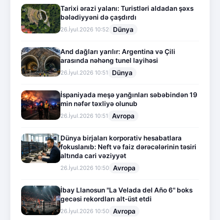
Tarixi ərazi yalanı: Turistləri aldadan şəxs
bələdiyyəni də çaşdırdı
Dünya
26.İyul.2026 10:52
And dağları yarılır: Argentina və Çili
arasında nəhəng tunel layihəsi
Dünya
26.İyul.2026 10:51
İspaniyada meşə yanğınları səbəbindən 19
min nəfər təxliyə olunub
Avropa
26.İyul.2026 10:51
Dünya birjaları korporativ hesabatlara
fokuslanıb: Neft və faiz dərəcələrinin təsiri
altında cari vəziyyət
Avropa
26.İyul.2026 10:50
İbay Llanosun "La Velada del Año 6" boks
gecəsi rekordları alt-üst etdi
Avropa
26.İyul.2026 10:50