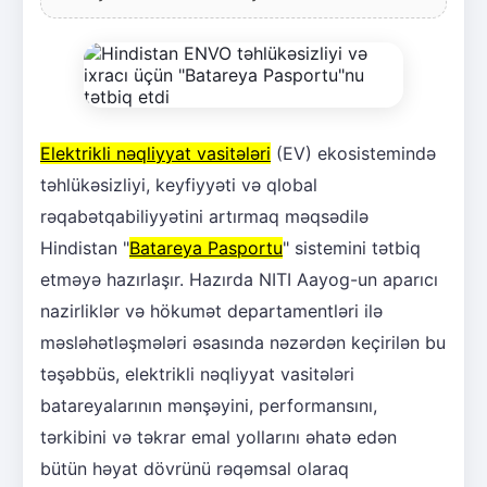
Elektrikli nəqliyyat vasitələri
(EV) ekosistemində
təhlükəsizliyi, keyfiyyəti və qlobal
rəqabətqabiliyyətini artırmaq məqsədilə
Hindistan "
Batareya Pasportu
" sistemini tətbiq
etməyə hazırlaşır. Hazırda NITI Aayog-un aparıcı
nazirliklər və hökumət departamentləri ilə
məsləhətləşmələri əsasında nəzərdən keçirilən bu
təşəbbüs, elektrikli nəqliyyat vasitələri
batareyalarının mənşəyini, performansını,
tərkibini və təkrar emal yollarını əhatə edən
bütün həyat dövrünü rəqəmsal olaraq