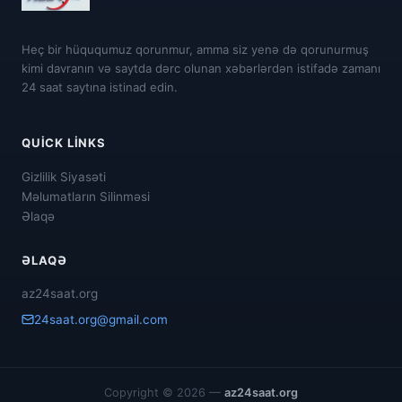
Heç bir hüququmuz qorunmur, amma siz yenə də qorunurmuş
kimi davranın və saytda dərc olunan xəbərlərdən istifadə zamanı
24 saat saytına istinad edin.
QUICK LINKS
Gizlilik Siyasəti
Məlumatların Silinməsi
Əlaqə
ƏLAQƏ
az24saat.org
24saat.org@gmail.com
Copyright © 2026 —
az24saat.org