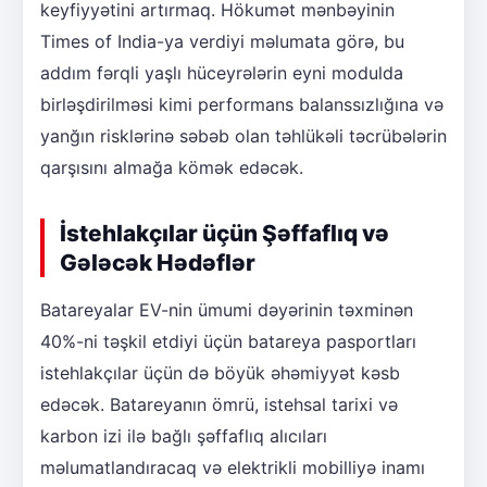
keyfiyyətini artırmaq. Hökumət mənbəyinin
Times of India-ya verdiyi məlumata görə, bu
addım fərqli yaşlı hüceyrələrin eyni modulda
birləşdirilməsi kimi performans balanssızlığına və
yanğın risklərinə səbəb olan təhlükəli təcrübələrin
qarşısını almağa kömək edəcək.
İstehlakçılar üçün Şəffaflıq və
Gələcək Hədəflər
Batareyalar EV-nin ümumi dəyərinin təxminən
40%-ni təşkil etdiyi üçün batareya pasportları
istehlakçılar üçün də böyük əhəmiyyət kəsb
edəcək. Batareyanın ömrü, istehsal tarixi və
karbon izi ilə bağlı şəffaflıq alıcıları
məlumatlandıracaq və elektrikli mobilliyə inamı