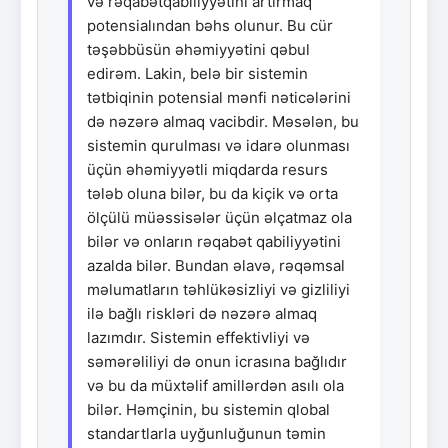
və rəqabətqabiliyyətini artırmaq
potensialından bəhs olunur. Bu cür
təşəbbüsün əhəmiyyətini qəbul
edirəm. Lakin, belə bir sistemin
tətbiqinin potensial mənfi nəticələrini
də nəzərə almaq vacibdir. Məsələn, bu
sistemin qurulması və idarə olunması
üçün əhəmiyyətli miqdarda resurs
tələb oluna bilər, bu da kiçik və orta
ölçülü müəssisələr üçün əlçatmaz ola
bilər və onların rəqabət qabiliyyətini
azalda bilər. Bundan əlavə, rəqəmsal
məlumatların təhlükəsizliyi və gizliliyi
ilə bağlı riskləri də nəzərə almaq
lazımdır. Sistemin effektivliyi və
səmərəliliyi də onun icrasına bağlıdır
və bu da müxtəlif amillərdən asılı ola
bilər. Həmçinin, bu sistemin qlobal
standartlarla uyğunluğunun təmin