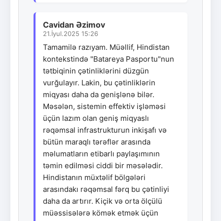
Cavidan Əzimov
21.İyul.2025 15:26
Tamamilə razıyam. Müəllif, Hindistan
kontekstində "Batareya Pasportu"nun
tətbiqinin çətinliklərini düzgün
vurğulayır. Lakin, bu çətinliklərin
miqyası daha da genişlənə bilər.
Məsələn, sistemin effektiv işləməsi
üçün lazım olan geniş miqyaslı
rəqəmsal infrastrukturun inkişafı və
bütün maraqlı tərəflər arasında
məlumatların etibarlı paylaşımının
təmin edilməsi ciddi bir məsələdir.
Hindistanın müxtəlif bölgələri
arasındakı rəqəmsal fərq bu çətinliyi
daha da artırır. Kiçik və orta ölçülü
müəssisələrə kömək etmək üçün