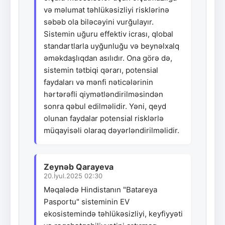
və məlumat təhlükəsizliyi risklərinə
səbəb ola biləcəyini vurğulayır.
Sistemin uğuru effektiv icrası, qlobal
standartlarla uyğunluğu və beynəlxalq
əməkdaşlıqdan asılıdır. Ona görə də,
sistemin tətbiqi qərarı, potensial
faydaları və mənfi nəticələrinin
hərtərəfli qiymətləndirilməsindən
sonra qəbul edilməlidir. Yəni, qeyd
olunan faydalar potensial risklərlə
müqayisəli olaraq dəyərləndirilməlidir.
Zeynəb Qarayeva
20.İyul.2025 02:30
Məqalədə Hindistanın "Batareya
Pasportu" sisteminin EV
ekosistemində təhlükəsizliyi, keyfiyyəti