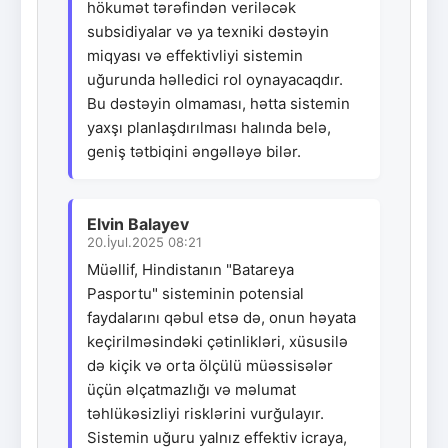
hökumət tərəfindən veriləcək
subsidiyalar və ya texniki dəstəyin
miqyası və effektivliyi sistemin
uğurunda həlledici rol oynayacaqdır.
Bu dəstəyin olmaması, hətta sistemin
yaxşı planlaşdırılması halında belə,
geniş tətbiqini əngəlləyə bilər.
Elvin Balayev
20.İyul.2025 08:21
Müəllif, Hindistanın "Batareya
Pasportu" sisteminin potensial
faydalarını qəbul etsə də, onun həyata
keçirilməsindəki çətinlikləri, xüsusilə
də kiçik və orta ölçülü müəssisələr
üçün əlçatmazlığı və məlumat
təhlükəsizliyi risklərini vurğulayır.
Sistemin uğuru yalnız effektiv icraya,