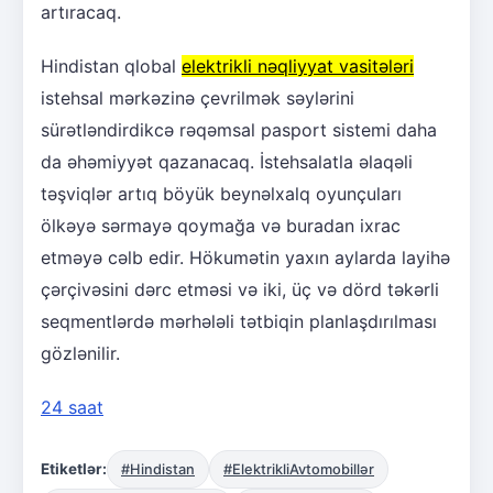
artıracaq.
Hindistan qlobal
elektrikli nəqliyyat vasitələri
istehsal mərkəzinə çevrilmək səylərini
sürətləndirdikcə rəqəmsal pasport sistemi daha
da əhəmiyyət qazanacaq. İstehsalatla əlaqəli
təşviqlər artıq böyük beynəlxalq oyunçuları
ölkəyə sərmayə qoymağa və buradan ixrac
etməyə cəlb edir. Hökumətin yaxın aylarda layihə
çərçivəsini dərc etməsi və iki, üç və dörd təkərli
seqmentlərdə mərhələli tətbiqin planlaşdırılması
gözlənilir.
24 saat
Etiketlər:
#Hindistan
#ElektrikliAvtomobillər