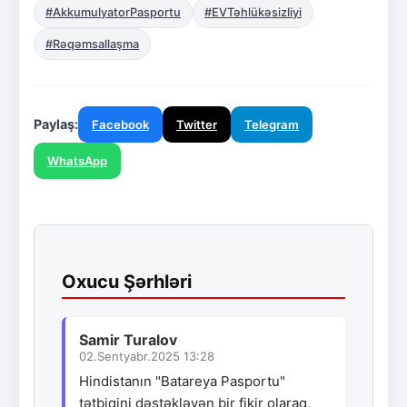
#AkkumulyatorPasportu
#EVTəhlükəsizliyi
#Rəqəmsallaşma
Paylaş:
Facebook
Twitter
Telegram
WhatsApp
Oxucu Şərhləri
Samir Turalov
02.Sentyabr.2025 13:28
Hindistanın "Batareya Pasportu"
tətbiqini dəstəkləyən bir fikir olaraq,