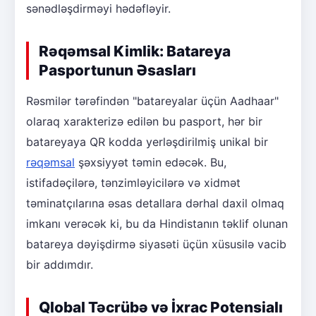
sənədləşdirməyi hədəfləyir.
Rəqəmsal Kimlik: Batareya
Pasportunun Əsasları
Rəsmilər tərəfindən "batareyalar üçün Aadhaar"
olaraq xarakterizə edilən bu pasport, hər bir
batareyaya QR kodda yerləşdirilmiş unikal bir
rəqəmsal
şəxsiyyət təmin edəcək. Bu,
istifadəçilərə, tənzimləyicilərə və xidmət
təminatçılarına əsas detallara dərhal daxil olmaq
imkanı verəcək ki, bu da Hindistanın təklif olunan
batareya dəyişdirmə siyasəti üçün xüsusilə vacib
bir addımdır.
Qlobal Təcrübə və İxrac Potensialı