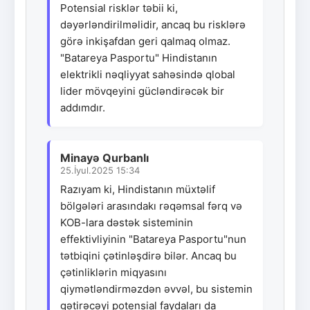
Potensial risklər təbii ki,
dəyərləndirilməlidir, ancaq bu risklərə
görə inkişafdan geri qalmaq olmaz.
"Batareya Pasportu" Hindistanın
elektrikli nəqliyyat sahəsində qlobal
lider mövqeyini gücləndirəcək bir
addımdır.
Minayə Qurbanlı
25.İyul.2025 15:34
Razıyam ki, Hindistanın müxtəlif
bölgələri arasındakı rəqəmsal fərq və
KOB-lara dəstək sisteminin
effektivliyinin "Batareya Pasportu"nun
tətbiqini çətinləşdirə bilər. Ancaq bu
çətinliklərin miqyasını
qiymətləndirməzdən əvvəl, bu sistemin
gətirəcəyi potensial faydaları da