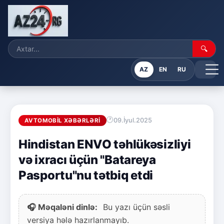
🔍
AZ
EN
RU
09.İyul.2025
AVTOMOBIL XƏBƏRLƏRI
Hindistan ENVO təhlükəsizliyi
və ixracı üçün "Batareya
Pasportu"nu tətbiq etdi
🎧 Məqaləni dinlə:
Bu yazı üçün səsli
versiya hələ hazırlanmayıb.