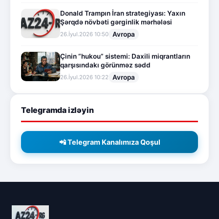
Donald Trampın İran strategiyası: Yaxın
Şərqdə növbəti gərginlik mərhələsi
Avropa
26.İyul.2026 10:50
Çinin “hukou” sistemi: Daxili miqrantların
qarşısındakı görünməz sədd
Avropa
26.İyul.2026 10:22
Telegramda izləyin
📲 Telegram Kanalımıza Qoşul