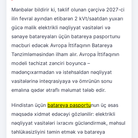
Mənbələr bildirir ki, təklif olunan çərçivə 2027-ci
ilin fevral ayından etibarən 2 kVt/saatdan yuxarı
gücə malik elektrikli nəqliyyat vasitələri və
sənaye batareyaları üçün batareya pasportunu
məcburi edəcək Avropa İttifaqının Batareya
Tənzimləməsindən ilham alır. Avropa İttifaqının
modeli təchizat zənciri boyunca –
mədənçıxarmadan və istehsaldan nəqliyyat
vasitələrinə inteqrasiyaya və ömrünün sonu
emalına qədər ətraflı məlumat tələb edir.
Hindistan üçün
batareya pasportu
nun üç əsas
məqsədə xidmət edəcəyi gözlənilir: elektrikli
nəqliyyat vasitələri ixracını gücləndirmək, məhsul
təhlükəsizliyini təmin etmək və batareya