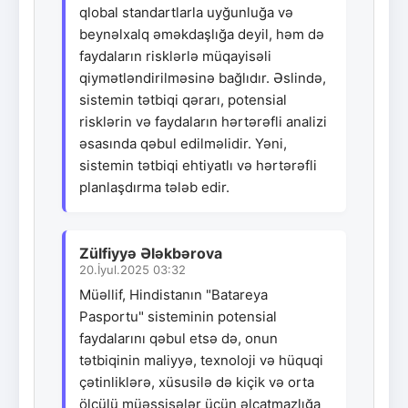
qlobal standartlarla uyğunluğa və
beynəlxalq əməkdaşlığa deyil, həm də
faydaların risklərlə müqayisəli
qiymətləndirilməsinə bağlıdır. Əslində,
sistemin tətbiqi qərarı, potensial
risklərin və faydaların hərtərəfli analizi
əsasında qəbul edilməlidir. Yəni,
sistemin tətbiqi ehtiyatlı və hərtərəfli
planlaşdırma tələb edir.
Zülfiyyə Ələkbərova
20.İyul.2025 03:32
Müəllif, Hindistanın "Batareya
Pasportu" sisteminin potensial
faydalarını qəbul etsə də, onun
tətbiqinin maliyyə, texnoloji və hüquqi
çətinliklərə, xüsusilə də kiçik və orta
ölçülü müəssisələr üçün əlçatmazlığa