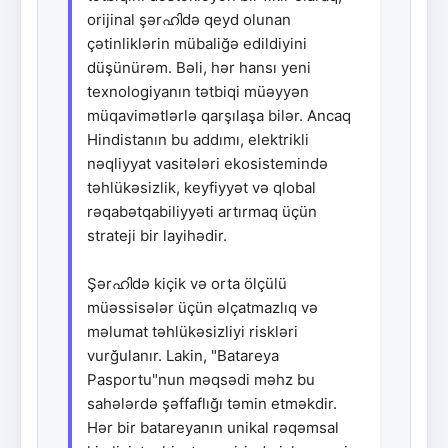
orijinal şərഹിdə qeyd olunan
çətinliklərin mübaliğə edildiyini
düşünürəm. Bəli, hər hansı yeni
texnologiyanın tətbiqi müəyyən
müqavimətlərlə qarşılaşa bilər. Ancaq
Hindistanın bu addımı, elektrikli
nəqliyyat vasitələri ekosistemində
təhlükəsizlik, keyfiyyət və qlobal
rəqabətqabiliyyəti artırmaq üçün
strateji bir layihədir.
Şərഹിdə kiçik və orta ölçülü
müəssisələr üçün əlçatmazlıq və
məlumat təhlükəsizliyi riskləri
vurğulanır. Lakin, "Batareya
Pasportu"nun məqsədi məhz bu
sahələrdə şəffaflığı təmin etməkdir.
Hər bir batareyanın unikal rəqəmsal