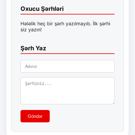
Oxucu Şərhləri
Hələlik heç bir şərh yazılmayıb. İlk şərhi
siz yazın!
Şərh Yaz
Göndər