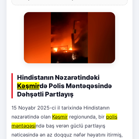
Hindistanın Nəzarətindəki
Kəşmir
də Polis Məntəqəsində
Dəhşətli Partlayış
15 Noyabr 2025-ci il tarixində Hindistanın
nəzarətində olan
Kəşmir
regionunda, bir
polis
məntəqəsi
ndə baş verən güclü partlayış
nəticəsində ən az doqquz nəfər həyatını itirmiş,