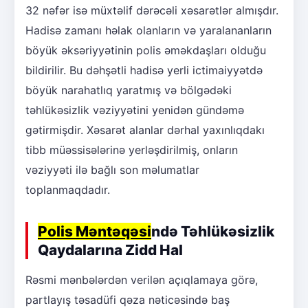
32 nəfər isə müxtəlif dərəcəli xəsarətlər almışdır.
Hadisə zamanı həlak olanların və yaralananların
böyük əksəriyyətinin polis əməkdaşları olduğu
bildirilir. Bu dəhşətli hadisə yerli ictimaiyyətdə
böyük narahatlıq yaratmış və bölgədəki
təhlükəsizlik vəziyyətini yenidən gündəmə
gətirmişdir. Xəsarət alanlar dərhal yaxınlıqdakı
tibb müəssisələrinə yerləşdirilmiş, onların
vəziyyəti ilə bağlı son məlumatlar
toplanmaqdadır.
Polis Məntəqəsi
ndə Təhlükəsizlik
Qaydalarına Zidd Hal
Rəsmi mənbələrdən verilən açıqlamaya görə,
partlayış təsadüfi qəza nəticəsində baş