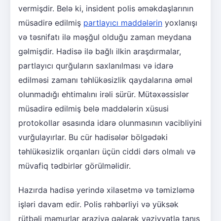
vermişdir. Belə ki, insident polis əməkdaşlarının
müsadirə edilmiş
partlayıcı maddələrin
yoxlanışı
və təsnifatı ilə məşğul olduğu zaman meydana
gəlmişdir. Hadisə ilə bağlı ilkin araşdırmalar,
partlayıcı qurğuların saxlanılması və idarə
edilməsi zamanı təhlükəsizlik qaydalarına əməl
olunmadığı ehtimalını irəli sürür. Mütəxəssislər
müsadirə edilmiş belə maddələrin xüsusi
protokollar əsasında idarə olunmasının vacibliyini
vurğulayırlar. Bu cür hadisələr bölgədəki
təhlükəsizlik orqanları üçün ciddi dərs olmalı və
müvafiq tədbirlər görülməlidir.
Hazırda hadisə yerində xilasetmə və təmizləmə
işləri davam edir. Polis rəhbərliyi və yüksək
rütbəli məmurlar əraziyə gələrək vəziyyətlə tanış