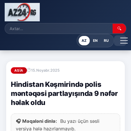
🔍
AZ
EN
RU
15.Noyabr.2025
ASIA
Hindistan Kəşmirində polis
məntəqəsi partlayışında 9 nəfər
həlak oldu
🎧 Məqaləni dinlə:
Bu yazı üçün səsli
versiya hələ hazırlanmayıb.