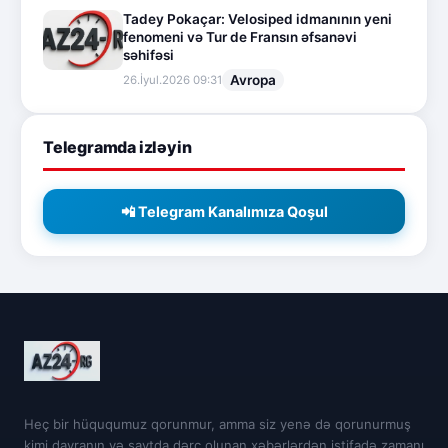
Tadey Pokaçar: Velosiped idmanının yeni
fenomeni və Tur de Fransın əfsanəvi
səhifəsi
Avropa
26.İyul.2026 09:31
Telegramda izləyin
📲 Telegram Kanalımıza Qoşul
Heç bir hüququmuz qorunmur, amma siz yenə də qorunurmuş
kimi davranın və saytda dərc olunan xəbərlərdən istifadə zamanı