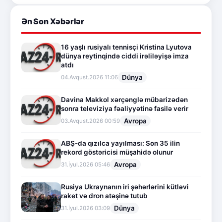
Ən Son Xəbərlər
16 yaşlı rusiyalı tennisçi Kristina Lyutova
dünya reytinqində ciddi irəliləyişə imza
atdı
Dünya
04.Avqust.2026 11:06
Davina Makkol xərçənglə mübarizədən
sonra televiziya fəaliyyətinə fasilə verir
Avropa
03.Avqust.2026 00:59
ABŞ-da qızılca yayılması: Son 35 ilin
rekord göstəricisi müşahidə olunur
Avropa
31.İyul.2026 05:46
Rusiya Ukraynanın iri şəhərlərini kütləvi
raket və dron atəşinə tutub
Dünya
31.İyul.2026 03:09