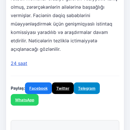
olmuş, zərərçəkənlərin ailələrinə başsağlığı
vermişlər. Faciənin dəqiq səbəblərini
müəyyənləşdirmək üçün genişmiqyaslı istintaq
komissiyası yaradılıb və araşdırmalar davam
etdirilir. Nəticələrin tezliklə ictimaiyyətə
açıqlanacağı gözlənilir.
24 saat
Paylaş:
Facebook
Twitter
Telegram
WhatsApp