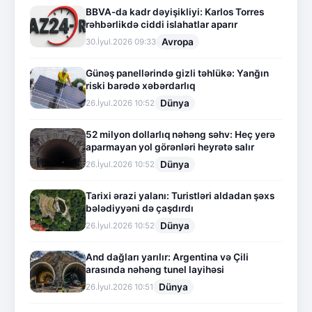
BBVA-da kadr dəyişikliyi: Karlos Torres
rəhbərlikdə ciddi islahatlar aparır
Avropa
30.İyul.2026 09:33
Günəş panellərində gizli təhlükə: Yanğın
riski barədə xəbərdarlıq
Dünya
26.İyul.2026 10:52
52 milyon dollarlıq nəhəng səhv: Heç yerə
aparmayan yol görənləri heyrətə salır
Dünya
26.İyul.2026 10:52
Tarixi ərazi yalanı: Turistləri aldadan şəxs
bələdiyyəni də çaşdırdı
Dünya
26.İyul.2026 10:52
And dağları yarılır: Argentina və Çili
arasında nəhəng tunel layihəsi
Dünya
26.İyul.2026 10:51