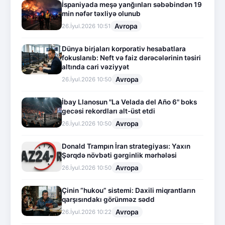
İspaniyada meşə yanğınları səbəbindən 19
min nəfər təxliyə olunub
Avropa
26.İyul.2026 10:51
Dünya birjaları korporativ hesabatlara
fokuslanıb: Neft və faiz dərəcələrinin təsiri
altında cari vəziyyət
Avropa
26.İyul.2026 10:50
İbay Llanosun "La Velada del Año 6" boks
gecəsi rekordları alt-üst etdi
Avropa
26.İyul.2026 10:50
Donald Trampın İran strategiyası: Yaxın
Şərqdə növbəti gərginlik mərhələsi
Avropa
26.İyul.2026 10:50
Çinin “hukou” sistemi: Daxili miqrantların
qarşısındakı görünməz sədd
Avropa
26.İyul.2026 10:22