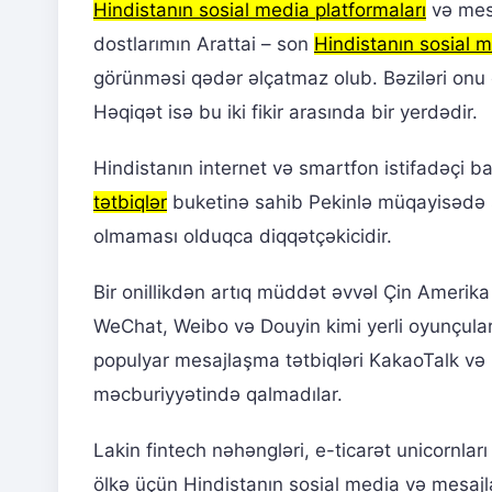
Hindistanın sosial media platformaları
və mesa
dostlarımın Arattai – son
Hindistanın sosial m
görünməsi qədər əlçatmaz olub. Bəziləri onu cə
Həqiqət isə bu iki fikir arasında bir yerdədir.
Hindistanın internet və smartfon istifadəçi ba
tətbiqlər
buketinə sahib Pekinlə müqayisədə s
olmaması olduqca diqqətçəkicidir.
Bir onillikdən artıq müddət əvvəl Çin Amerik
WeChat, Weibo və Douyin kimi yerli oyunçula
populyar mesajlaşma tətbiqləri KakaoTalk və
məcburiyyətində qalmadılar.
Lakin fintech nəhəngləri, e-ticarət unicornları
ölkə üçün Hindistanın sosial media və mesa