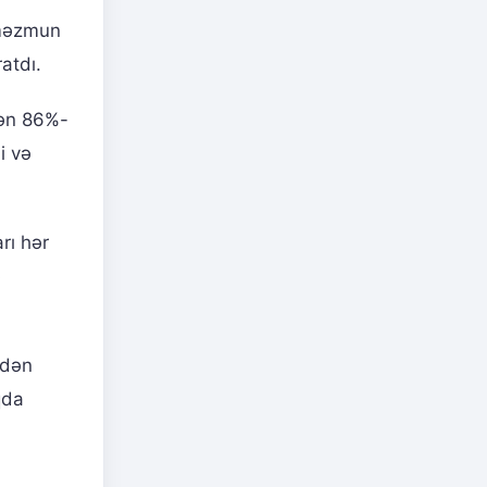
 məzmun
atdı.
nən 86%-
i və
rı hər
ə
tdən
qda