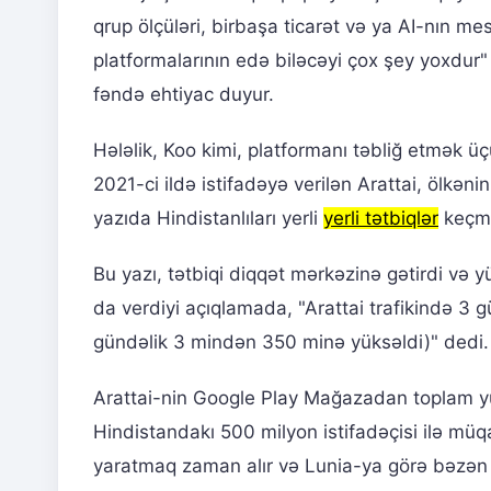
qrup ölçüləri, birbaşa ticarət və ya AI-nın 
platformalarının edə biləcəyi çox şey yoxdur" 
fəndə ehtiyac duyur.
Hələlik, Koo kimi, platformanı təbliğ etmək ü
2021-ci ildə istifadəyə verilən Arattai, ölkə
yazıda Hindistanlıları yerli
yerli tətbiqlər
keçmə
Bu yazı, tətbiqi diqqət mərkəzinə gətirdi və
da verdiyi açıqlamada, "Arattai trafikində 3 g
gündəlik 3 mindən 350 minə yüksəldi)" dedi.
Arattai-nin Google Play Mağazadan toplam y
Hindistandakı 500 milyon istifadəçisi ilə müq
yaratmaq zaman alır və Lunia-ya görə bəzən d