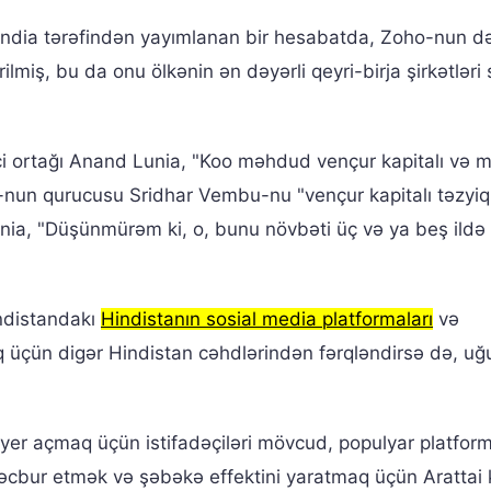
 India tərəfindən yayımlanan bir hesabatda, Zoho-nun d
lmiş, bu da onu ölkənin ən dəyərli qeyri-birja şirkətləri 
isçi ortağı Anand Lunia, "Koo məhdud vençur kapitalı və
-nun qurucusu Sridhar Vembu-nu "vençur kapitalı təzyiq
unia, "Düşünmürəm ki, o, bunu növbəti üç və ya beş ildə
indistandakı
Hindistanın sosial media platformaları
və
q üçün digər Hindistan cəhdlərindən fərqləndirsə də, uğ
ün yer açmaq üçün istifadəçiləri mövcud, populyar platfo
 məcbur etmək və şəbəkə effektini yaratmaq üçün Arattai 