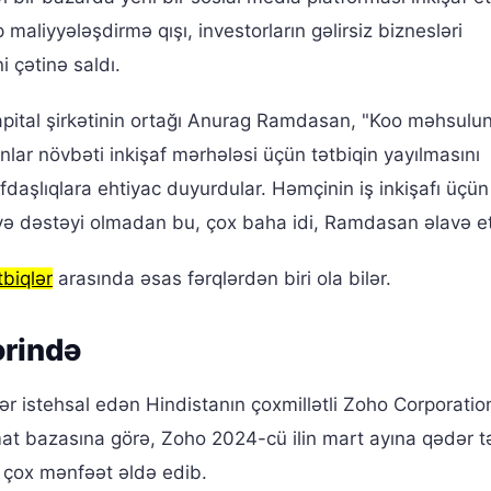
 maliyyələşdirmə qışı, investorların gəlirsiz biznesləri
 çətinə saldı.
pital şirkətinin ortağı Anurag Ramdasan, "Koo məhsulu
nlar növbəti inkişaf mərhələsi üçün tətbiqin yayılmasını
aşlıqlara ehtiyac duyurdular. Həmçinin iş inkişafı üçün
liyyə dəstəyi olmadan bu, çox baha idi, Ramdasan əlavə et
tbiqlər
arasında əsas fərqlərdən biri ola bilər.
rində
lər istehsal edən Hindistanın çoxmillətli Zoho Corporation
mat bazasına görə, Zoho 2024-cü ilin mart ayına qədər 
n çox mənfəət əldə edib.