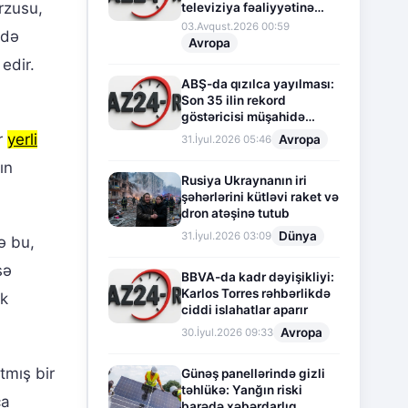
rzusu,
televiziya fəaliyyətinə
fasilə verir
03.Avqust.2026 00:59
ndə
Avropa
edir.
ABŞ-da qızılca yayılması:
Son 35 ilin rekord
göstəricisi müşahidə
olunur
ar
yerli
Avropa
31.İyul.2026 05:46
ın
Rusiya Ukraynanın iri
şəhərlərini kütləvi raket və
dron atəşinə tutub
Dünya
31.İyul.2026 03:09
ə bu,
sə
BBVA-da kadr dəyişikliyi:
Karlos Torres rəhbərlikdə
ək
ciddi islahatlar aparır
Avropa
30.İyul.2026 09:33
tmış bir
Günəş panellərində gizli
təhlükə: Yanğın riski
ca
barədə xəbərdarlıq