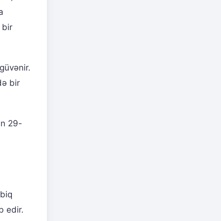
a
 bir
güvənir.
də bir
ın 29-
tbiq
 edir.