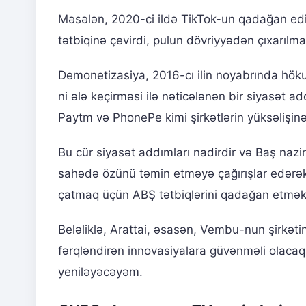
Məsələn, 2020-ci ildə TikTok-un qadağan ed
tətbiqinə çevirdi, pulun dövriyyədən çıxarılma
Demonetizasiya, 2016-cı ilin noyabrında hök
ni ələ keçirməsi ilə nəticələnən bir siyasət a
Paytm və PhonePe kimi şirkətlərin yüksəlişin
Bu cür siyasət addımları nadirdir və Baş naz
sahədə özünü təmin etməyə çağırışlar edərə
çatmaq üçün ABŞ tətbiqlərini qadağan etmək
Beləliklə, Arattai, əsasən, Vembu-nun şirkəti
fərqləndirən innovasiyalara güvənməli olacaq.
yeniləyəcəyəm.