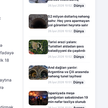
Dünya
26.İyul.2026 10:52
52 milyon dollarlıq nəhəng
c
səhv: Heç yerə aparmayan
yol görənləri heyrətə salır
Dünya
26.İyul.2026 10:52
Tarixi ərazi yalanı:
də
Turistləri aldadan şəxs
bələdiyyəni də çaşdırdı
tifadəyə
Dünya
26.İyul.2026 10:52
lk 18
And dağları yarılır:
Argentina və Çili arasında
nəhəng tunel layihəsi
aytına
Dünya
26.İyul.2026 10:51
rə
İspaniyada meşə
yanğınları səbəbindən 19
min nəfər təxliyə olunub
etdirmək
Avropa
26.İyul.2026 10:51