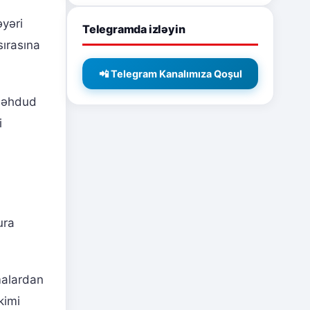
əyəri
Telegramda izləyin
sırasına
📲 Telegram Kanalımıza Qoşul
 məhdud
i
ura
rmalardan
kimi