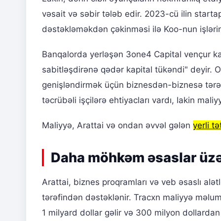
vəsait və səbir tələb edir. 2023-cü ilin startap
dəstəkləməkdən çəkinməsi ilə Koo-nun işlərini
Banqalorda yerləşən 3one4 Capital vençur ka
sabitləşdirənə qədər kapital tükəndi" deyir. O
genişləndirmək üçün biznesdən-biznesə tərəfd
təcrübəli işçilərə ehtiyacları vardı, lakin ma
Maliyyə, Arattai və ondan əvvəl gələn
yerli tə
Daha möhkəm əsaslar üzə
Arattai, biznes proqramları və veb əsaslı alət
tərəfindən dəstəklənir. Tracxn maliyyə məlu
1 milyard dollar gəlir və 300 milyon dollarda