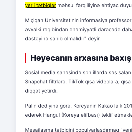
yerli tətbiqlər
məhsul fərqliliyinə ehtiyac duyu
Miçiqan Universitetinin informasiya professor
əvvəlki rəqibindən əhəmiyyətli dərəcədə daha y
dəstəyinə sahib olmalıdır" deyir.
Həyəcanın arxasına baxış
Sosial media sahəsində son illərdə səs salan 
Snapchat filtrlərə, TikTok qısa videolara, qı
diqqət yetirdi.
Palın dediyinə görə, Koreyanın KakaoTalk 2010
edərək Hangul (Koreya əlifbası) təklif etməkl
Mesajlaşma tətbiqini populyarlaşdırmaq "yeni