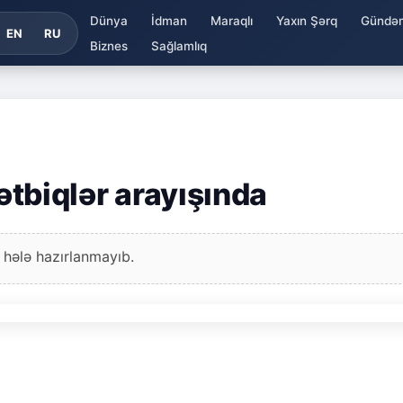
Dünya
İdman
Maraqlı
Yaxın Şərq
Gündə
EN
RU
Biznes
Sağlamlıq
tətbiqlər arayışında
 hələ hazırlanmayıb.