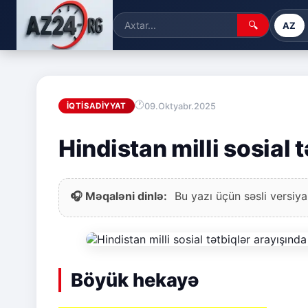
🔍
AZ
09.Oktyabr.2025
İQTISADIYYAT
Hindistan milli sosial 
🎧 Məqaləni dinlə:
Bu yazı üçün səsli versiya
Böyük hekayə