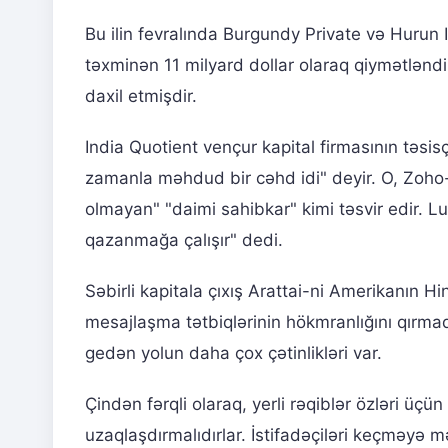
Bu ilin fevralında Burgundy Private və Hurun
təxminən 11 milyard dollar olaraq qiymətləndiri
daxil etmişdir.
India Quotient vençur kapital firmasının təs
zamanla məhdud bir cəhd idi" deyir. O, Zoho
olmayan" "daimi sahibkar" kimi təsvir edir. L
qazanmağa çalışır" dedi.
Səbirli kapitala çıxış Arattai-ni Amerikanın H
mesajlaşma tətbiqlərinin hökmranlığını qırma
gedən yolun daha çox çətinlikləri var.
Çindən fərqli olaraq, yerli rəqiblər özləri üç
uzaqlaşdırmalıdırlar. İstifadəçiləri keçməyə