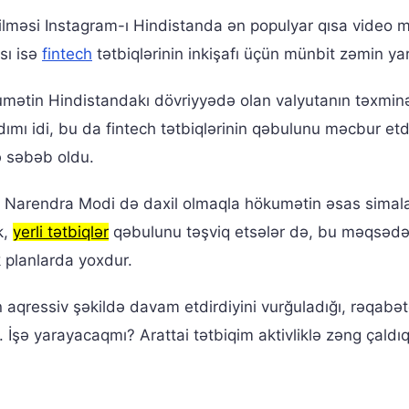
ilməsi Instagram-ı Hindistanda ən populyar qısa video
sı isə
fintech
tətbiqlərinin inkişafı üçün münbit zəmin yar
umətin Hindistandakı dövriyyədə olan valyutanın təxmi
ddımı idi, bu da fintech tətbiqlərinin qəbulunu məcbur etd
ə səbəb oldu.
ir Narendra Modi də daxil olmaqla hökumətin əsas simala
k,
yerli tətbiqlər
qəbulunu təşviq etsələr də, bu məqsəd
 planlarda yoxdur.
n aqressiv şəkildə davam etdirdiyini vurğuladığı, rəqabə
 İşə yarayacaqmı? Arattai tətbiqim aktivliklə zəng çaldı