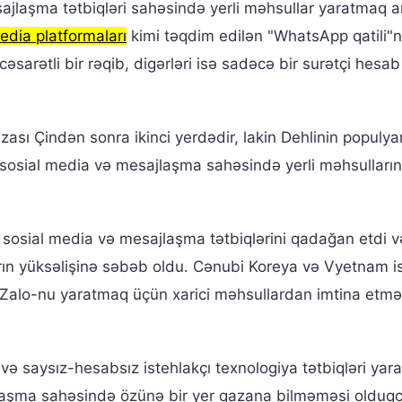
jlaşma tətbiqləri sahəsində yerli məhsullar yaratmaq a
edia platformaları
kimi təqdim edilən "WhatsApp qatili"
sarətli bir rəqib, digərləri isə sadəcə bir surətçi hesab 
zası Çindən sonra ikinci yerdədir, lakin Dehlinin populy
osial media və mesajlaşma sahəsində yerli məhsulların
a sosial media və mesajlaşma tətbiqlərini qadağan etdi v
rın yüksəlişinə səbəb oldu. Cənubi Koreya və Vyetnam i
 Zalo-nu yaratmaq üçün xarici məhsullardan imtina etm
 və saysız-hesabsız istehlakçı texnologiya tətbiqləri yara
jlaşma sahəsində özünə bir yer qazana bilməməsi olduq