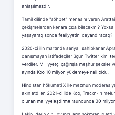
anlaşılmazdır.
Tamil dilində "söhbət" mənasını verən Arattai,
çəkişmələrdən kənara çıxa biləcəkmi? Yoxsa
yaşayaraq sonda fəaliyyətini dayandıracaq?
2020-ci ilin martında seriyalı sahibkarlar A
danışmayan istifadəçilər üçün Twitter kimi t
verdilər. Milliyyətçi çağırışla məşhur şəxslər 
ayında Koo 10 milyon yükləməyə nail oldu.
Hindistan hökuməti X ilə məzmun moderasiyası
axın etdilər. 2021-ci ildə Koo, Tracxn-in mə
olunan maliyyələşdirmə raundunda 30 milyon dol
Lakin, dərin cibli oyunçuların hökmranlıq etdi