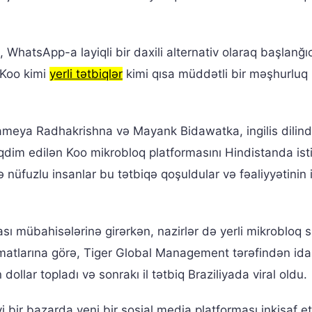
 WhatsApp-a layiqli bir daxili alternativ olaraq başlanğı
 Koo kimi
yerli tətbiqlər
kimi qısa müddətli bir məşhurluq
prameya Radhakrishna və Mayank Bidawatka, ingilis dilin
əqdim edilən Koo mikrobloq platformasını Hindistanda is
və nüfuzlu insanlar bu tətbiqə qoşuldular və fəaliyyətinin i
 mübahisələrinə girərkən, nazirlər də yerli mikrobloq s
lumatlarına görə, Tiger Global Management tərəfindən ida
lar topladı və sonrakı il tətbiq Braziliyada viral oldu.
yi bir bazarda yeni bir sosial media platforması inkişaf 