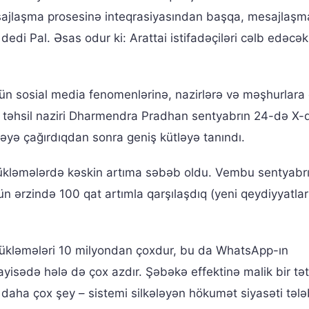
mesajlaşma prosesinə inteqrasiyasından başqa, mesajlaşm
dedi Pal. Əsas odur ki: Arattai istifadəçiləri cəlb edəcək
çün sosial media fenomenlərinə, nazirlərə və məşhurlara 
nin təhsil naziri Dharmendra Pradhan sentyabrın 24-də X-
yə çağırdıqdan sonra geniş kütləyə tanındı.
 yükləmələrdə kəskin artıma səbəb oldu. Vembu sentyabr
ün ərzində 100 qat artımla qarşılaşdıq (yeni qeydiyyatlar
ükləmələri 10 milyondan çoxdur, bu da WhatsApp-ın
ayisədə hələ də çox azdır. Şəbəkə effektinə malik bir tə
aha çox şey – sistemi silkələyən hökumət siyasəti tələb