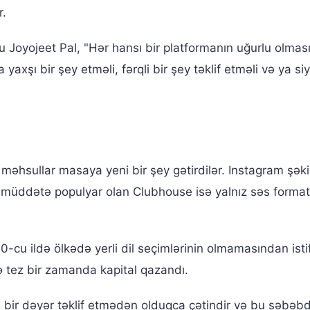
r.
u Joyojeet Pal, "Hər hansı bir platformanın uğurlu olmas
axşı bir şey etməli, fərqli bir şey təklif etməli və ya si
məhsullar masaya yeni bir şey gətirdilər. Instagram şəkil
sa müddətə populyar olan Clubhouse isə yalnız səs format
-cu ildə ölkədə yerli dil seçimlərinin olmamasından ist
ə tez bir zamanda kapital qazandı.
 bir dəyər təklif etmədən olduqca çətindir və bu səbəb