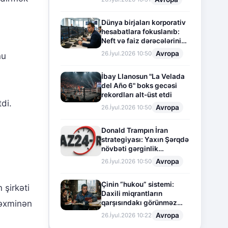
Dünya birjaları korporativ
hesabatlara fokuslanıb:
Neft və faiz dərəcələrinin
təsiri altında cari vəziyyət
Avropa
26.İyul.2026 10:50
nu
İbay Llanosun "La Velada
del Año 6" boks gecəsi
rekordları alt-üst etdi
di.
Avropa
26.İyul.2026 10:50
Donald Trampın İran
strategiyası: Yaxın Şərqdə
növbəti gərginlik
mərhələsi
Avropa
26.İyul.2026 10:50
Çinin “hukou” sistemi:
 şirkəti
Daxili miqrantların
qarşısındakı görünməz
təxminən
sədd
Avropa
26.İyul.2026 10:22