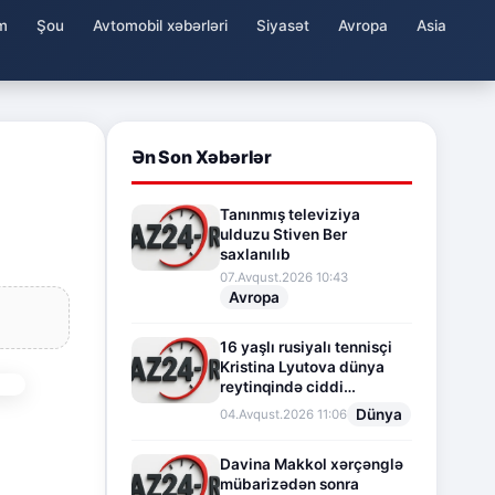
m
Şou
Avtomobil xəbərləri
Siyasət
Avropa
Asia
Ən Son Xəbərlər
Tanınmış televiziya
ulduzu Stiven Ber
saxlanılıb
07.Avqust.2026 10:43
Avropa
16 yaşlı rusiyalı tennisçi
Kristina Lyutova dünya
reytinqində ciddi
irəliləyişə imza atdı
Dünya
04.Avqust.2026 11:06
Davina Makkol xərçənglə
mübarizədən sonra