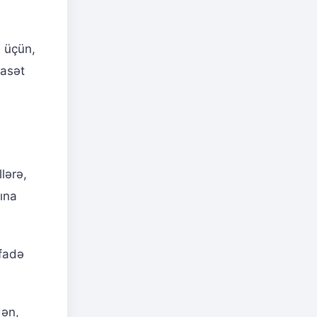
ı üçün,
yasət
lərə,
ına
ifadə
dən,