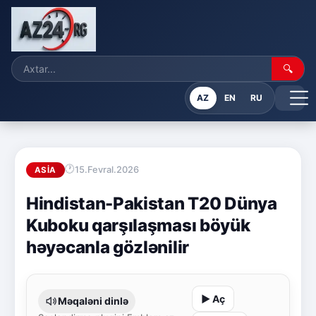
🔍
AZ
EN
RU
15.Fevral.2026
ASIA
Hindistan-Pakistan T20 Dünya
Kuboku qarşılaşması böyük
həyəcanla gözlənilir
▶ Aç
Məqaləni dinlə