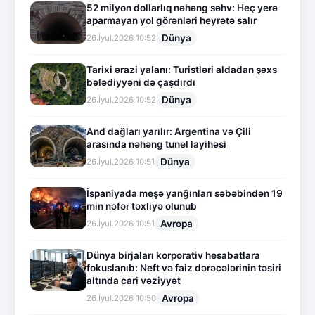
52 milyon dollarlıq nəhəng səhv: Heç yerə
aparmayan yol görənləri heyrətə salır
Dünya
26.İyul.2026 10:52
Tarixi ərazi yalanı: Turistləri aldadan şəxs
bələdiyyəni də çaşdırdı
Dünya
26.İyul.2026 10:52
And dağları yarılır: Argentina və Çili
arasında nəhəng tunel layihəsi
Dünya
26.İyul.2026 10:51
İspaniyada meşə yanğınları səbəbindən 19
min nəfər təxliyə olunub
Avropa
26.İyul.2026 10:51
Dünya birjaları korporativ hesabatlara
fokuslanıb: Neft və faiz dərəcələrinin təsiri
altında cari vəziyyət
Avropa
26.İyul.2026 10:50