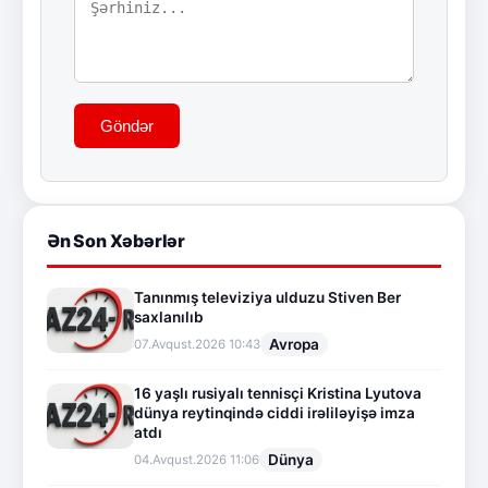
Göndər
Ən Son Xəbərlər
Tanınmış televiziya ulduzu Stiven Ber
saxlanılıb
Avropa
07.Avqust.2026 10:43
16 yaşlı rusiyalı tennisçi Kristina Lyutova
dünya reytinqində ciddi irəliləyişə imza
atdı
Dünya
04.Avqust.2026 11:06