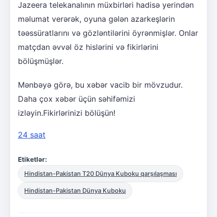
Jazeera telekanalının müxbirləri hadisə yerindən
məlumat verərək, oyuna gələn azarkeşlərin
təəssüratlarını və gözləntilərini öyrənmişlər. Onlar
matçdan əvvəl öz hislərini və fikirlərini
bölüşmüşlər.
Mənbəyə görə, bu xəbər vacib bir mövzudur.
Daha çox xəbər üçün səhifəmizi
izləyin.Fikirlərinizi bölüşün!
24 saat
Etiketlər:
Hindistan-Pakistan T20 Dünya Kuboku qarşılaşması
Hindistan-Pakistan Dünya Kuboku