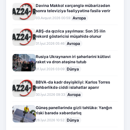
Davina Makkol xərçənglə mübarizədən
sonra televiziya fəaliyyətinə fasilə verir
Avropa
03.Avqust.2026 00:59
ABŞ-da qızılca yayılması: Son 35 ilin
rekord göstəricisi müşahidə olunur
Avropa
31.İyul.2026 05:46
Rusiya Ukraynanın iri şəhərlərini kütləvi
raket və dron atəşinə tutub
Dünya
31.İyul.2026 03:09
BBVA-da kadr dəyişikliyi: Karlos Torres
rəhbərlikdə ciddi islahatlar aparır
Avropa
30.İyul.2026 09:33
Günəş panellərində gizli təhlükə: Yanğın
riski barədə xəbərdarlıq
Dünya
26.İyul.2026 10:52