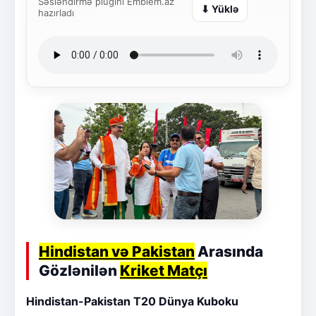
Səsləndirmə plugini Emblem.az
⬇ Yüklə
hazırladı
Hindistan və Pakistan
Arasında
Gözlənilən
Kriket Matçı
Hindistan-Pakistan T20 Dünya Kuboku