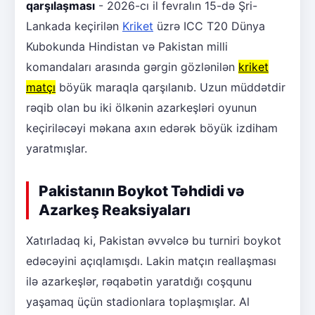
qarşılaşması
- 2026-cı il fevralın 15-də Şri-
Lankada keçirilən
Kriket
üzrə ICC T20 Dünya
Kubokunda Hindistan və Pakistan milli
komandaları arasında gərgin gözlənilən
kriket
matçı
böyük maraqla qarşılanıb. Uzun müddətdir
rəqib olan bu iki ölkənin azarkeşləri oyunun
keçiriləcəyi məkana axın edərək böyük izdiham
yaratmışlar.
Pakistanın Boykot Təhdidi və
Azarkeş Reaksiyaları
Xatırladaq ki, Pakistan əvvəlcə bu turniri boykot
edəcəyini açıqlamışdı. Lakin matçın reallaşması
ilə azarkeşlər, rəqabətin yaratdığı coşqunu
yaşamaq üçün stadionlara toplaşmışlar. Al