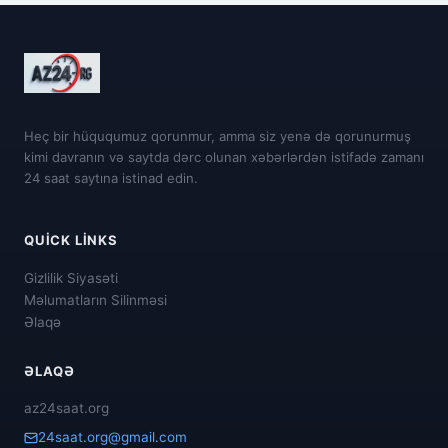
Heç bir hüququmuz qorunmur, amma siz yenə də qorunurmuş
kimi davranın və saytda dərc olunan xəbərlərdən istifadə zamanı
24 saat saytına istinad edin.
QUICK LINKS
Gizlilik Siyasəti
Məlumatların Silinməsi
Əlaqə
ƏLAQƏ
az24saat.org
24saat.org@gmail.com