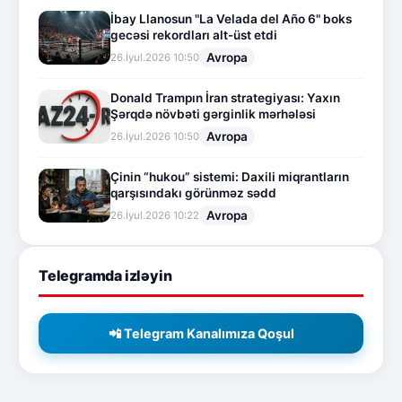
İbay Llanosun "La Velada del Año 6" boks
gecəsi rekordları alt-üst etdi
Avropa
26.İyul.2026 10:50
Donald Trampın İran strategiyası: Yaxın
Şərqdə növbəti gərginlik mərhələsi
Avropa
26.İyul.2026 10:50
Çinin “hukou” sistemi: Daxili miqrantların
qarşısındakı görünməz sədd
Avropa
26.İyul.2026 10:22
Telegramda izləyin
📲 Telegram Kanalımıza Qoşul