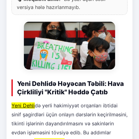
versiya hələ hazırlanmayıb.
Yeni Dehlidə Həyəcan Təbili: Hava
Çirkliliyi "Kritik" Həddə Çatıb
Yeni Dehli
də yerli hakimiyyət orqanları ibtidai
sinif şagirdləri üçün onlayn dərslərin keçirilməsini,
tikinti işlərinin dayandırılmasını və sakinlərin
evdən işləməsini tövsiyə edib. Bu addımlar