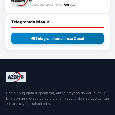
Avropa
09.Avqust.2026 16:00
Telegramda izləyin
📲 Telegram Kanalımıza Qoşul
Heç bir hüququmuz qorunmur, amma siz yenə də qorunurmuş
kimi davranın və saytda dərc olunan xəbərlərdən istifadə zamanı
24 saat saytına istinad edin.