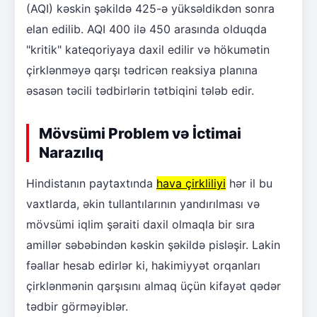
(AQI) kəskin şəkildə 425-ə yüksəldikdən sonra
elan edilib. AQI 400 ilə 450 arasında olduqda
"kritik" kateqoriyaya daxil edilir və hökumətin
çirklənməyə qarşı tədricən reaksiya planına
əsasən təcili tədbirlərin tətbiqini tələb edir.
Mövsümi Problem və İctimai
Narazılıq
Hindistanın paytaxtında
hava çirkliliyi
hər il bu
vaxtlarda, əkin tullantılarının yandırılması və
mövsümi iqlim şəraiti daxil olmaqla bir sıra
amillər səbəbindən kəskin şəkildə pisləşir. Lakin
fəallar hesab edirlər ki, hakimiyyət orqanları
çirklənmənin qarşısını almaq üçün kifayət qədər
tədbir görməyiblər.