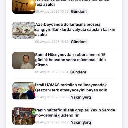
faiz azaldı
Gündəm
09.Avqust.2026 16:33
Azərbaycanda dollarlaşma prosesi
səngiyir: Banklarda valyuta satışları kəskin
azalıb
Gündəm
09.Avqust.2026 16:32
Samid Hüseynovdan xəbər alınmır: 15
günlük həbsdən sonra müəmmalı itkin
düşmə
Gündəm
09.Avqust.2026 16:31
İsrail HƏMAS tərksilah edilməyənədək
Qəzzanı tərk etməyəcəyini bəyan edib
Yaxın Şərq
09.Avqust.2026 16:30
İranın müttəfiq silahlı qrupları Yaxın Şərqdə
mövqelərini gücləndirir
Yaxın Şərq
09.Avqust.2026 16:28