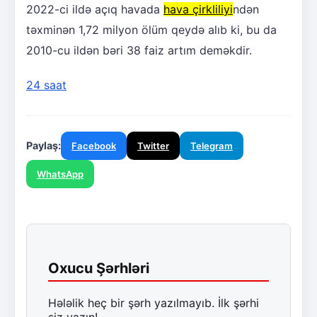
2022-ci ildə açıq havada
hava çirkliliyi
ndən
təxminən 1,72 milyon ölüm qeydə alıb ki, bu da
2010-cu ildən bəri 38 faiz artım deməkdir.
24 saat
Paylaş:
Facebook
Twitter
Telegram
WhatsApp
Oxucu Şərhləri
Hələlik heç bir şərh yazılmayıb. İlk şərhi