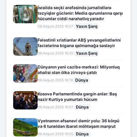
İsraildə seçki ərəfəsində jurnalistlərə
təzyiqlər güclənir: Media qurumlarına qarşı
hücumlar ciddi narahatlıq yaradır
Yaxın Şərq
09.Avqust.2026 16:27
Fələstinli xristianlar ABŞ yevangelistlərini
faciələrinə biganə qalmamağa səsləyir
Yaxın Şərq
09.Avqust.2026 16:20
Dünyanın yeni cazibə mərkəzi: Milyonluq
əhalisi olan ölkə zirvəyə çatdı
Dünya
09.Avqust.2026 16:19
Kosova Parlamentində gərgin anlar: Baş
nazir Kurtiyə yumurtalı hücum
Dünya
09.Avqust.2026 16:07
Vyetnamın əfsanəvi dəmir yolu: 36 körpü
və 6 tuneldən ibarət möhtəşəm marşrut
Dünya
09.Avqust.2026 16:05