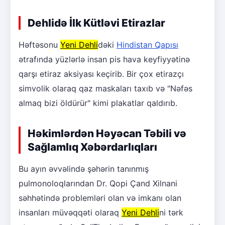
Dehlidə İlk Kütləvi Etirazlar
Həftəsonu
Yeni Dehli
dəki
Hindistan Qapısı
ətrafında yüzlərlə insan pis hava keyfiyyətinə
qarşı etiraz aksiyası keçirib. Bir çox etirazçı
simvolik olaraq qaz maskaları taxıb və "Nəfəs
almaq bizi öldürür" kimi plakatlar qaldırıb.
Həkimlərdən Həyəcan Təbili və
Sağlamlıq Xəbərdarlıqları
Bu ayın əvvəlində şəhərin tanınmış
pulmonoloqlarından Dr. Qopi Çand Xilnani
səhhətində problemləri olan və imkanı olan
insanları müvəqqəti olaraq
Yeni Dehli
ni tərk