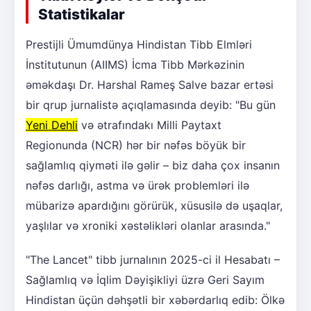
Statistikalar
Prestijli Ümumdünya Hindistan Tibb Elmləri
İnstitutunun (AIIMS) İcma Tibb Mərkəzinin
əməkdaşı Dr. Harshal Rameş Salve bazar ertəsi
bir qrup jurnalistə açıqlamasında deyib: "Bu gün
Yeni Dehli
və ətrafındakı Milli Paytaxt
Regionunda (NCR) hər bir nəfəs böyük bir
sağlamlıq qiyməti ilə gəlir – biz daha çox insanın
nəfəs darlığı, astma və ürək problemləri ilə
mübarizə apardığını görürük, xüsusilə də uşaqlar,
yaşlılar və xroniki xəstəlikləri olanlar arasında."
"The Lancet" tibb jurnalının 2025-ci il Hesabatı –
Sağlamlıq və İqlim Dəyişikliyi üzrə Geri Sayım
Hindistan üçün dəhşətli bir xəbərdarlıq edib: Ölkə