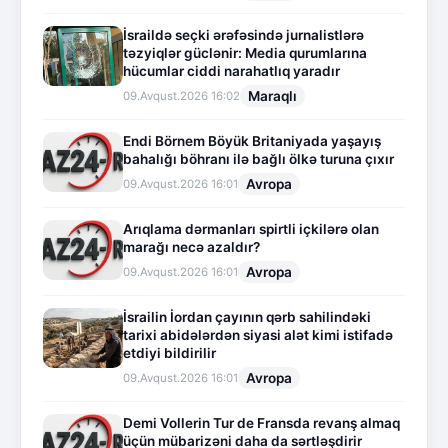
İsraildə seçki ərəfəsində jurnalistlərə
təzyiqlər güclənir: Media qurumlarına
hücumlar ciddi narahatlıq yaradır
Maraqlı
09.Avqust.2026 16:02
Endi Börnem Böyük Britaniyada yaşayış
bahalığı böhranı ilə bağlı ölkə turuna çıxır
Avropa
09.Avqust.2026 16:01
Arıqlama dərmanları spirtli içkilərə olan
marağı necə azaldır?
Avropa
09.Avqust.2026 16:01
İsrailin İordan çayının qərb sahilindəki
tarixi abidələrdən siyasi alət kimi istifadə
etdiyi bildirilir
Avropa
09.Avqust.2026 16:01
Demi Vollerin Tur de Fransda revanş almaq
üçün mübarizəni daha da sərtləşdirir