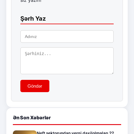
siz yazın!
Şərh Yaz
Göndər
Ən Son Xəbərlər
Neft sektorundan vergi daxilolmaları 22