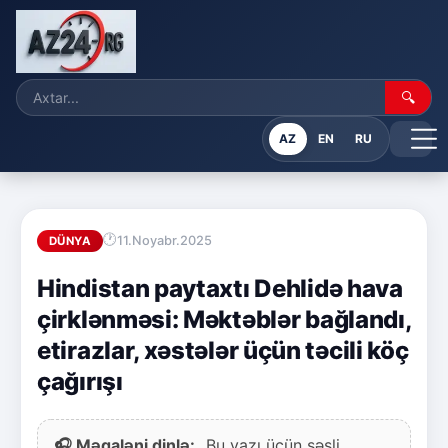
🔍
AZ
EN
RU
11.Noyabr.2025
DÜNYA
Hindistan paytaxtı Dehlidə hava
çirklənməsi: Məktəblər bağlandı,
etirazlar, xəstələr üçün təcili köç
çağırışı
🎧 Məqaləni dinlə:
Bu yazı üçün səsli