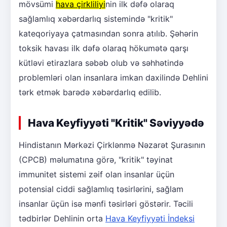
mövsümi
hava çirkliliyi
nin ilk dəfə olaraq
sağlamlıq xəbərdarlıq sistemində "kritik"
kateqoriyaya çatmasından sonra atılıb. Şəhərin
toksik havası ilk dəfə olaraq hökumətə qarşı
kütləvi etirazlara səbəb olub və səhhətində
problemləri olan insanlara imkan daxilində Dehlini
tərk etmək barədə xəbərdarlıq edilib.
Hava Keyfiyyəti "Kritik" Səviyyədə
Hindistanın Mərkəzi Çirklənmə Nəzarət Şurasının
(CPCB) məlumatına görə, "kritik" təyinat
immunitet sistemi zəif olan insanlar üçün
potensial ciddi sağlamlıq təsirlərini, sağlam
insanlar üçün isə mənfi təsirləri göstərir. Təcili
tədbirlər Dehlinin orta
Hava Keyfiyyəti İndeksi