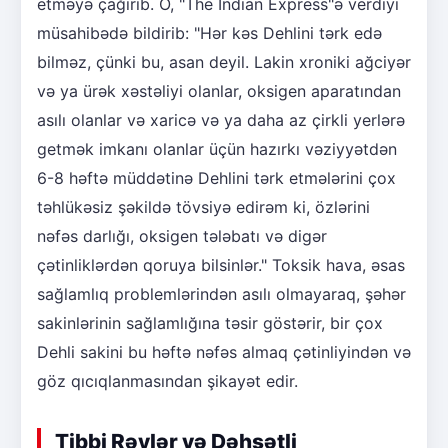
etməyə çağırıb. O, "The Indian Express"ə verdiyi
müsahibədə bildirib: "Hər kəs Dehlini tərk edə
bilməz, çünki bu, asan deyil. Lakin xroniki ağciyər
və ya ürək xəstəliyi olanlar, oksigen aparatından
asılı olanlar və xaricə və ya daha az çirkli yerlərə
getmək imkanı olanlar üçün hazırkı vəziyyətdən
6-8 həftə müddətinə Dehlini tərk etmələrini çox
təhlükəsiz şəkildə tövsiyə edirəm ki, özlərini
nəfəs darlığı, oksigen tələbatı və digər
çətinliklərdən qoruya bilsinlər." Toksik hava, əsas
sağlamlıq problemlərindən asılı olmayaraq, şəhər
sakinlərinin sağlamlığına təsir göstərir, bir çox
Dehli sakini bu həftə nəfəs almaq çətinliyindən və
göz qıcıqlanmasından şikayət edir.
Tibbi Rəylər və Dəhşətli