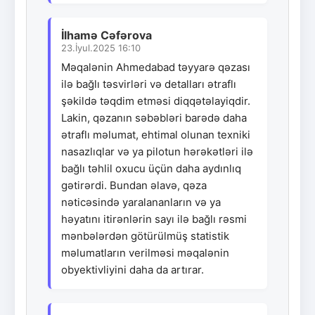
İlhamə Cəfərova
23.İyul.2025 16:10
Məqalənin Ahmedabad təyyarə qəzası
ilə bağlı təsvirləri və detalları ətraflı
şəkildə təqdim etməsi diqqətəlayiqdir.
Lakin, qəzanın səbəbləri barədə daha
ətraflı məlumat, ehtimal olunan texniki
nasazlıqlar və ya pilotun hərəkətləri ilə
bağlı təhlil oxucu üçün daha aydınlıq
gətirərdi. Bundan əlavə, qəza
nəticəsində yaralananların və ya
həyatını itirənlərin sayı ilə bağlı rəsmi
mənbələrdən götürülmüş statistik
məlumatların verilməsi məqalənin
obyektivliyini daha da artırar.