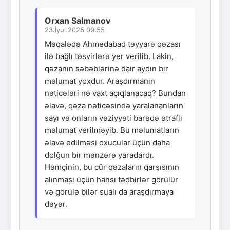
Orxan Salmanov
23.İyul.2025 09:55
Məqalədə Ahmedabad təyyarə qəzası
ilə bağlı təsvirlərə yer verilib. Lakin,
qəzanın səbəblərinə dair aydın bir
məlumat yoxdur. Araşdırmanın
nəticələri nə vaxt açıqlanacaq? Bundan
əlavə, qəza nəticəsində yaralananların
sayı və onların vəziyyəti barədə ətraflı
məlumat verilməyib. Bu məlumatların
əlavə edilməsi oxucular üçün daha
dolğun bir mənzərə yaradardı.
Həmçinin, bu cür qəzaların qarşısının
alınması üçün hansı tədbirlər görülür
və görülə bilər sualı da araşdırmaya
dəyər.