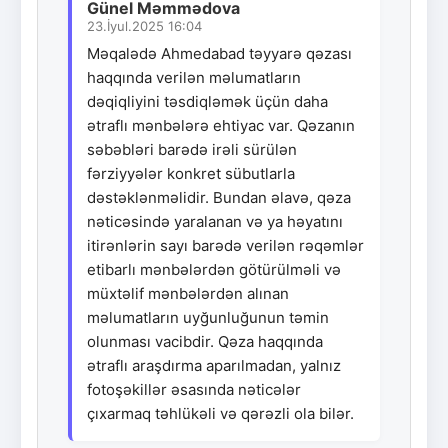
Günel Məmmədova
23.İyul.2025 16:04
Məqalədə Ahmedabad təyyarə qəzası
haqqında verilən məlumatların
dəqiqliyini təsdiqləmək üçün daha
ətraflı mənbələrə ehtiyac var. Qəzanın
səbəbləri barədə irəli sürülən
fərziyyələr konkret sübutlarla
dəstəklənməlidir. Bundan əlavə, qəza
nəticəsində yaralanan və ya həyatını
itirənlərin sayı barədə verilən rəqəmlər
etibarlı mənbələrdən götürülməli və
müxtəlif mənbələrdən alınan
məlumatların uyğunluğunun təmin
olunması vacibdir. Qəza haqqında
ətraflı araşdırma aparılmadan, yalnız
fotoşəkillər əsasında nəticələr
çıxarmaq təhlükəli və qərəzli ola bilər.