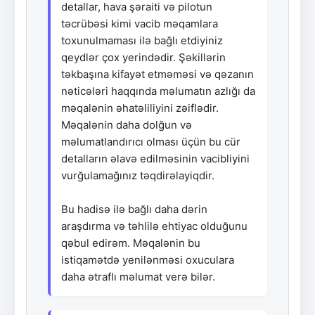
detallar, hava şəraiti və pilotun
təcrübəsi kimi vacib məqamlara
toxunulmaması ilə bağlı etdiyiniz
qeydlər çox yerindədir. Şəkillərin
təkbaşına kifayət etməməsi və qəzanın
nəticələri haqqında məlumatın azlığı da
məqalənin əhatəliliyini zəiflədir.
Məqalənin daha dolğun və
məlumatlandırıcı olması üçün bu cür
detalların əlavə edilməsinin vacibliyini
vurğulamağınız təqdirəlayiqdir.
Bu hadisə ilə bağlı daha dərin
araşdırma və təhlilə ehtiyac olduğunu
qəbul edirəm. Məqalənin bu
istiqamətdə yenilənməsi oxuculara
daha ətraflı məlumat verə bilər.