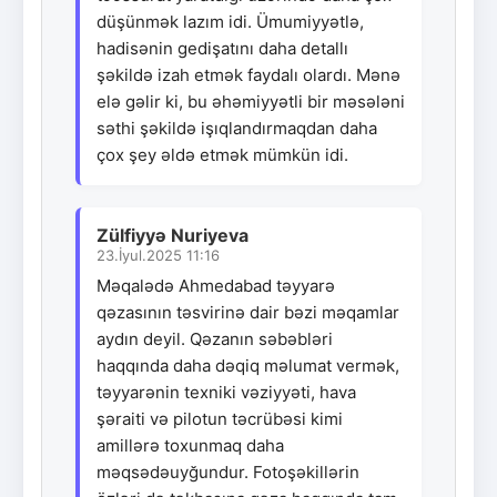
düşünmək lazım idi. Ümumiyyətlə,
hadisənin gedişatını daha detallı
şəkildə izah etmək faydalı olardı. Mənə
elə gəlir ki, bu əhəmiyyətli bir məsələni
səthi şəkildə işıqlandırmaqdan daha
çox şey əldə etmək mümkün idi.
Zülfiyyə Nuriyeva
23.İyul.2025 11:16
Məqalədə Ahmedabad təyyarə
qəzasının təsvirinə dair bəzi məqamlar
aydın deyil. Qəzanın səbəbləri
haqqında daha dəqiq məlumat vermək,
təyyarənin texniki vəziyyəti, hava
şəraiti və pilotun təcrübəsi kimi
amillərə toxunmaq daha
məqsədəuyğundur. Fotoşəkillərin