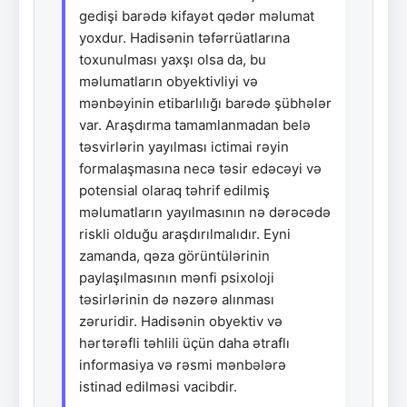
gedişi barədə kifayət qədər məlumat
yoxdur. Hadisənin təfərrüatlarına
toxunulması yaxşı olsa da, bu
məlumatların obyektivliyi və
mənbəyinin etibarlılığı barədə şübhələr
var. Araşdırma tamamlanmadan belə
təsvirlərin yayılması ictimai rəyin
formalaşmasına necə təsir edəcəyi və
potensial olaraq təhrif edilmiş
məlumatların yayılmasının nə dərəcədə
riskli olduğu araşdırılmalıdır. Eyni
zamanda, qəza görüntülərinin
paylaşılmasının mənfi psixoloji
təsirlərinin də nəzərə alınması
zəruridir. Hadisənin obyektiv və
hərtərəfli təhlili üçün daha ətraflı
informasiya və rəsmi mənbələrə
istinad edilməsi vacibdir.