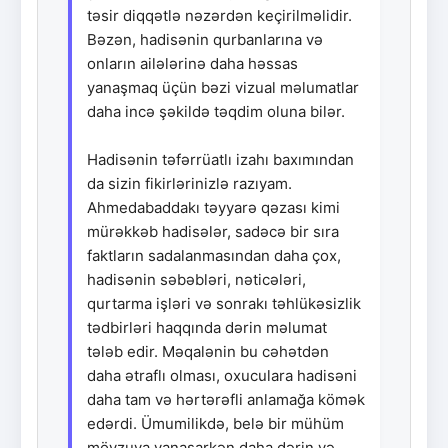
təsir diqqətlə nəzərdən keçirilməlidir.
Bəzən, hadisənin qurbanlarına və
onların ailələrinə daha həssas
yanaşmaq üçün bəzi vizual məlumatlar
daha incə şəkildə təqdim oluna bilər.
Hadisənin təfərrüatlı izahı baxımından
da sizin fikirlərinizlə razıyam.
Ahmedabaddakı təyyarə qəzası kimi
mürəkkəb hadisələr, sadəcə bir sıra
faktların sadalanmasından daha çox,
hadisənin səbəbləri, nəticələri,
qurtarma işləri və sonrakı təhlükəsizlik
tədbirləri haqqında dərin məlumat
tələb edir. Məqalənin bu cəhətdən
daha ətraflı olması, oxuculara hadisəni
daha tam və hərtərəfli anlamağa kömək
edərdi. Ümumilikdə, belə bir mühüm
mövzuya yanaşarkən daha dərin və