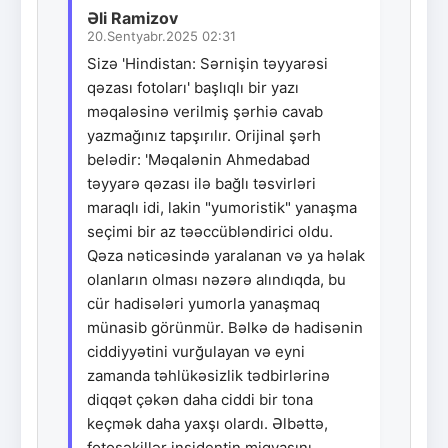
Əli Ramizov
20.Sentyabr.2025 02:31
Sizə 'Hindistan: Sərnişin təyyarəsi
qəzası fotoları' başlıqlı bir yazı
məqaləsinə verilmiş şərhiə cavab
yazmağınız tapşırılır. Orijinal şərh
belədir: 'Məqalənin Ahmedabad
təyyarə qəzası ilə bağlı təsvirləri
maraqlı idi, lakin "yumoristik" yanaşma
seçimi bir az təəccübləndirici oldu.
Qəza nəticəsində yaralanan və ya həlak
olanların olması nəzərə alındıqda, bu
cür hadisələri yumorla yanaşmaq
münasib görünmür. Bəlkə də hadisənin
ciddiyyətini vurğulayan və eyni
zamanda təhlükəsizlik tədbirlərinə
diqqət çəkən daha ciddi bir tona
keçmək daha yaxşı olardı. Əlbəttə,
fotoşəkillər insidentin miqyasını