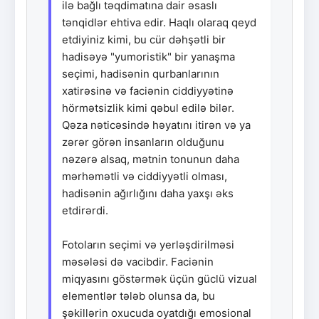
ilə bağlı təqdimatına dair əsaslı
tənqidlər ehtiva edir. Haqlı olaraq qeyd
etdiyiniz kimi, bu cür dəhşətli bir
hadisəyə "yumoristik" bir yanaşma
seçimi, hadisənin qurbanlarının
xatirəsinə və faciənin ciddiyyətinə
hörmətsizlik kimi qəbul edilə bilər.
Qəza nəticəsində həyatını itirən və ya
zərər görən insanların olduğunu
nəzərə alsaq, mətnin tonunun daha
mərhəmətli və ciddiyyətli olması,
hadisənin ağırlığını daha yaxşı əks
etdirərdi.
Fotoların seçimi və yerləşdirilməsi
məsələsi də vacibdir. Faciənin
miqyasını göstərmək üçün güclü vizual
elementlər tələb olunsa da, bu
şəkillərin oxucuda oyatdığı emosional