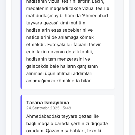
hadisənin vizual təsirini artırır. Lakin,
məqalənin məqsədi təkcə vizual təsirlə
məhdudlaşmayıb, həm də 'Ahmedabad
təyyarə qəzası' kimi mühüm
hadisələrin əsas səbəblərini və
nəticələrini də anlamağa kömək
etməkdir. Fotoşəkillər faciəni təsvir
edir, lakin qəzanın detallı təhlili,
hadisənin tam mənzərəsini və
gələcəkdə belə halların qarşısının
alınması üçün atılmalı addımları
anlamağımıza kömək edə bilər.
Təranə İsmayılova
24.Sentyabr.2025 15:48
Ahmedabaddakı təyyarə qəzası ilə
bağlı məqalə barədə şərhinizi diqqətlə
oxudum. Qəzanın səbəbləri, texniki