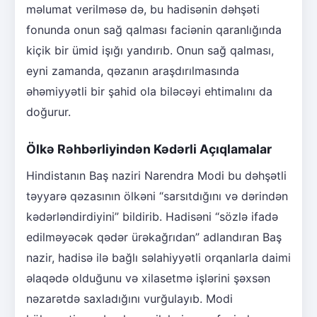
məlumat verilməsə də, bu hadisənin dəhşəti
fonunda onun sağ qalması faciənin qaranlığında
kiçik bir ümid işığı yandırıb. Onun sağ qalması,
eyni zamanda, qəzanın araşdırılmasında
əhəmiyyətli bir şahid ola biləcəyi ehtimalını da
doğurur.
Ölkə Rəhbərliyindən Kədərli Açıqlamalar
Hindistanın Baş naziri Narendra Modi bu dəhşətli
təyyarə qəzasının ölkəni “sarsıtdığını və dərindən
kədərləndirdiyini” bildirib. Hadisəni “sözlə ifadə
edilməyəcək qədər ürəkağrıdan” adlandıran Baş
nazir, hadisə ilə bağlı səlahiyyətli orqanlarla daimi
əlaqədə olduğunu və xilasetmə işlərini şəxsən
nəzarətdə saxladığını vurğulayıb. Modi