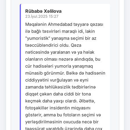
Rübabə Xəlilova
23.İyul.2025 15:27
Məqalənin Ahmedabad təyyarə qəzası
ilə bağlı təsvirləri maraqlı idi, lakin
"yumoristik" yanaşma seçimi bir az
təəccübləndirici oldu. Qəza
nəticəsində yaralanan və ya həlak
olanların olması nəzərə alındıqda, bu
cür hadisələri yumorla yanaşmaq
münasib görünmür. Bəlkə də hadisənin
ciddiyyətini vurğulayan və eyni
zamanda təhlükəsizlik tədbirlərinə
diqqət çəkən daha ciddi bir tona
keçmək daha yaxşı olardı. Əlbəttə,
fotoşəkillər insidentin miqyasını
göstərir, amma bu fotoların seçimi və
yerləşdirilməsinin oxucuda necə bir
təəssürat yaratdığı üzərində daha çox