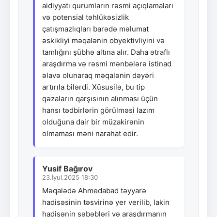
aidiyyatı qurumların rəsmi açıqlamaları
və potensial təhlükəsizlik
çatışmazlıqları barədə məlumat
əskikliyi məqalənin obyektivliyini və
tamlığını şübhə altına alır. Daha ətraflı
araşdırma və rəsmi mənbələrə istinad
əlavə olunaraq məqalənin dəyəri
artırıla bilərdi. Xüsusilə, bu tip
qəzaların qarşısının alınması üçün
hansı tədbirlərin görülməsi lazım
olduğuna dair bir müzakirənin
olmaması məni narahat edir.
Yusif Bağırov
23.İyul.2025 18:30
Məqalədə Ahmedabad təyyarə
hadisəsinin təsvirinə yer verilib, lakin
hadisənin səbəbləri və araşdırmanın