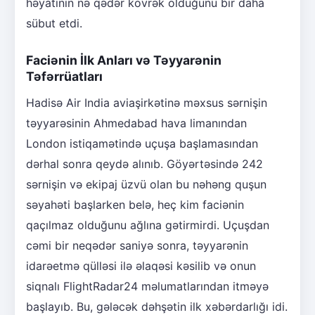
həyatının nə qədər kövrək olduğunu bir daha
sübut etdi.
Faciənin İlk Anları və Təyyarənin
Təfərrüatları
Hadisə Air India aviaşirkətinə məxsus sərnişin
təyyarəsinin Ahmedabad hava limanından
London istiqamətində uçuşa başlamasından
dərhal sonra qeydə alınıb. Göyərtəsində 242
sərnişin və ekipaj üzvü olan bu nəhəng quşun
səyahəti başlarken belə, heç kim faciənin
qaçılmaz olduğunu ağlına gətirmirdi. Uçuşdan
cəmi bir neqədər saniyə sonra, təyyarənin
idarəetmə qülləsi ilə əlaqəsi kəsilib və onun
siqnalı FlightRadar24 məlumatlarından itməyə
başlayıb. Bu, gələcək dəhşətin ilk xəbərdarlığı idi.