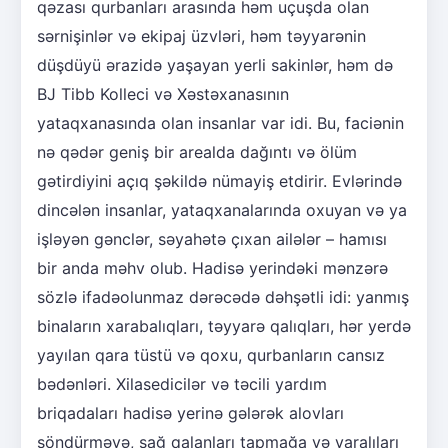
qəzası qurbanları arasında həm uçuşda olan
sərnişinlər və ekipaj üzvləri, həm təyyarənin
düşdüyü ərazidə yaşayan yerli sakinlər, həm də
BJ Tibb Kolleci və Xəstəxanasının
yataqxanasında olan insanlar var idi. Bu, faciənin
nə qədər geniş bir arealda dağıntı və ölüm
gətirdiyini açıq şəkildə nümayiş etdirir. Evlərində
dincələn insanlar, yataqxanalarında oxuyan və ya
işləyən gənclər, səyahətə çıxan ailələr – hamısı
bir anda məhv olub. Hadisə yerindəki mənzərə
sözlə ifadəolunmaz dərəcədə dəhşətli idi: yanmış
binaların xarabalıqları, təyyarə qalıqları, hər yerdə
yayılan qara tüstü və qoxu, qurbanların cansız
bədənləri. Xilasedicilər və təcili yardım
briqadaları hadisə yerinə gələrək alovları
söndürməyə, sağ qalanları tapmağa və yaralıları