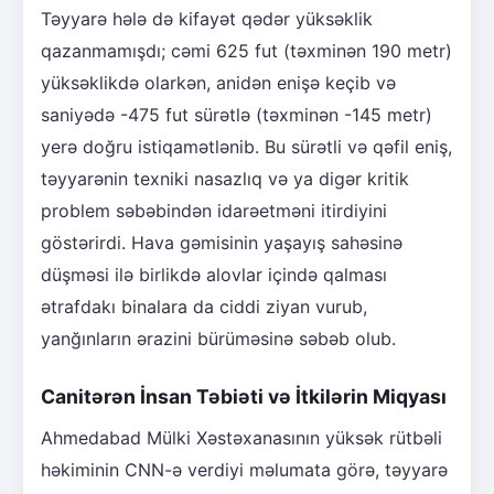
Təyyarə hələ də kifayət qədər yüksəklik
qazanmamışdı; cəmi 625 fut (təxminən 190 metr)
yüksəklikdə olarkən, anidən enişə keçib və
saniyədə -475 fut sürətlə (təxminən -145 metr)
yerə doğru istiqamətlənib. Bu sürətli və qəfil eniş,
təyyarənin texniki nasazlıq və ya digər kritik
problem səbəbindən idarəetməni itirdiyini
göstərirdi. Hava gəmisinin yaşayış sahəsinə
düşməsi ilə birlikdə alovlar içində qalması
ətrafdakı binalara da ciddi ziyan vurub,
yanğınların ərazini bürüməsinə səbəb olub.
Canitərən İnsan Təbiəti və İtkilərin Miqyası
Ahmedabad Mülki Xəstəxanasının yüksək rütbəli
həkiminin CNN-ə verdiyi məlumata görə, təyyarə