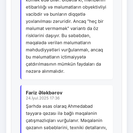
etibarlılığı və məlumatların obyektivliyi
vacibdir və bunların diqqətlə
yoxlanılması zəruridir. Ancaq "heç bir
məlumat verməmək" variantı da öz
risklərini daşıyır. Bu səbəbdən,
məqalədə verilən məlumatların
məhdudiyyətləri vurğulanmalı, ancaq
bu məlumatların ictimaiyyətə
çatdırılmasının mümkün faydaları da
nəzərə alınmalıdır.
Fariz Ələkbərov
24.İyul.2025 17:36
Şərhdə əsas olaraq Ahmedabad
təyyarə qəzası ilə bağlı məqalənin
çatışmazlıqları vurğulanır. Məqalənin
qəzanın səbəblərini, texniki detallarını,