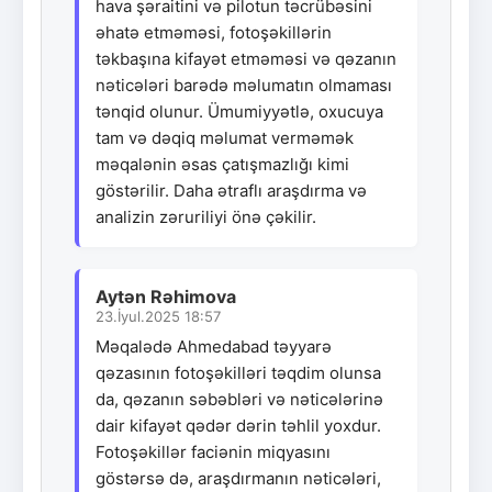
hava şəraitini və pilotun təcrübəsini
əhatə etməməsi, fotoşəkillərin
təkbaşına kifayət etməməsi və qəzanın
nəticələri barədə məlumatın olmaması
tənqid olunur. Ümumiyyətlə, oxucuya
tam və dəqiq məlumat verməmək
məqalənin əsas çatışmazlığı kimi
göstərilir. Daha ətraflı araşdırma və
analizin zəruriliyi önə çəkilir.
Aytən Rəhimova
23.İyul.2025 18:57
Məqalədə Ahmedabad təyyarə
qəzasının fotoşəkilləri təqdim olunsa
da, qəzanın səbəbləri və nəticələrinə
dair kifayət qədər dərin təhlil yoxdur.
Fotoşəkillər faciənin miqyasını
göstərsə də, araşdırmanın nəticələri,