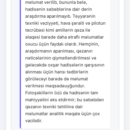
məlumat verilib, bununla belə,
hadisənin səbəblərinə dair dərin
araşdırma aparılmayıb. Təyyarənin
texniki vəziyyəti, hava şəraiti və pilotun
təcrübəsi kimi amillərin qəza ilə
əlaqəsi barədə daha ətraflı məlumatlar
oxucu üçün faydalı olardı. Həmçinin,
araşdırmanın aparılması, qəzanın
nəticələrinin qiymətləndirilməsi və
gələcəkdə oxşar hadisələrin qarşısının
alınması üçün hansı tədbirlərin
görüləcəyi barədə də məlumat
verilməsi məqsədəuyğundur.
Fotoşəkillərin özü də hadisənin tam
mahiyyətini əks etdirmir; bu səbəbdən
qəzanın texniki təhlilinə dair
məlumatlar analitik məqalə üçün çox
vacibdir.