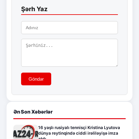
Şərh Yaz
Göndər
Ən Son Xəbərlər
16 yaşlı rusiyalı tennisçi Kristina Lyutova
dünya reytinqində ciddi irəliləyişə imza
atdı