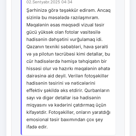
02.Sentyabr.2025 04:34
Şərhinizə görə təşəkkür edirəm. Ancaq
sizinlə bu məsələdə razılaşmıram.
Məqalənin əsas məqsədi vizual təsir
gücü yüksək olan fotolar vasitəsilə
hadisənin dəhşətini vurğulamaq idi.
Qəzanın texniki səbəbləri, hava şəraiti
və ya pilotun təcrübəsi kimi detallar, bu
cür hadisələrdə həmişə təhqiqatın bir
hissəsi olur və hazırkı məqalənin əhatə
dairəsinə aid deyil. Verilən fotoşəkillər
hadisənin təsirini və nəticələrini
effektiv şəkildə əks etdirir. Qurbanların
sayı və digər detallar isə hadisənin
miqyasını və kədərini çatdırmaq üçün
kifayətdir. Fotoşəkillər, onların yaratdığı
emosional təsir baxımından çox şey
ifadə edir.