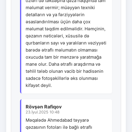
özləri də təkbaşına qəza haqqında tam
məlumat vermir; müəyyən texniki
detalların və ya fərziyyələrin
əsaslandırılması üçün daha çox
məlumat təqdim edilməlidir. Həmçinin,
qəzanın nəticələri, xüsusilə də
qurbanların sayı və yaralıların vəziyyəti
barədə ətraflı məlumatın olmaması
oxucuda tam bir mənzərə yaratmağa
mane olur. Daha ətraflı araşdırma və
təhlil tələb olunan vacib bir hadisənin
sadəcə fotoşəkillərlə əks olunması
kifayət deyil.
Rövşən Rafiqov
23.İyul.2025 10:48
Məqalədə Ahmedabad təyyarə
qəzasının fotoları ilə bağlı ətraflı