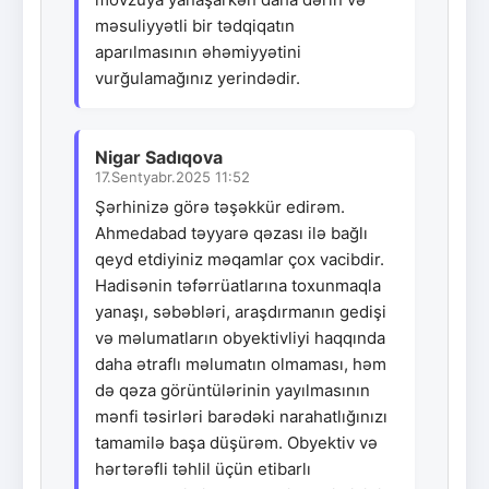
məsuliyyətli bir tədqiqatın
aparılmasının əhəmiyyətini
vurğulamağınız yerindədir.
Nigar Sadıqova
17.Sentyabr.2025 11:52
Şərhinizə görə təşəkkür edirəm.
Ahmedabad təyyarə qəzası ilə bağlı
qeyd etdiyiniz məqamlar çox vacibdir.
Hadisənin təfərrüatlarına toxunmaqla
yanaşı, səbəbləri, araşdırmanın gedişi
və məlumatların obyektivliyi haqqında
daha ətraflı məlumatın olmaması, həm
də qəza görüntülərinin yayılmasının
mənfi təsirləri barədəki narahatlığınızı
tamamilə başa düşürəm. Obyektiv və
hərtərəfli təhlil üçün etibarlı