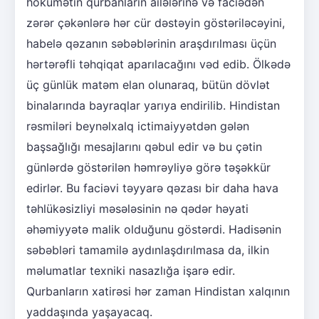
hökumətin qurbanların ailələrinə və faciədən
zərər çəkənlərə hər cür dəstəyin göstəriləcəyini,
habelə qəzanın səbəblərinin araşdırılması üçün
hərtərəfli təhqiqat aparılacağını vəd edib. Ölkədə
üç günlük matəm elan olunaraq, bütün dövlət
binalarında bayraqlar yarıya endirilib. Hindistan
rəsmiləri beynəlxalq ictimaiyyətdən gələn
başsağlığı mesajlarını qəbul edir və bu çətin
günlərdə göstərilən həmrəyliyə görə təşəkkür
edirlər. Bu faciəvi təyyarə qəzası bir daha hava
təhlükəsizliyi məsələsinin nə qədər həyati
əhəmiyyətə malik olduğunu göstərdi. Hadisənin
səbəbləri tamamilə aydınlaşdırılmasa da, ilkin
məlumatlar texniki nasazlığa işarə edir.
Qurbanların xatirəsi hər zaman Hindistan xalqının
yaddaşında yaşayacaq.