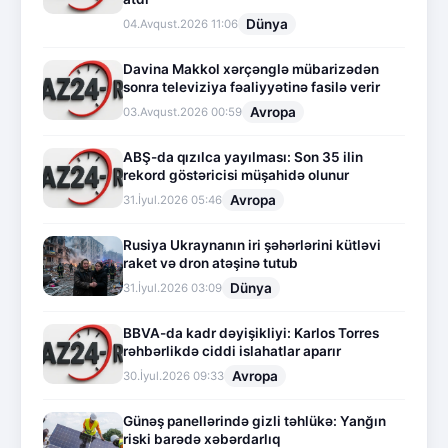
Dünya
04.Avqust.2026 11:06
Davina Makkol xərçənglə mübarizədən
sonra televiziya fəaliyyətinə fasilə verir
Avropa
03.Avqust.2026 00:59
ABŞ-da qızılca yayılması: Son 35 ilin
rekord göstəricisi müşahidə olunur
Avropa
31.İyul.2026 05:46
Rusiya Ukraynanın iri şəhərlərini kütləvi
raket və dron atəşinə tutub
Dünya
31.İyul.2026 03:09
BBVA-da kadr dəyişikliyi: Karlos Torres
rəhbərlikdə ciddi islahatlar aparır
Avropa
30.İyul.2026 09:33
Günəş panellərində gizli təhlükə: Yanğın
riski barədə xəbərdarlıq