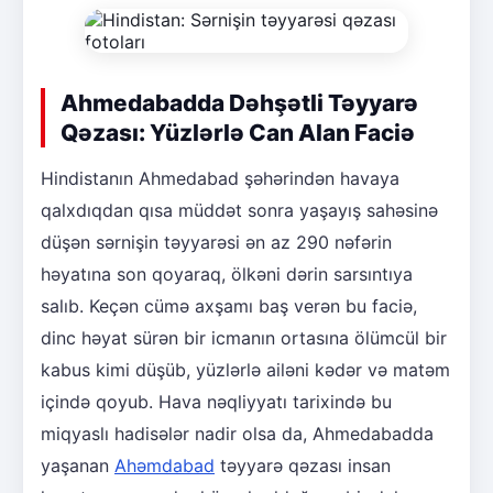
Ahmedabadda Dəhşətli Təyyarə
Qəzası: Yüzlərlə Can Alan Faciə
Hindistanın Ahmedabad şəhərindən havaya
qalxdıqdan qısa müddət sonra yaşayış sahəsinə
düşən sərnişin təyyarəsi ən az 290 nəfərin
həyatına son qoyaraq, ölkəni dərin sarsıntıya
salıb. Keçən cümə axşamı baş verən bu faciə,
dinc həyat sürən bir icmanın ortasına ölümcül bir
kabus kimi düşüb, yüzlərlə ailəni kədər və matəm
içində qoyub. Hava nəqliyyatı tarixində bu
miqyaslı hadisələr nadir olsa da, Ahmedabadda
yaşanan
Ahəmdabad
təyyarə qəzası insan