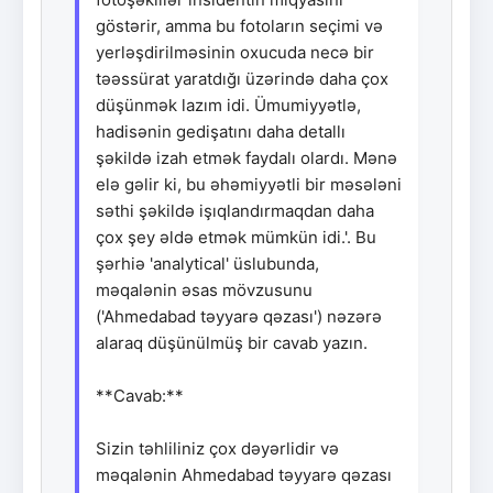
göstərir, amma bu fotoların seçimi və
yerləşdirilməsinin oxucuda necə bir
təəssürat yaratdığı üzərində daha çox
düşünmək lazım idi. Ümumiyyətlə,
hadisənin gedişatını daha detallı
şəkildə izah etmək faydalı olardı. Mənə
elə gəlir ki, bu əhəmiyyətli bir məsələni
səthi şəkildə işıqlandırmaqdan daha
çox şey əldə etmək mümkün idi.'. Bu
şərhiə 'analytical' üslubunda,
məqalənin əsas mövzusunu
('Ahmedabad təyyarə qəzası') nəzərə
alaraq düşünülmüş bir cavab yazın.
**Cavab:**
Sizin təhliliniz çox dəyərlidir və
məqalənin Ahmedabad təyyarə qəzası