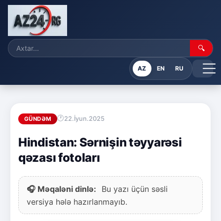
🔍
AZ
EN
RU
22.İyun.2025
GÜNDƏM
Hindistan: Sərnişin təyyarəsi
qəzası fotoları
🎧 Məqaləni dinlə:
Bu yazı üçün səsli
versiya hələ hazırlanmayıb.