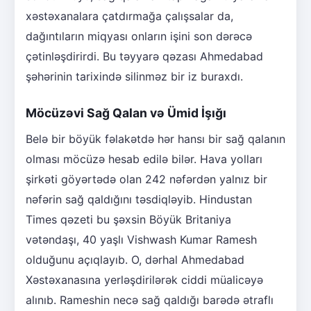
xəstəxanalara çatdırmağa çalışsalar da,
dağıntıların miqyası onların işini son dərəcə
çətinləşdirirdi. Bu təyyarə qəzası Ahmedabad
şəhərinin tarixində silinməz bir iz buraxdı.
Möcüzəvi Sağ Qalan və Ümid İşığı
Belə bir böyük fəlakətdə hər hansı bir sağ qalanın
olması möcüzə hesab edilə bilər. Hava yolları
şirkəti göyərtədə olan 242 nəfərdən yalnız bir
nəfərin sağ qaldığını təsdiqləyib. Hindustan
Times qəzeti bu şəxsin Böyük Britaniya
vətəndaşı, 40 yaşlı Vishwash Kumar Ramesh
olduğunu açıqlayıb. O, dərhal Ahmedabad
Xəstəxanasına yerləşdirilərək ciddi müalicəyə
alınıb. Rameshin necə sağ qaldığı barədə ətraflı