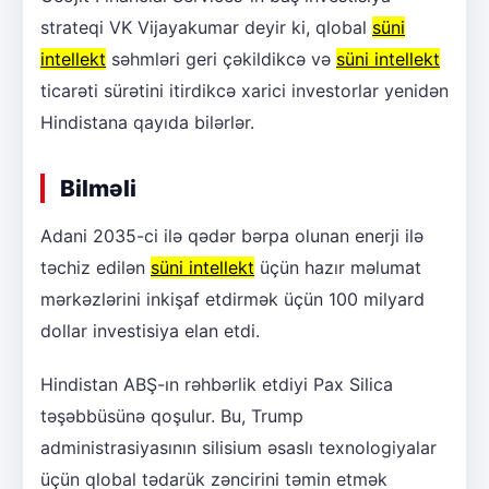
strateqi VK Vijayakumar deyir ki, qlobal
süni
intellekt
səhmləri geri çəkildikcə və
süni intellekt
ticarəti sürətini itirdikcə xarici investorlar yenidən
Hindistana qayıda bilərlər.
Bilməli
Adani 2035-ci ilə qədər bərpa olunan enerji ilə
təchiz edilən
süni intellekt
üçün hazır məlumat
mərkəzlərini inkişaf etdirmək üçün 100 milyard
dollar investisiya elan etdi.
Hindistan ABŞ-ın rəhbərlik etdiyi Pax Silica
təşəbbüsünə qoşulur. Bu, Trump
administrasiyasının silisium əsaslı texnologiyalar
üçün qlobal tədarük zəncirini təmin etmək