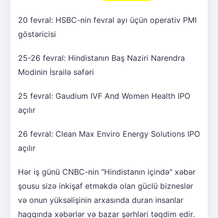
20 fevral: HSBC-nin fevral ayı üçün operativ PMI
göstəricisi
25-26 fevral: Hindistanın Baş Naziri Narendra
Modinin İsrailə səfəri
25 fevral: Gaudium IVF And Women Health IPO
açılır
26 fevral: Clean Max Enviro Energy Solutions IPO
açılır
Hər iş günü CNBC-nin "Hindistanın içində" xəbər
şousu sizə inkişaf etməkdə olan güclü bizneslər
və onun yüksəlişinin arxasında duran insanlar
haqqında xəbərlər və bazar şərhləri təqdim edir.