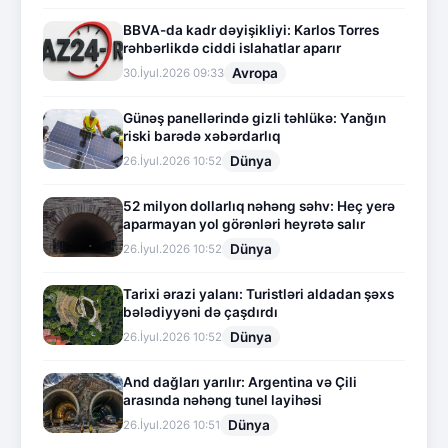
BBVA-da kadr dəyişikliyi: Karlos Torres
rəhbərlikdə ciddi islahatlar aparır
Avropa
30.İyul.2026 09:33
Günəş panellərində gizli təhlükə: Yanğın
riski barədə xəbərdarlıq
Dünya
26.İyul.2026 10:52
52 milyon dollarlıq nəhəng səhv: Heç yerə
aparmayan yol görənləri heyrətə salır
Dünya
26.İyul.2026 10:52
Tarixi ərazi yalanı: Turistləri aldadan şəxs
bələdiyyəni də çaşdırdı
Dünya
26.İyul.2026 10:52
And dağları yarılır: Argentina və Çili
arasında nəhəng tunel layihəsi
Dünya
26.İyul.2026 10:51