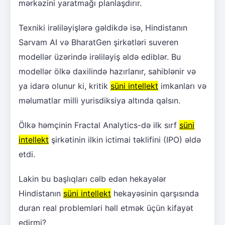
mərkəzini yaratmağı planlaşdırır.
Texniki irəliləyişlərə gəldikdə isə, Hindistanın
Sarvam AI və BharatGen şirkətləri suveren
modellər üzərində irəliləyiş əldə ediblər. Bu
modellər ölkə daxilində hazırlanır, sahiblənir və
ya idarə olunur ki, kritik
süni intellekt
imkanları və
məlumatlar milli yurisdiksiya altında qalsın.
Ölkə həmçinin Fractal Analytics-də ilk sırf
süni
intellekt
şirkətinin ilkin ictimai təklifini (IPO) əldə
etdi.
Lakin bu başlıqları cəlb edən hekayələr
Hindistanın
süni intellekt
hekayəsinin qarşısında
duran real problemləri həll etmək üçün kifayət
edirmi?