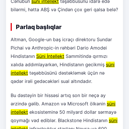
Cənubun
süni intellekt
təşəbbüsünü idarə edə
bilərmi, hətta ABŞ və Çindən çox geri qalsa belə?
Parlaq başlıqlar
Altman, Google-un baş icraçı direktoru Sundar
Pichai və Anthropic-in rəhbəri Dario Amodei
Hindistanın
Süni İntellekt
Sammitində qırmızı
xalıda addımlayarkən, Hindistanın gecikmiş
süni
intellekt
təşəbbüsünü dəstəkləmək üçün nə
qədər irəli gedəcəkləri sual altındadır.
Bu dəstəyin bir hissəsi artıq son bir neçə ay
ərzində gəlib. Amazon və Microsoft ölkənin
süni
intellekt
ekosisteminə 50 milyard dollar sərmayə
qoymağı vəd ediblər. Blackstone Hindistanın
süni
intellekt
infrastruktur startapı Neysa-ya 600