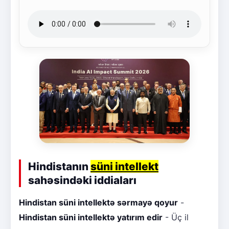
Hindistanın
süni intellekt
sahəsindəki iddiaları
Hindistan süni intellektə sərmayə qoyur
-
Hindistan süni intellektə yatırım edir
- Üç il