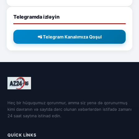
Telegramda izləyin
📲 Telegram Kanalımıza Qoşul
Heç bir hüququmuz qorunmur, amma siz yenə də qorunurmuş
kimi davranın və saytda dərc olunan xəbərlərdən istifadə zamanı
24 saat saytına istinad edin.
QUICK LINKS