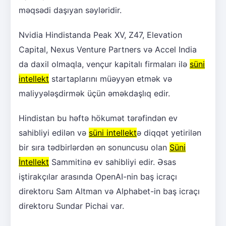
məqsədi daşıyan səyləridir.
Nvidia Hindistanda Peak XV, Z47, Elevation
Capital, Nexus Venture Partners və Accel India
da daxil olmaqla, vençur kapitalı firmaları ilə
süni
intellekt
startaplarını müəyyən etmək və
maliyyələşdirmək üçün əməkdaşlıq edir.
Hindistan bu həftə hökumət tərəfindən ev
sahibliyi edilən və
süni intellekt
ə diqqət yetirilən
bir sıra tədbirlərdən ən sonuncusu olan
Süni
İntellekt
Sammitinə ev sahibliyi edir. Əsas
iştirakçılar arasında OpenAI-nin baş icraçı
direktoru Sam Altman və Alphabet-in baş icraçı
direktoru Sundar Pichai var.