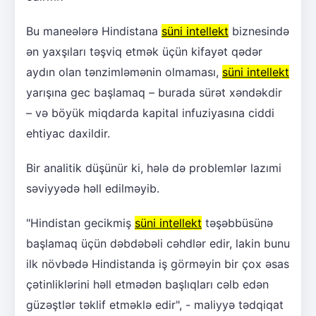
Bu maneələrə Hindistana
süni intellekt
biznesində
ən yaxşıları təşviq etmək üçün kifayət qədər
aydın olan tənzimləmənin olmaması,
süni intellekt
yarışına gec başlamaq – burada sürət xəndəkdir
– və böyük miqdarda kapital infuziyasına ciddi
ehtiyac daxildir.
Bir analitik düşünür ki, hələ də problemlər lazımi
səviyyədə həll edilməyib.
"Hindistan gecikmiş
süni intellekt
təşəbbüsünə
başlamaq üçün dəbdəbəli cəhdlər edir, lakin bunu
ilk növbədə Hindistanda iş görməyin bir çox əsas
çətinliklərini həll etmədən başlıqları cəlb edən
güzəştlər təklif etməklə edir", - maliyyə tədqiqat