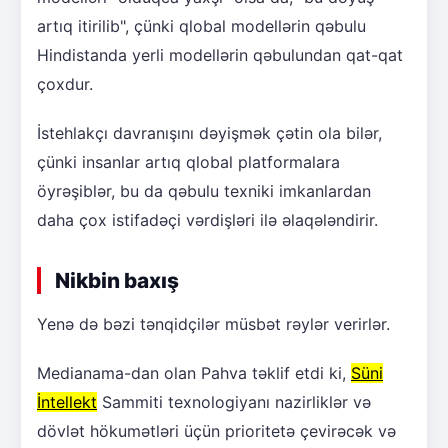
artıq itirilib", çünki qlobal modellərin qəbulu
Hindistanda yerli modellərin qəbulundan qat-qat
çoxdur.
İstehlakçı davranışını dəyişmək çətin ola bilər,
çünki insanlar artıq qlobal platformalara
öyrəşiblər, bu da qəbulu texniki imkanlardan
daha çox istifadəçi vərdişləri ilə əlaqələndirir.
Nikbin baxış
Yenə də bəzi tənqidçilər müsbət rəylər verirlər.
Medianama-dan olan Pahva təklif etdi ki,
Süni
İntellekt
Sammiti texnologiyanı nazirliklər və
dövlət hökumətləri üçün prioritetə çevirəcək və