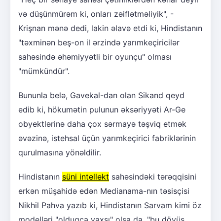
və düşünmürəm ki, onları zəiflətməliyik", -
Krişnan mənə dedi, lakin əlavə etdi ki, Hindistanın
"təxminən beş-on il ərzində yarımkeçiricilər
sahəsində əhəmiyyətli bir oyunçu" olması
"mümkündür".
Bununla belə, Gavekal-dan olan Sikand qeyd
edib ki, hökumətin pulunun əksəriyyəti Ar-Ge
obyektlərinə daha çox sərmayə təşviq etmək
əvəzinə, istehsal üçün yarımkeçirici fabriklərinin
qurulmasına yönəldilir.
Hindistanın
süni intellekt
sahəsindəki tərəqqisini
erkən müşahidə edən Medianama-nın təsisçisi
Nikhil Pahva yazıb ki, Hindistanın Sarvam kimi öz
modelləri "olduqca yaxşı" olsa da, "bu döyüş