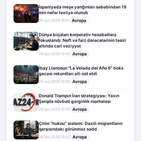
İspaniyada meşə yanğınları səbəbindən 19
min nəfər təxliyə olunub
Avropa
26.İyul.2026 10:51
Dünya birjaları korporativ hesabatlara
fokuslanıb: Neft və faiz dərəcələrinin təsiri
altında cari vəziyyət
Avropa
26.İyul.2026 10:50
İbay Llanosun "La Velada del Año 6" boks
gecəsi rekordları alt-üst etdi
Avropa
26.İyul.2026 10:50
Donald Trampın İran strategiyası: Yaxın
Şərqdə növbəti gərginlik mərhələsi
Avropa
26.İyul.2026 10:50
Çinin “hukou” sistemi: Daxili miqrantların
qarşısındakı görünməz sədd
Avropa
26.İyul.2026 10:22