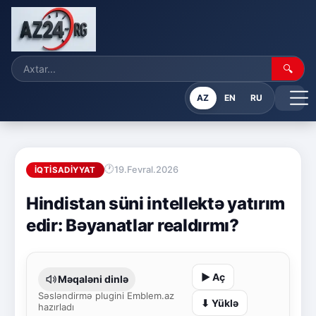
🔍
AZ
EN
RU
19.Fevral.2026
İQTISADIYYAT
Hindistan süni intellektə yatırım
edir: Bəyanatlar realdırmı?
▶ Aç
Məqaləni dinlə
Səsləndirmə plugini Emblem.az
⬇ Yüklə
hazırladı