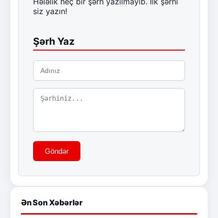
Hələlik heç bir şərh yazılmayıb. İlk şərhi
siz yazın!
Şərh Yaz
Göndər
Ən Son Xəbərlər