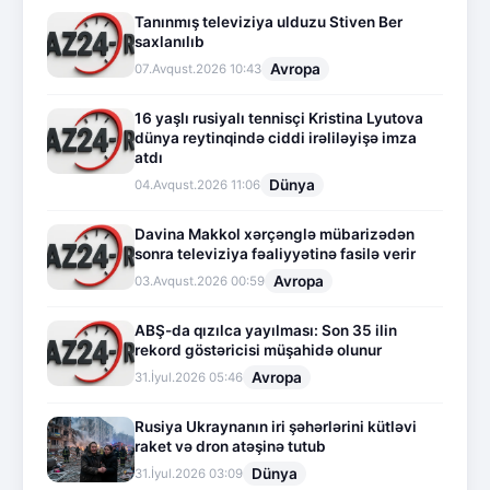
Tanınmış televiziya ulduzu Stiven Ber
saxlanılıb
Avropa
07.Avqust.2026 10:43
16 yaşlı rusiyalı tennisçi Kristina Lyutova
dünya reytinqində ciddi irəliləyişə imza
atdı
Dünya
04.Avqust.2026 11:06
Davina Makkol xərçənglə mübarizədən
sonra televiziya fəaliyyətinə fasilə verir
Avropa
03.Avqust.2026 00:59
ABŞ-da qızılca yayılması: Son 35 ilin
rekord göstəricisi müşahidə olunur
Avropa
31.İyul.2026 05:46
Rusiya Ukraynanın iri şəhərlərini kütləvi
raket və dron atəşinə tutub
Dünya
31.İyul.2026 03:09