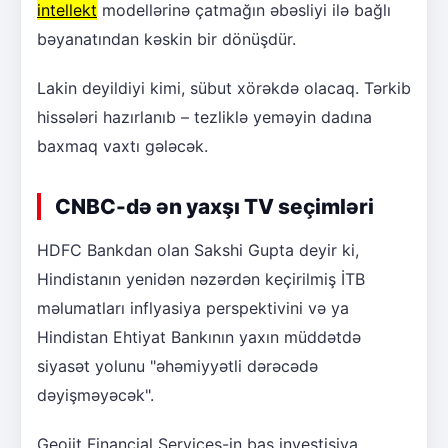
intellekt
modellərinə çatmağın əbəsliyi ilə bağlı
bəyanatından kəskin bir dönüşdür.
Lakin deyildiyi kimi, sübut xörəkdə olacaq. Tərkib
hissələri hazırlanıb – tezliklə yeməyin dadına
baxmaq vaxtı gələcək.
CNBC-də ən yaxşı TV seçimləri
HDFC Bankdan olan Sakshi Gupta deyir ki,
Hindistanın yenidən nəzərdən keçirilmiş İTB
məlumatları inflyasiya perspektivini və ya
Hindistan Ehtiyat Bankının yaxın müddətdə
siyasət yolunu "əhəmiyyətli dərəcədə
dəyişməyəcək".
Geojit Financial Services-in baş investisiya