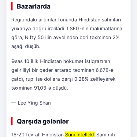
Bazarlarda
Regiondakı artımlar fonunda Hindistan səhmləri
yuxarıya doğru irəlilədi. LSEG-nin məlumatlarına
görə, Nifty 50 ilin əvvəlindən bəri təxminən 2%
aşağı düşüb.
Əsas 10 illik Hindistan hökumət istiqrazının
gəlirliliyi bir qədər artaraq təxminən 6,678-ə
çatdı, rupi isə dollara qarşı 0,28% zəifləyərək
təxminən 91,03-ə düşdü.
— Lee Ying Shan
Qarşıda gələnlər
16-20 fevral: Hindistan
Süni İntellekt
Sammiti