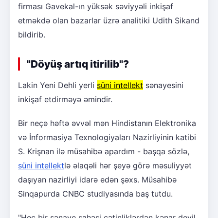
firması Gavekal-ın yüksək səviyyəli inkişaf
etməkdə olan bazarlar üzrə analitiki Udith Sikand
bildirib.
"Döyüş artıq itirilib"?
Lakin Yeni Dehli yerli
süni intellekt
sənayesini
inkişaf etdirməyə əmindir.
Bir neçə həftə əvvəl mən Hindistanın Elektronika
və İnformasiya Texnologiyaları Nazirliyinin katibi
S. Krişnan ilə müsahibə apardım - başqa sözlə,
süni intellekt
lə əlaqəli hər şeyə görə məsuliyyət
daşıyan nazirliyi idarə edən şəxs. Müsahibə
Sinqapurda CNBC studiyasında baş tutdu.
"Heç bir sənaye sahəsi çətinliklərdən kənar deyil