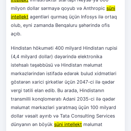
milyon dollar sərmayə qoyub və Anthropic
süni
intellekt
agentləri qurmaq üçün Infosys ilə ortaq
olub, eyni zamanda Benqaluru şəhərində ofis
açıb.
Hindistan hökuməti 400 milyard Hindistan rupisi
(4,4 milyard dollar) dəyərində elektronika
istehsalı təşəbbüsü və Hindistan məlumat
mərkəzlərindən istifadə edərək bulud xidmətləri
göstərən xarici şirkətlər üçün 2047-ci ilə qədər
vergi tətili elan edib. Bu arada, Hindistanın
transmilli konqlomeratı Adani 2035-ci ilə qədər
məlumat mərkəzləri yaratmaq üçün 100 milyard
dollar vəsait ayırıb və Tata Consulting Services
dünyanın ən böyük
süni intellekt
məlumat