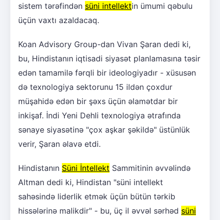
sistem tərəfindən
süni intellekt
in ümumi qəbulu
üçün vaxtı azaldacaq.
Koan Advisory Group-dan Vivan Şaran dedi ki,
bu, Hindistanın iqtisadi siyasət planlamasına təsir
edən tamamilə fərqli bir ideologiyadır - xüsusən
də texnologiya sektorunu 15 ildən çoxdur
müşahidə edən bir şəxs üçün əlamətdar bir
inkişaf. İndi Yeni Dehli texnologiya ətrafında
sənaye siyasətinə "çox aşkar şəkildə" üstünlük
verir, Şaran əlavə etdi.
Hindistanın
Süni İntellekt
Sammitinin əvvəlində
Altman dedi ki, Hindistan "süni intellekt
sahəsində liderlik etmək üçün bütün tərkib
hissələrinə malikdir" - bu, üç il əvvəl sərhəd
süni