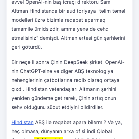
əvvəl OpenAI-nin baş icraçı direktoru Sam
Altman Hindistanda bir auditoriyaya "təlim təməl
modelləri üzrə bizimlə rəqabət aparmaq
tamamilə ümidsizdir, amma yenə də cəhd
etməlisiniz" demişdi. Altman ertəsi gün şərhlərini
geri götürdü.
Bir neçə il sonra Çinin DeepSeek şirkəti OpenAI-
nin ChatGPT-sinə və digər ABŞ texnologiya
nəhənglərinin çatbotlarına rəqib olaraq ortaya
çıxdı. Hindistan vətəndaşları Altmanın şərhini
yenidən gündəmə gətirərək, Çinin artıq onun
səhv olduğunu sübut etdiyini bildirdilər.
Hindistan
ABŞ ilə rəqabət apara bilərmi? Və ya,
heç olmasa, dünyanın arxa ofisi indi Qlobal