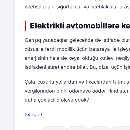
istehsalçıları, sığortaçılar və istehlakçılar a
Elektrikli avtomobillərə 
Qarışıq yanacaqlar gələcəkdə də istifadə olu
xüsusilə fərdi mobillik üçün batareya ilə işlə
enerjisinin hələ də xəyal olduğu kütləvi nəql
istifadəni sürətləndirə bilər. Bu, dizel üçün işl
Çala-çuxurlu yollardan və tıxaclardan tutmu
vergilərindən birini ödəməyə qədər Hindistan 
daha çox acılıq əlavə edək?
24 saat