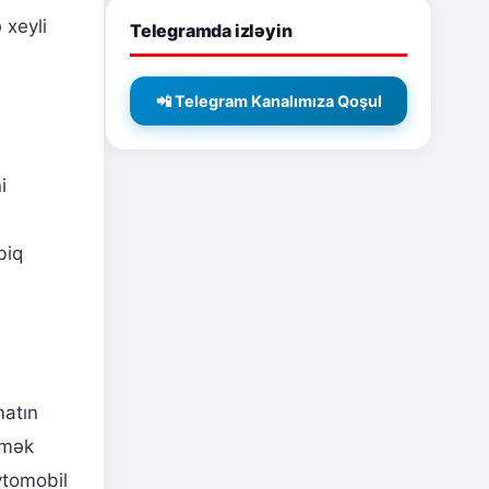
 xeyli
Telegramda izləyin
📲 Telegram Kanalımıza Qoşul
i
biq
matın
emək
vtomobil