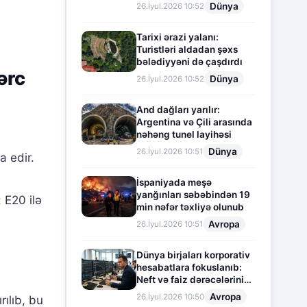
Dünya
26.İyul.2026 10:52
Tarixi ərazi yalanı:
Turistləri aldadan şəxs
bələdiyyəni də çaşdırdı
ərc
Dünya
26.İyul.2026 10:52
And dağları yarılır:
Argentina və Çili arasında
nəhəng tunel layihəsi
Dünya
26.İyul.2026 10:51
a edir.
İspaniyada meşə
yanğınları səbəbindən 19
 E20 ilə
min nəfər təxliyə olunub
Avropa
26.İyul.2026 10:51
Dünya birjaları korporativ
hesabatlara fokuslanıb:
Neft və faiz dərəcələrinin
təsiri altında cari vəziyyət
Avropa
26.İyul.2026 10:50
rılıb, bu