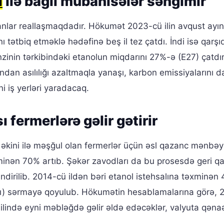
ı
ilə bağlı mübahisələr səngimir
anlar reallaşmaqdadır. Hökumət 2023-cü ilin avqust ayı
ı tətbiq etməklə hədəfinə beş il tez çatdı. İndi isə qarş
zinin tərkibindəki etanolun miqdarını 27%-ə (E27) çatdı
ndan asılılığı azaltmaqla yanaşı, karbon emissiyalarını d
i iş yerləri yaradacaq.
 fermerlərə gəlir gətirir
lı əkini ilə məşğul olan fermerlər üçün əsl qazanc mənbəy
əxminən 70% artıb. Şəkər zavodları da bu prosesdə geri qa
ləndirilib. 2014-cü ildən bəri etanol istehsalına təxminən
arı) sərmayə qoyulub. Hökumətin hesablamalarına görə,
 ilində eyni məbləğdə gəlir əldə edəcəklər, valyuta qənaə