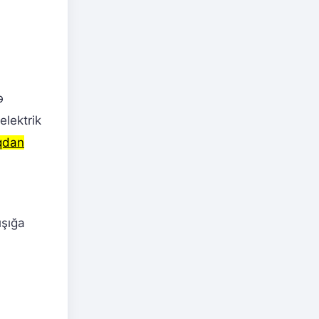
ə
elektrik
qdan
ışığa