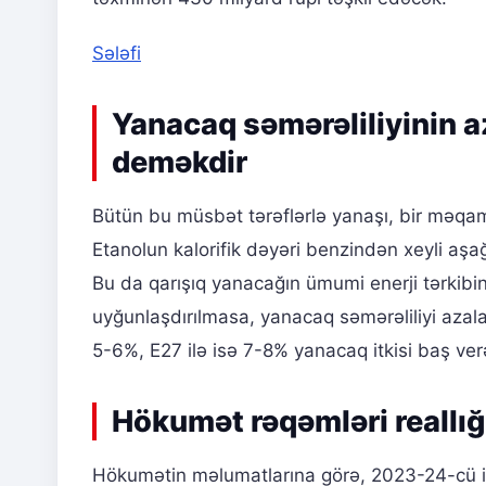
Sələfi
Yanacaq səmərəliliyinin a
deməkdir
Bütün bu müsbət tərəflərlə yanaşı, bir məqa
Etanolun kalorifik dəyəri benzindən xeyli aşa
Bu da qarışıq yanacağın ümumi enerji tərkibin
uyğunlaşdırılmasa, yanacaq səmərəliliyi azala
5-6%, E27 ilə isə 7-8% yanacaq itkisi baş verə
Hökumət rəqəmləri reallığ
Hökumətin məlumatlarına görə, 2023-24-cü illər