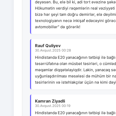
deyəsən. Bu, elə bil ki, adi tort əvəzinə şək
Hökumətin verdiyi rəqəmlərin real vəziyyəti 
bizə hər şeyi tam doğru demirlər, elə deyilmi
texnologiyanın necə inkişaf edəcəyini görəc
avtomobillər" də görərik!
Rauf Quliyev
30.Avqust.2025 00:28
Hindistanda E20 yanacağının tətbiqi ilə bağlı
təsərrüfatına olan müsbət təsirləri, o cümləd
məqamlar diqqətəlayiqdir. Lakin, yanacaq sə
uyğunlaşdırılması məsələsi də mühüm bir n
təsirlərinin və istehlakçılar üçün nə kimi dəyi
Kamran Ziyadli
30.Avqust.2025 00:19
Hindistanda E20 yanacağının tətbiqi ilə bağlı