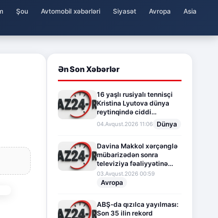
m
Şou
Avtomobil xəbərləri
Siyasət
Avropa
Asia
Ən Son Xəbərlər
16 yaşlı rusiyalı tennisçi
Kristina Lyutova dünya
reytinqində ciddi
irəliləyişə imza atdı
Dünya
04.Avqust.2026 11:06
Davina Makkol xərçənglə
mübarizədən sonra
televiziya fəaliyyətinə
fasilə verir
03.Avqust.2026 00:59
Avropa
ABŞ-da qızılca yayılması:
Son 35 ilin rekord