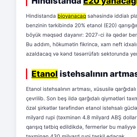
Hindistanda
E20 yanacağ
Hindistanda
bioyanacaq
sahəsində iddialı pl
benzinin tərkibində 20% etanol (E20) qarışığın
böyük məqsəd dayanır: 2027-ci ilə qədər ben
Bu addım, hökumətin fikrincə, xam neft idxalı
azaldacaq və kənd təsərrüfatı sektorunda yen
Etanol
istehsalının artması
Etanol istehsalının artması, xüsusilə qarğıda
çevrilib. Son beş ildə qarğıdalı qiymətləri t
özəl şirkətlər tərəfindən etanol istehsalı güc
milyard rupi (təxminən 4.8 milyard ABŞ doll
qarışıq tətbiq edildikdə, fermerlər bu maliyyə
təxminən 430 milyard rupi təşkil edəcək.