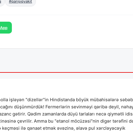
q
#qarışıqyakıt
sApp
olla işləyən "dizellər"in Hindistanda böyük mübahisələrə səbəb
lacağını düşünmürdük! Fermerlərin sevinməyi qəribə deyil, nəha
azanc gətirir. Qədim zamanlarda düyü tarlaları necə qiymətli idis
zinəsinə çevrilir. Amma bu "etanol möcüzəsi"nin digər tərəfini d
keçməsi ilə qənaət etmək əvəzinə, əlavə pul xərcləyəcəyik