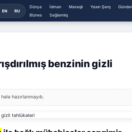
Dünya
İdman
Maraqlı
Yaxın Şərq
Gündə
EN
RU
Biznes
Sağlamlıq
ışdırılmış benzinin gizli
 hələ hazırlanmayıb.