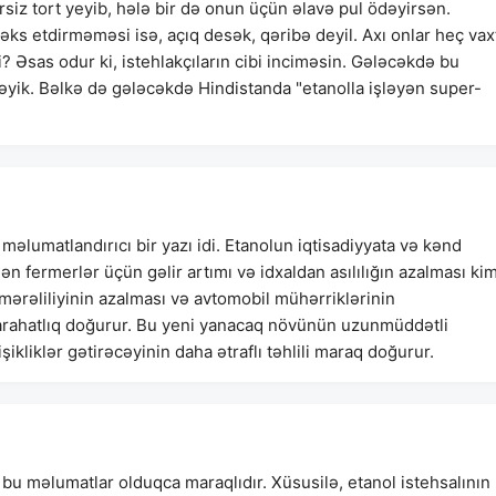
ərsiz tort yeyib, hələ bir də onun üçün əlavə pul ödəyirsən.
əks etdirməməsi isə, açıq desək, qəribə deyil. Axı onlar heç vax
? Əsas odur ki, istehlakçıların cibi inciməsin. Gələcəkdə bu
əyik. Bəlkə də gələcəkdə Hindistanda "etanolla işləyən super-
 məlumatlandırıcı bir yazı idi. Etanolun iqtisadiyyata və kənd
ən fermerlər üçün gəlir artımı və idxaldan asılılığın azalması kim
mərəliliyinin azalması və avtomobil mühərriklərinin
arahatlıq doğurur. Bu yeni yanacaq növünün uzunmüddətli
şikliklər gətirəcəyinin daha ətraflı təhlili maraq doğurur.
 bu məlumatlar olduqca maraqlıdır. Xüsusilə, etanol istehsalının