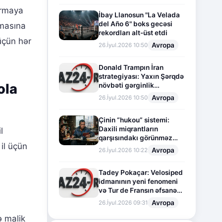
ırmaya
İbay Llanosun "La Velada
del Año 6" boks gecəsi
lmasına
rekordları alt-üst etdi
 üçün hər
Avropa
26.İyul.2026 10:50
Donald Trampın İran
strategiyası: Yaxın Şərqdə
ola
növbəti gərginlik
mərhələsi
Avropa
26.İyul.2026 10:50
Çinin “hukou” sistemi:
Daxili miqrantların
l
qarşısındakı görünməz
 il üçün
sədd
Avropa
26.İyul.2026 10:22
Tadey Pokaçar: Velosiped
idmanının yeni fenomeni
və Tur de Fransın əfsanəvi
səhifəsi
Avropa
26.İyul.2026 09:31
ə malik