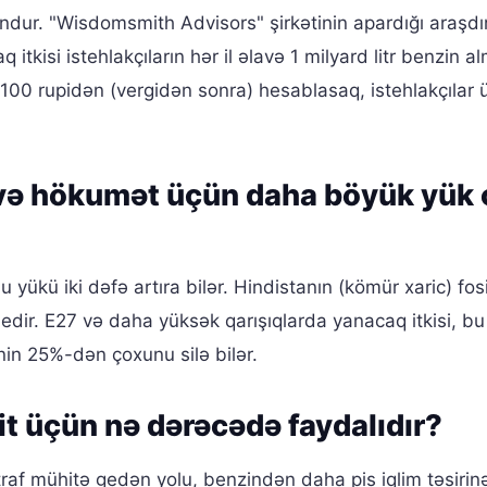
ndur. "Wisdomsmith Advisors" şirkətinin apardığı araşd
kisi istehlakçıların hər il əlavə 1 milyard litr benzin a
i 100 rupidən (vergidən sonra) hesablasaq, istehlakçılar
r və hökumət üçün daha böyük yük 
yükü iki dəfə artıra bilər. Hindistanın (kömür xaric) fosi
l edir. E27 və daha yüksək qarışıqlarda yanacaq itkisi, bu
nin 25%-dən çoxunu silə bilər.
it üçün nə dərəcədə faydalıdır?
raf mühitə gedən yolu, benzindən daha pis iqlim təsirin