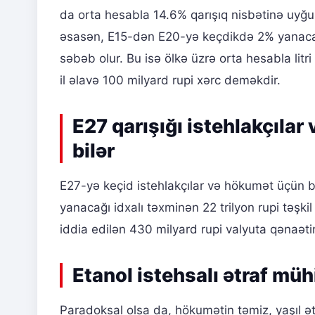
da orta hesabla 14.6% qarışıq nisbətinə uyğu
əsasən, E15-dən E20-yə keçdikdə 2% yanacaq it
səbəb olur. Bu isə ölkə üzrə orta hesabla litr
il əlavə 100 milyard rupi xərc deməkdir.
E27 qarışığı istehlakçıla
bilər
E27-yə keçid istehlakçılar və hökumət üçün bu 
yanacağı idxalı təxminən 22 trilyon rupi təşki
iddia edilən 430 milyard rupi valyuta qənaəti
Etanol istehsalı ətraf müh
Paradoksal olsa da, hökumətin təmiz, yaşıl ət