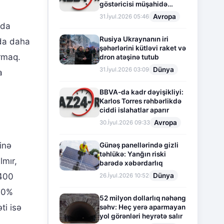
göstəricisi müşahidə
olunur
Avropa
31.İyul.2026 05:46
nda
Rusiya Ukraynanın iri
ıda daha
şəhərlərini kütləvi raket və
rmaq.
dron atəşinə tutub
Dünya
31.İyul.2026 03:09
a
BBVA-da kadr dəyişikliyi:
Karlos Torres rəhbərlikdə
ciddi islahatlar aparır
Avropa
30.İyul.2026 09:33
inə
Günəş panellərində gizli
təhlükə: Yanğın riski
lmır,
barədə xəbərdarlıq
Dünya
 400
26.İyul.2026 10:52
 20%
52 milyon dollarlıq nəhəng
ti isə
səhv: Heç yerə aparmayan
yol görənləri heyrətə salır