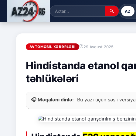
🔍
AZ
29.Avqust.2025
AVTOMOBIL XƏBƏRLƏRI
Hindistanda etanol qar
təhlükələri
🎧 Məqaləni dinlə:
Bu yazı üçün səsli versiya