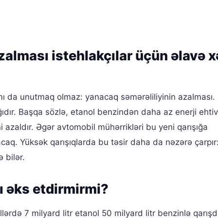
zalması istehlakçılar üçün əlavə x
mı da unutmaq olmaz: yanacaq səmərəliliyinin azalması.
ğıdır. Başqa sözlə, etanol benzindən daha az enerji ehtiv
i azaldır. Əgər avtomobil mühərrikləri bu yeni qarışığa
caq. Yüksək qarışıqlarda bu təsir daha da nəzərə çarpır:
 bilər.
ı əks etdirmirmi?
də 7 milyard litr etanol 50 milyard litr benzinlə qarışdı