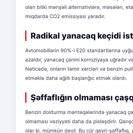
olan bitki mənşəli alternativlərə, məsələn, etan
miqdarda CO2 emissiyası yaradır.
Radikal yanacaq keçidi ist
Avtomobillərin 90%-i E20 standartlarına uyğun
azaldır, yanacaq çənini korroziyaya uğradır və
Nəticədə, onların təmir xərcləri və benzin pull
etməklə daha ağıllı başlanğıc etmək olardı.
Şəffaflığın olmaması çaşq
Benzin doldurma məntəqələrində yanacaq çən
olmaması vəziyyəti daha da pisləşdirir. Qar
olar ki, mümkün deyil. Bu cür qeyri-şəffaflıq,