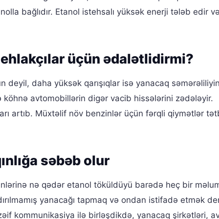
olla bağlıdır. Etanol istehsalı yüksək enerji tələb edir və
ehlakçılar üçün ədalətlidirmi?
 deyil, daha yüksək qarışıqlar isə yanacaq səmərəliliyin
 köhnə avtomobillərin digər vacib hissələrini zədələyir.
arı artıb. Müxtəlif növ benzinlər üçün fərqli qiymətlər tət
ınlığa səbəb olur
lərinə nə qədər etanol töküldüyü barədə heç bir məlu
ışdırılmamış yanacağı tapmaq və ondan istifadə etmək d
 zəif kommunikasiya ilə birləşdikdə, yanacaq şirkətləri, a