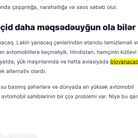
rasında çaşqınlığa, narahatlığa və xaos səbəb olur.
keçid daha məqsədəuyğun ola bilər
nacaq. Lakin yanacaq çənlərindən etanolu təmizləməli v
yən avtomobillərə keçməliyik. Hindistan, həmçinin kütləvi 
iyyatda, yük maşınlarında və hətta aviasiyada
bioyanaca
ək alternativ olardı.
ş su basmış şəhərlərə və dünyada ən yüksək avtomobil
avtomobil sahiblərinin bir çox problemi var. Niyə bu qar