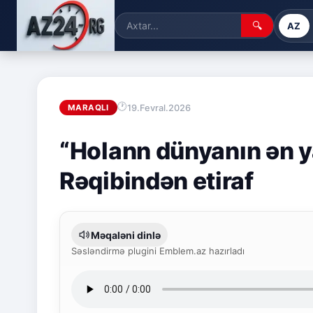
🔍
AZ
19.Fevral.2026
MARAQLI
“Holann dünyanın ən ya
Rəqibindən etiraf
Məqaləni dinlə
Səsləndirmə plugini Emblem.az hazırladı