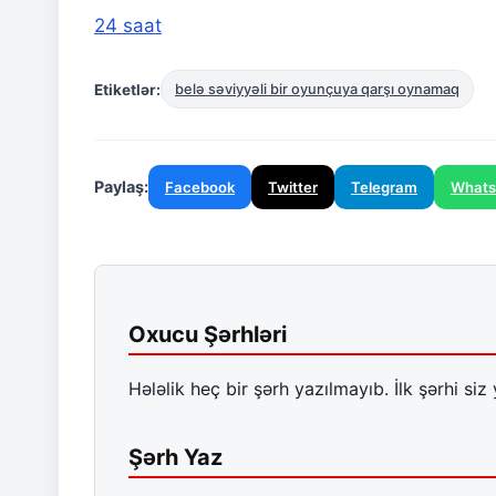
24 saat
Etiketlər:
belə səviyyəli bir oyunçuya qarşı oynamaq
Paylaş:
Facebook
Twitter
Telegram
What
Oxucu Şərhləri
Hələlik heç bir şərh yazılmayıb. İlk şərhi siz 
Şərh Yaz