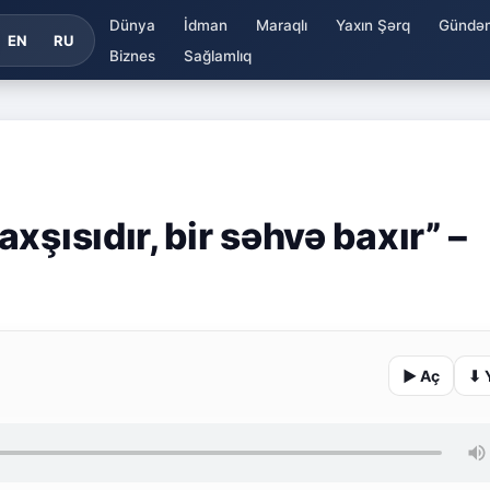
Dünya
İdman
Maraqlı
Yaxın Şərq
Gündə
EN
RU
Biznes
Sağlamlıq
xşısıdır, bir səhvə baxır” –
▶ Aç
⬇ 