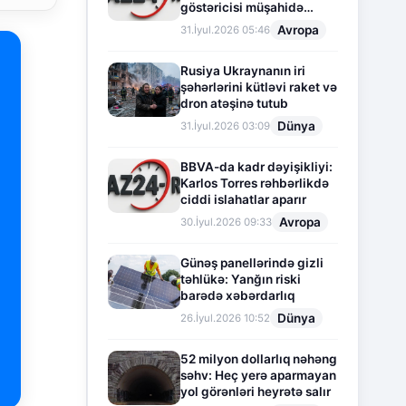
göstəricisi müşahidə
olunur
Avropa
31.İyul.2026 05:46
Rusiya Ukraynanın iri
şəhərlərini kütləvi raket və
dron atəşinə tutub
Dünya
31.İyul.2026 03:09
BBVA-da kadr dəyişikliyi:
Karlos Torres rəhbərlikdə
ciddi islahatlar aparır
Avropa
30.İyul.2026 09:33
Günəş panellərində gizli
təhlükə: Yanğın riski
barədə xəbərdarlıq
Dünya
26.İyul.2026 10:52
52 milyon dollarlıq nəhəng
səhv: Heç yerə aparmayan
yol görənləri heyrətə salır