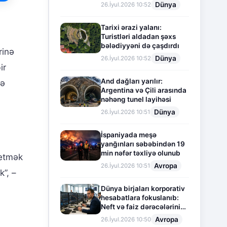
Dünya
26.İyul.2026 10:52
Tarixi ərazi yalanı:
Turistləri aldadan şəxs
bələdiyyəni də çaşdırdı
rinə
Dünya
26.İyul.2026 10:52
ir
And dağları yarılır:
də
Argentina və Çili arasında
nəhəng tunel layihəsi
Dünya
26.İyul.2026 10:51
İspaniyada meşə
yanğınları səbəbindən 19
min nəfər təxliyə olunub
 etmək
Avropa
26.İyul.2026 10:51
”, –
Dünya birjaları korporativ
hesabatlara fokuslanıb:
Neft və faiz dərəcələrinin
təsiri altında cari vəziyyət
Avropa
26.İyul.2026 10:50