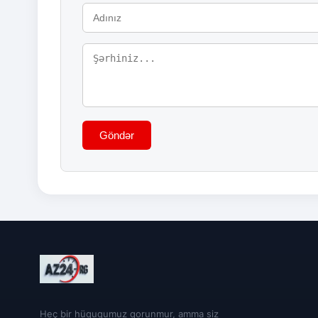
Göndər
Heç bir hüququmuz qorunmur, amma siz