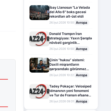
İbay Llanosun "La Velada
del Año 6" boks gecəsi
rekordları alt-üst etdi
Avropa
26.İyul.2026 10:50
Donald Trampın İran
strategiyası: Yaxın Şərqdə
növbəti gərginlik
mərhələsi
Avropa
26.İyul.2026 10:50
Çinin “hukou” sistemi:
Daxili miqrantların
qarşısındakı görünməz
sədd
Avropa
26.İyul.2026 10:22
Tadey Pokaçar: Velosiped
idmanının yeni fenomeni
və Tur de Fransın əfsanəvi
səhifəsi
Avropa
26.İyul.2026 09:31