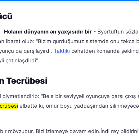
ücü
-
Holann dünyanın ən yaxşısıdır bir
- Byortuftun sözlə
dan ibarət olub: “Bizim qurduğumuz sistemdə onu təkcə b
yunçu da qarşılayırdı.
Taktiki
cəhətdən komanda şəklin
li çətinləşdirdi”.
n Təcrübəsi
 qiymətləndirib: “Belə bir səviyyəli oyunçuya qarşı çıxış
crübəsi
əlbəttə ki, ömür boyu yaddaşımdan silinməyəcək
ir mövzudur. Bizi izləməyə davam edin.İndi rəy bildirin!