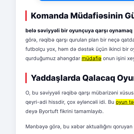
Komanda Müdafiəsinin G
belə səviyyəli bir oyunçuya qarşı oynamaq
görə, rəqibə qarşı qurulan plan bir neçə qat
futbolçu yox, həm də dəstək üçün ikinci bir o
qurduğumuz ahəngdar
müdafiə
onun işini xey
Yaddaşlarda Qalacaq Oyu
O, bu səviyyəli rəqibə qarşı mübarizəni xüsusi
qeyri-adi hissdir, çox əyləncəli idi. Bu
oyun tə
deyə Byortuft fikrini tamamlayıb.
Mənbəyə görə, bu xəbər aktuallığını qoruyan b