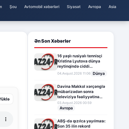
m
Şou
Avtomobil xəbərləri
Siyasət
Avropa
Asia
Ən Son Xəbərlər
16 yaşlı rusiyalı tennisçi
Kristina Lyutova dünya
reytinqində ciddi
irəliləyişə imza atdı
Dünya
04.Avqust.2026 11:06
Davina Makkol xərçənglə
mübarizədən sonra
televiziya fəaliyyətinə
Yüklə
fasilə verir
03.Avqust.2026 00:59
Avropa
ABŞ-da qızılca yayılması:
Son 35 ilin rekord