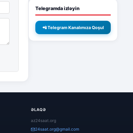
Telegramda izləyin
📲 Telegram Kanalımıza Qoşul
ƏLAQƏ
az24saat.org
24saat.org@gmail.com