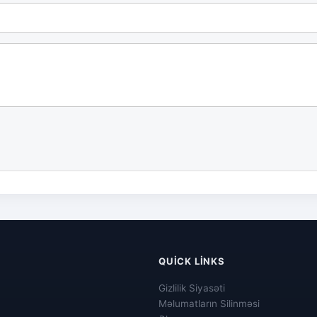
QUICK LINKS
Gizlilik Siyasəti
Məlumatların Silinməsi