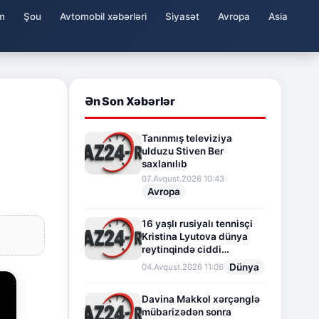
m
Şou
Avtomobil xəbərləri
Siyasət
Avropa
Asia
Ən Son Xəbərlər
Tanınmış televiziya
ulduzu Stiven Ber
saxlanılıb
07.Avqust.2026 10:43
Avropa
16 yaşlı rusiyalı tennisçi
Kristina Lyutova dünya
reytinqində ciddi
irəliləyişə imza atdı
Dünya
04.Avqust.2026 11:06
Davina Makkol xərçənglə
mübarizədən sonra