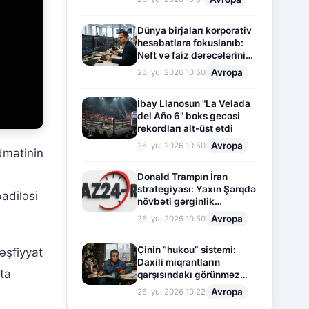
Dünya birjaları korporativ
hesabatlara fokuslanıb:
Neft və faiz dərəcələrinin
təsiri altında cari vəziyyət
Avropa
26.İyul.2026 10:50
İbay Llanosun "La Velada
del Año 6" boks gecəsi
rekordları alt-üst etdi
Avropa
26.İyul.2026 10:50
dmətinin
Donald Trampın İran
strategiyası: Yaxın Şərqdə
adiləsi
növbəti gərginlik
mərhələsi
Avropa
26.İyul.2026 10:50
Çinin “hukou” sistemi:
əşfiyyat
Daxili miqrantların
ta
qarşısındakı görünməz
sədd
Avropa
26.İyul.2026 10:22