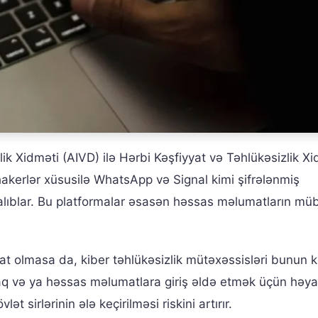
k Xidməti (AIVD) ilə Hərbi Kəşfiyyat və Təhlükəsizlik Xi
akerlər xüsusilə WhatsApp və Signal kimi şifrələnmiş
lıblar. Bu platformalar əsasən həssas məlumatların müb
olmasa da, kiber təhlükəsizlik mütəxəssisləri bunun k
q və ya həssas məlumatlara giriş əldə etmək üçün həya
ət sirlərinin ələ keçirilməsi riskini artırır.