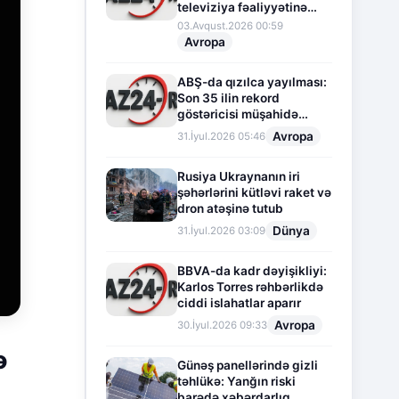
televiziya fəaliyyətinə
fasilə verir
03.Avqust.2026 00:59
Avropa
ABŞ-da qızılca yayılması:
Son 35 ilin rekord
göstəricisi müşahidə
olunur
Avropa
31.İyul.2026 05:46
Rusiya Ukraynanın iri
şəhərlərini kütləvi raket və
dron atəşinə tutub
Dünya
31.İyul.2026 03:09
BBVA-da kadr dəyişikliyi:
Karlos Torres rəhbərlikdə
ciddi islahatlar aparır
Avropa
30.İyul.2026 09:33
ə
Günəş panellərində gizli
təhlükə: Yanğın riski
barədə xəbərdarlıq