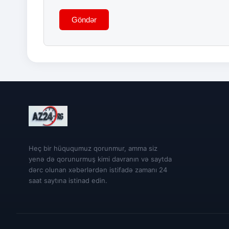
Göndər
Heç bir hüququmuz qorunmur, amma siz
yenə də qorunurmuş kimi davranın və saytda
dərc olunan xəbərlərdən istifadə zamanı 24
saat saytına istinad edin.