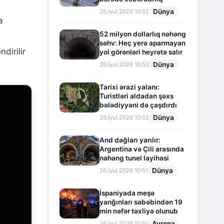
Dünya
26.İyul.2026 10:52
a
52 milyon dollarlıq nəhəng
səhv: Heç yerə aparmayan
dirilir
yol görənləri heyrətə salır
Dünya
26.İyul.2026 10:52
Tarixi ərazi yalanı:
Turistləri aldadan şəxs
bələdiyyəni də çaşdırdı
Dünya
26.İyul.2026 10:52
And dağları yarılır:
Argentina və Çili arasında
nəhəng tunel layihəsi
Dünya
26.İyul.2026 10:51
İspaniyada meşə
yanğınları səbəbindən 19
min nəfər təxliyə olunub
Avropa
26.İyul.2026 10:51