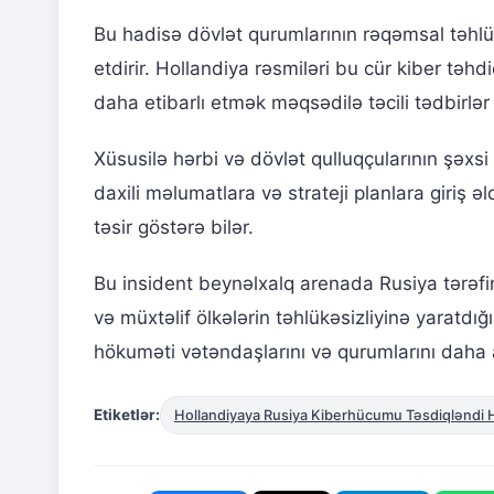
Bu hadisə dövlət qurumlarının rəqəmsal təhl
etdirir. Hollandiya rəsmiləri bu cür kiber təhd
daha etibarlı etmək məqsədilə təcili tədbirlə
Xüsusilə hərbi və dövlət qulluqçularının şəxs
daxili məlumatlara və strateji planlara giriş ə
təsir göstərə bilər.
Bu insident beynəlxalq arenada Rusiya tərəfin
və müxtəlif ölkələrin təhlükəsizliyinə yaratdı
hökuməti vətəndaşlarını və qurumlarını daha 
Etiketlər:
Hollandiyaya Rusiya Kiberhücumu Təsdiqləndi