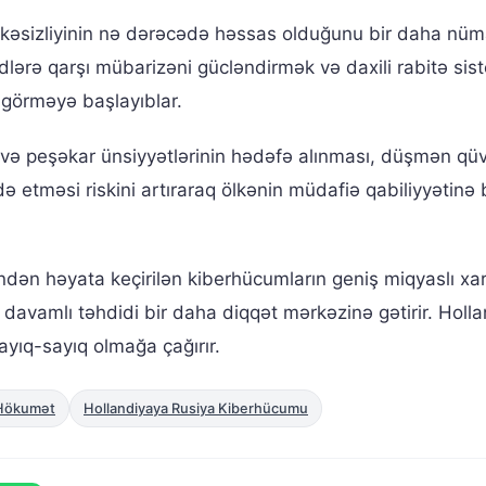
ükəsizliyinin nə dərəcədə həssas olduğunu bir daha nüm
idlərə qarşı mübarizəni gücləndirmək və daxili rabitə sist
r görməyə başlayıblar.
i və peşəkar ünsiyyətlərinin hədəfə alınması, düşmən qüv
ldə etməsi riskini artıraraq ölkənin müdafiə qabiliyyətinə
dən həyata keçirilən kiberhücumların geniş miqyaslı xar
ğı davamlı təhdidi bir daha diqqət mərkəzinə gətirir. Holl
ayıq-sayıq olmağa çağırır.
 Hökumət
Hollandiyaya Rusiya Kiberhücumu