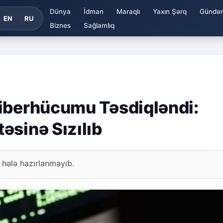
Dünya
İdman
Maraqlı
Yaxın Şərq
Gündə
EN
RU
Biznes
Sağlamlıq
Kiberhücumu Təsdiqləndi:
əsinə Sızılıb
 hələ hazırlanmayıb.