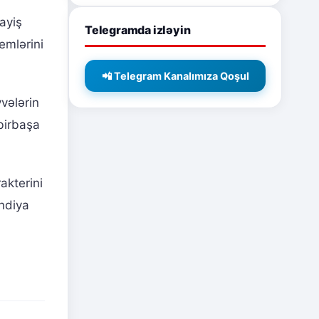
ayiş
Telegramda izləyin
emlərini
📲 Telegram Kanalımıza Qoşul
vələrin
 birbaşa
akterini
andiya