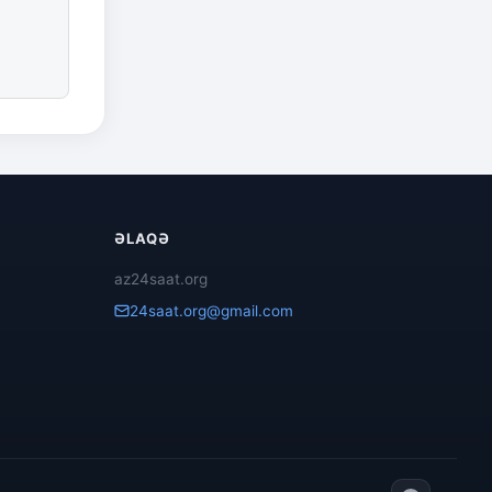
ƏLAQƏ
az24saat.org
24saat.org@gmail.com