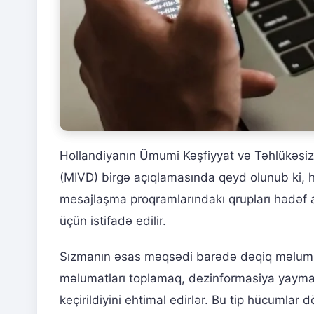
Hollandiyanın Ümumi Kəşfiyyat və Təhlükəsizli
(MIVD) birgə açıqlamasında qeyd olunub ki, h
mesajlaşma proqramlarındakı qrupları hədəf a
üçün istifadə edilir.
Sızmanın əsas məqsədi barədə dəqiq məlumat 
məlumatları toplamaq, dezinformasiya yayma
keçirildiyini ehtimal edirlər. Bu tip hücumlar dövl