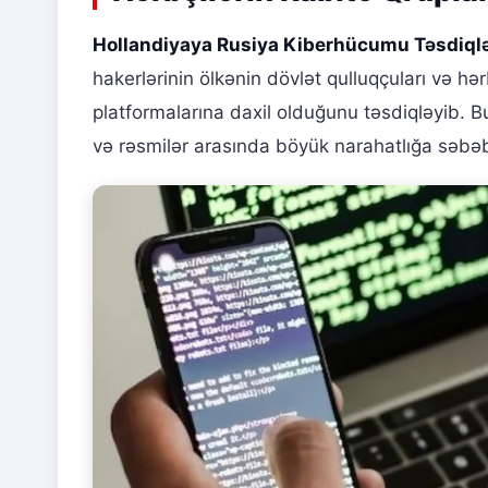
Hollandiyaya Rusiya Kiberhücumu Təsdiq
hakerlərinin ölkənin dövlət qulluqçuları və hə
platformalarına daxil olduğunu təsdiqləyib. Bu 
və rəsmilər arasında böyük narahatlığa səbə