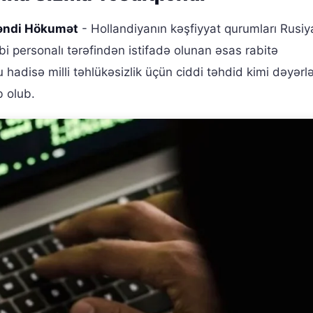
ləndi Hökumət
- Hollandiyanın kəşfiyyat qurumları Rusiy
rbi personalı tərəfindən istifadə olunan əsas rabitə
hadisə milli təhlükəsizlik üçün ciddi təhdid kimi dəyərlən
b olub.