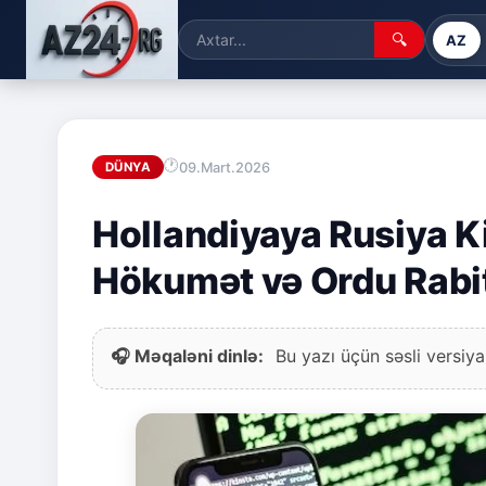
🔍
AZ
09.Mart.2026
DÜNYA
Hollandiyaya Rusiya 
Hökumət və Ordu Rabit
🎧 Məqaləni dinlə:
Bu yazı üçün səsli versiya