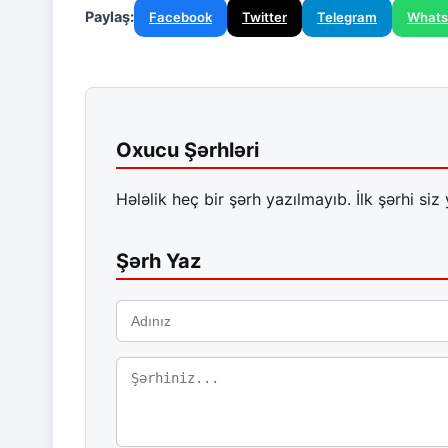
Paylaş:
Facebook
Twitter
Telegram
What
Oxucu Şərhləri
Hələlik heç bir şərh yazılmayıb. İlk şərhi siz 
Şərh Yaz