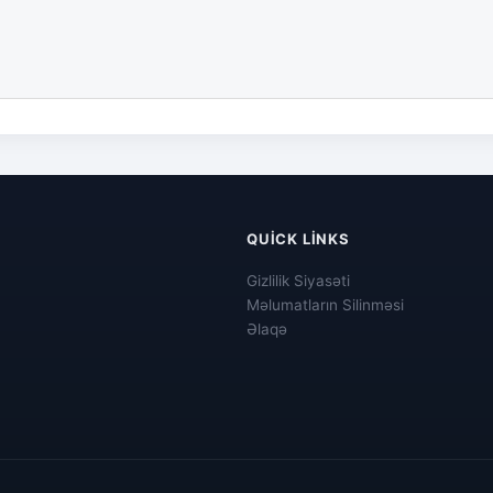
QUICK LINKS
Gizlilik Siyasəti
Məlumatların Silinməsi
Əlaqə