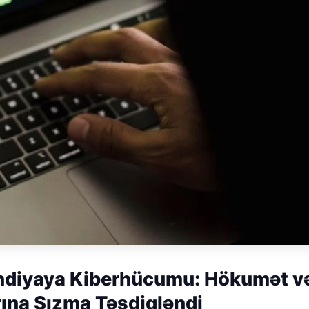
andiyaya Kiberhücumu: Hökumət v
rına Sızma Təsdiqləndi