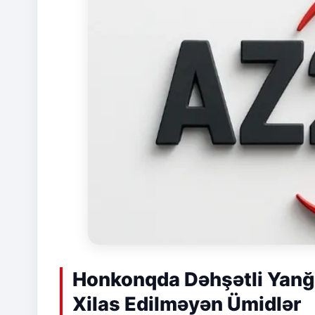
Honkonqda Dəhşətli Yanğı
Xilas Edilməyən Ümidlər