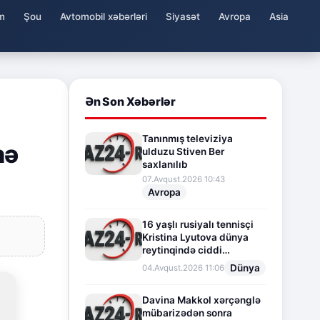
m
Şou
Avtomobil xəbərləri
Siyasət
Avropa
Asia
Ən Son Xəbərlər
Tanınmış televiziya
nə
ulduzu Stiven Ber
saxlanılıb
07.Avqust.2026 10:43
Avropa
16 yaşlı rusiyalı tennisçi
Kristina Lyutova dünya
reytinqində ciddi
irəliləyişə imza atdı
Dünya
04.Avqust.2026 11:06
Davina Makkol xərçənglə
mübarizədən sonra