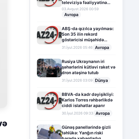
televiziya fəaliyyətinə
fasilə verir
03.Avqust.2026 00:59
Avropa
ABŞ-da qızılca yayılması:
Son 35 ilin rekord
göstəricisi müşahidə
olunur
Avropa
31.İyul.2026 05:46
Rusiya Ukraynanın iri
şəhərlərini kütləvi raket və
dron atəşinə tutub
Dünya
31.İyul.2026 03:09
BBVA-da kadr dəyişikliyi:
Karlos Torres rəhbərlikdə
ciddi islahatlar aparır
Avropa
30.İyul.2026 09:33
və
Günəş panellərində gizli
təhlükə: Yanğın riski
barədə xəbərdarlıq