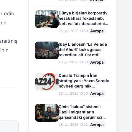
Dünya birjaları korporativ
r edib.
hesabatlara fokuslanıb:
nin
Neft və faiz dərəcələrinin
təsiri altında cari vəziyyət
Avropa
26.İyul.2026 10:50
arsıtmış
İbay Llanosun "La Velada
del Año 6" boks gecəsi
inin
rekordları alt-üst etdi
Avropa
26.İyul.2026 10:50
Donald Trampın İran
strategiyası: Yaxın Şərqdə
növbəti gərginlik
mərhələsi
Avropa
26.İyul.2026 10:50
Çinin “hukou” sistemi:
Daxili miqrantların
qarşısındakı görünməz
sədd
Avropa
26.İyul.2026 10:22