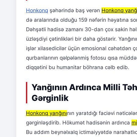
Honkonq
şəhərində baş verən
Honkonq yanğ
də aralarında olduğu 159 nəfərin həyatına so
Dəhşətli hadisə zamanı 30-dan çox sakin hələ 
üzləşdiyi çətinlikləri bir daha göstərir. Yanğın
işlər xilasedicilər üçün emosional cəhətdən ç
qurbanlarının qəlpələnmiş fotosu qısa müdd
diqqətini bu humanitar böhrana cəlb edib.
Yanğının Ardınca Milli Təh
Gərginlik
Honkonq yanğını
nın yaratdığı faciəvi nəticəl
gərginləşdirib. Hökumət hadisənin ardınca
mi
Bu addım beynəlxalq ictimaiyyətdə narahatlıql