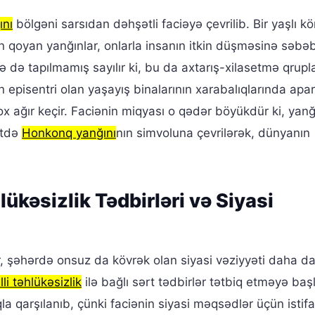
ını
bölgəni sarsıdan dəhşətli faciəyə çevrilib. Bir yaşlı k
n qoyan yanğınlar, onlarla insanın itkin düşməsinə səbəb
də tapılmamış sayılır ki, bu da axtarış-xilasetmə qrupla
ın episentri olan yaşayış binalarının xarabalıqlarında apar
ox ağır keçir. Faciənin miqyası o qədər böyükdür ki, yanğ
ətdə
Honkonq yanğını
nın simvoluna çevrilərək, dünyanın
lükəsizlik Tədbirləri və Siyasi
ər, şəhərdə onsuz da kövrək olan siyasi vəziyyəti daha d
lli təhlükəsizlik
ilə bağlı sərt tədbirlər tətbiq etməyə baş
a qarşılanıb, çünki faciənin siyasi məqsədlər üçün istif