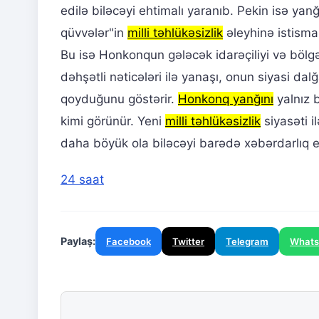
edilə biləcəyi ehtimalı yaranıb. Pekin isə ya
qüvvələr"in
milli təhlükəsizlik
əleyhinə istismar
Bu isə Honkonqun gələcək idarəçiliyi və bölgəni
dəhşətli nəticələri ilə yanaşı, onun siyasi d
qoyduğunu göstərir.
Honkonq yanğını
yalnız b
kimi görünür. Yeni
milli təhlükəsizlik
siyasəti i
daha böyük ola biləcəyi barədə xəbərdarlıq e
24 saat
Paylaş:
Facebook
Twitter
Telegram
What