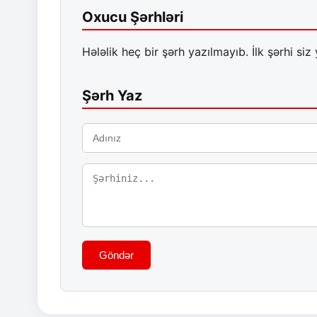
Oxucu Şərhləri
Hələlik heç bir şərh yazılmayıb. İlk şərhi siz 
Şərh Yaz
Göndər