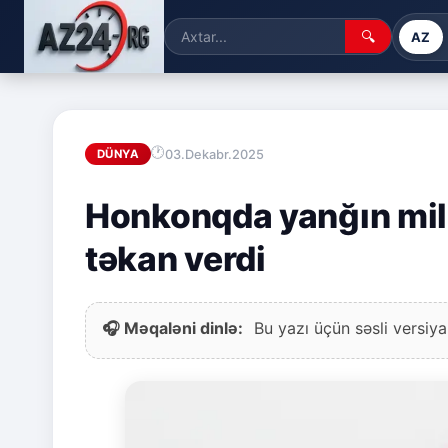
🔍
AZ
03.Dekabr.2025
DÜNYA
Honkonqda yanğın mill
təkan verdi
🎧 Məqaləni dinlə:
Bu yazı üçün səsli versiya