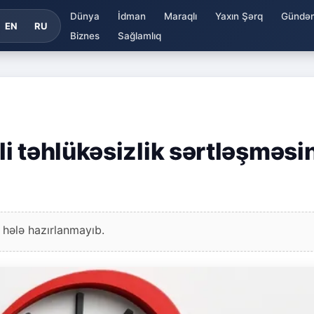
Dünya
İdman
Maraqlı
Yaxın Şərq
Gündə
EN
RU
Biznes
Sağlamlıq
i təhlükəsizlik sərtləşməsi
 hələ hazırlanmayıb.