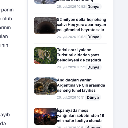
Dünya
26.İyul.2026 10:52
örpənin
 olub.
52 milyon dollarlıq nəhəng
səhv: Heç yerə aparmayan
rının
yol görənləri heyrətə salır
ılan
Dünya
26.İyul.2026 10:52
ının
Tarixi ərazi yalanı:
Turistləri aldadan şəxs
bələdiyyəni də çaşdırdı
Dünya
26.İyul.2026 10:52
And dağları yarılır:
Argentina və Çili arasında
nəhəng tunel layihəsi
Dünya
26.İyul.2026 10:51
a
İspaniyada meşə
layıb.
yanğınları səbəbindən 19
min nəfər təxliyə olunub
adə
Avropa
26.İyul.2026 10:51