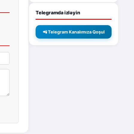
Telegramda izləyin
📲 Telegram Kanalımıza Qoşul