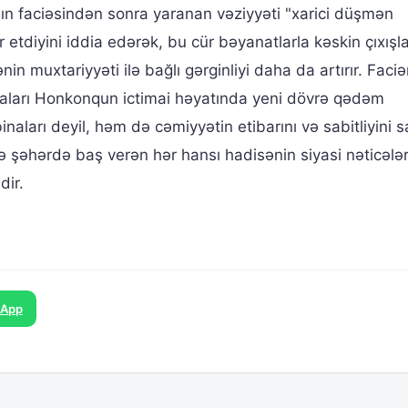
nğın faciəsindən sonra yaranan vəziyyəti "xarici düşmən
 etdiyini iddia edərək, bu cür bəyanatlarla kəskin çıxışla
n muxtariyyəti ilə bağlı gərginliyi daha da artırır. Faciə
alğaları Honkonqun ictimai həyatında yeni dövrə qədəm
inaları deyil, həm də cəmiyyətin etibarını və sabitliyini s
lə şəhərdə baş verən hər hansı hadisənin siyasi nəticələr
dir.
sApp