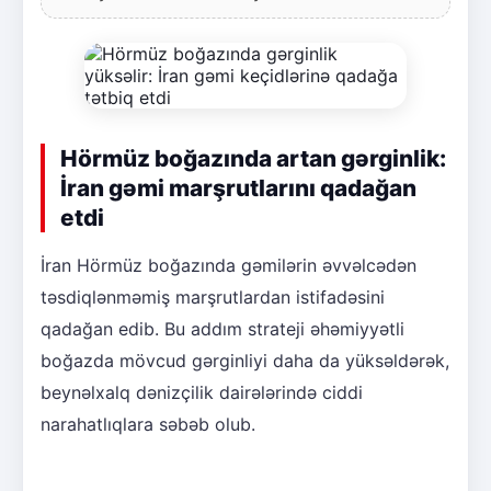
Hörmüz boğazında artan gərginlik:
İran gəmi marşrutlarını qadağan
etdi
İran Hörmüz boğazında gəmilərin əvvəlcədən
təsdiqlənməmiş marşrutlardan istifadəsini
qadağan edib. Bu addım strateji əhəmiyyətli
boğazda mövcud gərginliyi daha da yüksəldərək,
beynəlxalq dənizçilik dairələrində ciddi
narahatlıqlara səbəb olub.