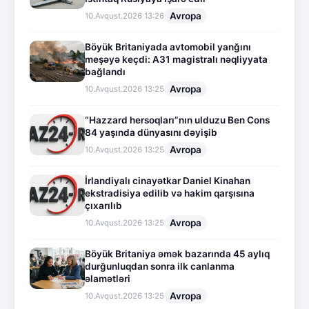
Avropa
10.Avqust.2026 13:26
Böyük Britaniyada avtomobil yanğını
meşəyə keçdi: A31 magistralı nəqliyyata
bağlandı
Avropa
10.Avqust.2026 13:25
“Hazzard hersoqları”nın ulduzu Ben Cons
84 yaşında dünyasını dəyişib
Avropa
10.Avqust.2026 13:25
İrlandiyalı cinayətkar Daniel Kinahan
ekstradisiya edilib və hakim qarşısına
çıxarılıb
Avropa
10.Avqust.2026 13:25
Böyük Britaniya əmək bazarında 45 aylıq
durğunluqdan sonra ilk canlanma
əlamətləri
Avropa
10.Avqust.2026 13:25