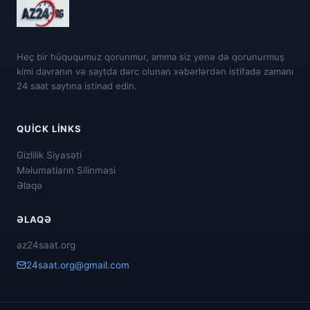
Heç bir hüququmuz qorunmur, amma siz yenə də qorunurmuş
kimi davranın və saytda dərc olunan xəbərlərdən istifadə zamanı
24 saat saytına istinad edin.
QUICK LINKS
Gizlilik Siyasəti
Məlumatların Silinməsi
Əlaqə
ƏLAQƏ
az24saat.org
24saat.org@gmail.com