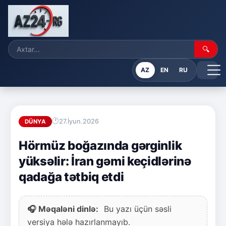
🔍
AZ
EN
RU
27.İyun.2026
DÜNYA
Hörmüz boğazında gərginlik
yüksəlir: İran gəmi keçidlərinə
qadağa tətbiq etdi
🎧 Məqaləni dinlə:
Bu yazı üçün səsli
versiya hələ hazırlanmayıb.