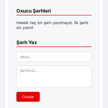
Oxucu Şərhləri
Hələlik heç bir şərh yazılmayıb. İlk şərhi
siz yazın!
Şərh Yaz
Göndər