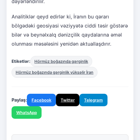
dəyərləndirilir.
Analitiklər qeyd edirlər ki, İranın bu qərarı
bölgədəki geosiyasi vəziyyətə ciddi təsir göstərə
bilər və beynəlxalq dənizçilik qaydalarına əməl
olunması məsələsini yenidən aktuallaşdırır.
Etiketlər:
Hörmüz boğazında gərginlik
Hörmüz boğazında gərginlik yüksəlir İran
Paylaş:
Facebook
Twitter
Telegram
WhatsApp