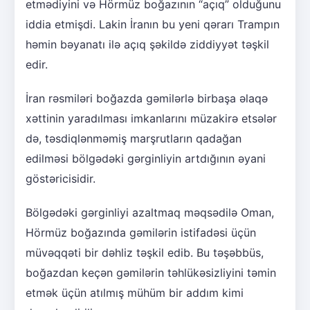
etmədiyini və Hörmüz boğazının “açıq” olduğunu
iddia etmişdi. Lakin İranın bu yeni qərarı Trampın
həmin bəyanatı ilə açıq şəkildə ziddiyyət təşkil
edir.
İran rəsmiləri boğazda gəmilərlə birbaşa əlaqə
xəttinin yaradılması imkanlarını müzakirə etsələr
də, təsdiqlənməmiş marşrutların qadağan
edilməsi bölgədəki gərginliyin artdığının əyani
göstəricisidir.
Bölgədəki gərginliyi azaltmaq məqsədilə Oman,
Hörmüz boğazında gəmilərin istifadəsi üçün
müvəqqəti bir dəhliz təşkil edib. Bu təşəbbüs,
boğazdan keçən gəmilərin təhlükəsizliyini təmin
etmək üçün atılmış mühüm bir addım kimi