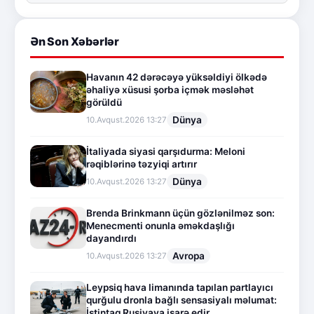
Ən Son Xəbərlər
Havanın 42 dərəcəyə yüksəldiyi ölkədə
əhaliyə xüsusi şorba içmək məsləhət
görüldü
Dünya
10.Avqust.2026 13:27
İtaliyada siyasi qarşıdurma: Meloni
rəqiblərinə təzyiqi artırır
Dünya
10.Avqust.2026 13:27
Brenda Brinkmann üçün gözlənilməz son:
Menecmenti onunla əməkdaşlığı
dayandırdı
Avropa
10.Avqust.2026 13:27
Leypsiq hava limanında tapılan partlayıcı
qurğulu dronla bağlı sensasiyalı məlumat:
İstintaq Rusiyaya işarə edir