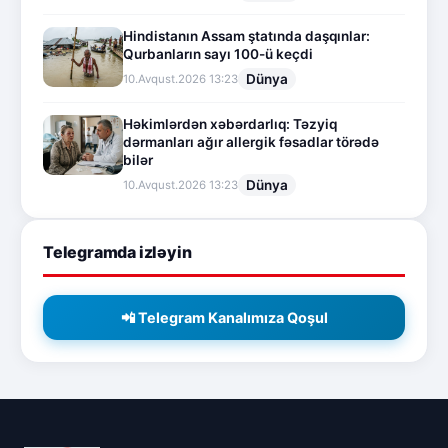
Hindistanın Assam ştatında daşqınlar:
Qurbanların sayı 100-ü keçdi
Dünya
10.Avqust.2026 13:23
Həkimlərdən xəbərdarlıq: Təzyiq
dərmanları ağır allergik fəsadlar törədə
bilər
Dünya
10.Avqust.2026 13:23
Telegramda izləyin
📲 Telegram Kanalımıza Qoşul