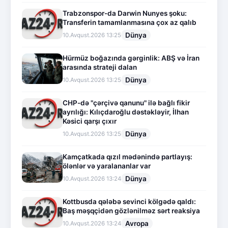
Trabzonspor-da Darwin Nunyes şoku:
Transferin tamamlanmasına çox az qalıb
Dünya
10.Avqust.2026 13:25
Hürmüz boğazında gərginlik: ABŞ və İran
arasında strateji dalan
Dünya
10.Avqust.2026 13:25
CHP-də "çərçivə qanunu" ilə bağlı fikir
ayrılığı: Kılıçdaroğlu dəstəkləyir, İlhan
Kəsici qarşı çıxır
Dünya
10.Avqust.2026 13:25
Kamçatkada qızıl mədənində partlayış:
ölənlər və yaralananlar var
Dünya
10.Avqust.2026 13:24
Kottbusda qələbə sevinci kölgədə qaldı:
Baş məşqçidən gözlənilməz sərt reaksiya
Avropa
10.Avqust.2026 13:24