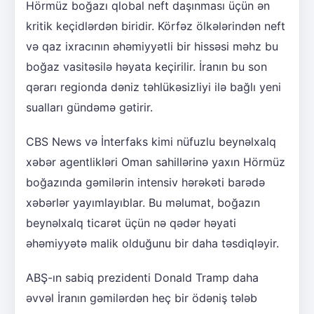
Hörmüz boğazı qlobal neft daşınması üçün ən
kritik keçidlərdən biridir. Körfəz ölkələrindən neft
və qaz ixracının əhəmiyyətli bir hissəsi məhz bu
boğaz vasitəsilə həyata keçirilir. İranın bu son
qərarı regionda dəniz təhlükəsizliyi ilə bağlı yeni
sualları gündəmə gətirir.
CBS News və İnterfaks kimi nüfuzlu beynəlxalq
xəbər agentlikləri Oman sahillərinə yaxın Hörmüz
boğazında gəmilərin intensiv hərəkəti barədə
xəbərlər yayımlayıblar. Bu məlumat, boğazın
beynəlxalq ticarət üçün nə qədər həyati
əhəmiyyətə malik olduğunu bir daha təsdiqləyir.
ABŞ-ın sabiq prezidenti Donald Tramp daha
əvvəl İranın gəmilərdən heç bir ödəniş tələb