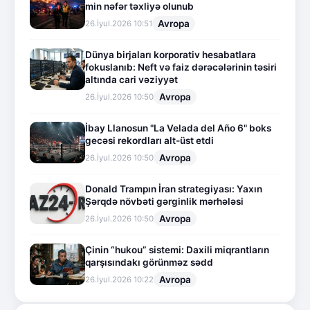
min nəfər təxliyə olunub
Avropa
26.İyul.2026 10:51
Dünya birjaları korporativ hesabatlara
fokuslanıb: Neft və faiz dərəcələrinin təsiri
altında cari vəziyyət
Avropa
26.İyul.2026 10:50
İbay Llanosun "La Velada del Año 6" boks
gecəsi rekordları alt-üst etdi
Avropa
26.İyul.2026 10:50
Donald Trampın İran strategiyası: Yaxın
Şərqdə növbəti gərginlik mərhələsi
Avropa
26.İyul.2026 10:50
Çinin “hukou” sistemi: Daxili miqrantların
qarşısındakı görünməz sədd
Avropa
26.İyul.2026 10:22