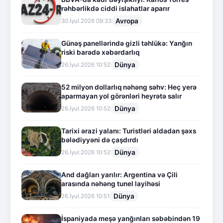
rəhbərlikdə ciddi islahatlar aparır
Avropa
30.İyul.2026 09:33
Günəş panellərində gizli təhlükə: Yanğın
riski barədə xəbərdarlıq
Dünya
26.İyul.2026 10:52
52 milyon dollarlıq nəhəng səhv: Heç yerə
aparmayan yol görənləri heyrətə salır
Dünya
26.İyul.2026 10:52
Tarixi ərazi yalanı: Turistləri aldadan şəxs
bələdiyyəni də çaşdırdı
Dünya
26.İyul.2026 10:52
And dağları yarılır: Argentina və Çili
arasında nəhəng tunel layihəsi
Dünya
26.İyul.2026 10:51
İspaniyada meşə yanğınları səbəbindən 19