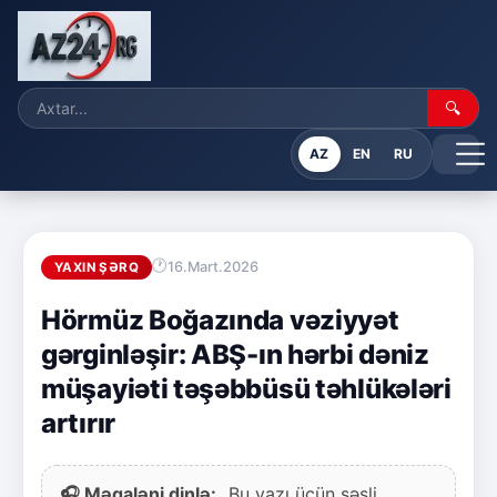
🔍
AZ
EN
RU
16.Mart.2026
YAXIN ŞƏRQ
Hörmüz Boğazında vəziyyət
gərginləşir: ABŞ-ın hərbi dəniz
müşayiəti təşəbbüsü təhlükələri
artırır
🎧 Məqaləni dinlə:
Bu yazı üçün səsli