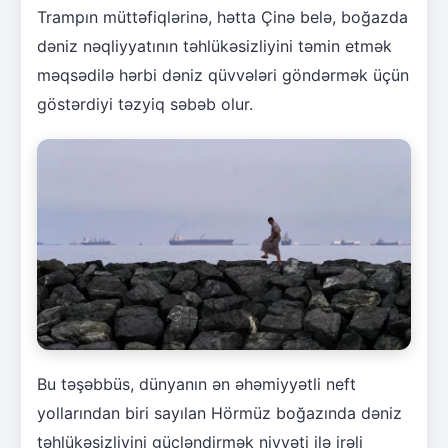
Trampın müttəfiqlərinə, hətta Çinə belə, boğazda
dəniz nəqliyyatının təhlükəsizliyini təmin etmək
məqsədilə hərbi dəniz qüvvələri göndərmək üçün
göstərdiyi təzyiq səbəb olur.
Bu təşəbbüs, dünyanın ən əhəmiyyətli neft
yollarından biri sayılan Hörmüz boğazında dəniz
təhlükəsizliyini gücləndirmək niyyəti ilə irəli