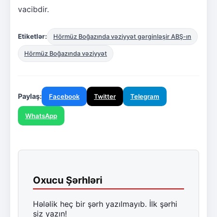
vacibdir.
Etiketlər:
Hörmüz Boğazında vəziyyət gərginləşir ABŞ-ın
Hörmüz Boğazında vəziyyət
Paylaş:
Facebook
Twitter
Telegram
WhatsApp
Oxucu Şərhləri
Hələlik heç bir şərh yazılmayıb. İlk şərhi
siz yazın!