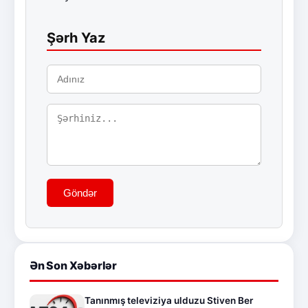
Şərh Yaz
Göndər
Ən Son Xəbərlər
Tanınmış televiziya ulduzu Stiven Ber