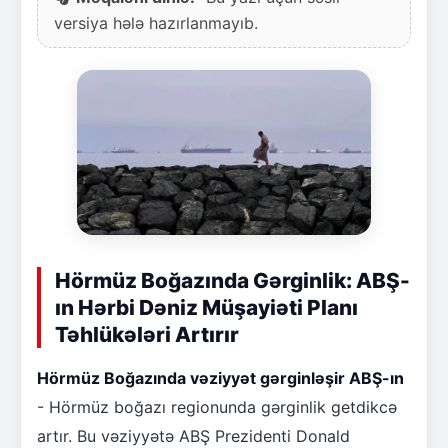
versiya hələ hazırlanmayıb.
Hörmüz Boğazında Gərginlik: ABŞ-
ın Hərbi Dəniz Müşayiəti Planı
Təhlükələri Artırır
Hörmüz Boğazında vəziyyət gərginləşir ABŞ-ın
- Hörmüz boğazı regionunda gərginlik getdikcə
artır. Bu vəziyyətə ABŞ Prezidenti Donald