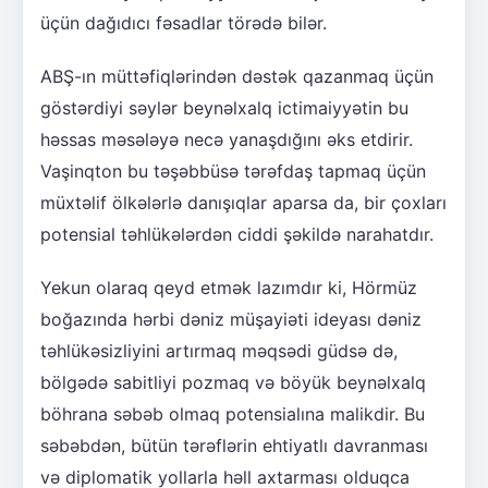
üçün dağıdıcı fəsadlar törədə bilər.
ABŞ-ın müttəfiqlərindən dəstək qazanmaq üçün
göstərdiyi səylər beynəlxalq ictimaiyyətin bu
həssas məsələyə necə yanaşdığını əks etdirir.
Vaşinqton bu təşəbbüsə tərəfdaş tapmaq üçün
müxtəlif ölkələrlə danışıqlar aparsa da, bir çoxları
potensial təhlükələrdən ciddi şəkildə narahatdır.
Yekun olaraq qeyd etmək lazımdır ki, Hörmüz
boğazında hərbi dəniz müşayiəti ideyası dəniz
təhlükəsizliyini artırmaq məqsədi güdsə də,
bölgədə sabitliyi pozmaq və böyük beynəlxalq
böhrana səbəb olmaq potensialına malikdir. Bu
səbəbdən, bütün tərəflərin ehtiyatlı davranması
və diplomatik yollarla həll axtarması olduqca