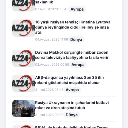
saxlanılıb
Avropa
07.Avqust.2026 10:43
16 yaşlı rusiyalı tennisçi Kristina Lyutova
dünya reytinqində ciddi irəliləyişə imza
atdı
Dünya
04.Avqust.2026 11:06
Davina Makkol xərçənglə mübarizədən
sonra televiziya fəaliyyətinə fasilə verir
Avropa
03.Avqust.2026 00:59
ABŞ-da qızılca yayılması: Son 35 ilin
rekord göstəricisi müşahidə olunur
Avropa
31.İyul.2026 05:46
Rusiya Ukraynanın iri şəhərlərini kütləvi
raket və dron atəşinə tutub
Dünya
31.İyul.2026 03:09
BBVA-da kadr dəyişikliyi: Karlos Torres