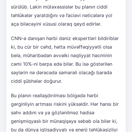
sürülüb. Lakin mütəxəssislər bu planın ciddi
təhlükələr yaratdığını və faciəvi nəticələrə yol
aça biləcəyini xüsusi olaraq qeyd edirlər.
CNN-ə danışan hərbi dəniz ekspertləri bildiriblər
ki, bu cür bir cəhd, hətta müvəffəqiyyətli olsa
belə, müharibədən əvvəlki nəqliyyat həcminin
cəmi 10%-ni bərpa edə bilər. Bu isə göstərilən
səylərin nə dərəcədə səmərəli olacağı barədə
ciddi şübhələr doğurur.
Bu planın reallaşdırılması bölgədə hərbi
gərginliyin artması riskini yüksəldir. Hər hansı bir
səhv addım və ya gözlənilməz hadisə
genişmiqyaslı bir münaqişəyə səbəb ola bilər ki,
bu da dünya iqtisadiyyatı və enerji təhlükəsizliyi