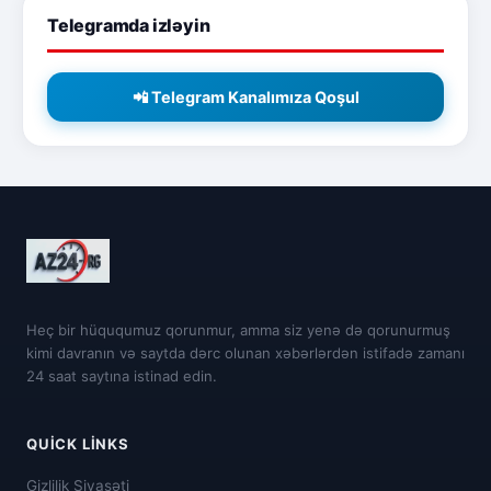
Telegramda izləyin
📲 Telegram Kanalımıza Qoşul
Heç bir hüququmuz qorunmur, amma siz yenə də qorunurmuş
kimi davranın və saytda dərc olunan xəbərlərdən istifadə zamanı
24 saat saytına istinad edin.
QUICK LINKS
Gizlilik Siyasəti