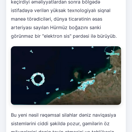
keçirdiyi əməliyyatlardan sonra bölgədə
istifadəyə verilən yüksək texnologiyalı siqnal
maneə törədiciləri, dünya ticarətinin əsas
arteriyası sayılan Hürmüz boğazını sanki
görünməz bir "elektron sis" pərdəsi ilə bürüyüb.
Bu yeni nəsil rəqəmsal silahlar dəniz naviqasiya
sistemlərini ciddi şəkildə pozur, gəmilərin öz
mövqelərini dəqiq təyin etməsini və təhlükəsiz