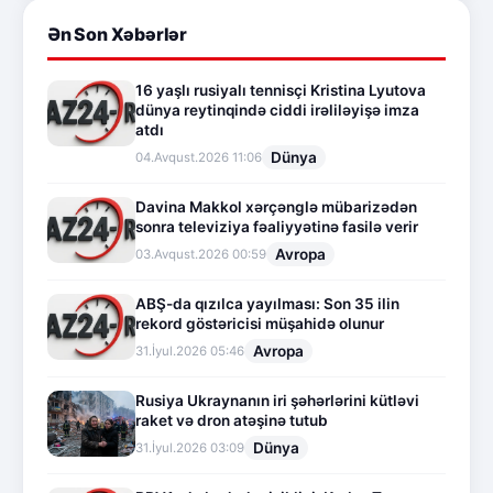
Ən Son Xəbərlər
16 yaşlı rusiyalı tennisçi Kristina Lyutova
dünya reytinqində ciddi irəliləyişə imza
atdı
Dünya
04.Avqust.2026 11:06
Davina Makkol xərçənglə mübarizədən
sonra televiziya fəaliyyətinə fasilə verir
Avropa
03.Avqust.2026 00:59
ABŞ-da qızılca yayılması: Son 35 ilin
rekord göstəricisi müşahidə olunur
Avropa
31.İyul.2026 05:46
Rusiya Ukraynanın iri şəhərlərini kütləvi
raket və dron atəşinə tutub
Dünya
31.İyul.2026 03:09