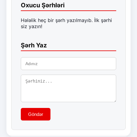
Oxucu Şərhləri
Hələlik heç bir şərh yazılmayıb. İlk şərhi
siz yazın!
Şərh Yaz
Göndər