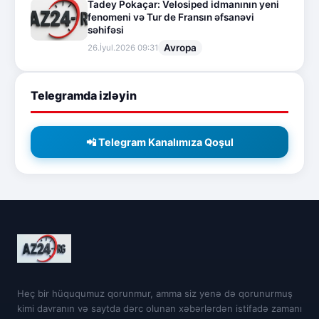
Tadey Pokaçar: Velosiped idmanının yeni
fenomeni və Tur de Fransın əfsanəvi
səhifəsi
Avropa
26.İyul.2026 09:31
Telegramda izləyin
📲 Telegram Kanalımıza Qoşul
Heç bir hüququmuz qorunmur, amma siz yenə də qorunurmuş
kimi davranın və saytda dərc olunan xəbərlərdən istifadə zamanı