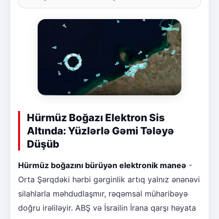
Hürmüz Boğazı Elektron Sis
Altında: Yüzlərlə Gəmi Tələyə
Düşüb
Hürmüz boğazını bürüyən elektronik maneə
-
Orta Şərqdəki hərbi gərginlik artıq yalnız ənənəvi
silahlarla məhdudlaşmır, rəqəmsal müharibəyə
doğru irəliləyir. ABŞ və İsrailin İrana qarşı həyata