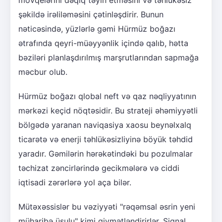
şəkildə irəliləməsini çətinləşdirir. Bunun
nəticəsində, yüzlərlə gəmi Hürmüz boğazı
ətrafında qeyri-müəyyənlik içində qalıb, hətta
bəziləri planlaşdırılmış marşrutlarından sapmağa
məcbur olub.
Hürmüz boğazı qlobal neft və qaz nəqliyyatının
mərkəzi keçid nöqtəsidir. Bu strateji əhəmiyyətli
bölgədə yaranan naviqasiya xaosu beynəlxalq
ticarətə və enerji təhlükəsizliyinə böyük təhdid
yaradır. Gəmilərin hərəkətindəki bu pozulmalar
təchizat zəncirlərində gecikmələrə və ciddi
iqtisadi zərərlərə yol aça bilər.
Mütəxəssislər bu vəziyyəti "rəqəmsal əsrin yeni
müharibə üsulu" kimi qiymətləndirirlər. Siqnal