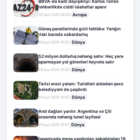
BBVA-da kadr dəyişikliyi: Karlos Torres
rəhbərlikdə ciddi islahatlar aparır
Avropa
30.İyul.2026 09:33
Günəş panellərində gizli təhlükə: Yanğın
riski barədə xəbərdarlıq
Dünya
26.İyul.2026 10:52
52 milyon dollarlıq nəhəng səhv: Heç yerə
aparmayan yol görənləri heyrətə salır
Dünya
26.İyul.2026 10:52
Tarixi ərazi yalanı: Turistləri aldadan şəxs
bələdiyyəni də çaşdırdı
Dünya
26.İyul.2026 10:52
And dağları yarılır: Argentina və Çili
arasında nəhəng tunel layihəsi
Dünya
26.İyul.2026 10:51
İspaniyada meşə yanğınları səbəbindən 19