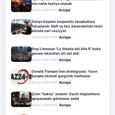
min nəfər təxliyə olunub
Avropa
26.İyul.2026 10:51
Dünya birjaları korporativ hesabatlara
fokuslanıb: Neft və faiz dərəcələrinin təsiri
altında cari vəziyyət
Avropa
26.İyul.2026 10:50
İbay Llanosun "La Velada del Año 6" boks
gecəsi rekordları alt-üst etdi
Avropa
26.İyul.2026 10:50
Donald Trampın İran strategiyası: Yaxın
Şərqdə növbəti gərginlik mərhələsi
Avropa
26.İyul.2026 10:50
Çinin “hukou” sistemi: Daxili miqrantların
qarşısındakı görünməz sədd
Avropa
26.İyul.2026 10:22