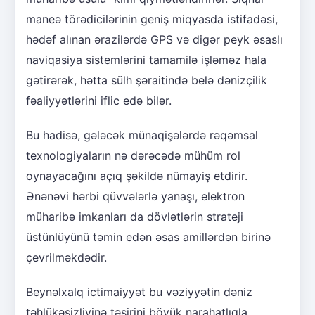
maneə törədicilərinin geniş miqyasda istifadəsi,
hədəf alınan ərazilərdə GPS və digər peyk əsaslı
naviqasiya sistemlərini tamamilə işləməz hala
gətirərək, hətta sülh şəraitində belə dənizçilik
fəaliyyətlərini iflic edə bilər.
Bu hadisə, gələcək münaqişələrdə rəqəmsal
texnologiyaların nə dərəcədə mühüm rol
oynayacağını açıq şəkildə nümayiş etdirir.
Ənənəvi hərbi qüvvələrlə yanaşı, elektron
müharibə imkanları da dövlətlərin strateji
üstünlüyünü təmin edən əsas amillərdən birinə
çevrilməkdədir.
Beynəlxalq ictimaiyyət bu vəziyyətin dəniz
təhlükəsizliyinə təsirini böyük narahatlıqla