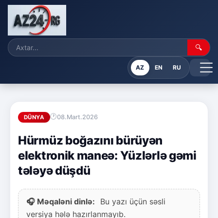
🔍
AZ
EN
RU
08.Mart.2026
DÜNYA
Hürmüz boğazını bürüyən
elektronik maneə: Yüzlərlə gəmi
tələyə düşdü
🎧 Məqaləni dinlə:
Bu yazı üçün səsli
versiya hələ hazırlanmayıb.