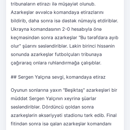
tribunaların etirazı ilə müşayiət olunub.
Azarkeşlər əvvəlcə komandaya etirazlarını
bildirib, daha sonra isə dəstək nümayiş etdiriblər.
Ukrayna komandasının 2-0 hesabıyla önə
keçməsindən sonra azarkeşlər "Bu tərəfdara ayıb
olur" şüarını səsləndiriblər. Lakin birinci hissənin
sonunda azarkeşlər futbolçuları tribunaya
çağıraraq onlara ruhlandırmağa çalışıblar.
## Sergen Yalçına sevgi, komandaya etiraz
Oyunun sonlarına yaxın "Beşiktaş" azarkeşləri bir
müddət Sergen Yalçının xeyrinə şüarlar
səsləndiriblər. Dördüncü qoldan sonra
azarkeşlərin əksəriyyəti stadionu tərk edib. Final
fitindən sonra isə qalan azarkeşlər komandanı