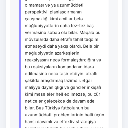
olmaması və ya uzunmüddətli
perspektivli planlaşdırmanın
çatışmazlığı kimi amillər belə
məğlubiyyətlərin daha tez-tez baş
verməsinə səbəb ola bilər. Məqalə bu
mövzularda daha ətraflı təhlil təqdim
etməsəydi daha yaxşı olardı. Belə bir
məğlubiyyətin azarkeşlərin
reaksiyasını necə formalaşdırdığını və
bu reaksiyaların komandanın idarə
edilməsinə necə təsir etdiyini ətraflı
şəkildə araşdırmaq lazımdır. Əgər
maliyyə dayanıqlığı və gənclər inkişafı
kimi məsələlər həll edilməzsə, bu cür
nəticələr gələcəkdə də davam edə
bilər. Bəs Türkiyə futbolunun bu
uzunmüddətli problemlərinin həlli üçün
hansı davamlı və effektiv strategiya