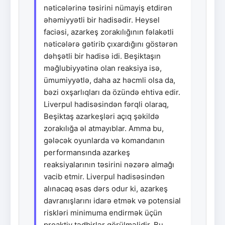
nəticələrinə təsirini nümayiş etdirən
əhəmiyyətli bir hadisədir. Heysel
faciəsi, azarkeş zorakılığının fəlakətli
nəticələrə gətirib çıxardığını göstərən
dəhşətli bir hadisə idi. Beşiktaşın
məğlubiyyətinə olan reaksiya isə,
ümumiyyətlə, daha az həcmli olsa da,
bəzi oxşarlıqları da özündə ehtiva edir.
Liverpul hadisəsindən fərqli olaraq,
Beşiktaş azarkeşləri açıq şəkildə
zorakılığa əl atmayıblar. Amma bu,
gələcək oyunlarda və komandanın
performansında azarkeş
reaksiyalarının təsirini nəzərə almağı
vacib etmir. Liverpul hadisəsindən
alınacaq əsas dərs odur ki, azarkeş
davranışlarını idarə etmək və potensial
riskləri minimuma endirmək üçün
proaktiv tədbirlər görülməlidir. Bu,