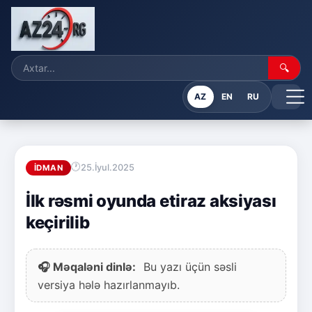
🔍
AZ
EN
RU
25.İyul.2025
İDMAN
İlk rəsmi oyunda etiraz aksiyası
keçirilib
🎧 Məqaləni dinlə:
Bu yazı üçün səsli
versiya hələ hazırlanmayıb.