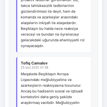
təkcə təhlükəsizlik tədbirlərinin
gücləndirilməsi ilə deyil, həm də
komanda və azarkeşlər arasındakı
əlaqələrin inkişafı ilə əlaqədardır.
Beşiktaşın bu halda necə reaksiya
verəcəyi və bundan nə öyrənəcəyi
gələcəkdəki uğurunda əhəmiyyətli rol
oynayacaqdır.
Tofiq Camalov
25.İyul.2025 01:38
Məqalədə Beşiktaşın Avropa
Liqasındakı məğlubiyyətinə və
azarkeşlərin reaksiyasına toxunulur.
Ancaq bu hadisənin sosial və iqtisadi
kontekstini daha geniş şəkildə
araşdırmaq vacibdir. Məğlubiyyətin