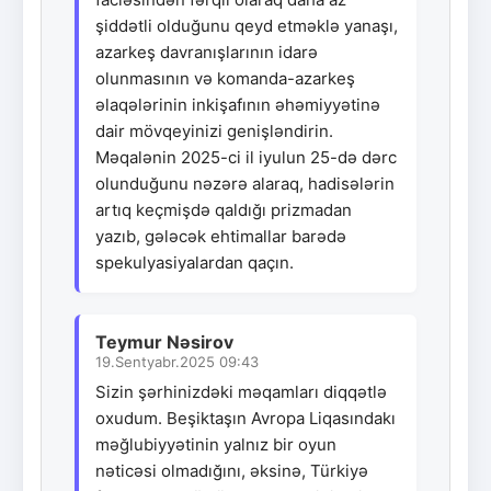
şiddətli olduğunu qeyd etməklə yanaşı,
azarkeş davranışlarının idarə
olunmasının və komanda-azarkeş
əlaqələrinin inkişafının əhəmiyyətinə
dair mövqeyinizi genişləndirin.
Məqalənin 2025-ci il iyulun 25-də dərc
olunduğunu nəzərə alaraq, hadisələrin
artıq keçmişdə qaldığı prizmadan
yazıb, gələcək ehtimallar barədə
spekulyasiyalardan qaçın.
Teymur Nəsirov
19.Sentyabr.2025 09:43
Sizin şərhinizdəki məqamları diqqətlə
oxudum. Beşiktaşın Avropa Liqasındakı
məğlubiyyətinin yalnız bir oyun
nəticəsi olmadığını, əksinə, Türkiyə