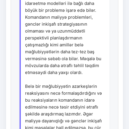
idarəetmə modelləri ilə bağlı daha
böyük bir problemə işarə edə bilər.
Komandanın maliyyə problemləri,
gənclər inkişafı strategiyasının
olmaması və ya uzunmüddətli
perspektivli planlaşdırmanın
çatışmazlığı kimi amillər belə
məğlubiyyətlərin daha tez-tez baş
verməsinə səbəb ola bilər. Məqalə bu
mövzularda daha ətraflı təhlil təqdim
etməsəydi daha yaxşı olardı.
Belə bir məğlubiyyətin azarkeşlərin
reaksiyasını necə formalaşdırdığını və
bu reaksiyaların komandanın idarə
edilməsinə necə təsir etdiyini ətraflı
şəkildə araşdırmaq lazımdır. Əgər
maliyyə dayanıqlığı və gənclər inkişafı
kimi məsələlər həll edilməzsə, bu cür