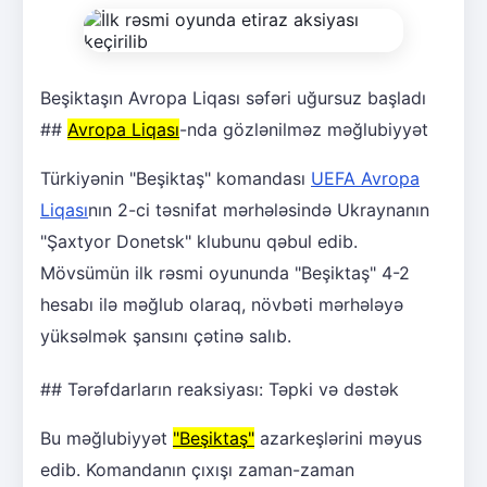
Beşiktaşın Avropa Liqası səfəri uğursuz başladı
##
Avropa Liqası
-nda gözlənilməz məğlubiyyət
Türkiyənin "Beşiktaş" komandası
UEFA Avropa
Liqası
nın 2-ci təsnifat mərhələsində Ukraynanın
"Şaxtyor Donetsk" klubunu qəbul edib.
Mövsümün ilk rəsmi oyununda "Beşiktaş" 4-2
hesabı ilə məğlub olaraq, növbəti mərhələyə
yüksəlmək şansını çətinə salıb.
## Tərəfdarların reaksiyası: Təpki və dəstək
Bu məğlubiyyət
"Beşiktaş"
azarkeşlərini məyus
edib. Komandanın çıxışı zaman-zaman