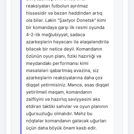
reaksiyaları futbolun ayrılmaz
hissəsidir və bəzən həddindən artıq
ola bilər. Lakin "Şaxtyor Donetsk" kimi
bir komandaya qarşı ilk rəsmi oyunda
4-2-lik məğlubiyyət, sadəcə
azarkeşlərin həyəcanı ilə əlaqələndirilə
biləcək bir nəticə deyil. Komandanın
özünün oyun planı, fiziki hazırlığı və
meydandakı performansı kimi
məsələləri qabartmaq əvəzinə, siz
azarkeşlərin reaksiyalarına daha çox
diqqət yetirmisiniz. Məncə, əsas diqqət
yetirilməli məqam, komandanın
zəifliyini və hazırlıq səviyyəsini əks
etdirən taktiki səhvlər və oyun planının
uğursuzluğu olmalıdır. Məhz bu
nöqtələr komandanın gələcək uğurları
üçün daha böyük önəm kəsb edir.