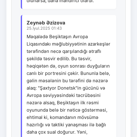
olunarsa, daha inandırıcı olardı.
Zeynəb Əzizova
25.İyul.2025 01:43
Məqalədə Beşiktaşın Avropa
Liqasındakı məğlubiyyətinin azarkeşlər
tərəfindən necə qarşılandığı ətraflı
şəkildə təsvir edilib. Bu təsvir,
həqiqətən də, oyun sonrası duyğuların
canlı bir portresini çəkir. Bununla belə,
gəlin məsələnin bu tərəfini də nəzərə
alaq: "Şaxtyor Donetsk"in gücünü və
Avropa səviyyəsindəki təcrübəsini
nəzərə alsaq, Beşiktaşın ilk rəsmi
oyununda belə bir nəticə göstərməsi,
ehtimal ki, komandanın mövsümə
hazırlığı və taktiki yanaşması ilə bağlı
daha çox sual doğurur. Yəni,