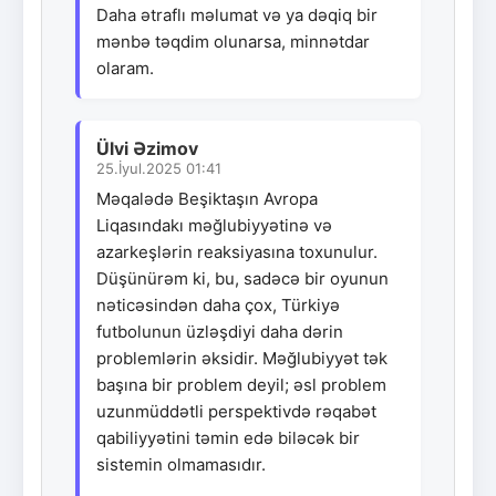
Daha ətraflı məlumat və ya dəqiq bir
mənbə təqdim olunarsa, minnətdar
olaram.
Ülvi Əzimov
25.İyul.2025 01:41
Məqalədə Beşiktaşın Avropa
Liqasındakı məğlubiyyətinə və
azarkeşlərin reaksiyasına toxunulur.
Düşünürəm ki, bu, sadəcə bir oyunun
nəticəsindən daha çox, Türkiyə
futbolunun üzləşdiyi daha dərin
problemlərin əksidir. Məğlubiyyət tək
başına bir problem deyil; əsl problem
uzunmüddətli perspektivdə rəqabət
qabiliyyətini təmin edə biləcək bir
sistemin olmamasıdır.