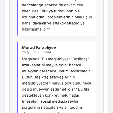
nəticələr gələcəkdə də davam edə
bilər. Bəs Türkiyə futbolunun bu
uzunmüddətli problemlərinin həlli üçün
hansı davamlı və effektiv strategiya
hazırlanmalıdır?
Murad Fərzəliyev
25.İyul.2025 01:44
Məqalədə "Bu məğlubiyyət "Beşiktaş"
azarkeşlərini məyus edib" ifadəsi
müəyyən dərəcədə ümumiləşdirmədir.
Bütün Beşiktaş azarkeşlərinin
məğlubiyyətdən məyus olduğunu necə
dəqiq müəyyənləşdirmək olar? Bu fikri
dəstəkləyən konkret məlumatlar
(məsələn, sosial mediada rəylər,
sorğuların nəticələri və s.) təqdim