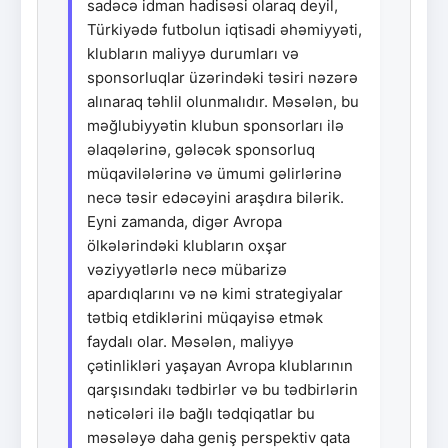
sadəcə idman hadisəsi olaraq deyil,
Türkiyədə futbolun iqtisadi əhəmiyyəti,
klubların maliyyə durumları və
sponsorluqlar üzərindəki təsiri nəzərə
alınaraq təhlil olunmalıdır. Məsələn, bu
məğlubiyyətin klubun sponsorları ilə
əlaqələrinə, gələcək sponsorluq
müqavilələrinə və ümumi gəlirlərinə
necə təsir edəcəyini araşdıra bilərik.
Eyni zamanda, digər Avropa
ölkələrindəki klubların oxşar
vəziyyətlərlə necə mübarizə
apardıqlarını və nə kimi strategiyalar
tətbiq etdiklərini müqayisə etmək
faydalı olar. Məsələn, maliyyə
çətinlikləri yaşayan Avropa klublarının
qarşısındakı tədbirlər və bu tədbirlərin
nəticələri ilə bağlı tədqiqatlar bu
məsələyə daha geniş perspektiv qata