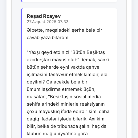
Rəşad Rzayev
27.Avqust.2025 07:33
Əlbəttə, məqalədəki şərhə belə bir
cavab yaza bilərəm:
"Yaxşı qeyd etdiniz! "Bütün Beşiktaş
azarkeşləri məyus olub" demək, sanki
bütün şəhərdə eyni vaxtda qəhvə
içilməsini təsəvvür etmək kimidir, elə
deyilmi? Gələcəkdə belə bir
ümumiləşdirmə etməmək üçün,
məsələn, "Beşiktaşın sosial media
səhifələrindəki minlərlə reaksiyanın
çoxu məyusluq ifadə edirdi" kimi daha
dəqiq ifadələr işlədə bilərik. Axı kim
bilir, bəlkə də tribunada şalını heç də
klubun məğlubiyyətinə görə