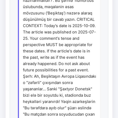
hazırlanmalıdır?'. Bu şərhiə 'humorous'
üslubunda, məqalənin əsas
mövzusunu ('Beşiktaş') nəzərə alaraq
düşünülmüş bir cavab yazın. CRITICAL
CONTEXT: Today's date is 2025-10-09.
The article was published on 2025-07-
25. Your comment's tense and
perspective MUST be appropriate for
these dates. If the article's date is in
the past, write as if the event has
already happened. Do not ask about
future possibilities for a past event.
Şərh: Ah, Beşiktaşın Avropa Liqasındakı
o "zəfərli" çıxışından sonra
yaşananlar... Sanki "Şaxtyor Donetsk"
bizi elə bir soyutdu ki, stadionda buz
heykəlləri yaranırdı! Yəqin azarkeşlərin
"Bu tərəfdara ayıb olur" şüarı əslində
"Bu matçdan sonra soyuducudan çıxan