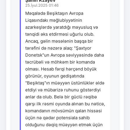
25.İyul.2025 01:46
Məqalədə Beşiktaşın Avropa
Liqasındakı məğlubiyyətinin
azarkeşlərdə yaratdığı məyusluq və
tənqidi əks etdirməsi uğurlu olub.
Ancaq, gəlin məsələnin başqa bir
tərəfini də nəzərə alaq: "Şaxtyor
Donetsk"un Avropa səviyyəsində daha
təcrübəli və möhkəm bir komanda
olması. Hesab fərqi hərçənd böyük
görünür, oyunun gedişatında
"Beşiktaş"ın müəyyən üstünlüklər əldə
etdiyi və mübarizə ruhunu göstərdiyi
anlar da olub. Belə bir güclü rəqibə
qarşı ilk rəsmi oyunda alınan bu nəticə,
komandanın mövsümün qalan hissəsi
üçün nə qədər potensiala sahib
olduğunu dəqiq müəyyən etmək üçün