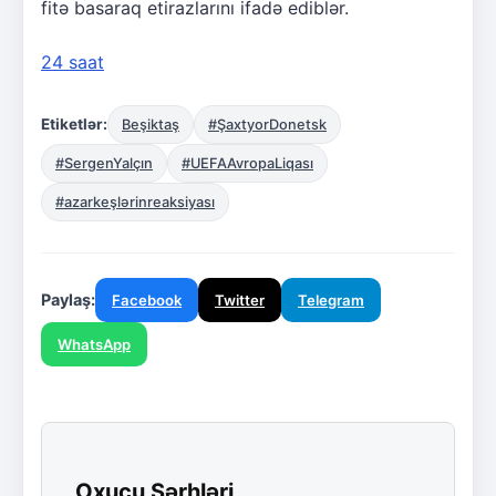
fitə basaraq etirazlarını ifadə ediblər.
24 saat
Etiketlər:
Beşiktaş
#ŞaxtyorDonetsk
#SergenYalçın
#UEFAAvropaLiqası
#azarkeşlərinreaksiyası
Paylaş:
Facebook
Twitter
Telegram
WhatsApp
Oxucu Şərhləri