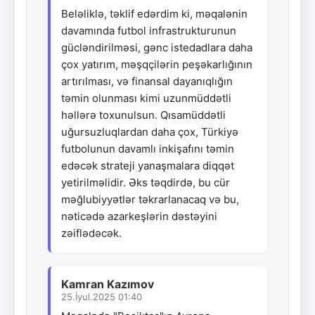
Beləliklə, təklif edərdim ki, məqalənin
davamında futbol infrastrukturunun
gücləndirilməsi, gənc istedadlara daha
çox yatırım, məşqçilərin peşəkarlığının
artırılması, və finansal dayanıqlığın
təmin olunması kimi uzunmüddətli
həllərə toxunulsun. Qısamüddətli
uğursuzluqlardan daha çox, Türkiyə
futbolunun davamlı inkişafını təmin
edəcək strateji yanaşmalara diqqət
yetirilməlidir. Əks təqdirdə, bu cür
məğlubiyyətlər təkrarlanacaq və bu,
nəticədə azarkeşlərin dəstəyini
zəiflədəcək.
Kamran Kazımov
25.İyul.2025 01:40