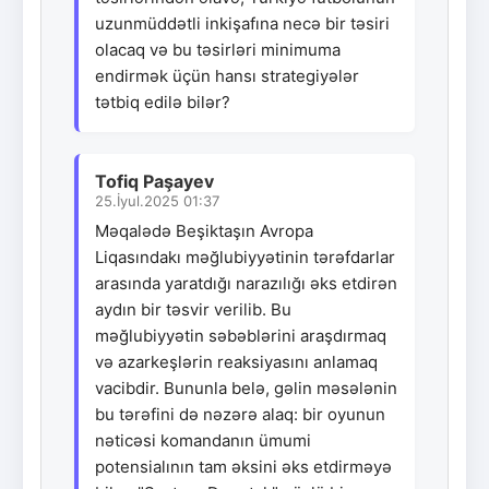
uzunmüddətli inkişafına necə bir təsiri
olacaq və bu təsirləri minimuma
endirmək üçün hansı strategiyələr
tətbiq edilə bilər?
Tofiq Paşayev
25.İyul.2025 01:37
Məqalədə Beşiktaşın Avropa
Liqasındakı məğlubiyyətinin tərəfdarlar
arasında yaratdığı narazılığı əks etdirən
aydın bir təsvir verilib. Bu
məğlubiyyətin səbəblərini araşdırmaq
və azarkeşlərin reaksiyasını anlamaq
vacibdir. Bununla belə, gəlin məsələnin
bu tərəfini də nəzərə alaq: bir oyunun
nəticəsi komandanın ümumi
potensialının tam əksini əks etdirməyə