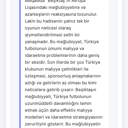
Məqalədə "Beşiktaş"ın Avropa
Liqasındakı məğlubiyyətinə və
azarkeşlərin reaksiyasına toxunulur.
Lakin bu hadisənin yalnız tək bir
oyunun nəticəsi olaraq
qiymətləndirilməsi səthi bir
yanaşmadır. Bu məğlubiyyət, Türkiyə
futbolunun ümumi maliyyə və
idarəetmə problemlərinin daha geniş
bir əksidir. Son illərdə bir çox Türkiyə
klubunun maliyyə çətinlikləri ilə
üzləşməsi, sponsorluq anlaşmalarının
azlığı və gəlirlərin az olması bu kimi
nəticələrə gətirib çıxarır. Beşiktaşın
məğlubiyyəti, Türkiyə futbolunun
uzunmüddətli davamlılığını təmin
etmək üçün daha effektiv maliyyə
modelləri və idarəetmə strategiyasının
zəruriliyini göstərir. Bu məğlubiyyətin