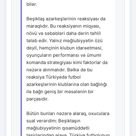
bilər.
Beşiktaş azarkeşlərinin reaksiyası da
maraqlıdır. Bu reaksiyanın miqyası,
növü və səbəbləri daha dərin təhlil
tələb edir. Yalnız məğlubiyyətin özü
deyil, həmçinin klubun idarəetməsi,
oyunçuların performansı və ümumi
komanda strategiyası kimi faktorlar da
nəzərə alınmalıdır. Bəlkə də bu
reaksiya Türkiyədə futbol
azarkeşlərinin klublarına olan bağlılığı
ilə bağlı geniş bir məsələnin bir
parçasıdır.
Bütün bunları nəzərə alaraq, oxuculara
sual verərdim: Beşiktaşın
məğlubiyyətinin qısamüddətli
təsirlərindən əlavə, Türkiyə futbolunun