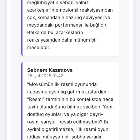
məğlubiyyətin səbəbi yalnız
azarkeşlərin emosional reaksiyasından
çox, komandanın hazırlıq səviyyəsi və
meydandakı performansı ilə bağlıdır.
Bəlkə də bu, azarkeşlərin
reaksiyasından daha mühüm bir
məsələdir.
Şəbnəm Kazımova
25.İyul.2025 01:42
"Mövsümün ilk rəsmi oyununda"
ifadəsinə aydınlıq gətirmək istərdim.
"Rəsmi" termininin bu kontekstdə necə
təyin olunduğunu bilmək vacibdir. Yəni,
dostluq oyunları və ya digər qeyri-
rəsmi yarışlar hesab edilməyibmi? Bu
aydınlıq gətirilməzsə, "ilk rəsmi oyun"
iddiası müəyyən bir şübhə yaradır.