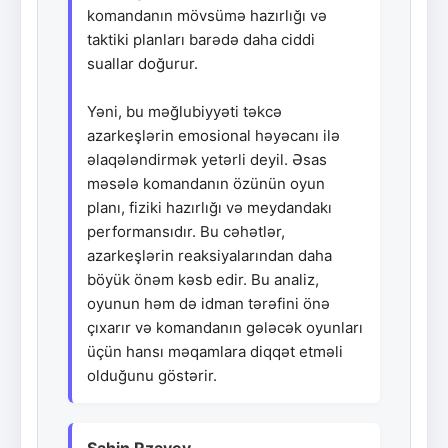
komandanın mövsümə hazırlığı və
taktiki planları barədə daha ciddi
suallar doğurur.
Yəni, bu məğlubiyyəti təkcə
azarkeşlərin emosional həyəcanı ilə
əlaqələndirmək yetərli deyil. Əsas
məsələ komandanın özünün oyun
planı, fiziki hazırlığı və meydandakı
performansıdır. Bu cəhətlər,
azarkeşlərin reaksiyalarından daha
böyük önəm kəsb edir. Bu analiz,
oyunun həm də idman tərəfini önə
çıxarır və komandanın gələcək oyunları
üçün hansı məqamlara diqqət etməli
olduğunu göstərir.
Şahin Rzayev