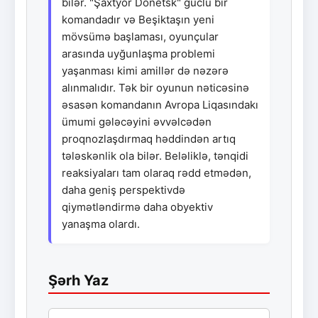
bilər. "Şaxtyor Donetsk" güclü bir
komandadır və Beşiktaşın yeni
mövsümə başlaması, oyunçular
arasında uyğunlaşma problemi
yaşanması kimi amillər də nəzərə
alınmalıdır. Tək bir oyunun nəticəsinə
əsasən komandanın Avropa Liqasındakı
ümumi gələcəyini əvvəlcədən
proqnozlaşdırmaq həddindən artıq
tələskənlik ola bilər. Beləliklə, tənqidi
reaksiyaları tam olaraq rədd etmədən,
daha geniş perspektivdə
qiymətləndirmə daha obyektiv
yanaşma olardı.
Şərh Yaz