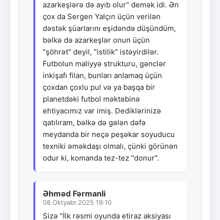
azarkeşlərə də ayıb olur" demək idi. Ən
çox da Sergen Yalçın üçün verilən
dəstək şüarlarını eşidəndə düşündüm,
bəlkə də azarkeşlər onun üçün
"şöhrət" deyil, "istilik" istəyirdilər.
Futbolun maliyyə strukturu, gənclər
inkişafı filan, bunları anlamaq üçün
çoxdan çoxlu pul və ya başqa bir
planetdəki futbol məktəbinə
ehtiyacımız var imiş. Dediklərinizə
qatılıram, bəlkə də gələn dəfə
meydanda bir neçə peşəkar soyuducu
texniki əməkdaşı olmalı, çünki görünən
odur ki, komanda tez-tez "donur".
Əhməd Fərmanli
08.Oktyabr.2025 19:10
Sizə "İlk rəsmi oyunda etiraz aksiyası