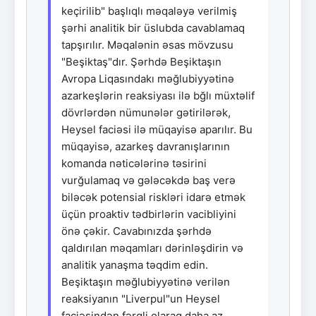
keçirilib" başlıqlı məqaləyə verilmiş
şərhi analitik bir üslubda cavablamaq
tapşırılır. Məqalənin əsas mövzusu
"Beşiktaş"dır. Şərhdə Beşiktaşın
Avropa Liqasındakı məğlubiyyətinə
azarkeşlərin reaksiyası ilə bğlı müxtəlif
dövrlərdən nümunələr gətirilərək,
Heysel faciəsi ilə müqayisə aparılır. Bu
müqayisə, azarkeş davranışlarının
komanda nəticələrinə təsirini
vurğulamaq və gələcəkdə baş verə
biləcək potensial riskləri idarə etmək
üçün proaktiv tədbirlərin vacibliyini
önə çəkir. Cavabınızda şərhdə
qaldırılan məqamları dərinləşdirin və
analitik yanaşma təqdim edin.
Beşiktaşın məğlubiyyətinə verilən
reaksiyanın "Liverpul"un Heysel
faciəsindən fərqli olaraq daha az