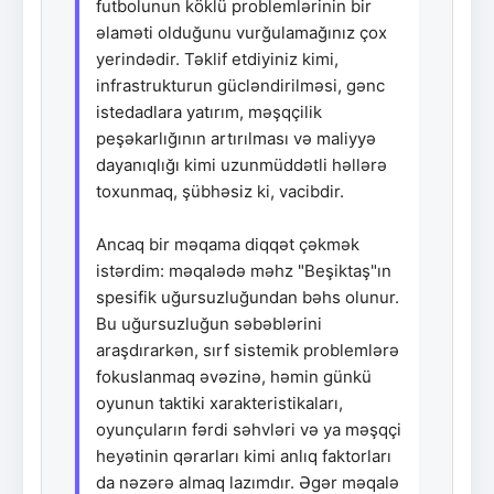
futbolunun köklü problemlərinin bir
əlaməti olduğunu vurğulamağınız çox
yerindədir. Təklif etdiyiniz kimi,
infrastrukturun gücləndirilməsi, gənc
istedadlara yatırım, məşqçilik
peşəkarlığının artırılması və maliyyə
dayanıqlığı kimi uzunmüddətli həllərə
toxunmaq, şübhəsiz ki, vacibdir.
Ancaq bir məqama diqqət çəkmək
istərdim: məqalədə məhz "Beşiktaş"ın
spesifik uğursuzluğundan bəhs olunur.
Bu uğursuzluğun səbəblərini
araşdırarkən, sırf sistemik problemlərə
fokuslanmaq əvəzinə, həmin günkü
oyunun taktiki xarakteristikaları,
oyunçuların fərdi səhvləri və ya məşqçi
heyətinin qərarları kimi anlıq faktorları
da nəzərə almaq lazımdır. Əgər məqalə