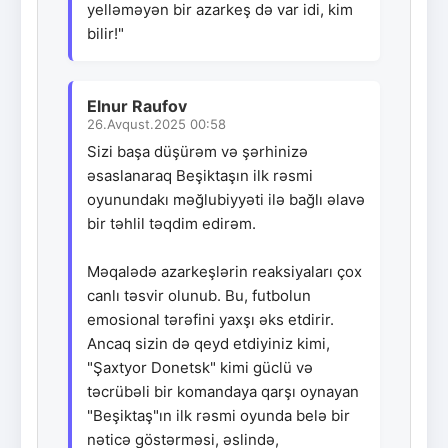
yelləməyən bir azarkeş də var idi, kim
bilir!"
Elnur Raufov
26.Avqust.2025 00:58
Sizi başa düşürəm və şərhinizə
əsaslanaraq Beşiktaşın ilk rəsmi
oyunundakı məğlubiyyəti ilə bağlı əlavə
bir təhlil təqdim edirəm.
Məqalədə azarkeşlərin reaksiyaları çox
canlı təsvir olunub. Bu, futbolun
emosional tərəfini yaxşı əks etdirir.
Ancaq sizin də qeyd etdiyiniz kimi,
"Şaxtyor Donetsk" kimi güclü və
təcrübəli bir komandaya qarşı oynayan
"Beşiktaş"ın ilk rəsmi oyunda belə bir
nəticə göstərməsi, əslində,