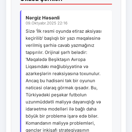
Nərgiz Həsənli
09.Oktyabr.2025 22:16
Sizə 'İlk rəsmi oyunda etiraz aksiyası
keçirilib' başlıqlı bir yazı məqaləsinə
verilmiş şərhiə cavab yazmağınız
tapşırılır. Orijinal şərh belədir:
'Məqalədə Beşiktaşın Avropa
Liqasındakı məğlubiyyətinə və
azarkeşlərin reaksiyasına toxunulur.
Ancaq bu hadisəni tək bir oyunun
nəticəsi olaraq görmək qısadır. Bu,
Türkiyədəki peşəkar futbolun
uzunmüddətli maliyyə dayanıqlığı və
idarəetmə modelləri ilə bağlı daha
böyük bir problemə işarə edə bilər.
Komandanın maliyyə problemləri,
gənclər inkişafı strategiyasının