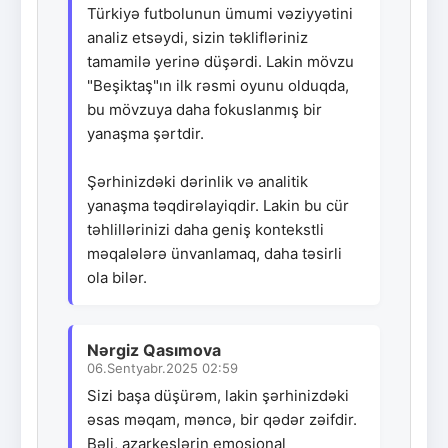
Türkiyə futbolunun ümumi vəziyyətini
analiz etsəydi, sizin təklifləriniz
tamamilə yerinə düşərdi. Lakin mövzu
"Beşiktaş"ın ilk rəsmi oyunu olduqda,
bu mövzuya daha fokuslanmış bir
yanaşma şərtdir.
Şərhinizdəki dərinlik və analitik
yanaşma təqdirəlayiqdir. Lakin bu cür
təhlillərinizi daha geniş kontekstli
məqalələrə ünvanlamaq, daha təsirli
ola bilər.
Nərgiz Qasımova
06.Sentyabr.2025 02:59
Sizi başa düşürəm, lakin şərhinizdəki
əsas məqam, məncə, bir qədər zəifdir.
Bəli, azarkeşlərin emosional