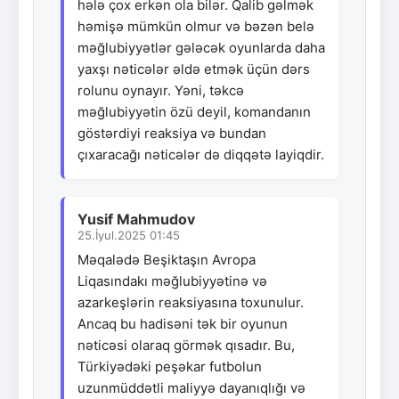
hələ çox erkən ola bilər. Qalib gəlmək
həmişə mümkün olmur və bəzən belə
məğlubiyyətlər gələcək oyunlarda daha
yaxşı nəticələr əldə etmək üçün dərs
rolunu oynayır. Yəni, təkcə
məğlubiyyətin özü deyil, komandanın
göstərdiyi reaksiya və bundan
çıxaracağı nəticələr də diqqətə layiqdir.
Yusif Mahmudov
25.İyul.2025 01:45
Məqalədə Beşiktaşın Avropa
Liqasındakı məğlubiyyətinə və
azarkeşlərin reaksiyasına toxunulur.
Ancaq bu hadisəni tək bir oyunun
nəticəsi olaraq görmək qısadır. Bu,
Türkiyədəki peşəkar futbolun
uzunmüddətli maliyyə dayanıqlığı və