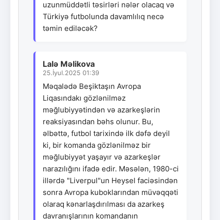
uzunmüddətli təsirləri nələr olacaq və
Türkiyə futbolunda davamlılıq necə
təmin ediləcək?
Lalə Məlikova
25.İyul.2025 01:39
Məqalədə Beşiktaşın Avropa
Liqasındakı gözlənilməz
məğlubiyyətindən və azarkeşlərin
reaksiyasından bəhs olunur. Bu,
əlbəttə, futbol tarixində ilk dəfə deyil
ki, bir komanda gözlənilməz bir
məğlubiyyət yaşayır və azarkeşlər
narazılığını ifadə edir. Məsələn, 1980-ci
illərdə "Liverpul"un Heysel faciəsindən
sonra Avropa kuboklarından müvəqqəti
olaraq kənarlaşdırılması da azarkeş
davranışlarının komandanın