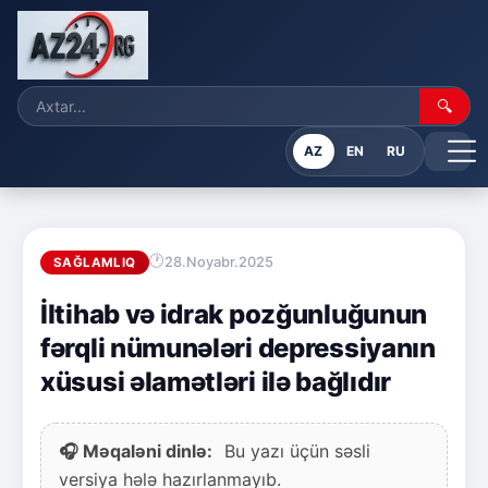
🔍
AZ
EN
RU
28.Noyabr.2025
SAĞLAMLIQ
İltihab və idrak pozğunluğunun
fərqli nümunələri depressiyanın
xüsusi əlamətləri ilə bağlıdır
🎧 Məqaləni dinlə:
Bu yazı üçün səsli
versiya hələ hazırlanmayıb.