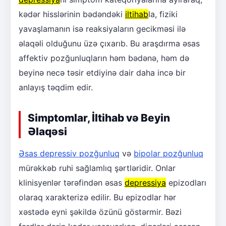
kədər hisslərinin bədəndəki
iltihab
la, fiziki
yavaşlamanın isə reaksiyaların gecikməsi ilə
əlaqəli olduğunu üzə çıxarıb. Bu araşdırma əsas
affektiv pozğunluqların həm bədənə, həm də
beyinə necə təsir etdiyinə dair daha incə bir
anlayış təqdim edir.
Simptomlar, İltihab və Beyin
Əlaqəsi
Əsas depressiv pozğunluq
və
bipolar pozğunluq
mürəkkəb ruhi sağlamlıq şərtləridir. Onlar
klinisyenlər tərəfindən əsas
depressiya
epizodları
olaraq xarakterizə edilir. Bu epizodlar hər
xəstədə eyni şəkildə özünü göstərmir. Bəzi