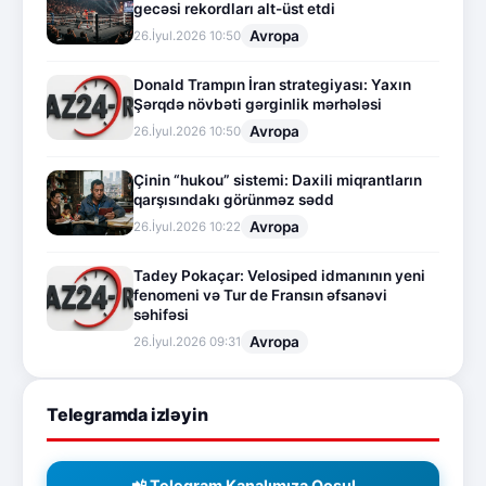
gecəsi rekordları alt-üst etdi
Avropa
26.İyul.2026 10:50
Donald Trampın İran strategiyası: Yaxın
Şərqdə növbəti gərginlik mərhələsi
Avropa
26.İyul.2026 10:50
Çinin “hukou” sistemi: Daxili miqrantların
qarşısındakı görünməz sədd
Avropa
26.İyul.2026 10:22
Tadey Pokaçar: Velosiped idmanının yeni
fenomeni və Tur de Fransın əfsanəvi
səhifəsi
Avropa
26.İyul.2026 09:31
Telegramda izləyin
📲 Telegram Kanalımıza Qoşul