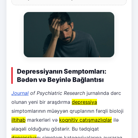
Depressiyanın Semptomları:
Bədən və Beyinlə Bağlantısı
Journal
of Psychiatric Research
jurnalında dərc
olunan yeni bir araşdırma
depressiya
simptomlarının müəyyən qruplarının fərqli bioloji
iltihab
markerləri və
koqnitiv çatışmazlıqlar
ilə
əlaqəli olduğunu göstərir. Bu tədqiqat
depressiya
nı simptom kateqoriyalarına ayıraraq,