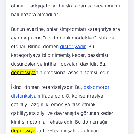
olunur. Tədqiqatçılar bu şkaladan sadəcə ümumi
balı nəzərə almadılar.
Bunun əvəzinə, onlar simptomları kateqoriyalara
ayırmaq üçün “üç-domenli modeldən” istifadə
etdilər. Birinci domen
disforiyadır
. Bu
kateqoriyaya bildirilməmiş kədər, pessimist
düşüncələr və intihar ideyaları daxildir. Bu,
depressiya
nın emosional əsasını təmsil edir.
İkinci domen retardasiyadır. Bu,
psixomotor
disfunksiyanı
ifadə edir. O, konsentrasiya
çətinliyi, əzginlik, emosiya hiss etmək
qabiliyyətsizliyi və davranışda görünən kədər
kimi simptomları əhatə edir. Bu domen ağır
depressiya
da tez-tez müşahidə olunan