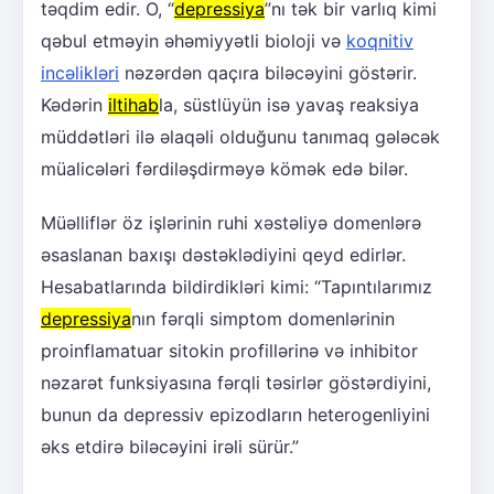
təqdim edir. O, “
depressiya
”nı tək bir varlıq kimi
qəbul etməyin əhəmiyyətli bioloji və
koqnitiv
incəlikləri
nəzərdən qaçıra biləcəyini göstərir.
Kədərin
iltihab
la, süstlüyün isə yavaş reaksiya
müddətləri ilə əlaqəli olduğunu tanımaq gələcək
müalicələri fərdiləşdirməyə kömək edə bilər.
Müəlliflər öz işlərinin ruhi xəstəliyə domenlərə
əsaslanan baxışı dəstəklədiyini qeyd edirlər.
Hesabatlarında bildirdikləri kimi: “Tapıntılarımız
depressiya
nın fərqli simptom domenlərinin
proinflamatuar sitokin profillərinə və inhibitor
nəzarət funksiyasına fərqli təsirlər göstərdiyini,
bunun da depressiv epizodların heterogenliyini
əks etdirə biləcəyini irəli sürür.”