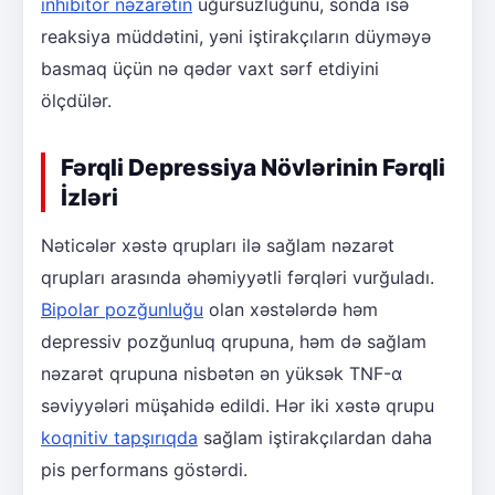
inhibitor nəzarətin
uğursuzluğunu, sonda isə
reaksiya müddətini, yəni iştirakçıların düyməyə
basmaq üçün nə qədər vaxt sərf etdiyini
ölçdülər.
Fərqli Depressiya Növlərinin Fərqli
İzləri
Nəticələr xəstə qrupları ilə sağlam nəzarət
qrupları arasında əhəmiyyətli fərqləri vurğuladı.
Bipolar pozğunluğu
olan xəstələrdə həm
depressiv pozğunluq qrupuna, həm də sağlam
nəzarət qrupuna nisbətən ən yüksək TNF-α
səviyyələri müşahidə edildi. Hər iki xəstə qrupu
koqnitiv tapşırıqda
sağlam iştirakçılardan daha
pis performans göstərdi.