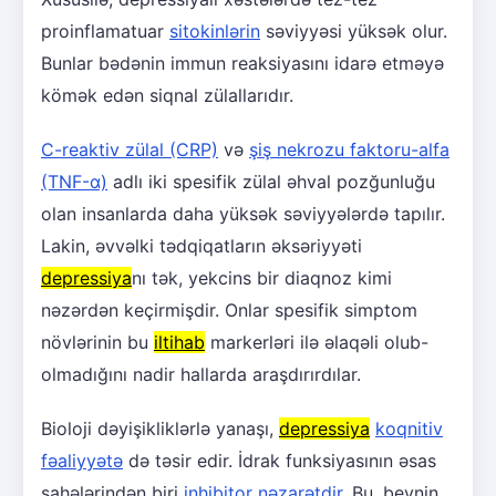
proinflamatuar
sitokinlərin
səviyyəsi yüksək olur.
Bunlar bədənin immun reaksiyasını idarə etməyə
kömək edən siqnal zülallarıdır.
C-reaktiv zülal (CRP)
və
şiş nekrozu faktoru-alfa
(TNF-α)
adlı iki spesifik zülal əhval pozğunluğu
olan insanlarda daha yüksək səviyyələrdə tapılır.
Lakin, əvvəlki tədqiqatların əksəriyyəti
depressiya
nı tək, yekcins bir diaqnoz kimi
nəzərdən keçirmişdir. Onlar spesifik simptom
növlərinin bu
iltihab
markerləri ilə əlaqəli olub-
olmadığını nadir hallarda araşdırırdılar.
Bioloji dəyişikliklərlə yanaşı,
depressiya
koqnitiv
fəaliyyətə
də təsir edir. İdrak funksiyasının əsas
sahələrindən biri
inhibitor nəzarətdir
. Bu, beynin