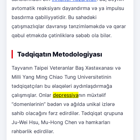
avtomatik reaksiyanı dayandırma və ya impulsu
basdırma qabiliyyətidir. Bu sahədəki
çatışmazlıqlar davranışı tənzimləməkdə və qərar
qəbul etməkdə çətinliklərə səbəb ola bilər.
Tədqiqatın Metodologiyası
Tayvanın Taipei Veteranlar Baş Xəstəxanası və
Milli Yang Ming Chiao Tung Universitetinin
tədqiqatçıları bu əlaqələri aydınlaşdırmağa
çalışmışlar. Onlar
depressiya
nın müxtəlif
“domenlərinin” bədən və ağılda unikal izlərə
sahib olacağını fərz edirdilər. Tədqiqat qrupuna
Ju-Wei Hsu, Mu-Hong Chen və həmkarları
rəhbərlik edirdilər.