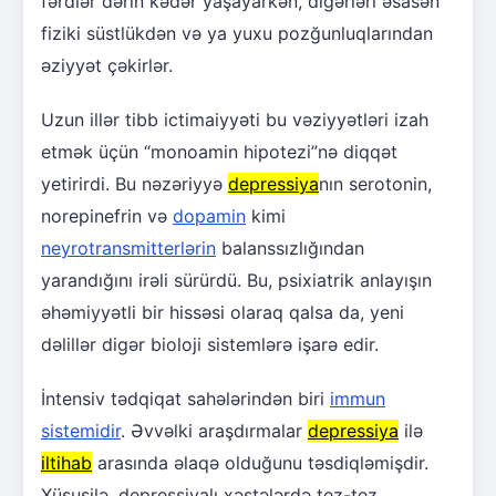
fərdlər dərin kədər yaşayarkən, digərləri əsasən
fiziki süstlükdən və ya yuxu pozğunluqlarından
əziyyət çəkirlər.
Uzun illər tibb ictimaiyyəti bu vəziyyətləri izah
etmək üçün “monoamin hipotezi”nə diqqət
yetirirdi. Bu nəzəriyyə
depressiya
nın serotonin,
norepinefrin və
dopamin
kimi
neyrotransmitterlərin
balanssızlığından
yarandığını irəli sürürdü. Bu, psixiatrik anlayışın
əhəmiyyətli bir hissəsi olaraq qalsa da, yeni
dəlillər digər bioloji sistemlərə işarə edir.
İntensiv tədqiqat sahələrindən biri
immun
sistemidir
. Əvvəlki araşdırmalar
depressiya
ilə
iltihab
arasında əlaqə olduğunu təsdiqləmişdir.
Xüsusilə, depressiyalı xəstələrdə tez-tez