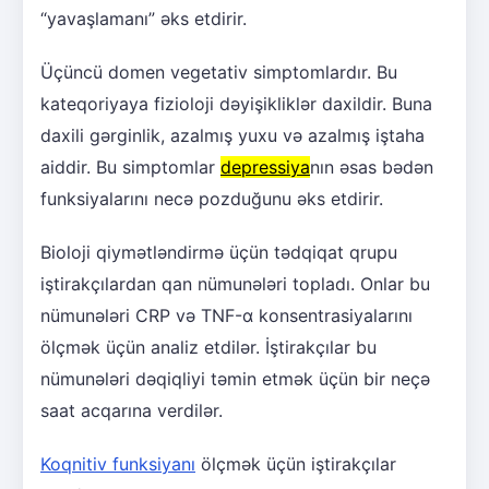
“yavaşlamanı” əks etdirir.
Üçüncü domen vegetativ simptomlardır. Bu
kateqoriyaya fizioloji dəyişikliklər daxildir. Buna
daxili gərginlik, azalmış yuxu və azalmış iştaha
aiddir. Bu simptomlar
depressiya
nın əsas bədən
funksiyalarını necə pozduğunu əks etdirir.
Bioloji qiymətləndirmə üçün tədqiqat qrupu
iştirakçılardan qan nümunələri topladı. Onlar bu
nümunələri CRP və TNF-α konsentrasiyalarını
ölçmək üçün analiz etdilər. İştirakçılar bu
nümunələri dəqiqliyi təmin etmək üçün bir neçə
saat acqarına verdilər.
Koqnitiv funksiyanı
ölçmək üçün iştirakçılar