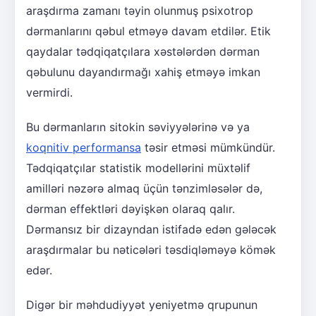
araşdırma zamanı təyin olunmuş psixotrop
dərmanlarını qəbul etməyə davam etdilər. Etik
qaydalar tədqiqatçılara xəstələrdən dərman
qəbulunu dayandırmağı xahiş etməyə imkan
vermirdi.
Bu dərmanların sitokin səviyyələrinə və ya
koqnitiv performansa
təsir etməsi mümkündür.
Tədqiqatçılar statistik modellərini müxtəlif
amilləri nəzərə almaq üçün tənzimləsələr də,
dərman effektləri dəyişkən olaraq qalır.
Dərmansız bir dizayndan istifadə edən gələcək
araşdırmalar bu nəticələri təsdiqləməyə kömək
edər.
Digər bir məhdudiyyət yeniyetmə qrupunun