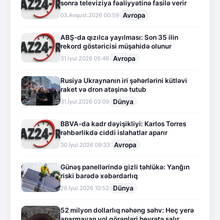
sonra televiziya fəaliyyətinə fasilə verir
Avropa
03.Avqust.2026 00:59
ABŞ-da qızılca yayılması: Son 35 ilin
rekord göstəricisi müşahidə olunur
Avropa
31.İyul.2026 05:46
Rusiya Ukraynanın iri şəhərlərini kütləvi
raket və dron atəşinə tutub
Dünya
31.İyul.2026 03:09
BBVA-da kadr dəyişikliyi: Karlos Torres
rəhbərlikdə ciddi islahatlar aparır
Avropa
30.İyul.2026 09:33
Günəş panellərində gizli təhlükə: Yanğın
riski barədə xəbərdarlıq
Dünya
26.İyul.2026 10:52
52 milyon dollarlıq nəhəng səhv: Heç yerə
aparmayan yol görənləri heyrətə salır