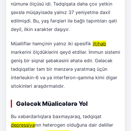
nümunə ölçüsü idi. Tədqiqata daha çox yetkin
şəxslə müqayisədə yalnız 37 yeniyetmə daxil
edilmişdi. Bu, yaş fərqləri ilə bağlı tapıntıları qəti
deyil, ilkin xarakter daşıyır.
Müəlliflər həmçinin yalnız iki spesifik
iltihab
markerini ölçdüklərini qeyd etdilər. İmmun sistemi
geniş bir siqnal şəbəkəsini əhatə edir. Gələcək
tədqiqatlar tam bir mənzərə yaratmaq üçün
interleukin-6 və ya interferon-qamma kimi digər
sitokinləri araşdırmalıdır.
Gələcək Müalicələrə Yol
Bu xəbərdarlıqlara baxmayaraq, tədqiqat
depressiya
nın heterogen olduğuna dair dəlillər