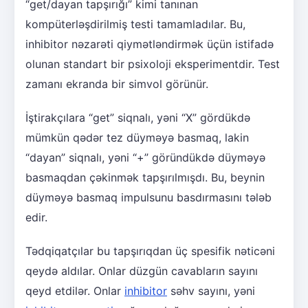
“get/dayan tapşırığı” kimi tanınan
kompüterləşdirilmiş testi tamamladılar. Bu,
inhibitor nəzarəti qiymətləndirmək üçün istifadə
olunan standart bir psixoloji eksperimentdir. Test
zamanı ekranda bir simvol görünür.
İştirakçılara “get” siqnalı, yəni “X” gördükdə
mümkün qədər tez düyməyə basmaq, lakin
“dayan” siqnalı, yəni “+” göründükdə düyməyə
basmaqdan çəkinmək tapşırılmışdı. Bu, beynin
düyməyə basmaq impulsunu basdırmasını tələb
edir.
Tədqiqatçılar bu tapşırıqdan üç spesifik nəticəni
qeydə aldılar. Onlar düzgün cavabların sayını
qeyd etdilər. Onlar
inhibitor
səhv sayını, yəni