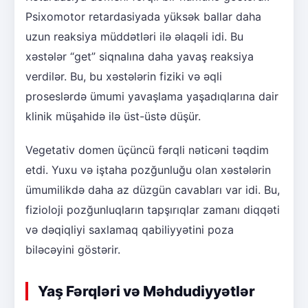
Psixomotor retardasiyada yüksək ballar daha
uzun reaksiya müddətləri ilə əlaqəli idi. Bu
xəstələr “get” siqnalına daha yavaş reaksiya
verdilər. Bu, bu xəstələrin fiziki və əqli
proseslərdə ümumi yavaşlama yaşadıqlarına dair
klinik müşahidə ilə üst-üstə düşür.
Vegetativ domen üçüncü fərqli nəticəni təqdim
etdi. Yuxu və iştaha pozğunluğu olan xəstələrin
ümumilikdə daha az düzgün cavabları var idi. Bu,
fizioloji pozğunluqların tapşırıqlar zamanı diqqəti
və dəqiqliyi saxlamaq qabiliyyətini poza
biləcəyini göstərir.
Yaş Fərqləri və Məhdudiyyətlər