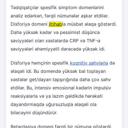
Tədqiqatçılar spesifik simptom domenlərini
analiz edərkən, fərqli nümunələr aşkar etdilər.
Disforiya domeni
iltihab
la müsbət əlaqə göstərdi.
Daha yüksək kədər və pessimist düşüncə
səviyyələri olan xəstələrdə CRP və TNF-α
səviyyələri əhəmiyyətli dərəcədə yüksək idi.
Disforiya həmçinin spesifik
koqnitiv səhvlərlə
də
əlaqəli idi. Bu domendə yüksək bal toplayan
xəstələr get/dayan tapşırığında daha çox səhv
etdilər. Bu, intensiv emosional kədərin impulsiv
reaksiyalarla və ya lazım gəldikdə hərəkəti
dayandırmaqda uğursuzluqla əlaqəli ola
biləcəyini düşündürür.
Retardasiya domeni fərqli bir nümunə göstərdi.