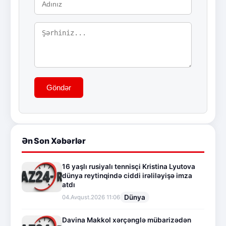
Göndər
Ən Son Xəbərlər
16 yaşlı rusiyalı tennisçi Kristina Lyutova
dünya reytinqində ciddi irəliləyişə imza
atdı
Dünya
04.Avqust.2026 11:06
Davina Makkol xərçənglə mübarizədən