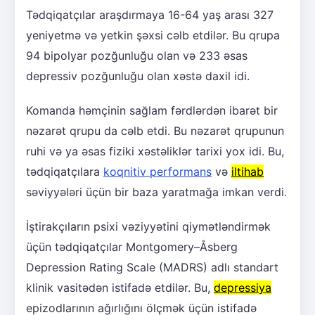
Tədqiqatçılar araşdırmaya 16-64 yaş arası 327
yeniyetmə və yetkin şəxsi cəlb etdilər. Bu qrupa
94 bipolyar pozğunluğu olan və 233 əsas
depressiv pozğunluğu olan xəstə daxil idi.
Komanda həmçinin sağlam fərdlərdən ibarət bir
nəzarət qrupu da cəlb etdi. Bu nəzarət qrupunun
ruhi və ya əsas fiziki xəstəliklər tarixi yox idi. Bu,
tədqiqatçılara
koqnitiv performans
və
iltihab
səviyyələri üçün bir baza yaratmağa imkan verdi.
İştirakçıların psixi vəziyyətini qiymətləndirmək
üçün tədqiqatçılar Montgomery–Åsberg
Depression Rating Scale (MADRS) adlı standart
klinik vasitədən istifadə etdilər. Bu,
depressiya
epizodlarının ağırlığını ölçmək üçün istifadə