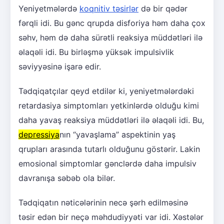
Yeniyetmələrdə
koqnitiv təsirlər
də bir qədər
fərqli idi. Bu gənc qrupda disforiya həm daha çox
səhv, həm də daha sürətli reaksiya müddətləri ilə
əlaqəli idi. Bu birləşmə yüksək impulsivlik
səviyyəsinə işarə edir.
Tədqiqatçılar qeyd etdilər ki, yeniyetmələrdəki
retardasiya simptomları yetkinlərdə olduğu kimi
daha yavaş reaksiya müddətləri ilə əlaqəli idi. Bu,
depressiya
nın “yavaşlama” aspektinin yaş
qrupları arasında tutarlı olduğunu göstərir. Lakin
emosional simptomlar gənclərdə daha impulsiv
davranışa səbəb ola bilər.
Tədqiqatın nəticələrinin necə şərh edilməsinə
təsir edən bir neçə məhdudiyyəti var idi. Xəstələr