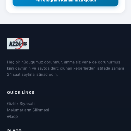
Heç bir hüququmuz qorunmur, amma siz yenə də qorunurmuş
kimi davranın və saytda dərc olunan xəbərlərdən istifadə zamanı
24 saat saytına istinad edin.
QUICK LINKS
Gizlilik Siyasəti
Məlumatların Silinməsi
Əlaqə
ƏLAQƏ