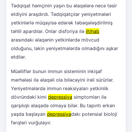
Tədqiqat həmçinin yaşın bu əlaqələrə necə təsir
etdiyini araşdırdı. Tədqiqatçılar yeniyetmələri
yetkinlərlə müqayisə edərək təbəqələşdirilmiş
təhlil apardılar. Onlar disforiya ilə
iltihab
arasındakı əlaqənin yetkinlərdə mövcud
olduğunu, lakin yeniyetmələrdə olmadığını aşkar
etdilər.
Müəlliflər bunun immun sisteminin inkişaf
mərhələsi ilə əlaqəli ola biləcəyini irəli sürürlər.
Yeniyetmələrdə immun reaksiyaları yetkinlik
dövründəki kimi
depressiya
simptomları ilə
qarşılıqlı əlaqədə olmaya bilər. Bu tapıntı erkən
yaşda başlayan
depressiya
dakı potensial bioloji
fərqləri vurğulayır.