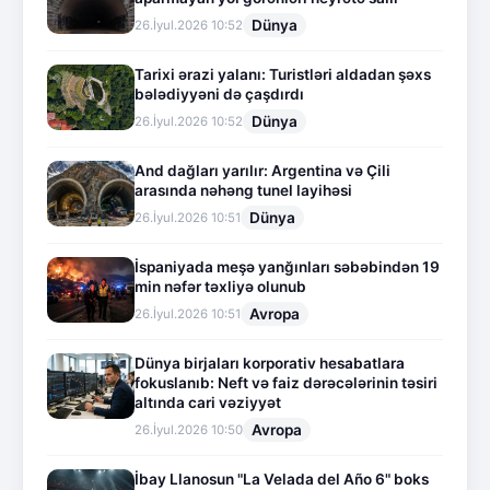
Dünya
26.İyul.2026 10:52
Tarixi ərazi yalanı: Turistləri aldadan şəxs
bələdiyyəni də çaşdırdı
Dünya
26.İyul.2026 10:52
And dağları yarılır: Argentina və Çili
arasında nəhəng tunel layihəsi
Dünya
26.İyul.2026 10:51
İspaniyada meşə yanğınları səbəbindən 19
min nəfər təxliyə olunub
Avropa
26.İyul.2026 10:51
Dünya birjaları korporativ hesabatlara
fokuslanıb: Neft və faiz dərəcələrinin təsiri
altında cari vəziyyət
Avropa
26.İyul.2026 10:50
İbay Llanosun "La Velada del Año 6" boks