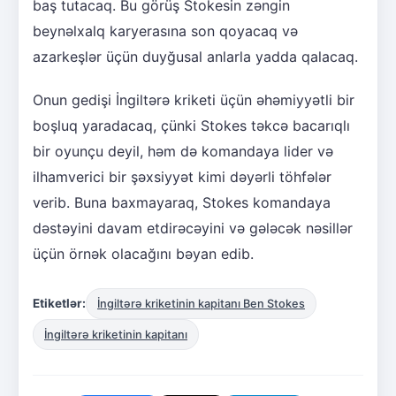
baş tutacaq. Bu görüş Stokesin zəngin
beynəlxalq karyerasına son qoyacaq və
azarkeşlər üçün duyğusal anlarla yadda qalacaq.
Onun gedişi İngiltərə kriketi üçün əhəmiyyətli bir
boşluq yaradacaq, çünki Stokes təkcə bacarıqlı
bir oyunçu deyil, həm də komandaya lider və
ilhamverici bir şəxsiyyət kimi dəyərli töhfələr
verib. Buna baxmayaraq, Stokes komandaya
dəstəyini davam etdirəcəyini və gələcək nəsillər
üçün örnək olacağını bəyan edib.
Etiketlər:
İngiltərə kriketinin kapitanı Ben Stokes
İngiltərə kriketinin kapitanı