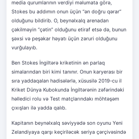
media qurumlarının verdiyi məlumata görə,
Stokes bu addımın onun üçün “ən doğru qərar”
olduğunu bildirib. O, beynəlxalq arenadan
çəkilməyin “çətin” olduğunu etiraf etsə də, bunun
şəxsi və peşəkar həyatı üçün zəruri olduğunu
vurğulayıb.
Ben Stokes İngiltərə kriketinin ən parlaq
simalarından biri kimi tanınır. Onun karyerası bir
sıra yaddaqalan hadisələrlə, xüsusilə 2019-cu il
Kriket Dünya Kubokunda İngiltərənin zəfərindəki
həlledici rolu və Test matçlarındakı möhtəşəm
çıxışları ilə yadda qalıb.
Kapitanın beynəlxalq səviyyədə son oyunu Yeni
Zelandiyaya qarşı keçiriləcək seriya çərçivəsində