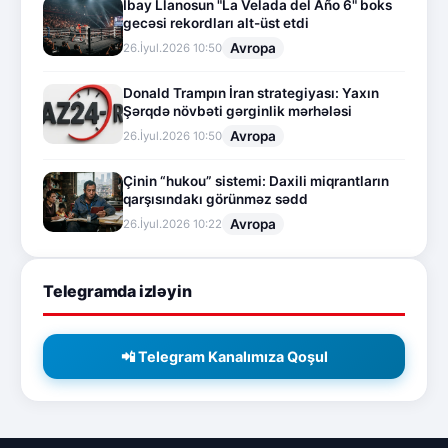
İbay Llanosun "La Velada del Año 6" boks
gecəsi rekordları alt-üst etdi
Avropa
26.İyul.2026 10:50
Donald Trampın İran strategiyası: Yaxın
Şərqdə növbəti gərginlik mərhələsi
Avropa
26.İyul.2026 10:50
Çinin “hukou” sistemi: Daxili miqrantların
qarşısındakı görünməz sədd
Avropa
26.İyul.2026 10:22
Telegramda izləyin
📲 Telegram Kanalımıza Qoşul