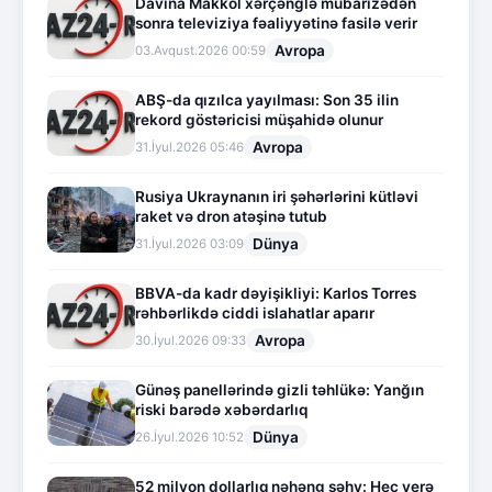
Davina Makkol xərçənglə mübarizədən
sonra televiziya fəaliyyətinə fasilə verir
Avropa
03.Avqust.2026 00:59
ABŞ-da qızılca yayılması: Son 35 ilin
rekord göstəricisi müşahidə olunur
Avropa
31.İyul.2026 05:46
Rusiya Ukraynanın iri şəhərlərini kütləvi
raket və dron atəşinə tutub
Dünya
31.İyul.2026 03:09
BBVA-da kadr dəyişikliyi: Karlos Torres
rəhbərlikdə ciddi islahatlar aparır
Avropa
30.İyul.2026 09:33
Günəş panellərində gizli təhlükə: Yanğın
riski barədə xəbərdarlıq
Dünya
26.İyul.2026 10:52
52 milyon dollarlıq nəhəng səhv: Heç yerə