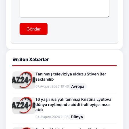
Göndər
Ən Son Xəbərlər
Tanınmış televiziya ulduzu Stiven Ber
saxlanılıb
Avropa
07.Avqust.2026 10:43
16 yaşlı rusiyalı tennisçi Kristina Lyutova
dünya reytinqində ciddi irəliləyişə imza
atdı
Dünya
04.Avqust.2026 11:06