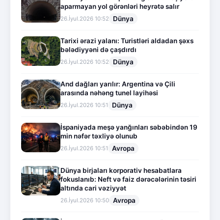
aparmayan yol görənləri heyrətə salır
Dünya
26.İyul.2026 10:52
Tarixi ərazi yalanı: Turistləri aldadan şəxs
bələdiyyəni də çaşdırdı
Dünya
26.İyul.2026 10:52
And dağları yarılır: Argentina və Çili
arasında nəhəng tunel layihəsi
Dünya
26.İyul.2026 10:51
İspaniyada meşə yanğınları səbəbindən 19
min nəfər təxliyə olunub
Avropa
26.İyul.2026 10:51
Dünya birjaları korporativ hesabatlara
fokuslanıb: Neft və faiz dərəcələrinin təsiri
altında cari vəziyyət
Avropa
26.İyul.2026 10:50