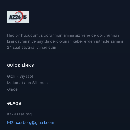
Heç bir hüququmuz qorunmur, amma siz yenə də qorunurmuş
kimi davranın və saytda dərc olunan xəbərlərdən istifadə zamanı
24 saat saytına istinad edin.
QUICK LINKS
Gizlilik Siyasəti
Məlumatların Silinməsi
Əlaqə
ƏLAQƏ
az24saat.org
24saat.org@gmail.com