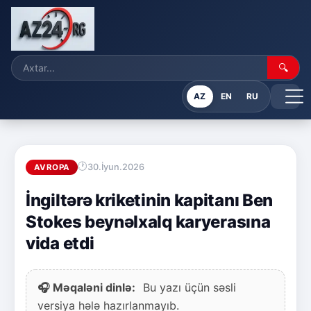
🔍
AZ
EN
RU
30.İyun.2026
AVROPA
İngiltərə kriketinin kapitanı Ben
Stokes beynəlxalq karyerasına
vida etdi
🎧 Məqaləni dinlə:
Bu yazı üçün səsli
versiya hələ hazırlanmayıb.