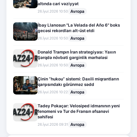
altında cari vəziyyət
Avropa
26.İyul.2026 10:50
İbay Llanosun "La Velada del Año 6" boks
gecəsi rekordları alt-üst etdi
Avropa
26.İyul.2026 10:50
Donald Trampın İran strategiyası: Yaxın
Şərqdə növbəti gərginlik mərhələsi
Avropa
26.İyul.2026 10:50
Çinin “hukou” sistemi: Daxili miqrantların
qarşısındakı görünməz sədd
Avropa
26.İyul.2026 10:22
Tadey Pokaçar: Velosiped idmanının yeni
fenomeni və Tur de Fransın əfsanəvi
səhifəsi
Avropa
26.İyul.2026 09:31