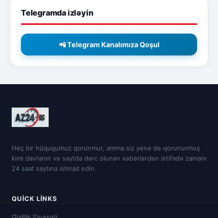
Telegramda izləyin
📲 Telegram Kanalımıza Qoşul
Heç bir hüququmuz qorunmur, amma siz yenə də qorunurmuş
kimi davranın və saytda dərc olunan xəbərlərdən istifadə zamanı
24 saat saytına istinad edin.
QUICK LINKS
Gizlilik Siyasəti