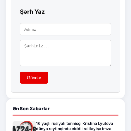
Şərh Yaz
Göndər
Ən Son Xəbərlər
16 yaşlı rusiyalı tennisçi Kristina Lyutova
dünya reytinqində ciddi irəliləyişə imza