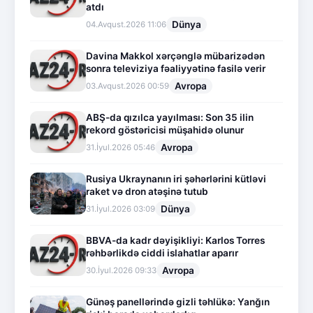
atdı
Dünya
04.Avqust.2026 11:06
Davina Makkol xərçənglə mübarizədən
sonra televiziya fəaliyyətinə fasilə verir
Avropa
03.Avqust.2026 00:59
ABŞ-da qızılca yayılması: Son 35 ilin
rekord göstəricisi müşahidə olunur
Avropa
31.İyul.2026 05:46
Rusiya Ukraynanın iri şəhərlərini kütləvi
raket və dron atəşinə tutub
Dünya
31.İyul.2026 03:09
BBVA-da kadr dəyişikliyi: Karlos Torres
rəhbərlikdə ciddi islahatlar aparır
Avropa
30.İyul.2026 09:33
Günəş panellərində gizli təhlükə: Yanğın