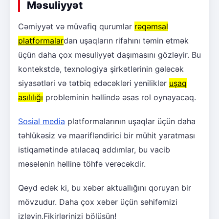
Məsuliyyət
Cəmiyyət və müvafiq qurumlar
rəqəmsal
platformalar
dan uşaqların rifahını təmin etmək
üçün daha çox məsuliyyət daşımasını gözləyir. Bu
kontekstdə, texnologiya şirkətlərinin gələcək
siyasətləri və tətbiq edəcəkləri yeniliklər
uşaq
asılılığı
probleminin həllində əsas rol oynayacaq.
Sosial media
platformalarının uşaqlar üçün daha
təhlükəsiz və maarifləndirici bir mühit yaratması
istiqamətində atılacaq addımlar, bu vacib
məsələnin həllinə töhfə verəcəkdir.
Qeyd edək ki, bu xəbər aktuallığını qoruyan bir
mövzudur. Daha çox xəbər üçün səhifəmizi
izləyin.Fikirlərinizi bölüşün!