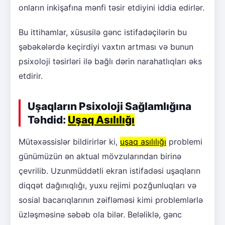
onların inkişafına mənfi təsir etdiyini iddia edirlər.
Bu ittihamlar, xüsusilə gənc istifadəçilərin bu
şəbəkələrdə keçirdiyi vaxtın artması və bunun
psixoloji təsirləri ilə bağlı dərin narahatlıqları əks
etdirir.
Uşaqların Psixoloji Sağlamlığına
Təhdid:
Uşaq Asılılığı
Mütəxəssislər bildirirlər ki,
uşaq asılılığı
problemi
günümüzün ən aktual mövzularından birinə
çevrilib. Uzunmüddətli ekran istifadəsi uşaqların
diqqət dağınıqlığı, yuxu rejimi pozğunluqları və
sosial bacarıqlarının zəifləməsi kimi problemlərlə
üzləşməsinə səbəb ola bilər. Beləliklə, gənc