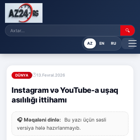
🔍
AZ
EN
RU
13.Fevral.2026
DÜNYA
Instagram və YouTube-a uşaq
asılılığı ittihamı
🎧 Məqaləni dinlə:
Bu yazı üçün səsli
versiya hələ hazırlanmayıb.