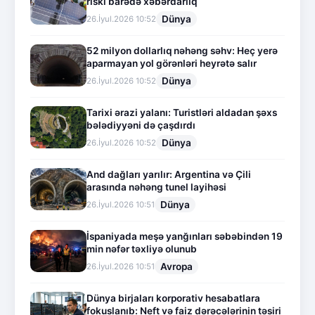
riski barədə xəbərdarlıq
Dünya
26.İyul.2026 10:52
52 milyon dollarlıq nəhəng səhv: Heç yerə
aparmayan yol görənləri heyrətə salır
Dünya
26.İyul.2026 10:52
Tarixi ərazi yalanı: Turistləri aldadan şəxs
bələdiyyəni də çaşdırdı
Dünya
26.İyul.2026 10:52
And dağları yarılır: Argentina və Çili
arasında nəhəng tunel layihəsi
Dünya
26.İyul.2026 10:51
İspaniyada meşə yanğınları səbəbindən 19
min nəfər təxliyə olunub
Avropa
26.İyul.2026 10:51
Dünya birjaları korporativ hesabatlara
fokuslanıb: Neft və faiz dərəcələrinin təsiri