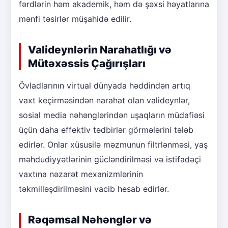
fərdlərin həm akademik, həm də şəxsi həyatlarına
mənfi təsirlər müşahidə edilir.
Valideynlərin Narahatlığı və
Mütəxəssis Çağırışları
Övladlarının virtual dünyada həddindən artıq
vaxt keçirməsindən narahat olan valideynlər,
sosial media nəhənglərindən uşaqların müdafiəsi
üçün daha effektiv tədbirlər görmələrini tələb
edirlər. Onlar xüsusilə məzmunun filtrlənməsi, yaş
məhdudiyyətlərinin gücləndirilməsi və istifadəçi
vaxtına nəzarət mexanizmlərinin
təkmilləşdirilməsini vacib hesab edirlər.
Rəqəmsal Nəhənglər və