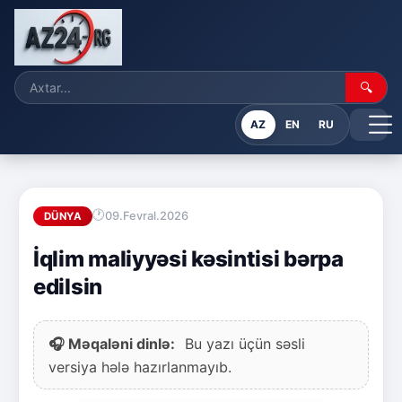
🔍
AZ
EN
RU
09.Fevral.2026
DÜNYA
İqlim maliyyəsi kəsintisi bərpa
edilsin
🎧 Məqaləni dinlə:
Bu yazı üçün səsli
versiya hələ hazırlanmayıb.