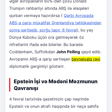
Əgər avropalıların 60%-dən çoxu Donald
Trumpın rəhbərliyi altında ABŞ ilə əlaqələri
qurban verməyə hazırdırsa (
Qərbi Avropada
ABŞ-a qarşı müxalifət Qrenlandiya təhlükəsindən
sonra sərtləşib, sorğu tapır, 6 fevral
), bu yay
Dünya Kuboku üçün ora getməyərək öz
nifrətlərini ifadə edə bilərlər. Bu barədə
Coddenham, Suffolkdan
John Pelling
qeyd edib.
Avropanın ABŞ-a qarşı sərtləşən
beynəlxalq rəyi
diplomatik gərginliyi göstərir.
Epstein İşi və Mədəni Məzmunun
Qavranışı
4 fevral tarixində qəzetinizin çap nəşrində
Epstein və onun ətrafı haqqında bir neçə səhifə