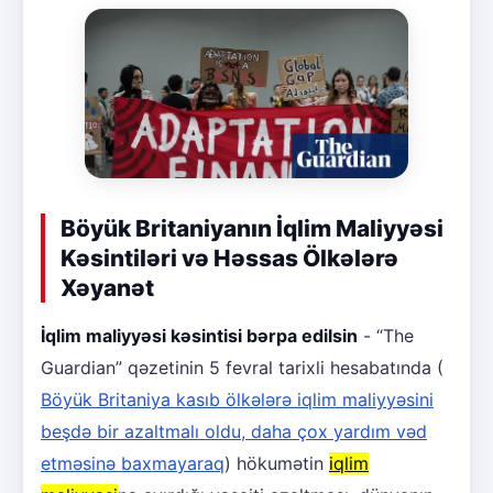
Böyük Britaniyanın İqlim Maliyyəsi
Kəsintiləri və Həssas Ölkələrə
Xəyanət
İqlim maliyyəsi kəsintisi bərpa edilsin
- “The
Guardian” qəzetinin 5 fevral tarixli hesabatında (
Böyük Britaniya kasıb ölkələrə iqlim maliyyəsini
beşdə bir azaltmalı oldu, daha çox yardım vəd
etməsinə baxmayaraq
) hökumətin
iqlim