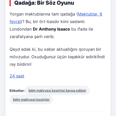
Qadağa: Bir Söz Oyunu
Yorgan məktublarına tam qadağa (
Məktublar, 6
fevral
)? Bu, bir ört-basdır kimi səslənir.
Londondan
Dr Anthony Isaacs
bu ifadə ilə
zarafatyana şərh verib.
Qeyd edək ki, bu xəbər aktuallığını qoruyan bir
mövzudur. Oxuduğunuz üçün təşəkkür edirik!İndi
rəy bildirin!
24 saat
Etiketlər:
İqlim maliyyəsi kəsintisi bərpa edilsin
İqlim maliyyəsi kəsintisi