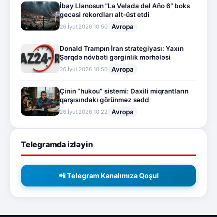
İbay Llanosun "La Velada del Año 6" boks
gecəsi rekordları alt-üst etdi
Avropa
26.İyul.2026 10:50
Donald Trampın İran strategiyası: Yaxın
Şərqdə növbəti gərginlik mərhələsi
Avropa
26.İyul.2026 10:50
Çinin “hukou” sistemi: Daxili miqrantların
qarşısındakı görünməz sədd
Avropa
26.İyul.2026 10:22
Telegramda izləyin
📲 Telegram Kanalımıza Qoşul