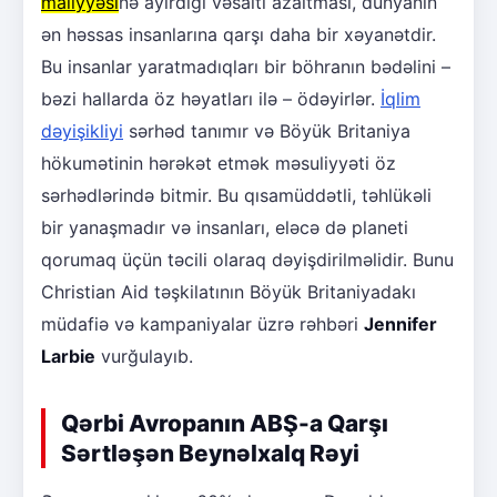
maliyyəsi
nə ayırdığı vəsaiti azaltması, dünyanın
ən həssas insanlarına qarşı daha bir xəyanətdir.
Bu insanlar yaratmadıqları bir böhranın bədəlini –
bəzi hallarda öz həyatları ilə – ödəyirlər.
İqlim
dəyişikliyi
sərhəd tanımır və Böyük Britaniya
hökumətinin hərəkət etmək məsuliyyəti öz
sərhədlərində bitmir. Bu qısamüddətli, təhlükəli
bir yanaşmadır və insanları, eləcə də planeti
qorumaq üçün təcili olaraq dəyişdirilməlidir. Bunu
Christian Aid təşkilatının Böyük Britaniyadakı
müdafiə və kampaniyalar üzrə rəhbəri
Jennifer
Larbie
vurğulayıb.
Qərbi Avropanın ABŞ-a Qarşı
Sərtləşən Beynəlxalq Rəyi