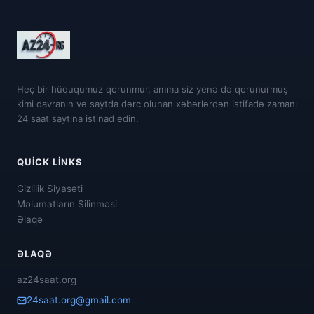
Heç bir hüququmuz qorunmur, amma siz yenə də qorunurmuş
kimi davranın və saytda dərc olunan xəbərlərdən istifadə zamanı
24 saat saytına istinad edin.
QUICK LINKS
Gizlilik Siyasəti
Məlumatların Silinməsi
Əlaqə
ƏLAQƏ
az24saat.org
24saat.org@gmail.com