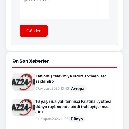
Göndər
Ən Son Xəbərlər
Tanınmış televiziya ulduzu Stiven Ber
saxlanılıb
Avropa
07.Avqust.2026 10:43
16 yaşlı rusiyalı tennisçi Kristina Lyutova
dünya reytinqində ciddi irəliləyişə imza
atdı
Dünya
04.Avqust.2026 11:06