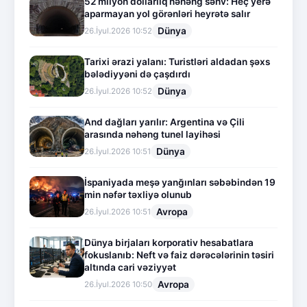
52 milyon dollarlıq nəhəng səhv: Heç yerə
aparmayan yol görənləri heyrətə salır
Dünya
26.İyul.2026 10:52
Tarixi ərazi yalanı: Turistləri aldadan şəxs
bələdiyyəni də çaşdırdı
Dünya
26.İyul.2026 10:52
And dağları yarılır: Argentina və Çili
arasında nəhəng tunel layihəsi
Dünya
26.İyul.2026 10:51
İspaniyada meşə yanğınları səbəbindən 19
min nəfər təxliyə olunub
Avropa
26.İyul.2026 10:51
Dünya birjaları korporativ hesabatlara
fokuslanıb: Neft və faiz dərəcələrinin təsiri
altında cari vəziyyət
Avropa
26.İyul.2026 10:50