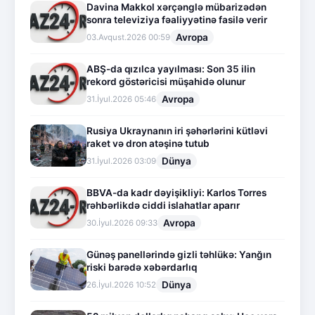
Davina Makkol xərçənglə mübarizədən
sonra televiziya fəaliyyətinə fasilə verir
Avropa
03.Avqust.2026 00:59
ABŞ-da qızılca yayılması: Son 35 ilin
rekord göstəricisi müşahidə olunur
Avropa
31.İyul.2026 05:46
Rusiya Ukraynanın iri şəhərlərini kütləvi
raket və dron atəşinə tutub
Dünya
31.İyul.2026 03:09
BBVA-da kadr dəyişikliyi: Karlos Torres
rəhbərlikdə ciddi islahatlar aparır
Avropa
30.İyul.2026 09:33
Günəş panellərində gizli təhlükə: Yanğın
riski barədə xəbərdarlıq
Dünya
26.İyul.2026 10:52