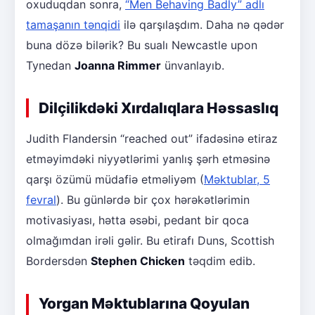
oxuduqdan sonra,
“Men Behaving Badly” adlı
tamaşanın tənqidi
ilə qarşılaşdım. Daha nə qədər
buna dözə bilərik? Bu sualı Newcastle upon
Tynedan
Joanna Rimmer
ünvanlayıb.
Dilçilikdəki Xırdalıqlara Həssaslıq
Judith Flandersin “reached out” ifadəsinə etiraz
etməyimdəki niyyətlərimi yanlış şərh etməsinə
qarşı özümü müdafiə etməliyəm (
Məktublar, 5
fevral
). Bu günlərdə bir çox hərəkətlərimin
motivasiyası, hətta əsəbi, pedant bir qoca
olmağımdan irəli gəlir. Bu etirafı Duns, Scottish
Bordersdən
Stephen Chicken
təqdim edib.
Yorgan Məktublarına Qoyulan