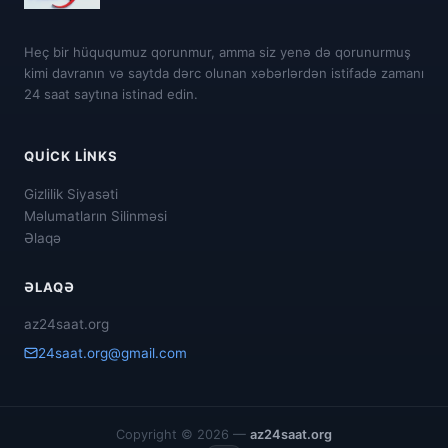
Heç bir hüququmuz qorunmur, amma siz yenə də qorunurmuş
kimi davranın və saytda dərc olunan xəbərlərdən istifadə zamanı
24 saat saytına istinad edin.
QUICK LINKS
Gizlilik Siyasəti
Məlumatların Silinməsi
Əlaqə
ƏLAQƏ
az24saat.org
24saat.org@gmail.com
Copyright © 2026 —
az24saat.org