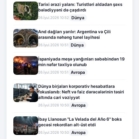
Tarixi ərazi yalanı: Turistləri aldadan şəxs
bələdiyyəni də çaşdırdı
Dünya
26.İyul.2026 10:52
And dağları yarılır: Argentina və Çili
arasında nəhəng tunel layihəsi
Dünya
26.İyul.2026 10:51
İspaniyada meşə yanğınları səbəbindən 19
min nəfər təxliyə olunub
Avropa
26.İyul.2026 10:51
Dünya birjaları korporativ hesabatlara
fokuslanıb: Neft və faiz dərəcələrinin təsiri
altında cari vəziyyət
Avropa
26.İyul.2026 10:50
İbay Llanosun "La Velada del Año 6" boks
gecəsi rekordları alt-üst etdi
Avropa
26.İyul.2026 10:50