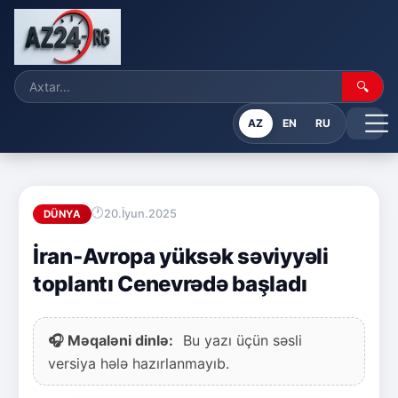
🔍
AZ
EN
RU
20.İyun.2025
DÜNYA
İran-Avropa yüksək səviyyəli
toplantı Cenevrədə başladı
🎧 Məqaləni dinlə:
Bu yazı üçün səsli
versiya hələ hazırlanmayıb.