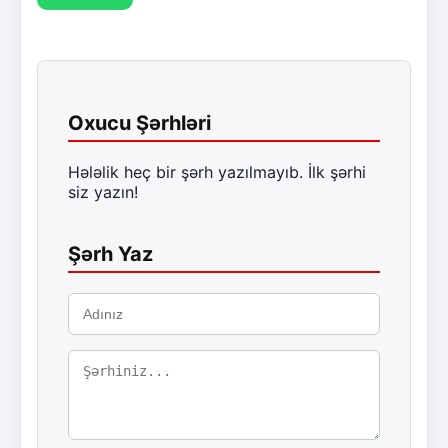
Oxucu Şərhləri
Hələlik heç bir şərh yazılmayıb. İlk şərhi
siz yazın!
Şərh Yaz