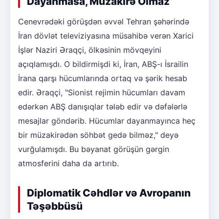
Dayanmasa, Müzakirə Olmaz”
Cenevrədəki görüşdən əvvəl Tehran şəhərində
İran dövlət televiziyasına müsahibə verən Xarici
İşlər Naziri Əraqçi, ölkəsinin mövqeyini
açıqlamışdı. O bildirmişdi ki, İran, ABŞ-ı İsrailin
İrana qarşı hücumlarında ortaq və şərik hesab
edir. Əraqçi, "Sionist rejimin hücumları davam
edərkən ABŞ danışıqlar tələb edir və dəfələrlə
mesajlar göndərib. Hücumlar dayanmayınca heç
bir müzakirədən söhbət gedə bilməz," deyə
vurğulamışdı. Bu bəyanat görüşün gərgin
atmosferini daha da artırıb.
Diplomatik Cəhdlər və Avropanın
Təşəbbüsü