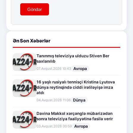
Göndər
Ən Son Xəbərlər
Tanınmış televiziya ulduzu Stiven Ber
saxlanılıb
Avropa
07.Avqust.2026 10:43
16 yaşlı rusiyalı tennisçi Kristina Lyutova
dünya reytinqində ciddi irəliləyişə imza
atdı
Dünya
04.Avqust.2026 11:06
Davina Makkol xərçənglə mübarizədən
sonra televiziya fəaliyyətinə fasilə verir
Avropa
03.Avqust.2026 00:59