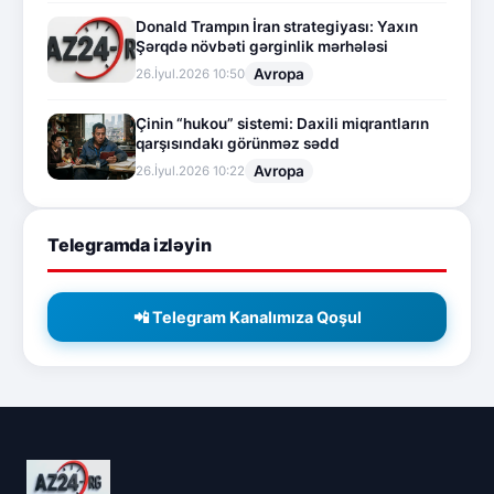
Donald Trampın İran strategiyası: Yaxın
Şərqdə növbəti gərginlik mərhələsi
Avropa
26.İyul.2026 10:50
Çinin “hukou” sistemi: Daxili miqrantların
qarşısındakı görünməz sədd
Avropa
26.İyul.2026 10:22
Telegramda izləyin
📲 Telegram Kanalımıza Qoşul