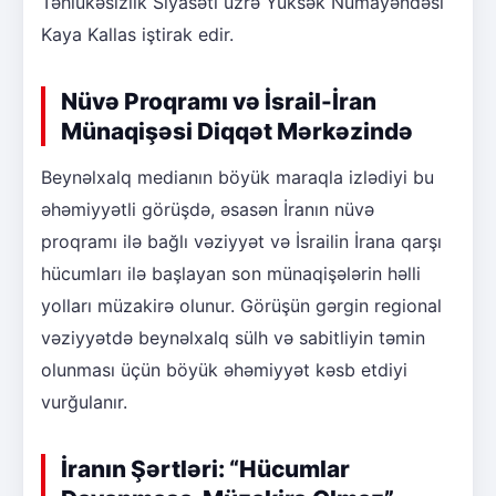
Təhlükəsizlik Siyasəti üzrə Yüksək Nümayəndəsi
Kaya Kallas iştirak edir.
Nüvə Proqramı və İsrail-İran
Münaqişəsi Diqqət Mərkəzində
Beynəlxalq medianın böyük maraqla izlədiyi bu
əhəmiyyətli görüşdə, əsasən İranın nüvə
proqramı ilə bağlı vəziyyət və İsrailin İrana qarşı
hücumları ilə başlayan son münaqişələrin həlli
yolları müzakirə olunur. Görüşün gərgin regional
vəziyyətdə beynəlxalq sülh və sabitliyin təmin
olunması üçün böyük əhəmiyyət kəsb etdiyi
vurğulanır.
İranın Şərtləri: “Hücumlar