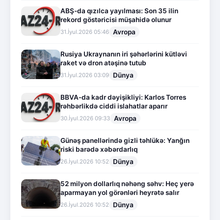
ABŞ-da qızılca yayılması: Son 35 ilin
rekord göstəricisi müşahidə olunur
Avropa
31.İyul.2026 05:46
Rusiya Ukraynanın iri şəhərlərini kütləvi
raket və dron atəşinə tutub
Dünya
31.İyul.2026 03:09
BBVA-da kadr dəyişikliyi: Karlos Torres
rəhbərlikdə ciddi islahatlar aparır
Avropa
30.İyul.2026 09:33
Günəş panellərində gizli təhlükə: Yanğın
riski barədə xəbərdarlıq
Dünya
26.İyul.2026 10:52
52 milyon dollarlıq nəhəng səhv: Heç yerə
aparmayan yol görənləri heyrətə salır
Dünya
26.İyul.2026 10:52