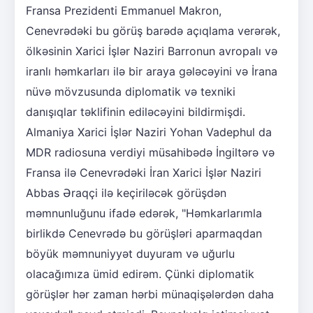
Fransa Prezidenti Emmanuel Makron,
Cenevrədəki bu görüş barədə açıqlama verərək,
ölkəsinin Xarici İşlər Naziri Barronun avropalı və
iranlı həmkarları ilə bir araya gələcəyini və İrana
nüvə mövzusunda diplomatik və texniki
danışıqlar təklifinin ediləcəyini bildirmişdi.
Almaniya Xarici İşlər Naziri Yohan Vadephul da
MDR radiosuna verdiyi müsahibədə İngiltərə və
Fransa ilə Cenevrədəki İran Xarici İşlər Naziri
Abbas Əraqçi ilə keçiriləcək görüşdən
məmnunluğunu ifadə edərək, "Həmkarlarımla
birlikdə Cenevrədə bu görüşləri aparmaqdan
böyük məmnuniyyət duyuram və uğurlu
olacağımıza ümid edirəm. Çünki diplomatik
görüşlər hər zaman hərbi münaqişələrdən daha