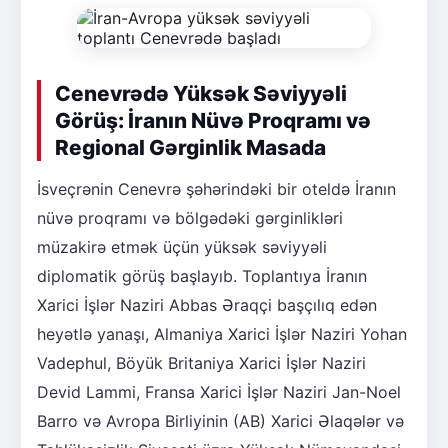
Cenevrədə Yüksək Səviyyəli
Görüş: İranın Nüvə Proqramı və
Regional Gərginlik Masada
İsveçrənin Cenevrə şəhərindəki bir oteldə İranın
nüvə proqramı və bölgədəki gərginlikləri
müzakirə etmək üçün yüksək səviyyəli
diplomatik görüş başlayıb. Toplantıya İranın
Xarici İşlər Naziri Abbas Əraqçi başçılıq edən
heyətlə yanaşı, Almaniya Xarici İşlər Naziri Yohan
Vadephul, Böyük Britaniya Xarici İşlər Naziri
Devid Lammi, Fransa Xarici İşlər Naziri Jan-Noel
Barro və Avropa Birliyinin (AB) Xarici Əlaqələr və