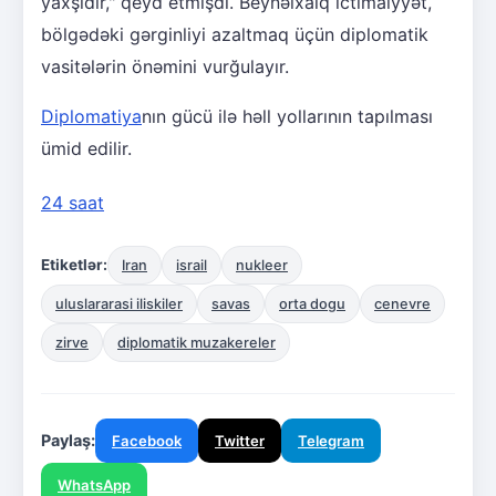
yaxşıdır," qeyd etmişdi. Beynəlxalq ictimaiyyət,
bölgədəki gərginliyi azaltmaq üçün diplomatik
vasitələrin önəmini vurğulayır.
Diplomatiya
nın gücü ilə həll yollarının tapılması
ümid edilir.
24 saat
Etiketlər:
Iran
israil
nukleer
uluslararasi iliskiler
savas
orta dogu
cenevre
zirve
diplomatik muzakereler
Paylaş:
Facebook
Twitter
Telegram
WhatsApp