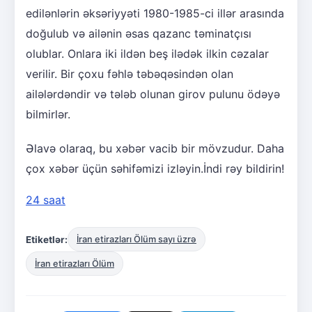
edilənlərin əksəriyyəti 1980-1985-ci illər arasında
doğulub və ailənin əsas qazanc təminatçısı
olublar. Onlara iki ildən beş ilədək ilkin cəzalar
verilir. Bir çoxu fəhlə təbəqəsindən olan
ailələrdəndir və tələb olunan girov pulunu ödəyə
bilmirlər.
Əlavə olaraq, bu xəbər vacib bir mövzudur. Daha
çox xəbər üçün səhifəmizi izləyin.İndi rəy bildirin!
24 saat
Etiketlər:
İran etirazları Ölüm sayı üzrə
İran etirazları Ölüm