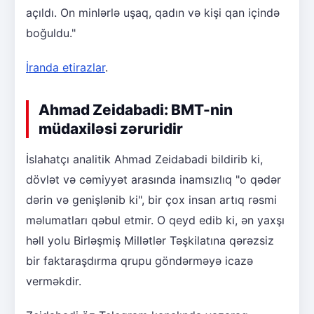
açıldı. On minlərlə uşaq, qadın və kişi qan içində
boğuldu."
İranda etirazlar
.
Ahmad Zeidabadi: BMT-nin
müdaxiləsi zəruridir
İslahatçı analitik Ahmad Zeidabadi bildirib ki,
dövlət və cəmiyyət arasında inamsızlıq "o qədər
dərin və genişlənib ki", bir çox insan artıq rəsmi
məlumatları qəbul etmir. O qeyd edib ki, ən yaxşı
həll yolu Birləşmiş Millətlər Təşkilatına qərəzsiz
bir faktaraşdırma qrupu göndərməyə icazə
verməkdir.