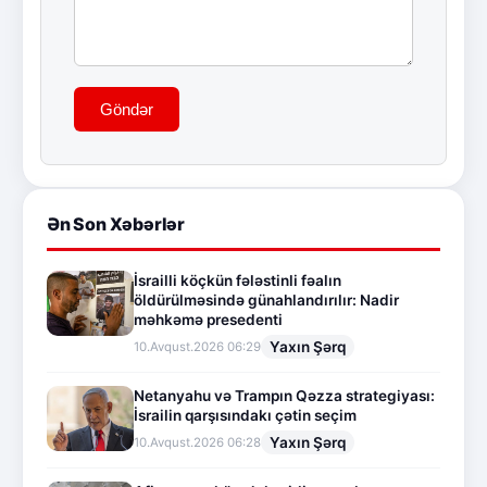
Göndər
Ən Son Xəbərlər
İsrailli köçkün fələstinli fəalın
öldürülməsində günahlandırılır: Nadir
məhkəmə presedenti
Yaxın Şərq
10.Avqust.2026 06:29
Netanyahu və Trampın Qəzza strategiyası:
İsrailin qarşısındakı çətin seçim
Yaxın Şərq
10.Avqust.2026 06:28