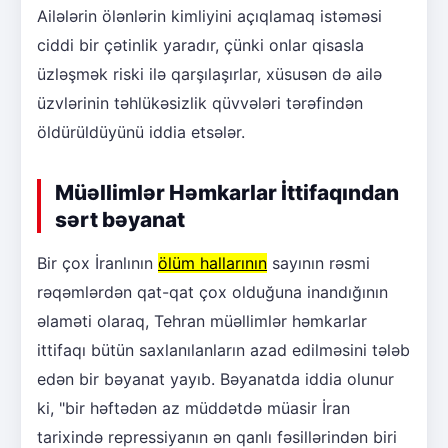
Ailələrin ölənlərin kimliyini açıqlamaq istəməsi
ciddi bir çətinlik yaradır, çünki onlar qisasla
üzləşmək riski ilə qarşılaşırlar, xüsusən də ailə
üzvlərinin təhlükəsizlik qüvvələri tərəfindən
öldürüldüyünü iddia etsələr.
Müəllimlər Həmkarlar İttifaqından
sərt bəyanat
Bir çox İranlının
ölüm hallarının
sayının rəsmi
rəqəmlərdən qat-qat çox olduğuna inandığının
əlaməti olaraq, Tehran müəllimlər həmkarlar
ittifaqı bütün saxlanılanların azad edilməsini tələb
edən bir bəyanat yayıb. Bəyanatda iddia olunur
ki, "bir həftədən az müddətdə müasir İran
tarixində repressiyanın ən qanlı fəsillərindən biri