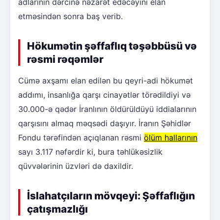
adlarının dərcinə nəzarət edəcəyini elan
etməsindən sonra baş verib.
Hökumətin şəffaflıq təşəbbüsü və
rəsmi rəqəmlər
Cümə axşamı elan edilən bu qeyri-adi hökumət
addımı, insanlığa qarşı cinayətlər törədildiyi və
30.000-ə qədər İranlının öldürüldüyü iddialarının
qarşısını almaq məqsədi daşıyır. İranın Şəhidlər
Fondu tərəfindən açıqlanan rəsmi
ölüm hallarının
sayı 3.117 nəfərdir ki, bura təhlükəsizlik
qüvvələrinin üzvləri də daxildir.
İslahatçıların mövqeyi: Şəffaflığın
çatışmazlığı