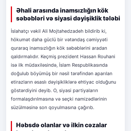
Əhali arasında inamsızlığın kök
səbəbləri və siyasi dəyişiklik tələbi
İslahatçı vəkil Ali Mojtahedzadeh bildirib ki,
hökumət daha güclü bir vətəndaş cəmiyyəti
quraraq inamsızlığın kök səbəblərini aradan
qaldırmalıdır. Keçmiş prezident Hassan Rouhani
isə ilk müdaxiləsində, İslam Respublikasında
doğulub böyümüş bir nəsil tərəfindən aparılan
etirazların əsaslı dəyişikliklərə ehtiyac olduğunu
göstərdiyini deyib. O, siyasi partiyaların
formalaşdırılmasına və seçki namizədlərinin
süzülməsinə son qoyulmasına çağırıb.
Həbsdə olanlar və ilkin cəzalar