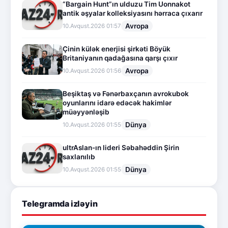
“Bargain Hunt”ın ulduzu Tim Uonnakot
antik əşyalar kolleksiyasını hərraca çıxarır
Avropa
10.Avqust.2026 01:57
Çinin külək enerjisi şirkəti Böyük
Britaniyanın qadağasına qarşı çıxır
Avropa
10.Avqust.2026 01:56
Beşiktaş və Fənərbaxçanın avrokubok
oyunlarını idarə edəcək hakimlər
müəyyənləşib
Dünya
10.Avqust.2026 01:55
ultrAslan-ın lideri Səbahəddin Şirin
saxlanılıb
Dünya
10.Avqust.2026 01:55
Telegramda izləyin