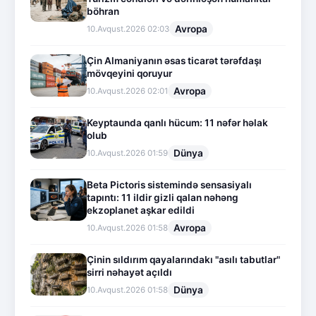
böhran
Avropa
10.Avqust.2026 02:03
Çin Almaniyanın əsas ticarət tərəfdaşı
mövqeyini qoruyur
Avropa
10.Avqust.2026 02:01
Keyptaunda qanlı hücum: 11 nəfər həlak
olub
Dünya
10.Avqust.2026 01:59
Beta Pictoris sistemində sensasiyalı
tapıntı: 11 ildir gizli qalan nəhəng
ekzoplanet aşkar edildi
Avropa
10.Avqust.2026 01:58
Çinin sıldırım qayalarındakı "asılı tabutlar"
sirri nəhayət açıldı
Dünya
10.Avqust.2026 01:58