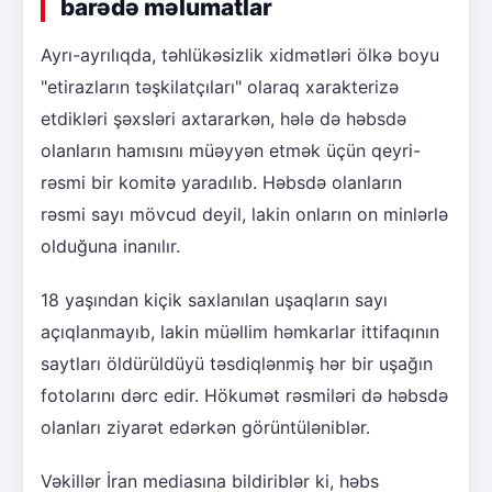
barədə məlumatlar
Ayrı-ayrılıqda, təhlükəsizlik xidmətləri ölkə boyu
"etirazların təşkilatçıları" olaraq xarakterizə
etdikləri şəxsləri axtararkən, hələ də həbsdə
olanların hamısını müəyyən etmək üçün qeyri-
rəsmi bir komitə yaradılıb. Həbsdə olanların
rəsmi sayı mövcud deyil, lakin onların on minlərlə
olduğuna inanılır.
18 yaşından kiçik saxlanılan uşaqların sayı
açıqlanmayıb, lakin müəllim həmkarlar ittifaqının
saytları öldürüldüyü təsdiqlənmiş hər bir uşağın
fotolarını dərc edir. Hökumət rəsmiləri də həbsdə
olanları ziyarət edərkən görüntüləniblər.
Vəkillər İran mediasına bildiriblər ki, həbs