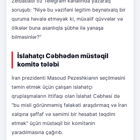
Zeidabadi öz Telegram kanalında yazaraq
soruşub: "Niyə bu vəzifəni legitim beynəlxalq bir
quruma həvalə etməyək ki, müxalif qüvvələr və
ölkələr buna asanlıqla şübhə ilə yanaşa
bilməsinlər?"
İslahatçı Cəbhədən müstəqil
komitə tələbi
İran prezidenti Masoud Pezeshkianın seçilməsini
təmin etmək üçün çalışan islahatçı
qruplaşmaların ittifaqı olan İslahat Cəbhəsi də
"bu misli görünməmiş fəlakəti araşdırmaq və İran
xalqına şəffaf və səmimi bir hesabat təqdim
etmək" üçün müstəqil bir komitənin
yaradılmasına çağırıb.