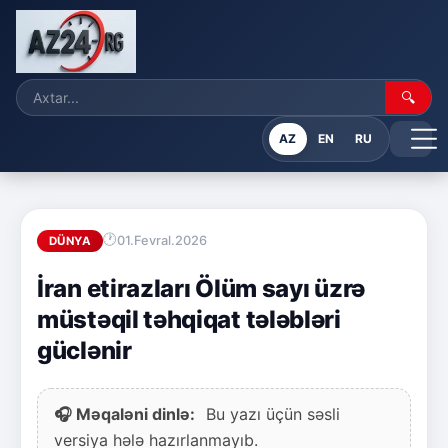
🔍
AZ
EN
RU
01.Fevral.2026
DÜNYA
İran etirazları Ölüm sayı üzrə
müstəqil təhqiqat tələbləri
güclənir
🎧 Məqaləni dinlə:
Bu yazı üçün səsli
versiya hələ hazırlanmayıb.