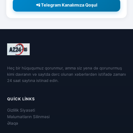
📲 Telegram Kanalımıza Qoşul
Heç bir hüququmuz qorunmur, amma siz yenə də qorunurmuş
kimi davranın və saytda dərc olunan xəbərlərdən istifadə zamanı
24 saat saytına istinad edin.
QUICK LINKS
Gizlilik Siyasəti
Məlumatların Silinməsi
Əlaqə