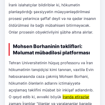
İranlı islahatçılar bildiriblər ki, hökumətin
planlaşdırdığı şəxsiyyətin müəyyənləşdirilməsi
prosesi yetərincə şəffaf deyil və nə qədər insanın
öldürülməsi ilə bağlı mübahisəni bitirməyəcək.
Onlar prosesin obyektivliyini şübhə altına alırlar.
Mohsen Borhaninin təklifləri:
Məlumat mübadiləsi platforması
Tehran Universitetinin hüquq professoru və İran
hökumətinin tənqidçisi kimi tanınan, vaxtilə Evin
həbsxanasında cəza çəkmiş Mohsen Borhani,
hökumətin ölənlərin adlarını ictimaiyyətə
açıqlamaq təklifini müsbət bir inkişaf adlandırıb.
O qeyd edib ki, əvvəlki böyük
İranda etirazlar
zamanı İranlılar "ölənlər və yaralananlar barədə