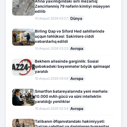
Afina yaxınlığındakı sirli məzarlıq:
Zəncirlənmiş 79 nəfərin kimliyi müəyyən
edilib
Dünya
10.Avqust.2026 03:27
Birling Qap və Siford Hed sahillərində
uçqun təhlükəsi: Sakinlərə ciddi
xəbərdarlıq edildi
Avropa
10.Avqust.2026 03:23
Bekhem ailəsində gərginlik: Sosial
şəbəkədəki bəyənmələr böyük qalmaqal
yaratdı
Avropa
10.Avqust.2026 03:04
Smartfon batareyalarında yeni mərhələ:
10.000 mAh gücü və süni intellektin
yaratdığı yeniliklər
Avropa
10.Avqust.2026 02:54
Talibanın Əfqanıstandakı hakimiyyəti:
Turizm cəhdləri və dərinləşən humanitar