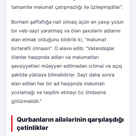
tamamilə məlumat çatışmazlığı ilə üzləşmişdilər".
Borhani şəffaflığa nail olmaq üçün ən yaxşı yolun
bir veb-sayt yaratmaq və ölən şəxslərin adlarını
elan etmək olduğunu bildirib ki, "məlumat
birtərəfli olmasın". O əlavə edib: "Vətəndaşlar
ölənlər haqqında adları və məlumatları
şəxsiyyətləri müəyyən edilmədən ictimai və açıq
şəkildə yükləyə bilməlidirlər. Sayt daha sonra
elan edilən hər bir ad haqqında məlumatı
yoxlamağı və təqdim etməyi öz öhdəsinə
götürməlidir."
Qurbanların ailələrinin qarşılaşdığı
çətinliklər