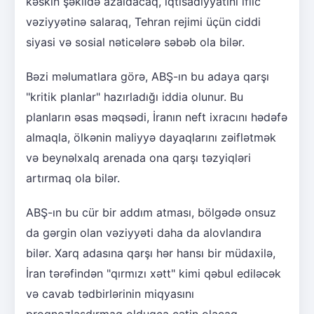
kəskin şəkildə azaldacaq, iqtisadiyyatını iflic
vəziyyətinə salaraq, Tehran rejimi üçün ciddi
siyasi və sosial nəticələrə səbəb ola bilər.
Bəzi məlumatlara görə, ABŞ-ın bu adaya qarşı
"kritik planlar" hazırladığı iddia olunur. Bu
planların əsas məqsədi, İranın neft ixracını hədəfə
almaqla, ölkənin maliyyə dayaqlarını zəiflətmək
və beynəlxalq arenada ona qarşı təzyiqləri
artırmaq ola bilər.
ABŞ-ın bu cür bir addım atması, bölgədə onsuz
da gərgin olan vəziyyəti daha da alovlandıra
bilər. Xarq adasına qarşı hər hansı bir müdaxilə,
İran tərəfindən "qırmızı xətt" kimi qəbul ediləcək
və cavab tədbirlərinin miqyasını
proqnozlaşdırmaq olduqca çətin olacaq.