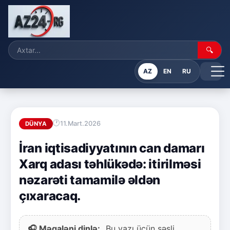
🔍
AZ
EN
RU
11.Mart.2026
DÜNYA
İran iqtisadiyyatının can damarı
Xarq adası təhlükədə: itirilməsi
nəzarəti tamamilə əldən
çıxaracaq.
🎧 Məqaləni dinlə:
Bu yazı üçün səsli