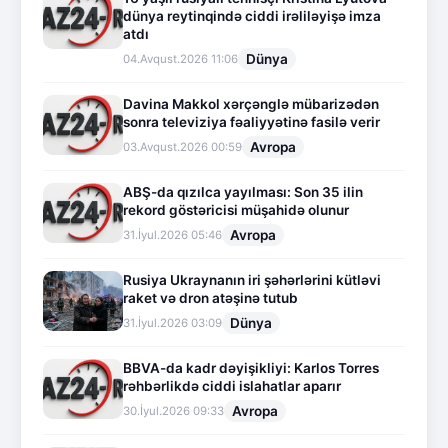
dünya reytinqində ciddi irəliləyişə imza
atdı
Dünya
04.Avqust.2026 11:06
Davina Makkol xərçənglə mübarizədən
sonra televiziya fəaliyyətinə fasilə verir
Avropa
03.Avqust.2026 00:59
ABŞ-da qızılca yayılması: Son 35 ilin
rekord göstəricisi müşahidə olunur
Avropa
31.İyul.2026 05:46
Rusiya Ukraynanın iri şəhərlərini kütləvi
raket və dron atəşinə tutub
Dünya
31.İyul.2026 03:09
BBVA-da kadr dəyişikliyi: Karlos Torres
rəhbərlikdə ciddi islahatlar aparır
Avropa
30.İyul.2026 09:33