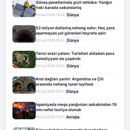
Günəş panellərində gizli təhlükə: Yanğın
riski barədə xəbərdarlıq
Dünya
26.İyul.2026 10:52
52 milyon dollarlıq nəhəng səhv: Heç yerə
aparmayan yol görənləri heyrətə salır
Dünya
26.İyul.2026 10:52
Tarixi ərazi yalanı: Turistləri aldadan şəxs
bələdiyyəni də çaşdırdı
Dünya
26.İyul.2026 10:52
And dağları yarılır: Argentina və Çili
arasında nəhəng tunel layihəsi
Dünya
26.İyul.2026 10:51
İspaniyada meşə yanğınları səbəbindən 19
min nəfər təxliyə olunub
Avropa
26.İyul.2026 10:51