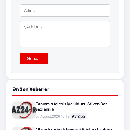
Göndər
Ən Son Xəbərlər
Tanınmış televiziya ulduzu Stiven Ber
saxlanılıb
Avropa
07.Avqust.2026 10:43
16 yaşlı rusiyalı tennisçi Kristina Lyutova