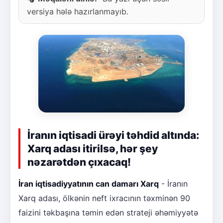
versiya hələ hazırlanmayıb.
İranın iqtisadi ürəyi təhdid altında:
Xarq adası itirilsə, hər şey
nəzarətdən çıxacaq!
İran iqtisadiyyatının can damarı Xarq
- İranın
Xarq adası, ölkənin neft ixracının təxminən 90
faizini təkbaşına təmin edən strateji əhəmiyyətə