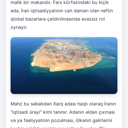
malik bir məkandır. Fars körfəzindəki bu kiçik
ada, İran iqtisadiyyatının can damarı olan neftin
qlobal bazarlara çatdırılmasında əvəzsiz rol
oynayır.
Məhz bu səbəbdən Xarq adası haqlı olaraq İranın
"iqtisadi ürəyi" kimi tanınır. Adanın əldən çıxması
və ya fəaliyyətinin pozulması, ölkənin gəlirlərini