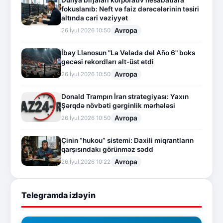
Dünya birjaları korporativ hesabatlara
fokuslanıb: Neft və faiz dərəcələrinin təsiri
altında cari vəziyyət
Avropa
26.İyul.2026 10:50
İbay Llanosun "La Velada del Año 6" boks
gecəsi rekordları alt-üst etdi
Avropa
26.İyul.2026 10:50
Donald Trampın İran strategiyası: Yaxın
Şərqdə növbəti gərginlik mərhələsi
Avropa
26.İyul.2026 10:50
Çinin “hukou” sistemi: Daxili miqrantların
qarşısındakı görünməz sədd
Avropa
26.İyul.2026 10:22
Telegramda izləyin