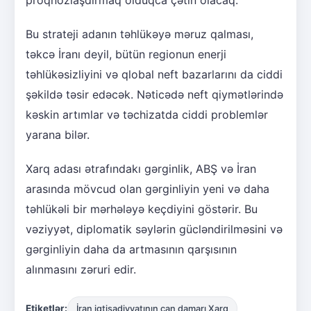
Bu strateji adanın təhlükəyə məruz qalması,
təkcə İranı deyil, bütün regionun enerji
təhlükəsizliyini və qlobal neft bazarlarını da ciddi
şəkildə təsir edəcək. Nəticədə neft qiymətlərində
kəskin artımlar və təchizatda ciddi problemlər
yarana bilər.
Xarq adası ətrafındakı gərginlik, ABŞ və İran
arasında mövcud olan gərginliyin yeni və daha
təhlükəli bir mərhələyə keçdiyini göstərir. Bu
vəziyyət, diplomatik səylərin gücləndirilməsini və
gərginliyin daha da artmasının qarşısının
alınmasını zəruri edir.
Etiketlər:
İran iqtisadiyyatının can damarı Xarq