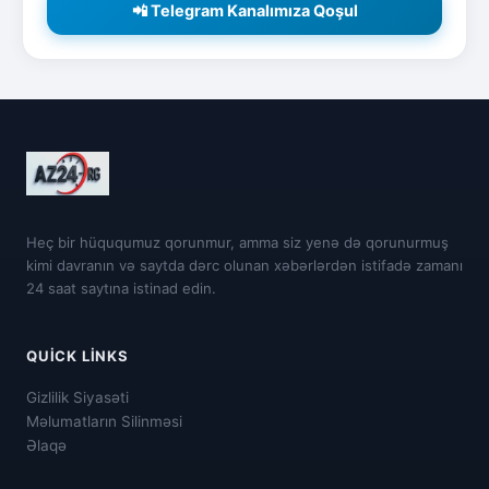
📲 Telegram Kanalımıza Qoşul
Heç bir hüququmuz qorunmur, amma siz yenə də qorunurmuş
kimi davranın və saytda dərc olunan xəbərlərdən istifadə zamanı
24 saat saytına istinad edin.
QUICK LINKS
Gizlilik Siyasəti
Məlumatların Silinməsi
Əlaqə