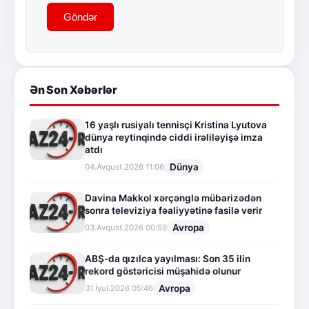
Göndər
Ən Son Xəbərlər
16 yaşlı rusiyalı tennisçi Kristina Lyutova
dünya reytinqində ciddi irəliləyişə imza
atdı
Dünya
04.Avqust.2026 11:06
Davina Makkol xərçənglə mübarizədən
sonra televiziya fəaliyyətinə fasilə verir
Avropa
03.Avqust.2026 00:59
ABŞ-da qızılca yayılması: Son 35 ilin
rekord göstəricisi müşahidə olunur
Avropa
31.İyul.2026 05:46