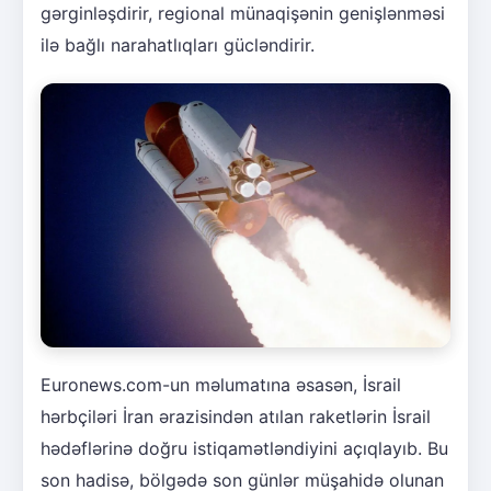
gərginləşdirir, regional münaqişənin genişlənməsi
ilə bağlı narahatlıqları gücləndirir.
Euronews.com-un məlumatına əsasən, İsrail
hərbçiləri İran ərazisindən atılan raketlərin İsrail
hədəflərinə doğru istiqamətləndiyini açıqlayıb. Bu
son hadisə, bölgədə son günlər müşahidə olunan