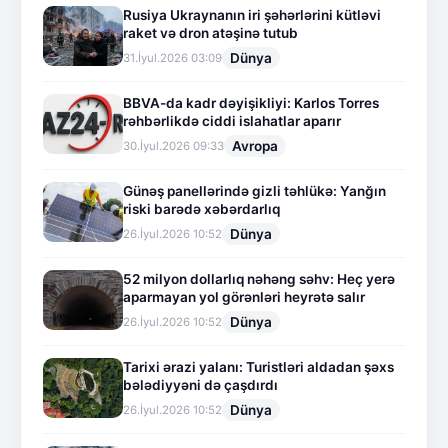
Rusiya Ukraynanın iri şəhərlərini kütləvi
raket və dron atəşinə tutub
Dünya
31.İyul.2026 03:09
BBVA-da kadr dəyişikliyi: Karlos Torres
rəhbərlikdə ciddi islahatlar aparır
Avropa
30.İyul.2026 09:33
Günəş panellərində gizli təhlükə: Yanğın
riski barədə xəbərdarlıq
Dünya
26.İyul.2026 10:52
52 milyon dollarlıq nəhəng səhv: Heç yerə
aparmayan yol görənləri heyrətə salır
Dünya
26.İyul.2026 10:52
Tarixi ərazi yalanı: Turistləri aldadan şəxs
bələdiyyəni də çaşdırdı
Dünya
26.İyul.2026 10:52