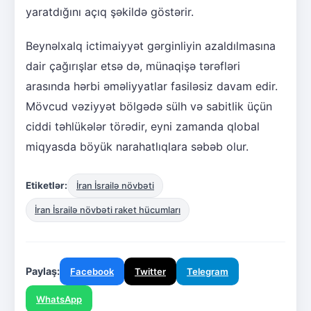
yaratdığını açıq şəkildə göstərir.
Beynəlxalq ictimaiyyət gərginliyin azaldılmasına
dair çağırışlar etsə də, münaqişə tərəfləri
arasında hərbi əməliyyatlar fasiləsiz davam edir.
Mövcud vəziyyət bölgədə sülh və sabitlik üçün
ciddi təhlükələr törədir, eyni zamanda qlobal
miqyasda böyük narahatlıqlara səbəb olur.
Etiketlər:
İran İsrailə növbəti
İran İsrailə növbəti raket hücumları
Paylaş:
Facebook
Twitter
Telegram
WhatsApp