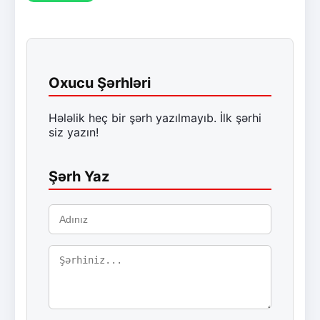
Oxucu Şərhləri
Hələlik heç bir şərh yazılmayıb. İlk şərhi
siz yazın!
Şərh Yaz