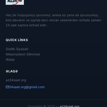
Heç bir hüququmuz qorunmur, amma siz yenə də qorunurmuş
kimi davranın və saytda dərc olunan xəbərlərdən istifadə zamanı
24 saat saytına istinad edin.
QUICK LINKS
Gizlilik Siyasəti
Məlumatların Silinməsi
Əlaqə
ƏLAQƏ
az24saat.org
24saat.org@gmail.com
Copyright © 2026 —
az24saat.org