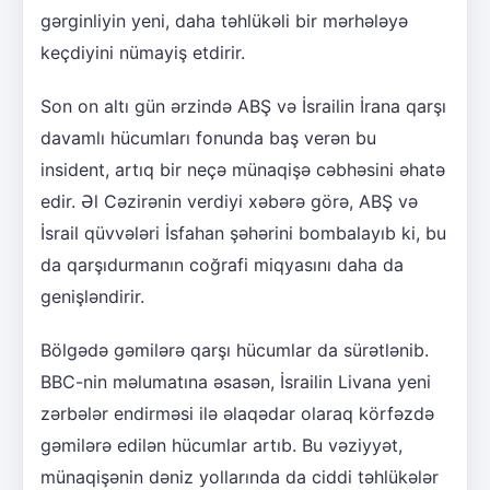
gərginliyin yeni, daha təhlükəli bir mərhələyə
keçdiyini nümayiş etdirir.
Son on altı gün ərzində ABŞ və İsrailin İrana qarşı
davamlı hücumları fonunda baş verən bu
insident, artıq bir neçə münaqişə cəbhəsini əhatə
edir. Əl Cəzirənin verdiyi xəbərə görə, ABŞ və
İsrail qüvvələri İsfahan şəhərini bombalayıb ki, bu
da qarşıdurmanın coğrafi miqyasını daha da
genişləndirir.
Bölgədə gəmilərə qarşı hücumlar da sürətlənib.
BBC-nin məlumatına əsasən, İsrailin Livana yeni
zərbələr endirməsi ilə əlaqədar olaraq körfəzdə
gəmilərə edilən hücumlar artıb. Bu vəziyyət,
münaqişənin dəniz yollarında da ciddi təhlükələr