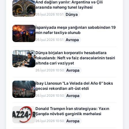
And dağları yarılır: Argentina və Çili
arasında nəhəng tunel layihəsi
Dünya
26.İyul.2026 10:51
İspaniyada meşə yanğınları səbəbindən 19
min nəfər təxliyə olunub
Avropa
26.İyul.2026 10:51
Dünya birjaları korporativ hesabatlara
fokuslanıb: Neft və faiz dərəcələrinin təsiri
altında cari vəziyyət
Avropa
26.İyul.2026 10:50
İbay Llanosun "La Velada del Año 6" boks
gecəsi rekordları alt-üst etdi
Avropa
26.İyul.2026 10:50
Donald Trampın İran strategiyası: Yaxın
Şərqdə növbəti gərginlik mərhələsi
Avropa
26.İyul.2026 10:50