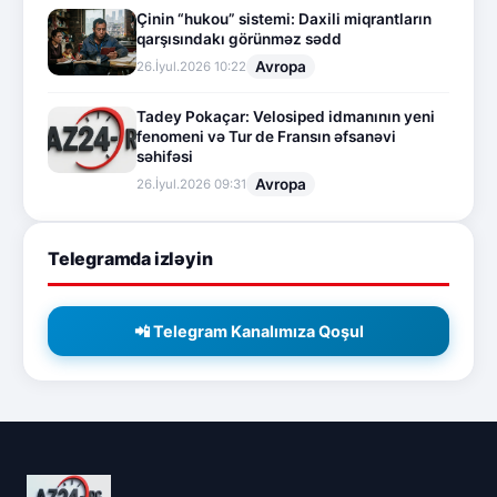
Çinin “hukou” sistemi: Daxili miqrantların
qarşısındakı görünməz sədd
Avropa
26.İyul.2026 10:22
Tadey Pokaçar: Velosiped idmanının yeni
fenomeni və Tur de Fransın əfsanəvi
səhifəsi
Avropa
26.İyul.2026 09:31
Telegramda izləyin
📲 Telegram Kanalımıza Qoşul