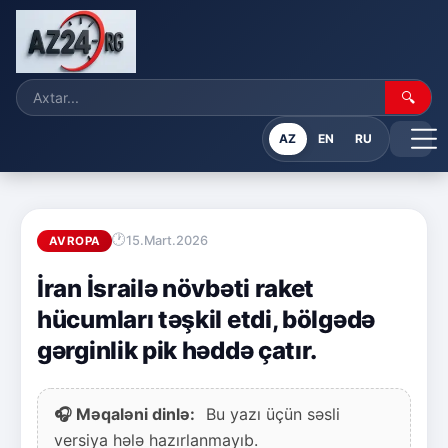
🔍
AZ
EN
RU
15.Mart.2026
AVROPA
İran İsrailə növbəti raket
hücumları təşkil etdi, bölgədə
gərginlik pik həddə çatır.
🎧 Məqaləni dinlə:
Bu yazı üçün səsli
versiya hələ hazırlanmayıb.