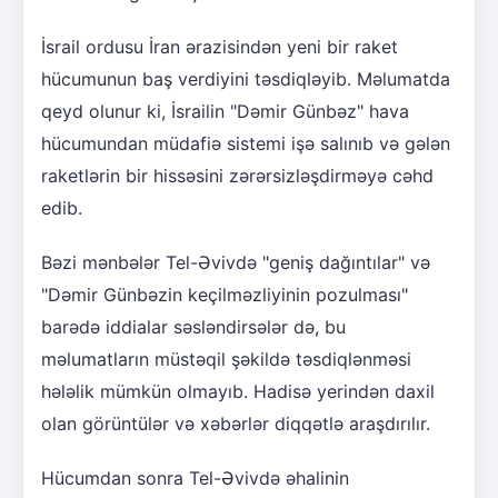
İsrail ordusu İran ərazisindən yeni bir raket
hücumunun baş verdiyini təsdiqləyib. Məlumatda
qeyd olunur ki, İsrailin "Dəmir Günbəz" hava
hücumundan müdafiə sistemi işə salınıb və gələn
raketlərin bir hissəsini zərərsizləşdirməyə cəhd
edib.
Bəzi mənbələr Tel-Əvivdə "geniş dağıntılar" və
"Dəmir Günbəzin keçilməzliyinin pozulması"
barədə iddialar səsləndirsələr də, bu
məlumatların müstəqil şəkildə təsdiqlənməsi
hələlik mümkün olmayıb. Hadisə yerindən daxil
olan görüntülər və xəbərlər diqqətlə araşdırılır.
Hücumdan sonra Tel-Əvivdə əhalinin