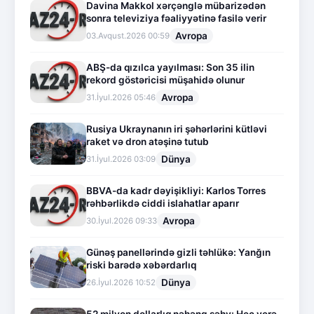
Davina Makkol xərçənglə mübarizədən
sonra televiziya fəaliyyətinə fasilə verir
Avropa
03.Avqust.2026 00:59
ABŞ-da qızılca yayılması: Son 35 ilin
rekord göstəricisi müşahidə olunur
Avropa
31.İyul.2026 05:46
Rusiya Ukraynanın iri şəhərlərini kütləvi
raket və dron atəşinə tutub
Dünya
31.İyul.2026 03:09
BBVA-da kadr dəyişikliyi: Karlos Torres
rəhbərlikdə ciddi islahatlar aparır
Avropa
30.İyul.2026 09:33
Günəş panellərində gizli təhlükə: Yanğın
riski barədə xəbərdarlıq
Dünya
26.İyul.2026 10:52