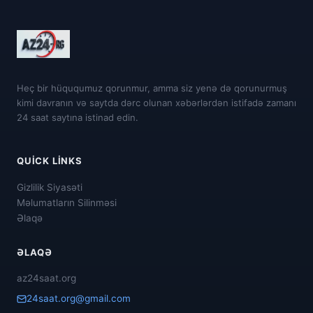
Heç bir hüququmuz qorunmur, amma siz yenə də qorunurmuş
kimi davranın və saytda dərc olunan xəbərlərdən istifadə zamanı
24 saat saytına istinad edin.
QUICK LINKS
Gizlilik Siyasəti
Məlumatların Silinməsi
Əlaqə
ƏLAQƏ
az24saat.org
24saat.org@gmail.com