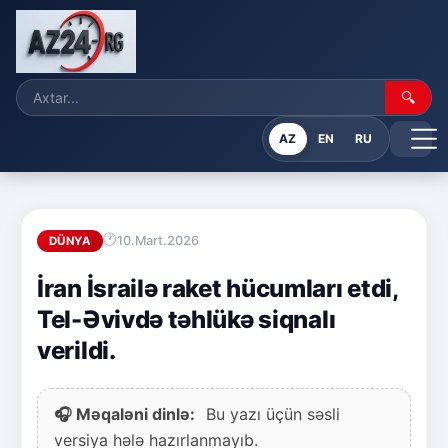
🔍
AZ
EN
RU
10.Mart.2026
DÜNYA
İran İsrailə raket hücumları etdi,
Tel-Əvivdə təhlükə siqnalı
verildi.
🎧 Məqaləni dinlə:
Bu yazı üçün səsli
versiya hələ hazırlanmayıb.