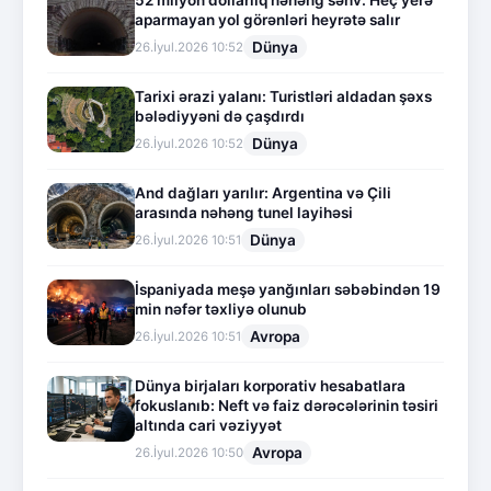
52 milyon dollarlıq nəhəng səhv: Heç yerə
aparmayan yol görənləri heyrətə salır
Dünya
26.İyul.2026 10:52
Tarixi ərazi yalanı: Turistləri aldadan şəxs
bələdiyyəni də çaşdırdı
Dünya
26.İyul.2026 10:52
And dağları yarılır: Argentina və Çili
arasında nəhəng tunel layihəsi
Dünya
26.İyul.2026 10:51
İspaniyada meşə yanğınları səbəbindən 19
min nəfər təxliyə olunub
Avropa
26.İyul.2026 10:51
Dünya birjaları korporativ hesabatlara
fokuslanıb: Neft və faiz dərəcələrinin təsiri
altında cari vəziyyət
Avropa
26.İyul.2026 10:50