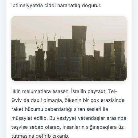
ictimaiyyətdə ciddi narahatlıq doğurur.
İlkin məlumatlara əsasən, İsrailin paytaxtı Tel-
Əviv də daxil olmaqla, ölkənin bir çox ərazisində
raket hücumu xəbərdarlığı siren səsləri ilə
müşayiət edilib. Bu vəziyyət vətəndaşlar arasında
təşvişə səbəb olaraq, insanların sığınacaqlara üz
tutmasına gətirib çıxarıb.