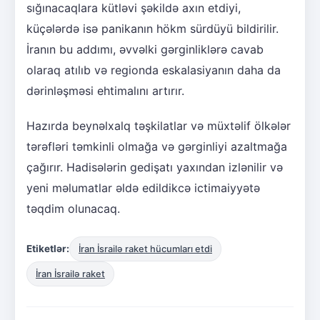
sığınacaqlara kütləvi şəkildə axın etdiyi,
küçələrdə isə panikanın hökm sürdüyü bildirilir.
İranın bu addımı, əvvəlki gərginliklərə cavab
olaraq atılıb və regionda eskalasiyanın daha da
dərinləşməsi ehtimalını artırır.
Hazırda beynəlxalq təşkilatlar və müxtəlif ölkələr
tərəfləri təmkinli olmağa və gərginliyi azaltmağa
çağırır. Hadisələrin gedişatı yaxından izlənilir və
yeni məlumatlar əldə edildikcə ictimaiyyətə
təqdim olunacaq.
Etiketlər:
İran İsrailə raket hücumları etdi
İran İsrailə raket