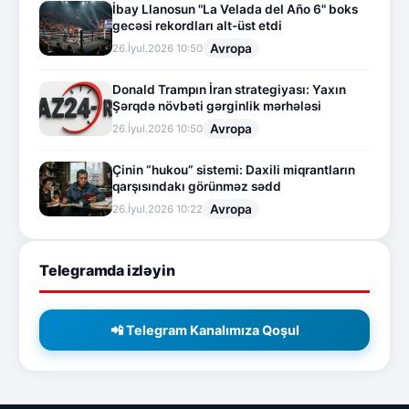
İbay Llanosun "La Velada del Año 6" boks
gecəsi rekordları alt-üst etdi
Avropa
26.İyul.2026 10:50
Donald Trampın İran strategiyası: Yaxın
Şərqdə növbəti gərginlik mərhələsi
Avropa
26.İyul.2026 10:50
Çinin “hukou” sistemi: Daxili miqrantların
qarşısındakı görünməz sədd
Avropa
26.İyul.2026 10:22
Telegramda izləyin
📲 Telegram Kanalımıza Qoşul