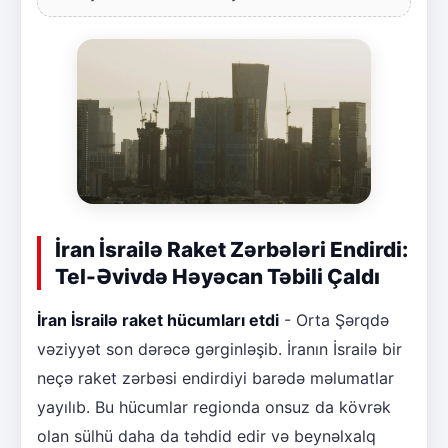
İran İsrailə Raket Zərbələri Endirdi:
Tel-Əvivdə Həyəcan Təbili Çaldı
İran İsrailə raket hücumları etdi
- Orta Şərqdə
vəziyyət son dərəcə gərginləşib. İranın İsrailə bir
neçə raket zərbəsi endirdiyi barədə məlumatlar
yayılıb. Bu hücumlar regionda onsuz da kövrək
olan sülhü daha da təhdid edir və beynəlxalq