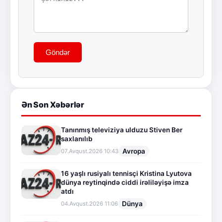
Göndər
Ən Son Xəbərlər
Tanınmış televiziya ulduzu Stiven Ber
saxlanılıb
Avropa
07.Avqust.2026 10:43
16 yaşlı rusiyalı tennisçi Kristina Lyutova
dünya reytinqində ciddi irəliləyişə imza
atdı
Dünya
04.Avqust.2026 11:06