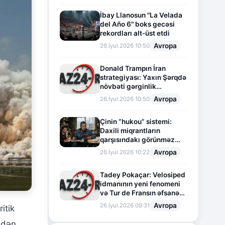
İbay Llanosun "La Velada
del Año 6" boks gecəsi
rekordları alt-üst etdi
Avropa
26.İyul.2026 10:50
Donald Trampın İran
strategiyası: Yaxın Şərqdə
növbəti gərginlik
mərhələsi
Avropa
26.İyul.2026 10:50
Çinin “hukou” sistemi:
Daxili miqrantların
qarşısındakı görünməz
sədd
Avropa
26.İyul.2026 10:22
Tadey Pokaçar: Velosiped
idmanının yeni fenomeni
və Tur de Fransın əfsanəvi
səhifəsi
Avropa
26.İyul.2026 09:31
itik
ndən