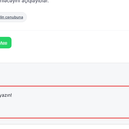
iləcəyini açıqlayıblar.
ailin cənubuna
sApp
yazın!