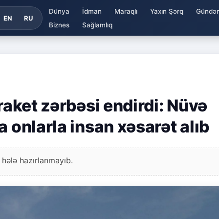
Dünya
İdman
Maraqlı
Yaxın Şərq
Gündə
EN
RU
Biznes
Sağlamlıq
raket zərbəsi endirdi: Nüvə
a onlarla insan xəsarət alıb
 hələ hazırlanmayıb.