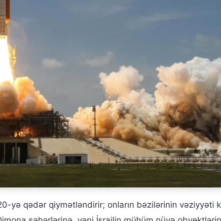
-yə qədər qiymətləndirir; onların bəzilərinin vəziyyəti kr
 Dimona şəhərlərinə, yəni İsrailin mühüm nüvə obyektləri