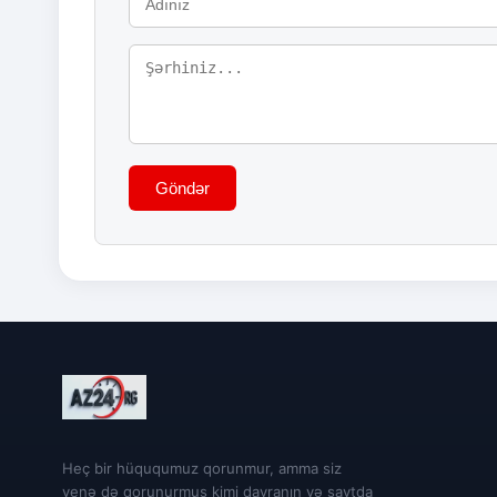
Göndər
Heç bir hüququmuz qorunmur, amma siz
yenə də qorunurmuş kimi davranın və saytda