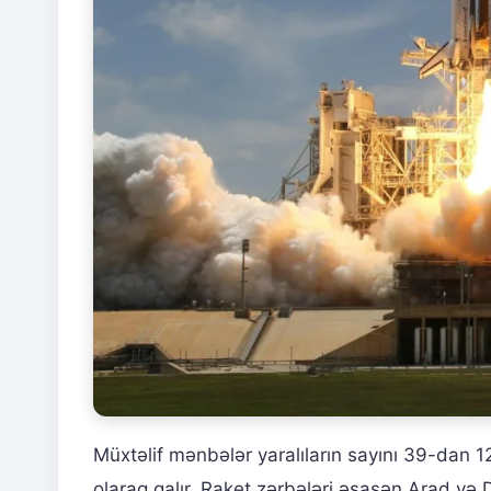
Müxtəlif mənbələr yaralıların sayını 39-dan 120
olaraq qalır. Raket zərbələri əsasən Arad və