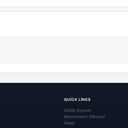
QUICK LINKS
Gizlilik Siyasəti
Məlumatların Silinməsi
Əlaqə