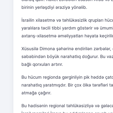
birinin yerləşdiyi əraziyə yönəlib.
İsrailin xilasetmə və təhlükəsizlik qrupları h
yaralılara təcili tibbi yardım göstərir və ümum
axtarış-xilasetmə əməliyyatları həyata keçirilir
Xüsusilə Dimona şəhərinə endirilən zərbələr, 
səbəbindən böyük narahatlıq doğurur. Bu vəz
bağlı qorxuları artırır.
Bu hücum regionda gərginliyin pik həddə çatdı
narahatlıq yaratmışdır. Bir çox ölkə tərəflər
atmağa çağırır.
Bu hadisənin regional təhlükəsizliyə və gələc