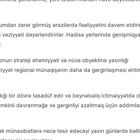
ücumdan zərər görmüş ərazilərdə fəaliyyətini davam etdirir
i vəziyyəti dəyərləndirirlər. Hadisə yerlərində genişmiqya
.
onun strateji əhəmiyyəti və nüvə obyektinə yaxınlığı
iyyət regional münaqişənin daha da gərginləşməsi ehtima
ğı bir dövrə təsadüf edir və beynəlxalq ictimaiyyətdə c
i təmkinli davranmağa və gərginliyi azaltmaq üçün addımla
ək münasibətlərə necə təsir edəcəyi yaxın günlərdə bəlli