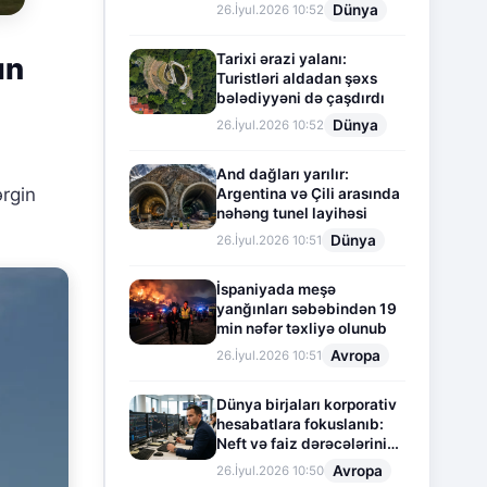
Dünya
26.İyul.2026 10:52
Tarixi ərazi yalanı:
ın
Turistləri aldadan şəxs
bələdiyyəni də çaşdırdı
Dünya
26.İyul.2026 10:52
And dağları yarılır:
ərgin
Argentina və Çili arasında
nəhəng tunel layihəsi
Dünya
26.İyul.2026 10:51
İspaniyada meşə
yanğınları səbəbindən 19
min nəfər təxliyə olunub
Avropa
26.İyul.2026 10:51
Dünya birjaları korporativ
hesabatlara fokuslanıb:
Neft və faiz dərəcələrinin
təsiri altında cari vəziyyət
Avropa
26.İyul.2026 10:50