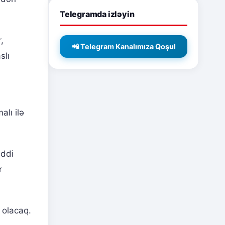
Telegramda izləyin
,
📲 Telegram Kanalımıza Qoşul
slı
lı ilə
iddi
r
 olacaq.