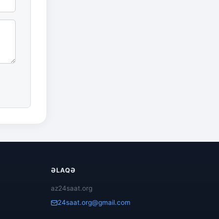
ƏLAQƏ
az24saat.org
24saat.org@gmail.com