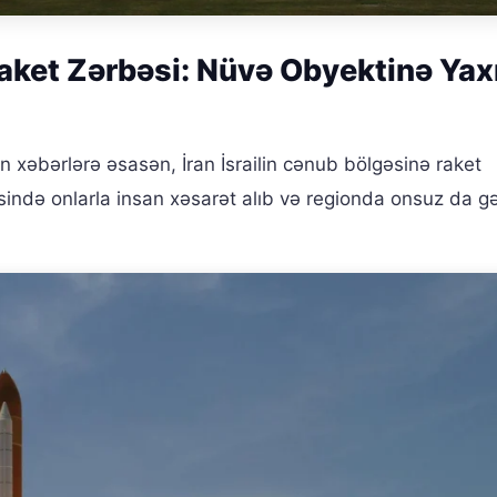
Raket Zərbəsi: Nüvə Obyektinə Yax
n xəbərlərə əsasən, İran İsrailin cənub bölgəsinə raket
sində onlarla insan xəsarət alıb və regionda onsuz da g