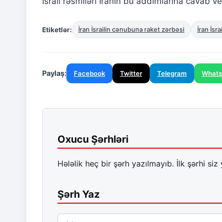
İsrail rəsmiləri İranın bu addımlarına cavab ver
Etiketlər:
İran İsrailin cənubuna raket zərbəsi
İran İsr
Paylaş:
Facebook
Twitter
Telegram
What
Oxucu Şərhləri
Hələlik heç bir şərh yazılmayıb. İlk şərhi siz 
Şərh Yaz