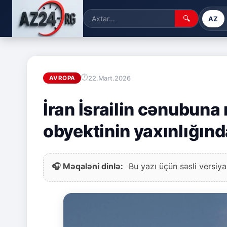
🔍
AZ
22.Mart.2026
AVROPA
İran İsrailin cənubuna 
obyektinin yaxınlığınd
🎧 Məqaləni dinlə:
Bu yazı üçün səsli versiya