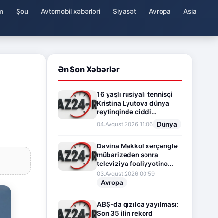
m
Şou
Avtomobil xəbərləri
Siyasət
Avropa
Asia
Ən Son Xəbərlər
16 yaşlı rusiyalı tennisçi
Kristina Lyutova dünya
reytinqində ciddi
irəliləyişə imza atdı
Dünya
04.Avqust.2026 11:06
Davina Makkol xərçənglə
mübarizədən sonra
televiziya fəaliyyətinə
fasilə verir
03.Avqust.2026 00:59
Avropa
ABŞ-da qızılca yayılması:
Son 35 ilin rekord