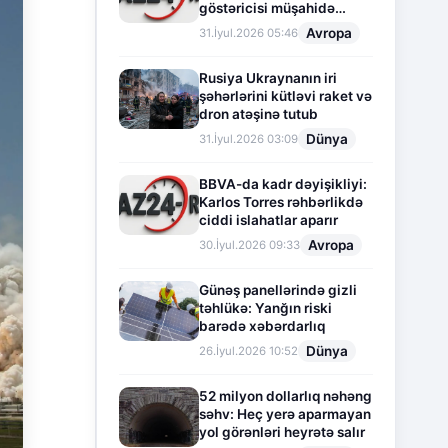
göstəricisi müşahidə
olunur
Avropa
31.İyul.2026 05:46
Rusiya Ukraynanın iri
şəhərlərini kütləvi raket və
dron atəşinə tutub
Dünya
31.İyul.2026 03:09
BBVA-da kadr dəyişikliyi:
Karlos Torres rəhbərlikdə
ciddi islahatlar aparır
Avropa
30.İyul.2026 09:33
Günəş panellərində gizli
təhlükə: Yanğın riski
barədə xəbərdarlıq
Dünya
26.İyul.2026 10:52
52 milyon dollarlıq nəhəng
səhv: Heç yerə aparmayan
yol görənləri heyrətə salır