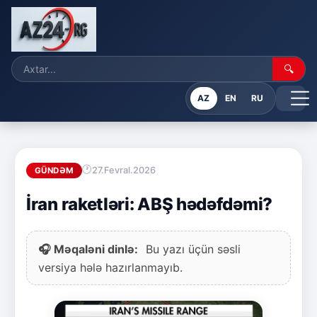
🔍
AZ
EN
RU
27.Fevral.2026
GÜNDƏM
İran raketləri: ABŞ hədəfdəmi?
🎧 Məqaləni dinlə:
Bu yazı üçün səsli
versiya hələ hazırlanmayıb.