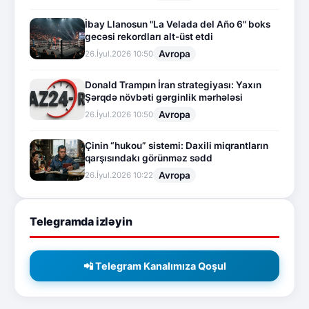
İbay Llanosun "La Velada del Año 6" boks
gecəsi rekordları alt-üst etdi
Avropa
26.İyul.2026 10:50
Donald Trampın İran strategiyası: Yaxın
Şərqdə növbəti gərginlik mərhələsi
Avropa
26.İyul.2026 10:50
Çinin “hukou” sistemi: Daxili miqrantların
qarşısındakı görünməz sədd
Avropa
26.İyul.2026 10:22
Telegramda izləyin
📲 Telegram Kanalımıza Qoşul