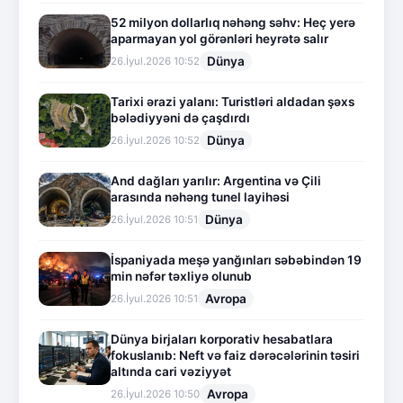
52 milyon dollarlıq nəhəng səhv: Heç yerə
aparmayan yol görənləri heyrətə salır
Dünya
26.İyul.2026 10:52
Tarixi ərazi yalanı: Turistləri aldadan şəxs
bələdiyyəni də çaşdırdı
Dünya
26.İyul.2026 10:52
And dağları yarılır: Argentina və Çili
arasında nəhəng tunel layihəsi
Dünya
26.İyul.2026 10:51
İspaniyada meşə yanğınları səbəbindən 19
min nəfər təxliyə olunub
Avropa
26.İyul.2026 10:51
Dünya birjaları korporativ hesabatlara
fokuslanıb: Neft və faiz dərəcələrinin təsiri
altında cari vəziyyət
Avropa
26.İyul.2026 10:50