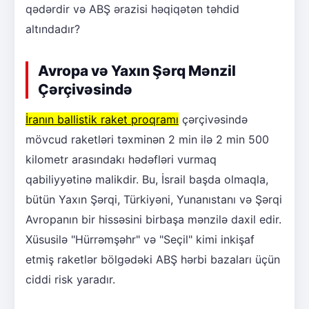
qədərdir və ABŞ ərazisi həqiqətən təhdid
altındadır?
Avropa və Yaxın Şərq Mənzil
Çərçivəsində
İranın ballistik raket proqramı
çərçivəsində
mövcud raketləri təxminən 2 min ilə 2 min 500
kilometr arasındakı hədəfləri vurmaq
qabiliyyətinə malikdir. Bu, İsrail başda olmaqla,
bütün Yaxın Şərqi, Türkiyəni, Yunanıstanı və Şərqi
Avropanın bir hissəsini birbaşa mənzilə daxil edir.
Xüsusilə "Hürrəmşəhr" və "Seçil" kimi inkişaf
etmiş raketlər bölgədəki ABŞ hərbi bazaları üçün
ciddi risk yaradır.