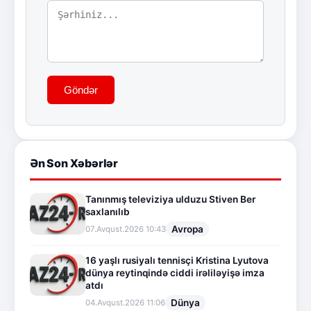
Göndər
Ən Son Xəbərlər
Tanınmış televiziya ulduzu Stiven Ber
saxlanılıb
Avropa
07.Avqust.2026 10:43
16 yaşlı rusiyalı tennisçi Kristina Lyutova
dünya reytinqində ciddi irəliləyişə imza
atdı
Dünya
04.Avqust.2026 11:06