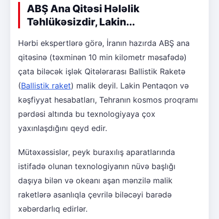
ABŞ Ana Qitəsi Hələlik
Təhlükəsizdir, Lakin...
Hərbi ekspertlərə görə, İranın hazırda ABŞ ana
qitəsinə (təxminən 10 min kilometr məsafədə)
çata biləcək işlək Qitələrarası Ballistik Raketə
(
Ballistik raket
) malik deyil. Lakin Pentaqon və
kəşfiyyat hesabatları, Tehranın kosmos proqramı
pərdəsi altında bu texnologiyaya çox
yaxınlaşdığını qeyd edir.
Mütəxəssislər, peyk buraxılış aparatlarında
istifadə olunan texnologiyanın nüvə başlığı
daşıya bilən və okeanı aşan mənzilə malik
raketlərə asanlıqla çevrilə biləcəyi barədə
xəbərdarlıq edirlər.