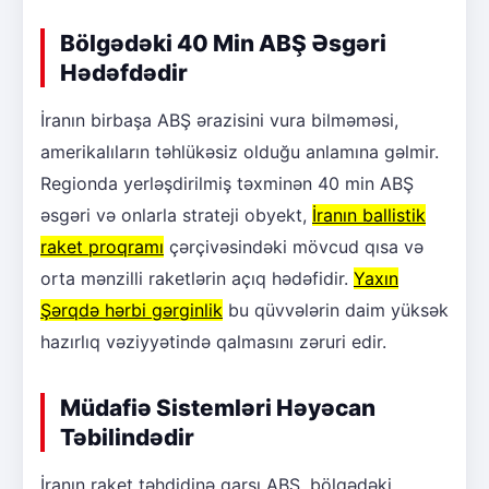
Bölgədəki 40 Min ABŞ Əsgəri
Hədəfdədir
İranın birbaşa ABŞ ərazisini vura bilməməsi,
amerikalıların təhlükəsiz olduğu anlamına gəlmir.
Regionda yerləşdirilmiş təxminən 40 min ABŞ
əsgəri və onlarla strateji obyekt,
İranın ballistik
raket proqramı
çərçivəsindəki mövcud qısa və
orta mənzilli raketlərin açıq hədəfidir.
Yaxın
Şərqdə hərbi gərginlik
bu qüvvələrin daim yüksək
hazırlıq vəziyyətində qalmasını zəruri edir.
Müdafiə Sistemləri Həyəcan
Təbilindədir
İranın raket təhdidinə qarşı ABŞ, bölgədəki