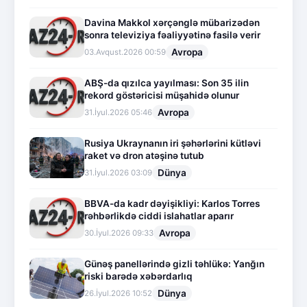
Davina Makkol xərçənglə mübarizədən
sonra televiziya fəaliyyətinə fasilə verir
Avropa
03.Avqust.2026 00:59
ABŞ-da qızılca yayılması: Son 35 ilin
rekord göstəricisi müşahidə olunur
Avropa
31.İyul.2026 05:46
Rusiya Ukraynanın iri şəhərlərini kütləvi
raket və dron atəşinə tutub
Dünya
31.İyul.2026 03:09
BBVA-da kadr dəyişikliyi: Karlos Torres
rəhbərlikdə ciddi islahatlar aparır
Avropa
30.İyul.2026 09:33
Günəş panellərində gizli təhlükə: Yanğın
riski barədə xəbərdarlıq
Dünya
26.İyul.2026 10:52