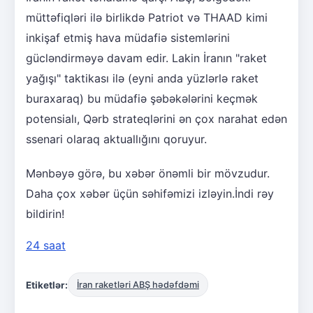
müttəfiqləri ilə birlikdə Patriot və THAAD kimi
inkişaf etmiş hava müdafiə sistemlərini
gücləndirməyə davam edir. Lakin İranın "raket
yağışı" taktikası ilə (eyni anda yüzlərlə raket
buraxaraq) bu müdafiə şəbəkələrini keçmək
potensialı, Qərb strateqlərini ən çox narahat edən
ssenari olaraq aktuallığını qoruyur.
Mənbəyə görə, bu xəbər önəmli bir mövzudur.
Daha çox xəbər üçün səhifəmizi izləyin.İndi rəy
bildirin!
24 saat
Etiketlər:
İran raketləri ABŞ hədəfdəmi