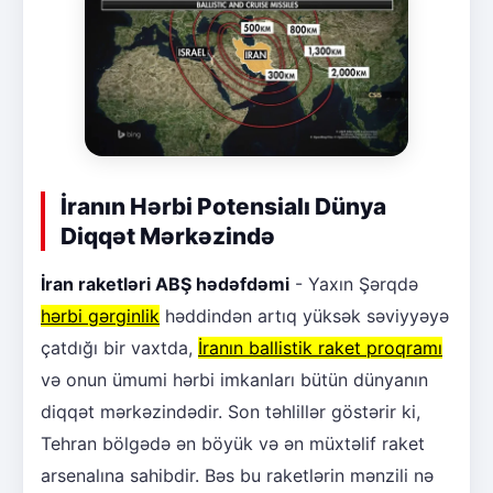
İranın Hərbi Potensialı Dünya
Diqqət Mərkəzində
İran raketləri ABŞ hədəfdəmi
- Yaxın Şərqdə
hərbi gərginlik
həddindən artıq yüksək səviyyəyə
çatdığı bir vaxtda,
İranın ballistik raket proqramı
və onun ümumi hərbi imkanları bütün dünyanın
diqqət mərkəzindədir. Son təhlillər göstərir ki,
Tehran bölgədə ən böyük və ən müxtəlif raket
arsenalına sahibdir. Bəs bu raketlərin mənzili nə