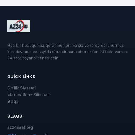
Heç bir hüququmuz qorunmur, amma siz yenə də qorunurmuş
kimi davranın və saytda dərc olunan xəbərlərdən istifadə zamanı
24 saat saytına istinad edin.
QUICK LINKS
Gizlilik Siyasəti
Məlumatların Silinməsi
Əlaqə
ƏLAQƏ
az24saat.org