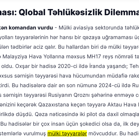
ası: Qlobal Təhlükəsizlik Dilemm
şkən komandan vurdu
- Mülki aviasiya sektorunda təhlük
yolları təyyarələrinin hər hansı bir qəzaya uğramaması ü
lən tədbirlər aciz qalır. Bu hallardan biri də mülki təyyar
də Malayziya Hava Yollarına məxsus MH17 reys nömrəli t
 oldu. Oxşar bir hadisə 2020-ci ildə İranda yaşandı; Te
xsus sərnişin təyyarəsi hava hücumundan müdafiə raket
tirdi. Bu hadisələrə dair ən son nümunə 2024-cü ildə R
 sərnişin təyyarəsi Rusiyanın Qroznı şəhərinə enməyə 
ənizini keçərək Qazaxıstana keçən təyyarə Aktau Hava 
birlikdə düşdü. Qəza nəticəsində iki pilot da daxil olmaql
. Bu hadisələr bir çox insan üçün şokedici olsa da, ilk deyi
istemlərlə vurulmuş
mülki təyyarələr
mövcuddur. Bu hadis