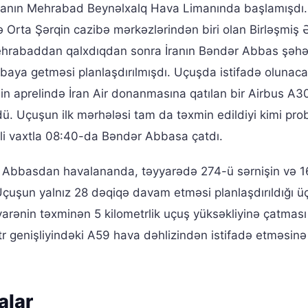
ranın Mehrabad Beynəlxalq Hava Limanında başlamışdı.
rta Şərqin cazibə mərkəzlərindən biri olan Birləşmiş 
 Mehrabaddan qalxdıqdan sonra İranın Bəndər Abbas şəhə
ubaya getməsi planlaşdırılmışdı. Uçuşda istifadə olunac
lin aprelində İran Air donanmasına qatılan bir Airbus A30
dü. Uçuşun ilk mərhələsi tam da təxmin edildiyi kimi pro
li vaxtla 08:40-da Bəndər Abbasa çatdı.
r Abbasdan havalananda, təyyarədə 274-ü sərnişin və 1
 Uçuşun yalnız 28 dəqiqə davam etməsi planlaşdırıldığı ü
arənin təxminən 5 kilometrlik uçuş yüksəkliyinə çatmas
tr genişliyindəki A59 hava dəhlizindən istifadə etməsinə
alar