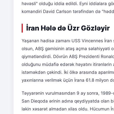
həvəsli" olduğu iddia edildi. Eyni iddialara 
komandiri David Carlson tərəfindən də "hədd
İran Hələ də Üzr Gözləyir
Yaşanan hadisə zamanı USS Vincennes İran sul
olsun, ABŞ gəmisinin atəş açma səlahiyyəti 
qiymətləndirdi. Dövrün ABŞ Prezidenti Ronal
olduğunu müdafiə edərək həyatını itirənlərin 
istəməkdən çəkindi. İki ölkə arasında aparılmı
yaxınlarına verilmək üçün İrana 61.8 milyon d
Təyyarənin vurulmasından 9 ay sonra, 1989-cu
San Dieqoda ərinin adına qeydiyyatda olan b
lakin xəsarət almadan xilas oldu. Hücumun İra