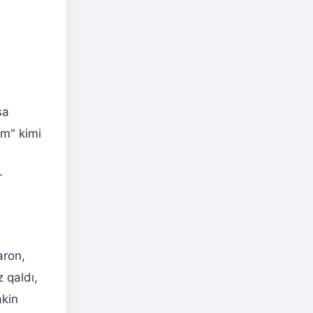
sa
um" kimi
r
aron,
 qaldı,
akin