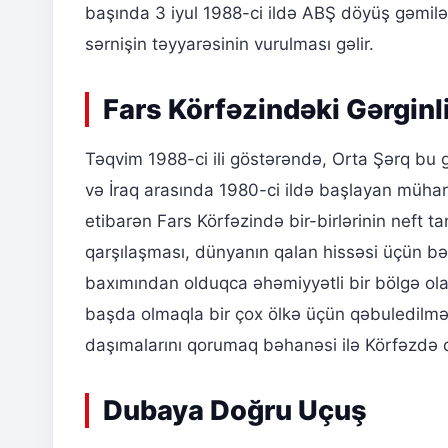
başında 3 iyul 1988-ci ildə ABŞ döyüş gəmilə
sərnişin təyyarəsinin vurulması gəlir.
Fars Körfəzindəki Gərginl
Təqvim 1988-ci ili göstərəndə, Orta Şərq bu g
və İraq arasında 1980-ci ildə başlayan mühari
etibarən Fars Körfəzində bir-birlərinin neft 
qarşılaşması, dünyanın qalan hissəsi üçün bəl
baxımından olduqca əhəmiyyətli bir bölgə ol
başda olmaqla bir çox ölkə üçün qəbuledilməz
daşımalarını qorumaq bəhanəsi ilə Körfəzdə d
Dubaya Doğru Uçuş