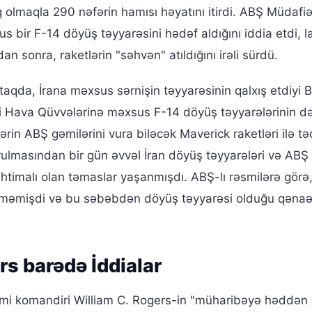
olmaqla 290 nəfərin hamısı həyatını itirdi. ABŞ Müdafi
s bir F-14 döyüş təyyarəsini hədəf aldığını iddia etdi, l
n sonra, raketlərin "səhvən" atıldığını irəli sürdü.
taqda, İrana məxsus sərnişin təyyarəsinin qalxış etdiyi 
 Hava Qüvvələrinə məxsus F-14 döyüş təyyarələrinin d
ərin ABŞ gəmilərini vura biləcək Maverick raketləri ilə tə
vurulmasından bir gün əvvəl İran döyüş təyyarələri və AB
htimalı olan təmaslar yaşanmışdı. ABŞ-lı rəsmilərə görə
erməmişdi və bu səbəbdən döyüş təyyarəsi olduğu qənaə
s barədə İddialar
gəmi komandiri William C. Rogers-in "müharibəyə həddən 