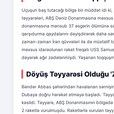
Uçuşun baş tutacağı bölgə bir müddət idi ki, g
təyyarələri, ABŞ Dəniz Donanmasına məxsus 
donanmasına mənsub 37 əsgərin ölümünə sə
qarşıdurma qaydalarını dəyişdirərək daha sər
zaman-zaman İran qüvvələri ilə də müxtəlif t
məxsus idarəolunan raket freqatı USS Samuel
dəyərək ağır zədələnmişdi. Yaşanan toqquşmal
Döyüş Təyyarəsi Olduğu 'Z
Bəndər Abbas şəhərindən havalanan sərnişin t
Dubaya doğru hərəkət etməyə başladı. Təyyar
kəsildi. Təyyarə, ABŞ Donanmasının bölgədə
2 raketlə vurulmuşdu. Raketlərlə vurulan təyy