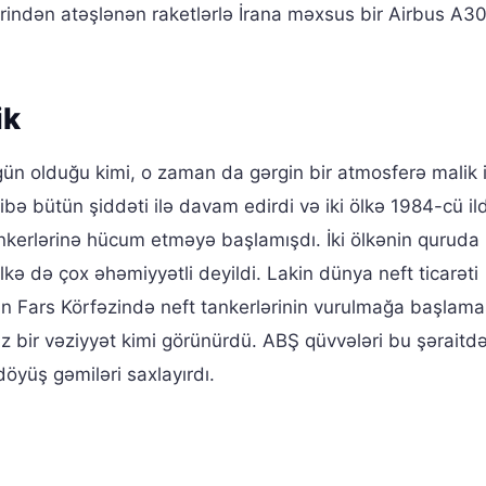
rindən atəşlənən raketlərlə İrana məxsus bir Airbus A300
ik
ün olduğu kimi, o zaman da gərgin bir atmosferə malik id
bə bütün şiddəti ilə davam edirdi və iki ölkə 1984-cü il
tankerlərinə hücum etməyə başlamışdı. İki ölkənin quruda
kə də çox əhəmiyyətli deyildi. Lakin dünya neft ticarəti
an Fars Körfəzində neft tankerlərinin vurulmağa başlama
 bir vəziyyət kimi görünürdü. ABŞ qüvvələri bu şəraitdə
öyüş gəmiləri saxlayırdı.