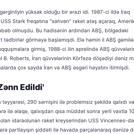
ərginliyin yüksək olduğu bir ərazi idi. 1987-ci ildə İraq
USS Stark freqatına "səhvən" raket atəş açaraq, Ameri
bəb olmuşdu. Bu hadisənin ardından ABŞ, bölgədəki
t tədbirlər görməyə başlamışdı. Elə həmin il ABŞ gəmilər
oqquşmalara girmiş, 1988-ci ilin aprelində ABŞ qüvvələri
 B. Roberts, İran qüvvələrinin Körfəzə döşədiyi dəniz m
arda çox sayda İran və ABŞ əsgəri həyatını itirmişdi.
ənn Edildi'
əyyarəsi, 290 sərnişini ilə problemsiz şəkildə qalxdı v
ə ilə əlaqə, qalxışdan qısa müddət sonra yerli vaxtla 1
 olan idarəolunan raket kreyserindən USS Vincennes-dən
arə partlayışın şiddəti ilə havada parçalanaraq dənizə 