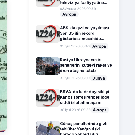
televiziya fəaliyyətinə
fasilə verir
03.Avqust.2026 00:59
Avropa
ABŞ-da qızılca yayılması:
Son 35 ilin rekord
göstəricisi müşahidə
olunur
Avropa
31.İyul.2026 05:46
Rusiya Ukraynanın iri
şəhərlərini kütləvi raket və
dron atəşinə tutub
Dünya
31.İyul.2026 03:09
BBVA-da kadr dəyişikliyi:
Karlos Torres rəhbərlikdə
ciddi islahatlar aparır
Avropa
30.İyul.2026 09:33
Günəş panellərində gizli
təhlükə: Yanğın riski
barədə xəbərdarlıq