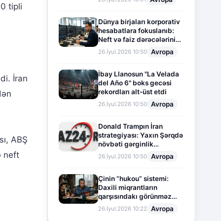
 tipli
Dünya birjaları korporativ
hesabatlara fokuslanıb:
Neft və faiz dərəcələrinin
təsiri altında cari vəziyyət
Avropa
26.İyul.2026 10:50
İbay Llanosun "La Velada
i. İran
del Año 6" boks gecəsi
rekordları alt-üst etdi
dən
Avropa
26.İyul.2026 10:50
Donald Trampın İran
strategiyası: Yaxın Şərqdə
sı, ABŞ
növbəti gərginlik
mərhələsi
 neft
Avropa
26.İyul.2026 10:50
Çinin “hukou” sistemi:
Daxili miqrantların
qarşısındakı görünməz
sədd
Avropa
26.İyul.2026 10:22