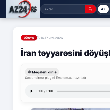
🔍
AZ
16.Fevral.2026
DÜNYA
İran təyyarəsini döy
Məqaləni dinlə
Səsləndirmə plugini Emblem.az hazırladı