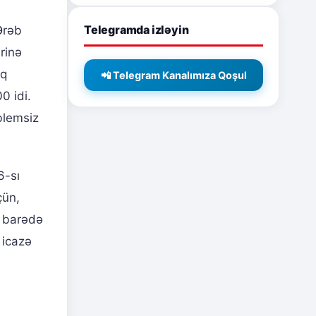
Telegramda izləyin
Ərəb
rinə
aq
📲 Telegram Kanalımıza Qoşul
0 idi.
blemsiz
6-sı
çün,
ı barədə
 icazə