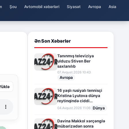
m
Şou
Avtomobil xəbərləri
Siyasət
Avropa
Asia
Ən Son Xəbərlər
Tanınmış televiziya
ulduzu Stiven Ber
saxlanılıb
07.Avqust.2026 10:43
Avropa
Yüklə
16 yaşlı rusiyalı tennisçi
Kristina Lyutova dünya
reytinqində ciddi
irəliləyişə imza atdı
Dünya
04.Avqust.2026 11:06
Davina Makkol xərçənglə
mübarizədən sonra