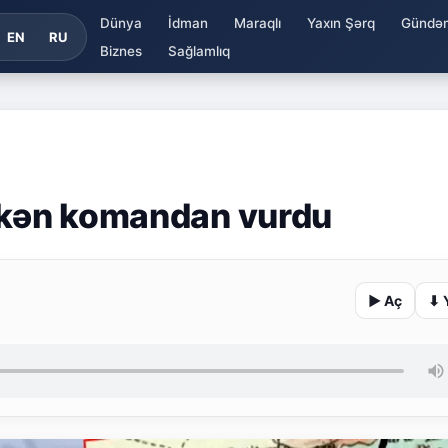
Dünya
İdman
Maraqlı
Yaxın Şərq
Gündə
EN
RU
Biznes
Sağlamlıq
üşkən komandan vurdu
▶ Aç
⬇ 