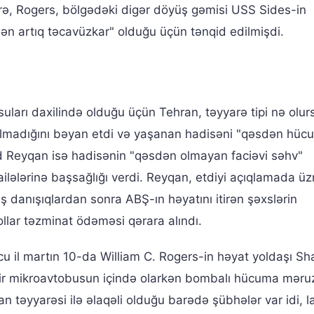
görə, Rogers, bölgədəki digər döyüş gəmisi USS Sides-in
ən artıq təcavüzkar" olduğu üçün tənqid edilmişdi.
arı daxilində olduğu üçün Tehran, təyyarə tipi nə olur
olmadığını bəyan etdi və yaşanan hadisəni "qəsdən hüc
d Reyqan isə hadisənin "qəsdən olmayan faciəvi səhv"
ailələrinə başsağlığı verdi. Reyqan, etdiyi açıqlamada üz
ş danışıqlardan sonra ABŞ-ın həyatını itirən şəxslərin
ollar təzminat ödəməsi qərara alındı.
 il martın 10-da William C. Rogers-in həyat yoldaşı Sh
ir mikroavtobusun içində olarkən bombalı hücuma məruz
n təyyarəsi ilə əlaqəli olduğu barədə şübhələr var idi, l