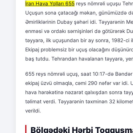
İran Hava Yolları 655
reys nömrəli uçuşu Teh
Uçuşun sona çatacağı məkan, günümüzdə də O
Əmirliklərinin Dubay şəhəri idi. Təyyarənin
enməsi və ordakı sərnişinləri də götürərək D
təyyarə, ilk uçuşundan bir ay sonra, 1982-ci i
Ekipaj problemsiz bir uçuş olacağını düşünür
baş tutdu. Tehrandan havalanan təyyarə, yer
655 reys nömrəli uçuş, saat 10:17-də Bəndə
ekipaj üzvü olmaqla, cəmi 290 nəfər var idi.
hava hərəkətinə nəzarət qalxışdan sonra təyy
təlimat verdi. Təyyarənin təxminən 32 kilome
verildi.
Bölgədəki Hərbi Toqquşm