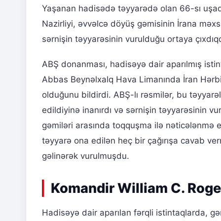
Yaşanan hadisədə təyyarədə olan 66-sı uşaq 
Nazirliyi, əvvəlcə döyüş gəmisinin İrana məxsu
sərnişin təyyarəsinin vurulduğu ortaya çıxdıqda
ABŞ donanması, hadisəyə dair aparılmış istin
Abbas Beynəlxalq Hava Limanında İran Hərbi
olduğunu bildirdi. ABŞ-lı rəsmilər, bu təyyarəl
edildiyinə inanırdı və sərnişin təyyarəsinin 
gəmiləri arasında toqquşma ilə nəticələnmə e
təyyarə ona edilən heç bir çağırışa cavab v
gəlinərək vurulmuşdu.
Komandir William C. Roger
Hadisəyə dair aparılan fərqli istintaqlarda, 