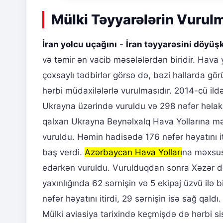
Mülki Təyyarələrin Vurulm
İran yolcu uçağını
-
İran təyyarəsini döyü
və təmir ən vacib məsələlərdən biridir. Hava 
çoxsaylı tədbirlər görsə də, bəzi hallarda görü
hərbi müdaxilələrlə vurulmasıdır. 2014-cü il
Ukrayna üzərində vuruldu və 298 nəfər həlak
qalxan Ukrayna Beynəlxalq Hava Yollarına mə
vuruldu. Həmin hadisədə 176 nəfər həyatını i
baş verdi.
Azərbaycan Hava Yolları
na məxsus
edərkən vuruldu. Vurulduqdan sonra Xəzər d
yaxınlığında 62 sərnişin və 5 ekipaj üzvü ilə 
nəfər həyatını itirdi, 29 sərnişin isə sağ qaldı
Mülki aviasiya tarixində keçmişdə də hərbi s