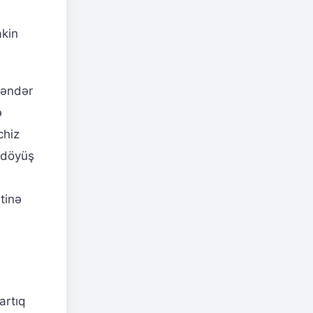
ə
akin
Bəndər
ə
chiz
Ş döyüş
,
tinə
artıq