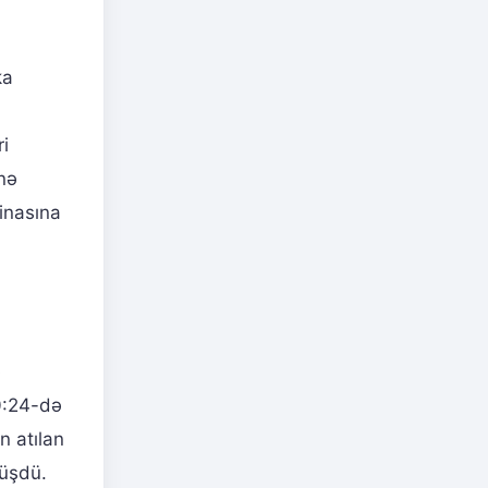
ka
i
nə
inasına
ə
0:24-də
 atılan
düşdü.