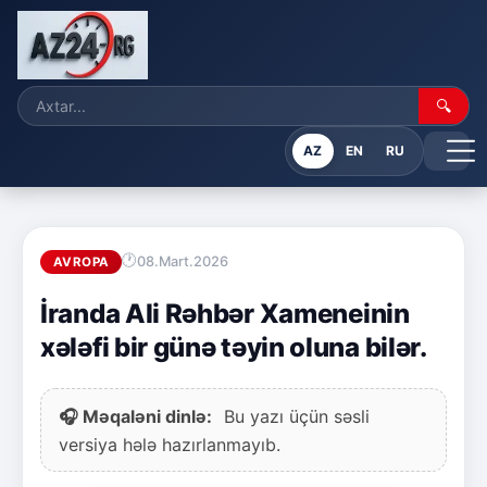
🔍
AZ
EN
RU
08.Mart.2026
AVROPA
İranda Ali Rəhbər Xameneinin
xələfi bir günə təyin oluna bilər.
🎧 Məqaləni dinlə:
Bu yazı üçün səsli
versiya hələ hazırlanmayıb.