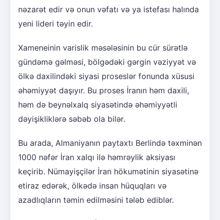
nəzarət edir və onun vəfatı və ya istefası halında
yeni lideri təyin edir.
Xameneinin varislik məsələsinin bu cür sürətlə
gündəmə gəlməsi, bölgədəki gərgin vəziyyət və
ölkə daxilindəki siyasi proseslər fonunda xüsusi
əhəmiyyət daşıyır. Bu proses İranın həm daxili,
həm də beynəlxalq siyasətində əhəmiyyətli
dəyişikliklərə səbəb ola bilər.
Bu arada, Almaniyanın paytaxtı Berlində təxminən
1000 nəfər İran xalqı ilə həmrəylik aksiyası
keçirib. Nümayişçilər İran hökumətinin siyasətinə
etiraz edərək, ölkədə insan hüquqları və
azadlıqların təmin edilməsini tələb ediblər.