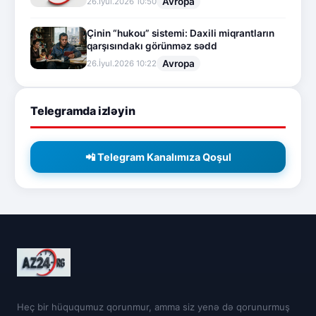
Avropa
26.İyul.2026 10:50
Çinin “hukou” sistemi: Daxili miqrantların
qarşısındakı görünməz sədd
Avropa
26.İyul.2026 10:22
Telegramda izləyin
📲 Telegram Kanalımıza Qoşul
Heç bir hüququmuz qorunmur, amma siz yenə də qorunurmuş