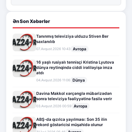
Ən Son Xəbərlər
Tanınmış televiziya ulduzu Stiven Ber
saxlanılıb
Avropa
07.Avqust.2026 10:43
16 yaşlı rusiyalı tennisçi Kristina Lyutova
dünya reytinqində ciddi irəliləyişə imza
atdı
Dünya
04.Avqust.2026 11:06
Davina Makkol xərçənglə mübarizədən
sonra televiziya fəaliyyətinə fasilə verir
Avropa
03.Avqust.2026 00:59
ABŞ-da qızılca yayılması: Son 35 ilin
rekord göstəricisi müşahidə olunur