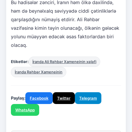
Bu hadisələr zənciri, İranın həm ölkə daxilində,
həm də beynəlxalq səviyyədə ciddi çətinliklərlə
qarşılaşdığını nümayiş etdirir. Ali Rəhbər
vəzifəsinə kimin təyin olunacağı, ölkənin gələcək
yolunu müəyyən edəcək əsas faktorlardan biri
olacaq.
Etiketlər:
İranda Ali Rəhbər Xameneinin xələfi
İranda Rəhbər Xameneinin
Paylaş:
Facebook
Twitter
Telegram
WhatsApp