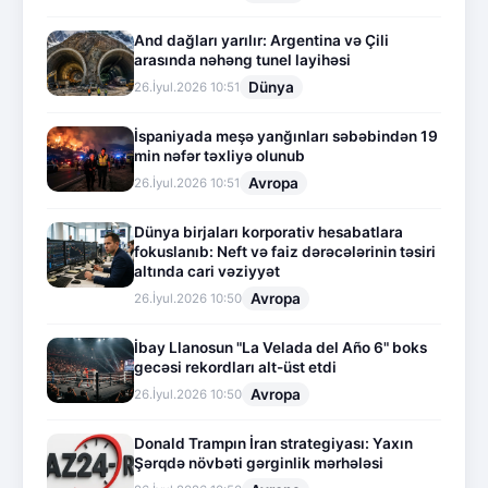
And dağları yarılır: Argentina və Çili
arasında nəhəng tunel layihəsi
Dünya
26.İyul.2026 10:51
İspaniyada meşə yanğınları səbəbindən 19
min nəfər təxliyə olunub
Avropa
26.İyul.2026 10:51
Dünya birjaları korporativ hesabatlara
fokuslanıb: Neft və faiz dərəcələrinin təsiri
altında cari vəziyyət
Avropa
26.İyul.2026 10:50
İbay Llanosun "La Velada del Año 6" boks
gecəsi rekordları alt-üst etdi
Avropa
26.İyul.2026 10:50
Donald Trampın İran strategiyası: Yaxın
Şərqdə növbəti gərginlik mərhələsi