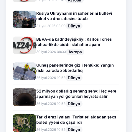
Avropa
31.İyul.2026 05:46
Rusiya Ukraynanın iri şəhərlərini kütləvi
raket və dron atəşinə tutub
Dünya
31.İyul.2026 03:09
BBVA-da kadr dəyişikliyi: Karlos Torres
rəhbərlikdə ciddi islahatlar aparır
Avropa
30.İyul.2026 09:33
Günəş panellərində gizli təhlükə: Yanğın
riski barədə xəbərdarlıq
Dünya
26.İyul.2026 10:52
52 milyon dollarlıq nəhəng səhv: Heç yerə
aparmayan yol görənləri heyrətə salır
Dünya
26.İyul.2026 10:52
Tarixi ərazi yalanı: Turistləri aldadan şəxs
bələdiyyəni də çaşdırdı
Dünya
26.İyul.2026 10:52