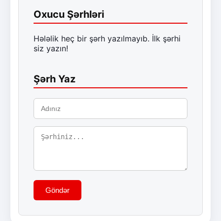
Oxucu Şərhləri
Hələlik heç bir şərh yazılmayıb. İlk şərhi
siz yazın!
Şərh Yaz
Göndər