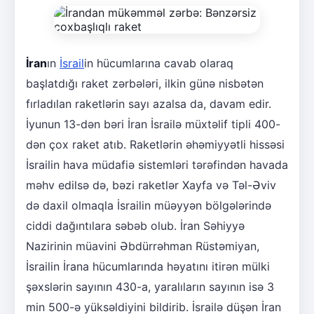
İran
ın
İsrail
in hücumlarına cavab olaraq
başlatdığı raket zərbələri, ilkin günə nisbətən
fırladılan raketlərin sayı azalsa da, davam edir.
İyunun 13-dən bəri İran İsrailə müxtəlif tipli 400-
dən çox raket atıb. Raketlərin əhəmiyyətli hissəsi
İsrailin hava müdafiə sistemləri tərəfindən havada
məhv edilsə də, bəzi raketlər Xayfa və Təl-Əviv
də daxil olmaqla İsrailin müəyyən bölgələrində
ciddi dağıntılara səbəb olub. İran Səhiyyə
Nazirinin müavini Əbdürrəhman Rüstəmiyan,
İsrailin İrana hücumlarında həyatını itirən mülki
şəxslərin sayının 430-a, yaralıların sayının isə 3
min 500-ə yüksəldiyini bildirib. İsrailə düşən İran