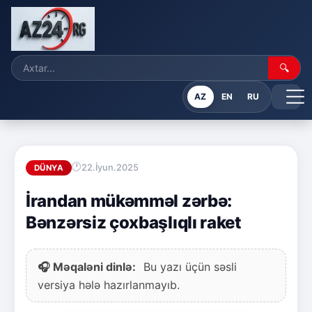
🔍
AZ
EN
RU
22.İyun.2025
DÜNYA
İrandan mükəmməl zərbə:
Bənzərsiz çoxbaşlıqlı raket
🎧 Məqaləni dinlə:
Bu yazı üçün səsli
versiya hələ hazırlanmayıb.