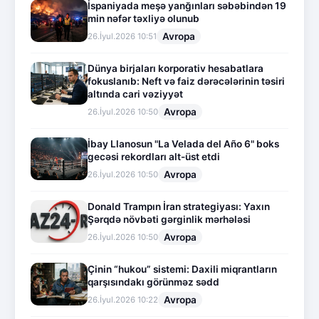
İspaniyada meşə yanğınları səbəbindən 19
min nəfər təxliyə olunub
Avropa
26.İyul.2026 10:51
Dünya birjaları korporativ hesabatlara
fokuslanıb: Neft və faiz dərəcələrinin təsiri
altında cari vəziyyət
Avropa
26.İyul.2026 10:50
İbay Llanosun "La Velada del Año 6" boks
gecəsi rekordları alt-üst etdi
Avropa
26.İyul.2026 10:50
Donald Trampın İran strategiyası: Yaxın
Şərqdə növbəti gərginlik mərhələsi
Avropa
26.İyul.2026 10:50
Çinin “hukou” sistemi: Daxili miqrantların
qarşısındakı görünməz sədd
Avropa
26.İyul.2026 10:22