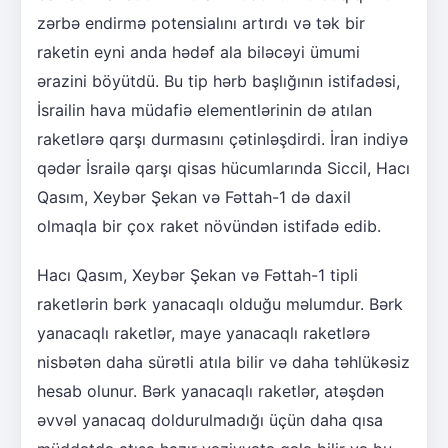
zərbə endirmə potensialını artırdı və tək bir
raketin eyni anda hədəf ala biləcəyi ümumi
ərazini böyütdü. Bu tip hərb başlığının istifadəsi,
İsrailin hava müdafiə elementlərinin də atılan
raketlərə qarşı durmasını çətinləşdirdi. İran indiyə
qədər İsrailə qarşı qisas hücumlarında Siccil, Hacı
Qasım, Xeybər Şekan və Fəttah-1 də daxil
olmaqla bir çox raket növündən istifadə edib.
Hacı Qasım, Xeybər Şekan və Fəttah-1 tipli
raketlərin bərk yanacaqlı olduğu məlumdur. Bərk
yanacaqlı raketlər, maye yanacaqlı raketlərə
nisbətən daha sürətli atıla bilir və daha təhlükəsiz
hesab olunur. Bərk yanacaqlı raketlər, atəşdən
əvvəl yanacaq doldurulmadığı üçün daha qısa