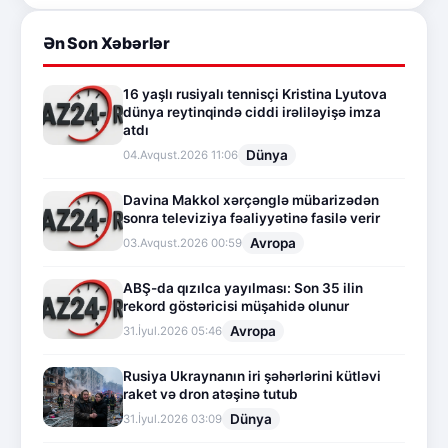
Ən Son Xəbərlər
16 yaşlı rusiyalı tennisçi Kristina Lyutova
dünya reytinqində ciddi irəliləyişə imza
atdı
Dünya
04.Avqust.2026 11:06
Davina Makkol xərçənglə mübarizədən
sonra televiziya fəaliyyətinə fasilə verir
Avropa
03.Avqust.2026 00:59
ABŞ-da qızılca yayılması: Son 35 ilin
rekord göstəricisi müşahidə olunur
Avropa
31.İyul.2026 05:46
Rusiya Ukraynanın iri şəhərlərini kütləvi
raket və dron atəşinə tutub
Dünya
31.İyul.2026 03:09