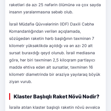
raketləri də azı 25 nəfərin ölümünə və çox sayda
insanın yaralanmasına səbəb olub.
İsrail Müdafiə Qüvvələrinin (IDF) Daxili Cəbhə
Komandanlığından verilən açıqlamada,
sözügedən raketin hərb başlığının təxminən 7
kilometr yüksəklikdə açıldığı və ən azı 20 alt
sursat buraxdığı qeyd olunub. İsrail mediasına
görə, hər biri təxminən 2,5 kiloqram partlayıcı
maddə ehtiva edən alt sursatlar, təxminən 16
kilometr diametrində bir əraziyə yayılaraq böyük
ziyan vurub.
Klaster Başlıqlı Raket Növü Nədir?
İsrailə atılan klaster başlıqlı raketin növü əvvəlcə