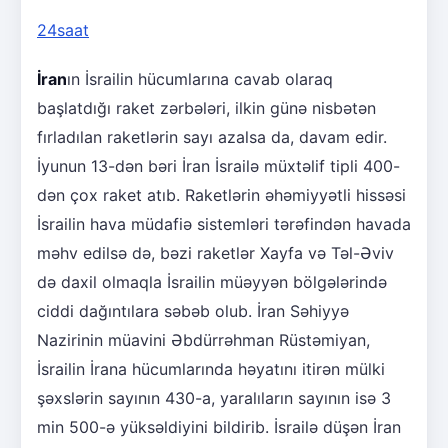
24saat
İran
ın İsrailin hücumlarına cavab olaraq
başlatdığı raket zərbələri, ilkin günə nisbətən
fırladılan raketlərin sayı azalsa da, davam edir.
İyunun 13-dən bəri İran İsrailə müxtəlif tipli 400-
dən çox raket atıb. Raketlərin əhəmiyyətli hissəsi
İsrailin hava müdafiə sistemləri tərəfindən havada
məhv edilsə də, bəzi raketlər Xayfa və Təl-Əviv
də daxil olmaqla İsrailin müəyyən bölgələrində
ciddi dağıntılara səbəb olub. İran Səhiyyə
Nazirinin müavini Əbdürrəhman Rüstəmiyan,
İsrailin İrana hücumlarında həyatını itirən mülki
şəxslərin sayının 430-a, yaralıların sayının isə 3
min 500-ə yüksəldiyini bildirib. İsrailə düşən İran