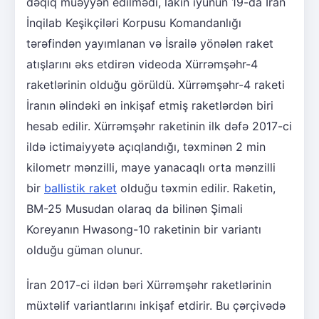
dəqiq müəyyən edilmədi, lakin iyunun 19-da İran
İnqilab Keşikçiləri Korpusu Komandanlığı
tərəfindən yayımlanan və İsrailə yönələn raket
atışlarını əks etdirən videoda Xürrəmşəhr-4
raketlərinin olduğu görüldü. Xürrəmşəhr-4 raketi
İranın əlindəki ən inkişaf etmiş raketlərdən biri
hesab edilir. Xürrəmşəhr raketinin ilk dəfə 2017-ci
ildə ictimaiyyətə açıqlandığı, təxminən 2 min
kilometr mənzilli, maye yanacaqlı orta mənzilli
bir
ballistik raket
olduğu təxmin edilir. Raketin,
BM-25 Musudan olaraq da bilinən Şimali
Koreyanın Hwasong-10 raketinin bir variantı
olduğu güman olunur.
İran 2017-ci ildən bəri Xürrəmşəhr raketlərinin
müxtəlif variantlarını inkişaf etdirir. Bu çərçivədə