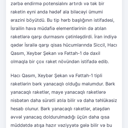
zərbə endirmə potensialını artırdı və tək bir
raketin eyni anda hədəf ala biləcəyi ümumi
ərazini böyütdü. Bu tip hərb başlığının istifadəsi,
İsrailin hava müdafiə elementlərinin də atılan
raketlərə qarşı durmasını çətinləşdirdi. İran indiyə
qədər İsrailə qarşı qisas hücumlarında Siccil, Hacı
Qasım, Xeybər Şekan və Fəttah-1 də daxil
olmaqla bir çox raket növündən istifadə edib.
Hacı Qasım, Xeybər Şekan və Fəttah-1 tipli
raketlərin bərk yanacaqlı olduğu məlumdur. Bərk
yanacaqlı raketlər, maye yanacaqlı raketlərə
nisbətən daha sürətli atıla bilir və daha təhlükəsiz
hesab olunur. Bərk yanacaqlı raketlər, atəşdən
əvvəl yanacaq doldurulmadığı üçün daha qısa
müddətdə atışa hazır vəziyyətə gələ bilir və bu