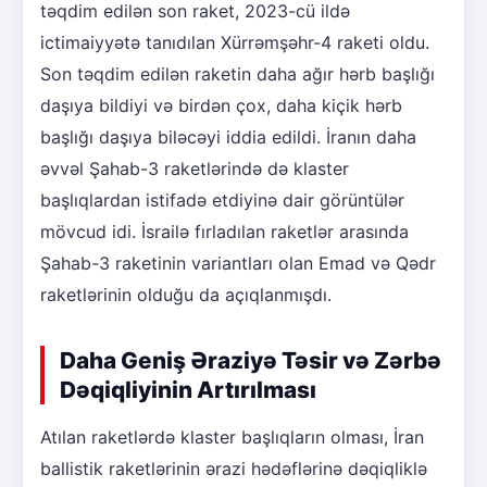
təqdim edilən son raket, 2023-cü ildə
ictimaiyyətə tanıdılan Xürrəmşəhr-4 raketi oldu.
Son təqdim edilən raketin daha ağır hərb başlığı
daşıya bildiyi və birdən çox, daha kiçik hərb
başlığı daşıya biləcəyi iddia edildi. İranın daha
əvvəl Şahab-3 raketlərində də klaster
başlıqlardan istifadə etdiyinə dair görüntülər
mövcud idi. İsrailə fırladılan raketlər arasında
Şahab-3 raketinin variantları olan Emad və Qədr
raketlərinin olduğu da açıqlanmışdı.
Daha Geniş Əraziyə Təsir və Zərbə
Dəqiqliyinin Artırılması
Atılan raketlərdə klaster başlıqların olması, İran
ballistik raketlərinin ərazi hədəflərinə dəqiqliklə