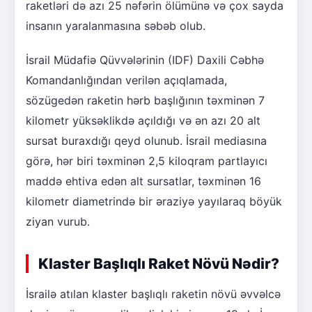
raketləri də azı 25 nəfərin ölümünə və çox sayda
insanın yaralanmasına səbəb olub.
İsrail Müdafiə Qüvvələrinin (IDF) Daxili Cəbhə
Komandanlığından verilən açıqlamada,
sözügedən raketin hərb başlığının təxminən 7
kilometr yüksəklikdə açıldığı və ən azı 20 alt
sursat buraxdığı qeyd olunub. İsrail mediasına
görə, hər biri təxminən 2,5 kiloqram partlayıcı
maddə ehtiva edən alt sursatlar, təxminən 16
kilometr diametrində bir əraziyə yayılaraq böyük
ziyan vurub.
Klaster Başlıqlı Raket Növü Nədir?
İsrailə atılan klaster başlıqlı raketin növü əvvəlcə