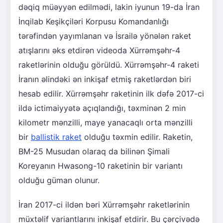
dəqiq müəyyən edilmədi, lakin iyunun 19-da İran
İnqilab Keşikçiləri Korpusu Komandanlığı
tərəfindən yayımlanan və İsrailə yönələn raket
atışlarını əks etdirən videoda Xürrəmşəhr-4
raketlərinin olduğu görüldü. Xürrəmşəhr-4 raketi
İranın əlindəki ən inkişaf etmiş raketlərdən biri
hesab edilir. Xürrəmşəhr raketinin ilk dəfə 2017-ci
ildə ictimaiyyətə açıqlandığı, təxminən 2 min
kilometr mənzilli, maye yanacaqlı orta mənzilli
bir
ballistik raket
olduğu təxmin edilir. Raketin,
BM-25 Musudan olaraq da bilinən Şimali
Koreyanın Hwasong-10 raketinin bir variantı
olduğu güman olunur.
İran 2017-ci ildən bəri Xürrəmşəhr raketlərinin
müxtəlif variantlarını inkişaf etdirir. Bu çərçivədə