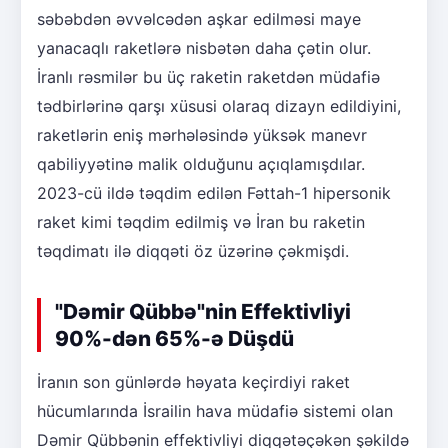
səbəbdən əvvəlcədən aşkar edilməsi maye
yanacaqlı raketlərə nisbətən daha çətin olur.
İranlı rəsmilər bu üç raketin raketdən müdafiə
tədbirlərinə qarşı xüsusi olaraq dizayn edildiyini,
raketlərin eniş mərhələsində yüksək manevr
qabiliyyətinə malik olduğunu açıqlamışdılar.
2023-cü ildə təqdim edilən Fəttah-1 hipersonik
raket kimi təqdim edilmiş və İran bu raketin
təqdimatı ilə diqqəti öz üzərinə çəkmişdi.
"Dəmir Qübbə"nin Effektivliyi
90%-dən 65%-ə Düşdü
İranın son günlərdə həyata keçirdiyi raket
hücumlarında İsrailin hava müdafiə sistemi olan
Dəmir Qübbənin effektivliyi diqqətəçəkən şəkildə