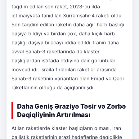
təqdim edilən son raket, 2023-cü ildə
ictimaiyyətə tanıdılan Xürrəmşəhr-4 raketi oldu.
Son təqdim edilən raketin daha ağır hərb başlığı
daşıya bildiyi və birdən çox, daha kiçik hərb
başlığı daşıya biləcəyi iddia edildi. İranın daha
əvvəl Şahab-3 raketlərində də klaster
başlıqlardan istifadə etdiyinə dair görüntülər
mövcud idi. İsrailə fırladılan raketlər arasında
Şahab-3 raketinin variantları olan Emad və Qədr
raketlərinin olduğu da açıqlanmışdı.
Daha Geniş Əraziyə Təsir və Zərbə
Dəqiqliyinin Artırılması
Atılan raketlərdə klaster başlıqların olması, İran
ballistik raketlərinin ərazi hədəflərinə dəqiqliklə