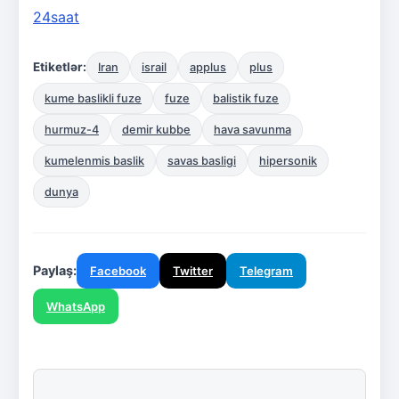
24saat
Etiketlər:
Iran
israil
applus
plus
kume baslikli fuze
fuze
balistik fuze
hurmuz-4
demir kubbe
hava savunma
kumelenmis baslik
savas basligi
hipersonik
dunya
Paylaş:
Facebook
Twitter
Telegram
WhatsApp