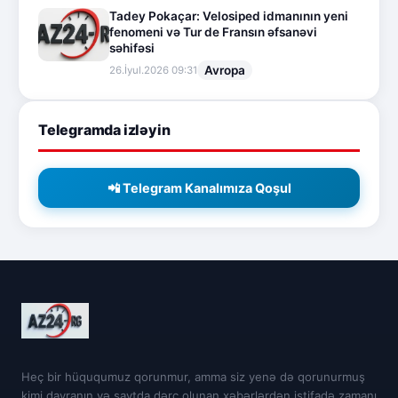
Tadey Pokaçar: Velosiped idmanının yeni
fenomeni və Tur de Fransın əfsanəvi
səhifəsi
Avropa
26.İyul.2026 09:31
Telegramda izləyin
📲 Telegram Kanalımıza Qoşul
Heç bir hüququmuz qorunmur, amma siz yenə də qorunurmuş
kimi davranın və saytda dərc olunan xəbərlərdən istifadə zamanı