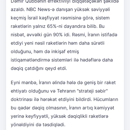
Dəmir Qübbənin effektivliyi diqqətəçəkən şəkildə
azaldı. NBC News-ə danışan yüksək səviyyəli
keçmiş İsrail kəşfiyyat rəsmisinə görə, sistem
raketlərin yalnız 65%-ni dayandıra bilib. Bu
nisbət, əvvəlki gün 90% idi. Rəsmi, İranın istifadə
etdiyi yeni nəsil raketlərin həm daha sürətli
olduğunu, həm də inkişaf etmiş
istiqamətləndirmə sistemləri ilə hədəflərə daha
dəqiq çatdığını qeyd etdi.
Eyni mənbə, İranın əlində hələ də geniş bir raket
ehtiyatı olduğunu və Tehranın "strateji səbir"
doktrinası ilə hərəkət etdiyini bildirdi. Hücumların
bu qədər dəqiq olmasının, İranın artıq kəmiyyət
yerinə keyfiyyətli, yüksək dəqiqlikli raketlərə
yönəldiyini də təsdiqlədi.