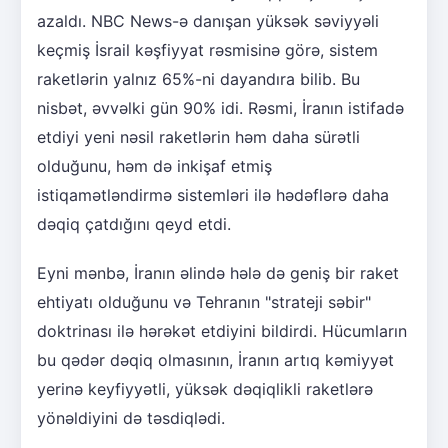
azaldı. NBC News-ə danışan yüksək səviyyəli
keçmiş İsrail kəşfiyyat rəsmisinə görə, sistem
raketlərin yalnız 65%-ni dayandıra bilib. Bu
nisbət, əvvəlki gün 90% idi. Rəsmi, İranın istifadə
etdiyi yeni nəsil raketlərin həm daha sürətli
olduğunu, həm də inkişaf etmiş
istiqamətləndirmə sistemləri ilə hədəflərə daha
dəqiq çatdığını qeyd etdi.
Eyni mənbə, İranın əlində hələ də geniş bir raket
ehtiyatı olduğunu və Tehranın "strateji səbir"
doktrinası ilə hərəkət etdiyini bildirdi. Hücumların
bu qədər dəqiq olmasının, İranın artıq kəmiyyət
yerinə keyfiyyətli, yüksək dəqiqlikli raketlərə
yönəldiyini də təsdiqlədi.