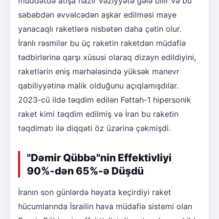
müddətdə atışa hazır vəziyyətə gələ bilir və bu
səbəbdən əvvəlcədən aşkar edilməsi maye
yanacaqlı raketlərə nisbətən daha çətin olur.
İranlı rəsmilər bu üç raketin raketdən müdafiə
tədbirlərinə qarşı xüsusi olaraq dizayn edildiyini,
raketlərin eniş mərhələsində yüksək manevr
qabiliyyətinə malik olduğunu açıqlamışdılar.
2023-cü ildə təqdim edilən Fəttah-1 hipersonik
raket kimi təqdim edilmiş və İran bu raketin
təqdimatı ilə diqqəti öz üzərinə çəkmişdi.
"Dəmir Qübbə"nin Effektivliyi
90%-dən 65%-ə Düşdü
İranın son günlərdə həyata keçirdiyi raket
hücumlarında İsrailin hava müdafiə sistemi olan