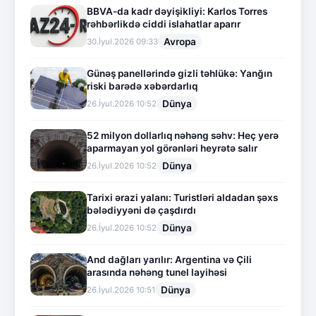
BBVA-da kadr dəyişikliyi: Karlos Torres
rəhbərlikdə ciddi islahatlar aparır
Avropa
30.İyul.2026 09:33
Günəş panellərində gizli təhlükə: Yanğın
riski barədə xəbərdarlıq
Dünya
26.İyul.2026 10:52
52 milyon dollarlıq nəhəng səhv: Heç yerə
aparmayan yol görənləri heyrətə salır
Dünya
26.İyul.2026 10:52
Tarixi ərazi yalanı: Turistləri aldadan şəxs
bələdiyyəni də çaşdırdı
Dünya
26.İyul.2026 10:52
And dağları yarılır: Argentina və Çili
arasında nəhəng tunel layihəsi
Dünya
26.İyul.2026 10:51