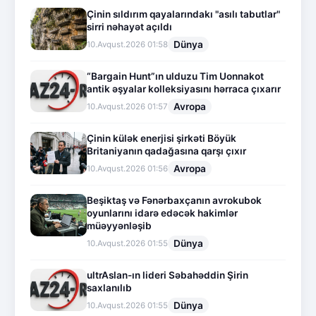
Çinin sıldırım qayalarındakı "asılı tabutlar"
sirri nəhayət açıldı
Dünya
10.Avqust.2026 01:58
“Bargain Hunt”ın ulduzu Tim Uonnakot
antik əşyalar kolleksiyasını hərraca çıxarır
Avropa
10.Avqust.2026 01:57
Çinin külək enerjisi şirkəti Böyük
Britaniyanın qadağasına qarşı çıxır
Avropa
10.Avqust.2026 01:56
Beşiktaş və Fənərbaxçanın avrokubok
oyunlarını idarə edəcək hakimlər
müəyyənləşib
Dünya
10.Avqust.2026 01:55
ultrAslan-ın lideri Səbahəddin Şirin
saxlanılıb
Dünya
10.Avqust.2026 01:55