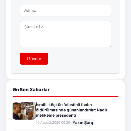
Göndər
Ən Son Xəbərlər
İsrailli köçkün fələstinli fəalın
öldürülməsində günahlandırılır: Nadir
məhkəmə presedenti
Yaxın Şərq
10.Avqust.2026 06:29