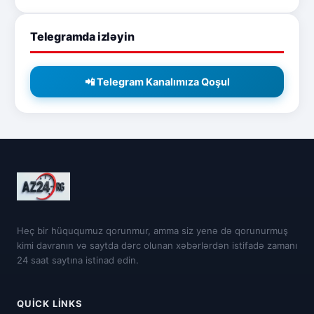
Telegramda izləyin
📲 Telegram Kanalımıza Qoşul
Heç bir hüququmuz qorunmur, amma siz yenə də qorunurmuş
kimi davranın və saytda dərc olunan xəbərlərdən istifadə zamanı
24 saat saytına istinad edin.
QUICK LINKS