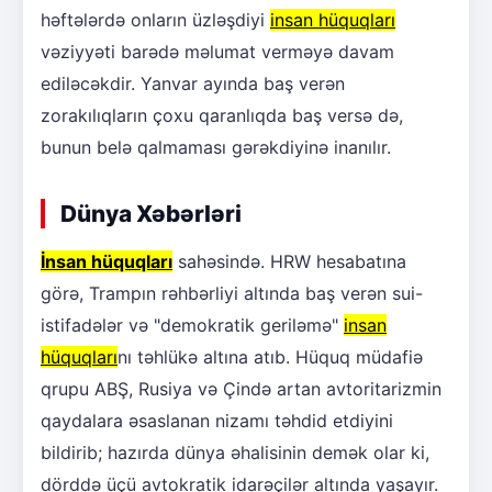
həftələrdə onların üzləşdiyi
insan hüquqları
vəziyyəti barədə məlumat verməyə davam
ediləcəkdir. Yanvar ayında baş verən
zorakılıqların çoxu qaranlıqda baş versə də,
bunun belə qalmaması gərəkdiyinə inanılır.
Dünya Xəbərləri
İnsan hüquqları
sahəsində. HRW hesabatına
görə, Trampın rəhbərliyi altında baş verən sui-
istifadələr və "demokratik geriləmə"
insan
hüquqları
nı təhlükə altına atıb. Hüquq müdafiə
qrupu ABŞ, Rusiya və Çində artan avtoritarizmin
qaydalara əsaslanan nizamı təhdid etdiyini
bildirib; hazırda dünya əhalisinin demək olar ki,
dörddə üçü avtokratik idarəçilər altında yaşayır.