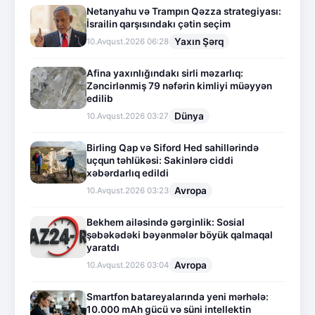
Netanyahu və Trampın Qəzza strategiyası:
İsrailin qarşısındakı çətin seçim
Yaxın Şərq
10.Avqust.2026 06:28
Afina yaxınlığındakı sirli məzarlıq:
Zəncirlənmiş 79 nəfərin kimliyi müəyyən
edilib
Dünya
10.Avqust.2026 03:27
Birling Qap və Siford Hed sahillərində
uçqun təhlükəsi: Sakinlərə ciddi
xəbərdarlıq edildi
Avropa
10.Avqust.2026 03:23
Bekhem ailəsində gərginlik: Sosial
şəbəkədəki bəyənmələr böyük qalmaqal
yaratdı
Avropa
10.Avqust.2026 03:04
Smartfon batareyalarında yeni mərhələ:
10.000 mAh gücü və süni intellektin