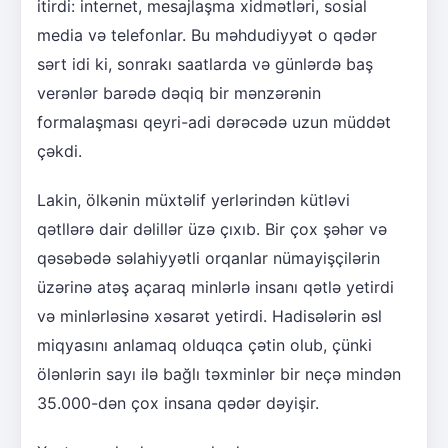
itirdi: internet, mesajlaşma xidmətləri, sosial
media və telefonlar. Bu məhdudiyyət o qədər
sərt idi ki, sonrakı saatlarda və günlərdə baş
verənlər barədə dəqiq bir mənzərənin
formalaşması qeyri-adi dərəcədə uzun müddət
çəkdi.
Lakin, ölkənin müxtəlif yerlərindən kütləvi
qətllərə dair dəlillər üzə çıxıb. Bir çox şəhər və
qəsəbədə səlahiyyətli orqanlar nümayişçilərin
üzərinə atəş açaraq minlərlə insanı qətlə yetirdi
və minlərləsinə xəsarət yetirdi. Hadisələrin əsl
miqyasını anlamaq olduqca çətin olub, çünki
ölənlərin sayı ilə bağlı təxminlər bir neçə mindən
35.000-dən çox insana qədər dəyişir.