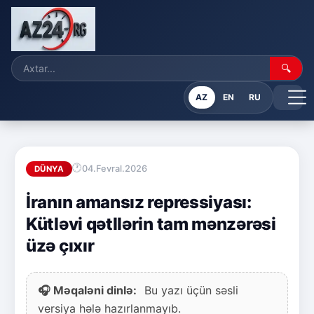
🔍
AZ
EN
RU
04.Fevral.2026
DÜNYA
İranın amansız repressiyası:
Kütləvi qətllərin tam mənzərəsi
üzə çıxır
🎧 Məqaləni dinlə:
Bu yazı üçün səsli
versiya hələ hazırlanmayıb.