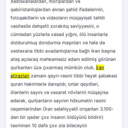
Xəstəxanalardan, morqlardan və
qəbiristanlıqlardan alınan şahid ifadələrinin,
fotoşəkillərin və videoların müqayisəli təhlili
vasitəsilə dəhşətli zorakılıq səviyyəsini, o
cümlədən yüzlərlə cəsəd yığını, ölü insanlarla
doldurulmuş dondurma maşınları və hələ də
xəstəxana tibbi avadanlıqlarına bağlı ikən başına
atəş açılaraq məhkəməsiz edam edilmiş görünən
qurbanları üzə çıxarmaq mümkün olub.
İran
etirazları
zamanı qeyri-rəsmi tibbi heyət şəbəkəsi
quran həkimlərlə danışıldı; onlar qeydləri,
ölənlərin sayını və xəsarət növlərini müqayisə
edərək, qurbanların sayının hökumətin rəsmi
rəqəmlərindən (İran səlahiyyətli orqanları 3.100-
dən bir qədər çox insanın öldüyünü bildirir)
təxminən 10 dəfə çox ola biləcəyini