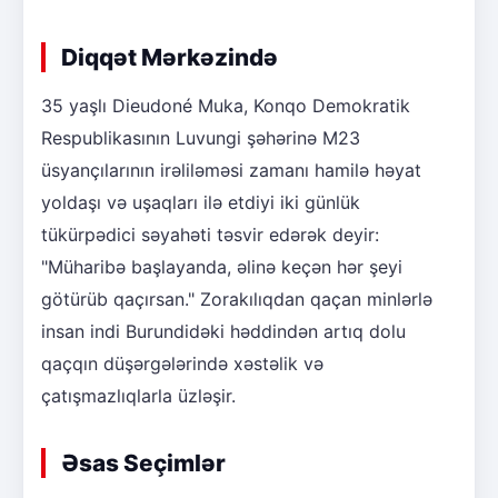
Diqqət Mərkəzində
35 yaşlı Dieudoné Muka, Konqo Demokratik
Respublikasının Luvungi şəhərinə M23
üsyançılarının irəliləməsi zamanı hamilə həyat
yoldaşı və uşaqları ilə etdiyi iki günlük
tükürpədici səyahəti təsvir edərək deyir:
"Müharibə başlayanda, əlinə keçən hər şeyi
götürüb qaçırsan." Zorakılıqdan qaçan minlərlə
insan indi Burundidəki həddindən artıq dolu
qaçqın düşərgələrində xəstəlik və
çatışmazlıqlarla üzləşir.
Əsas Seçimlər