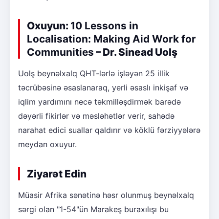
Oxuyun:
10 Lessons in
Localisation: Making Aid Work for
Communities
– Dr. Sinead Uolş
Uolş beynəlxalq QHT-lərlə işləyən 25 illik
təcrübəsinə əsaslanaraq, yerli əsaslı inkişaf və
iqlim yardımını necə təkmilləşdirmək barədə
dəyərli fikirlər və məsləhətlər verir, sahədə
narahat edici suallar qaldırır və köklü fərziyyələrə
meydan oxuyur.
Ziyarət Edin
Müasir Afrika sənətinə həsr olunmuş beynəlxalq
sərgi olan "1-54"ün Marakeş buraxılışı bu