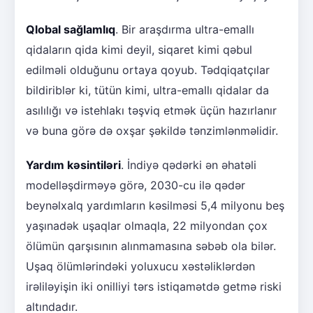
Qlobal sağlamlıq
. Bir araşdırma ultra-emallı
qidaların qida kimi deyil, siqaret kimi qəbul
edilməli olduğunu ortaya qoyub. Tədqiqatçılar
bildiriblər ki, tütün kimi, ultra-emallı qidalar da
asılılığı və istehlakı təşviq etmək üçün hazırlanır
və buna görə də oxşar şəkildə tənzimlənməlidir.
Yardım kəsintiləri
. İndiyə qədərki ən əhatəli
modelləşdirməyə görə, 2030-cu ilə qədər
beynəlxalq yardımların kəsilməsi 5,4 milyonu beş
yaşınadək uşaqlar olmaqla, 22 milyondan çox
ölümün qarşısının alınmamasına səbəb ola bilər.
Uşaq ölümlərindəki yoluxucu xəstəliklərdən
irəliləyişin iki onilliyi tərs istiqamətdə getmə riski
altındadır.