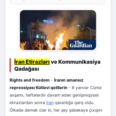
İran Etirazları
və Kommunikasiya
Qadağası
Rights and freedom
-
İranın amansız
repressiyası Kütləvi qətllərin
- 8 yanvar Cümə
axşamı, həftələrdir davam edən genişmiqyaslı
etirazlardan sonra
İran
qaranlığa qərq oldu.
Ölkədə demək olar ki, hər şey şəbəkəyə çıxışını