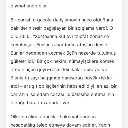
qiymətləndiriblər.
Bir cərrah o gecələrdə işləməyin necə olduğuna
dair dərin təsir bağışlayan bir açıqlama verdi. O
bildirdi ki, "Xəstəxana kütləvi tələfat zonasına
çevrilmişdi. Bunlar xəbərdarlıq atəşləri deyildi.
Bunlar bədəndən keçmək üçün nəzərdə tutulmuş
güllələr idi." Bir çox həkim, nümayişçilərə kömək
etmək üçün qeyri-rəsmi klinikalar quraraq və
ölənlərin sayı haqqında danışaraq böyük risklər
etdi – artıq tibb işçilərinin həbs edildiyi, ən azı bir
cərrahın isə edam cəzası ilə üzləşmə ehtimalının
olduğu barədə xəbərlər var.
Ölkə daxilində iranlılar hökumətlərindən
hesabatlılıq tələb etməyə davam edirlər. Yaxın