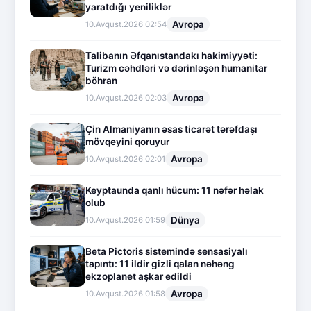
yaratdığı yeniliklər
Avropa
10.Avqust.2026 02:54
Talibanın Əfqanıstandakı hakimiyyəti:
Turizm cəhdləri və dərinləşən humanitar
böhran
Avropa
10.Avqust.2026 02:03
Çin Almaniyanın əsas ticarət tərəfdaşı
mövqeyini qoruyur
Avropa
10.Avqust.2026 02:01
Keyptaunda qanlı hücum: 11 nəfər həlak
olub
Dünya
10.Avqust.2026 01:59
Beta Pictoris sistemində sensasiyalı
tapıntı: 11 ildir gizli qalan nəhəng
ekzoplanet aşkar edildi
Avropa
10.Avqust.2026 01:58