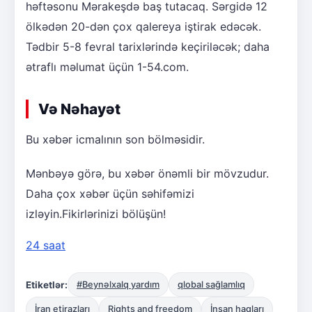
həftəsonu Mərakeşdə baş tutacaq. Sərgidə 12
ölkədən 20-dən çox qalereya iştirak edəcək.
Tədbir 5-8 fevral tarixlərində keçiriləcək; daha
ətraflı məlumat üçün 1-54.com.
Və Nəhayət
Bu xəbər icmalının son bölməsidir.
Mənbəyə görə, bu xəbər önəmli bir mövzudur.
Daha çox xəbər üçün səhifəmizi
izləyin.Fikirlərinizi bölüşün!
24 saat
Etiketlər:
#Beynəlxalq yardım
qlobal sağlamlıq
İran etirazları
Rights and freedom
İnsan haqları