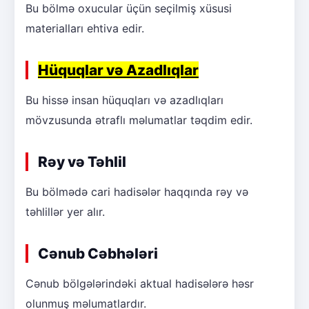
Bu bölmə oxucular üçün seçilmiş xüsusi
materialları ehtiva edir.
Hüquqlar və Azadlıqlar
Bu hissə insan hüquqları və azadlıqları
mövzusunda ətraflı məlumatlar təqdim edir.
Rəy və Təhlil
Bu bölmədə cari hadisələr haqqında rəy və
təhlillər yer alır.
Cənub Cəbhələri
Cənub bölgələrindəki aktual hadisələrə həsr
olunmuş məlumatlardır.