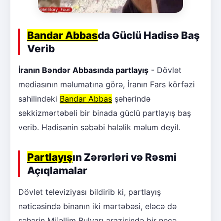
Bandar Abbas
da Güclü Hadisə Baş
Verib
İranın Bəndər Abbasında partlayış
- Dövlət
mediasının məlumatına görə, İranın Fars körfəzi
sahilindəki
Bandar Abbas
şəhərində
səkkizmərtəbəli bir binada güclü partlayış baş
verib. Hadisənin səbəbi hələlik məlum deyil.
Partlayış
ın Zərərləri və Rəsmi
Açıqlamalar
Dövlət televiziyası bildirib ki, partlayış
nəticəsində binanın iki mərtəbəsi, eləcə də
şəhərin Müəllim Bulvarı ərazisində bir neçə