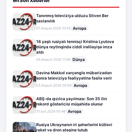
Ən Son Xəbərlər
Tanınmış televiziya ulduzu Stiven Ber
saxlanılıb
Avropa
07.Avqust.2026 10:43
16 yaşlı rusiyalı tennisçi Kristina Lyutova
dünya reytinqində ciddi irəliləyişə imza
atdı
Dünya
04.Avqust.2026 11:06
Davina Makkol xərçənglə mübarizədən
sonra televiziya fəaliyyətinə fasilə verir
Avropa
03.Avqust.2026 00:59
ABŞ-da qızılca yayılması: Son 35 ilin
rekord göstəricisi müşahidə olunur
Avropa
31.İyul.2026 05:46
Rusiya Ukraynanın iri şəhərlərini kütləvi
raket və dron atəşinə tutub