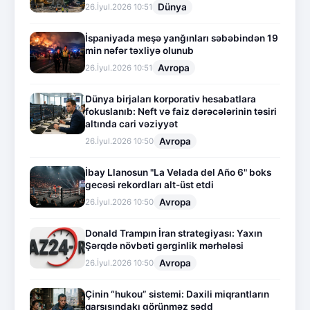
Dünya
26.İyul.2026 10:51
İspaniyada meşə yanğınları səbəbindən 19
min nəfər təxliyə olunub
Avropa
26.İyul.2026 10:51
Dünya birjaları korporativ hesabatlara
fokuslanıb: Neft və faiz dərəcələrinin təsiri
altında cari vəziyyət
Avropa
26.İyul.2026 10:50
İbay Llanosun "La Velada del Año 6" boks
gecəsi rekordları alt-üst etdi
Avropa
26.İyul.2026 10:50
Donald Trampın İran strategiyası: Yaxın
Şərqdə növbəti gərginlik mərhələsi
Avropa
26.İyul.2026 10:50
Çinin “hukou” sistemi: Daxili miqrantların
qarşısındakı görünməz sədd