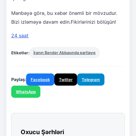
Mənbəyə görə, bu xəbər önəmli bir mövzudur.
Bizi izləməyə davam edin.Fikirlərinizi bölüşün!
24 saat
Etiketlər:
İranın Bəndər Abbasında partlayış
Paylaş:
Facebook
Twitter
Telegram
WhatsApp
Oxucu Şərhləri