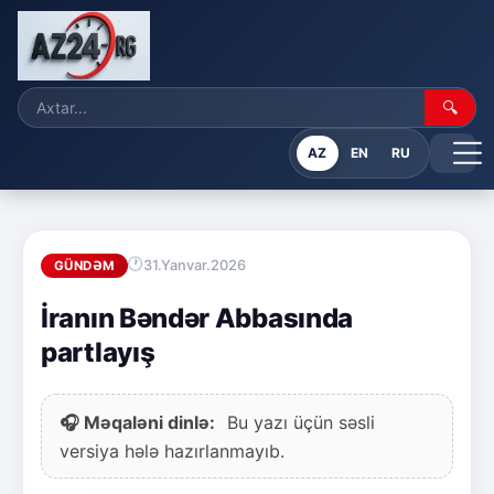
🔍
AZ
EN
RU
31.Yanvar.2026
GÜNDƏM
İranın Bəndər Abbasında
partlayış
🎧 Məqaləni dinlə:
Bu yazı üçün səsli
versiya hələ hazırlanmayıb.