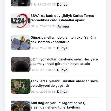
Dünya
31.İyul.2026 03:09
BBVA-da kadr dəyişikliyi: Karlos Torres
rəhbərlikdə ciddi islahatlar aparır
Avropa
30.İyul.2026 09:33
Günəş panellərində gizli təhlükə: Yanğın
riski barədə xəbərdarlıq
Dünya
26.İyul.2026 10:52
52 milyon dollarlıq nəhəng səhv: Heç yerə
aparmayan yol görənləri heyrətə salır
Dünya
26.İyul.2026 10:52
Tarixi ərazi yalanı: Turistləri aldadan şəxs
bələdiyyəni də çaşdırdı
Dünya
26.İyul.2026 10:52
And dağları yarılır: Argentina və Çili
arasında nəhəng tunel layihəsi