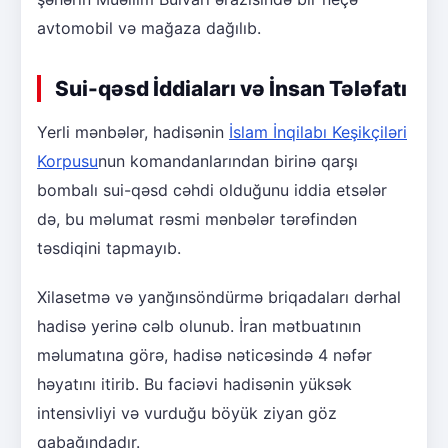
avtomobil və mağaza dağılıb.
Sui-qəsd İddiaları və İnsan Tələfatı
Yerli mənbələr, hadisənin
İslam İnqilabı Keşikçiləri
Korpusu
nun komandanlarından birinə qarşı
bombalı sui-qəsd cəhdi olduğunu iddia etsələr
də, bu məlumat rəsmi mənbələr tərəfindən
təsdiqini tapmayıb.
Xilasetmə və yanğınsöndürmə briqadaları dərhal
hadisə yerinə cəlb olunub. İran mətbuatının
məlumatına görə, hadisə nəticəsində 4 nəfər
həyatını itirib. Bu faciəvi hadisənin yüksək
intensivliyi və vurduğu böyük ziyan göz
qabağındadır.