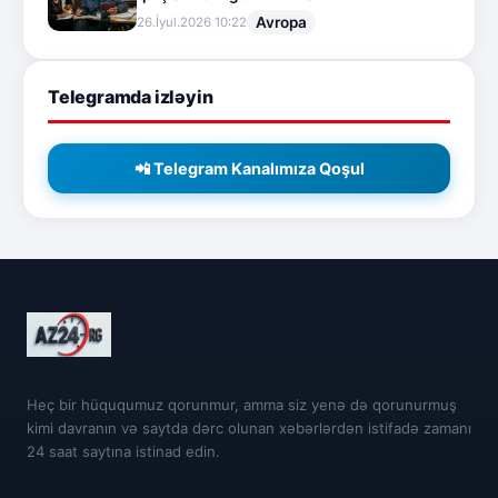
Avropa
26.İyul.2026 10:22
Telegramda izləyin
📲 Telegram Kanalımıza Qoşul
Heç bir hüququmuz qorunmur, amma siz yenə də qorunurmuş
kimi davranın və saytda dərc olunan xəbərlərdən istifadə zamanı
24 saat saytına istinad edin.