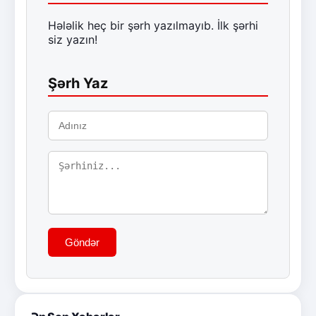
Hələlik heç bir şərh yazılmayıb. İlk şərhi
siz yazın!
Şərh Yaz
Göndər