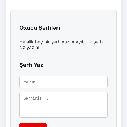
Oxucu Şərhləri
Hələlik heç bir şərh yazılmayıb. İlk şərhi
siz yazın!
Şərh Yaz