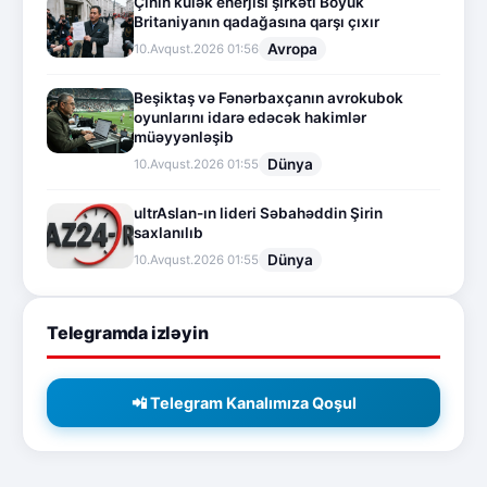
Çinin külək enerjisi şirkəti Böyük
Britaniyanın qadağasına qarşı çıxır
Avropa
10.Avqust.2026 01:56
Beşiktaş və Fənərbaxçanın avrokubok
oyunlarını idarə edəcək hakimlər
müəyyənləşib
Dünya
10.Avqust.2026 01:55
ultrAslan-ın lideri Səbahəddin Şirin
saxlanılıb
Dünya
10.Avqust.2026 01:55
Telegramda izləyin
📲 Telegram Kanalımıza Qoşul