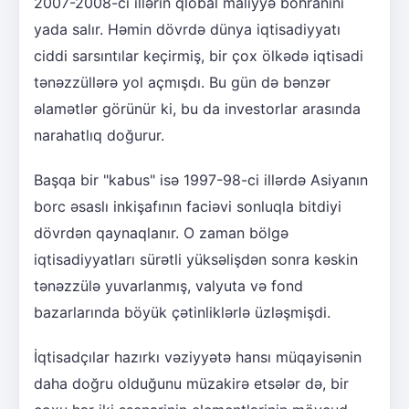
2007-2008-ci illərin qlobal maliyyə böhranını
yada salır. Həmin dövrdə dünya iqtisadiyyatı
ciddi sarsıntılar keçirmiş, bir çox ölkədə iqtisadi
tənəzzüllərə yol açmışdı. Bu gün də bənzər
əlamətlər görünür ki, bu da investorlar arasında
narahatlıq doğurur.
Başqa bir "kabus" isə 1997-98-ci illərdə Asiyanın
borc əsaslı inkişafının faciəvi sonluqla bitdiyi
dövrdən qaynaqlanır. O zaman bölgə
iqtisadiyyatları sürətli yüksəlişdən sonra kəskin
tənəzzülə yuvarlanmış, valyuta və fond
bazarlarında böyük çətinliklərlə üzləşmişdi.
İqtisadçılar hazırkı vəziyyətə hansı müqayisənin
daha doğru olduğunu müzakirə etsələr də, bir