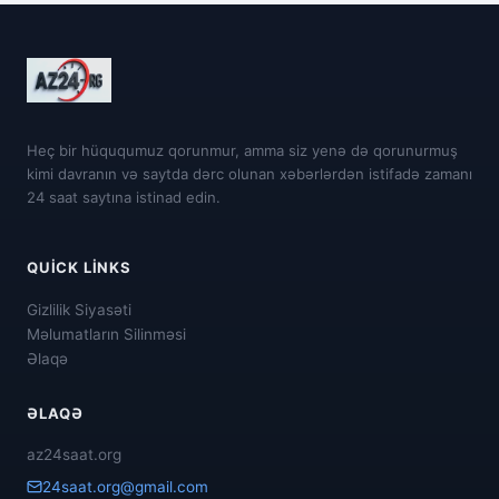
Heç bir hüququmuz qorunmur, amma siz yenə də qorunurmuş
kimi davranın və saytda dərc olunan xəbərlərdən istifadə zamanı
24 saat saytına istinad edin.
QUICK LINKS
Gizlilik Siyasəti
Məlumatların Silinməsi
Əlaqə
ƏLAQƏ
az24saat.org
24saat.org@gmail.com