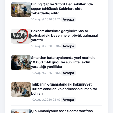
Birling Qap və Siford Hed sahillərində
uçqun təhlükəsi: Sakinlərə ciddi
xəbərdarlıq edildi
Avropa
10.Avqust.2026 03:23
Bekhem ailəsində gərginlik: Sosial
şəbəkədəki bəyənmələr böyük qalmaqal
yaratdı
Avropa
10.Avqust.2026 03:04
Smartfon batareyalarında yeni mərhələ:
10.000 mAh gücü və süni intellektin
yaratdığı yeniliklər
Avropa
10.Avqust.2026 02:54
Talibanın Əfqanıstandakı hakimiyyəti:
Turizm cəhdləri və dərinləşən humanitar
böhran
Avropa
10.Avqust.2026 02:03
Çin Almaniyanın əsas ticarət tərəfdaşı