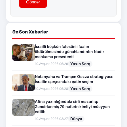
Göndər
Ən Son Xəbərlər
İsrailli köçkün fələstinli fəalın
öldürülməsində günahlandırılır: Nadir
məhkəmə presedenti
Yaxın Şərq
10.Avqust.2026 06:29
Netanyahu və Trampın Qəzza strategiyası:
İsrailin qarşısındakı çətin seçim
Yaxın Şərq
10.Avqust.2026 06:28
Afina yaxınlığındakı sirli məzarlıq:
Zəncirlənmiş 79 nəfərin kimliyi müəyyən
edilib
Dünya
10.Avqust.2026 03:27