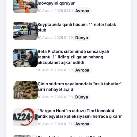
mövqeyini qoruyur
Avropa
10.Avqust.2026 02:01
Keyptaunda qanlı hücum: 11 nəfər həlak
olub
Dünya
10.Avqust.2026 01:59
Beta Pictoris sistemində sensasiyalı
tapıntı: 11 ildir gizli qalan nəhəng
ekzoplanet aşkar edildi
Avropa
10.Avqust.2026 01:58
Çinin sıldırım qayalarındakı "asılı tabutlar"
sirri nəhayət açıldı
Dünya
10.Avqust.2026 01:58
“Bargain Hunt”ın ulduzu Tim Uonnakot
antik əşyalar kolleksiyasını hərraca çıxarır
Avropa
10.Avqust.2026 01:57