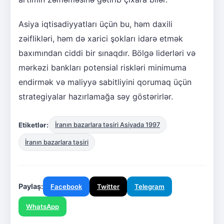
Asiya iqtisadiyyatları üçün bu, həm daxili
zəiflikləri, həm də xarici şokları idarə etmək
baxımından ciddi bir sınaqdır. Bölgə liderləri və
mərkəzi bankları potensial riskləri minimuma
endirmək və maliyyə sabitliyini qorumaq üçün
strategiyalar hazırlamağa səy göstərirlər.
Etiketlər:
İranın bazarlara təsiri Asiyada 1997
İranın bazarlara təsiri
Paylaş:
Facebook
Twitter
Telegram
WhatsApp