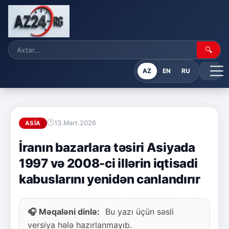
🔍
AZ
EN
RU
13.Mart.2026
ASIA
İranın bazarlara təsiri Asiyada
1997 və 2008-ci illərin iqtisadi
kabuslarını yenidən canlandırır
🎧 Məqaləni dinlə:
Bu yazı üçün səsli
versiya hələ hazırlanmayıb.