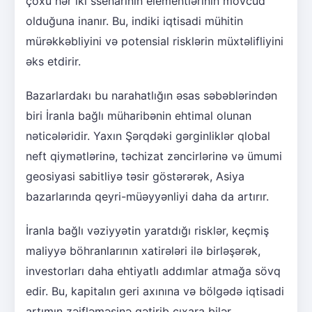
çoxu hər iki ssenarinin elementlərinin mövcud
olduğuna inanır. Bu, indiki iqtisadi mühitin
mürəkkəbliyini və potensial risklərin müxtəlifliyini
əks etdirir.
Bazarlardakı bu narahatlığın əsas səbəblərindən
biri İranla bağlı müharibənin ehtimal olunan
nəticələridir. Yaxın Şərqdəki gərginliklər qlobal
neft qiymətlərinə, təchizat zəncirlərinə və ümumi
geosiyasi sabitliyə təsir göstərərək, Asiya
bazarlarında qeyri-müəyyənliyi daha da artırır.
İranla bağlı vəziyyətin yaratdığı risklər, keçmiş
maliyyə böhranlarının xatirələri ilə birləşərək,
investorları daha ehtiyatlı addımlar atmağa sövq
edir. Bu, kapitalın geri axınına və bölgədə iqtisadi
artımın zəifləməsinə gətirib çıxara bilər.