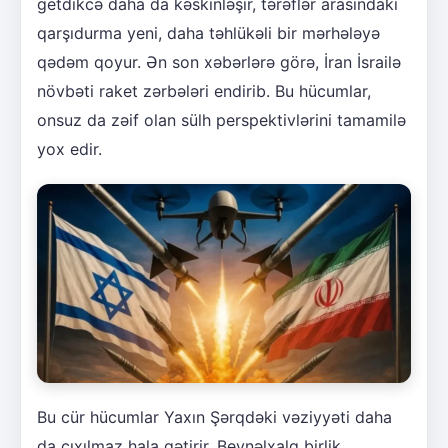
getdikcə daha da kəskinləşir, tərəflər arasındakı
qarşıdurma yeni, daha təhlükəli bir mərhələyə
qədəm qoyur. Ən son xəbərlərə görə, İran İsrailə
növbəti raket zərbələri endirib. Bu hücumlar,
onsuz da zəif olan sülh perspektivlərini tamamilə
yox edir.
Bu cür hücumlar Yaxın Şərqdəki vəziyyəti daha
da çıxılmaz hala gətirir. Beynəlxalq birlik