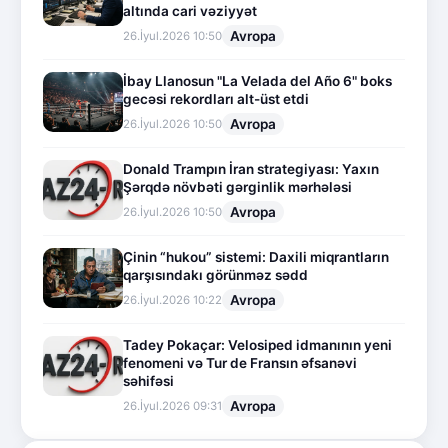
altında cari vəziyyət
Avropa
26.İyul.2026 10:50
İbay Llanosun "La Velada del Año 6" boks
gecəsi rekordları alt-üst etdi
Avropa
26.İyul.2026 10:50
Donald Trampın İran strategiyası: Yaxın
Şərqdə növbəti gərginlik mərhələsi
Avropa
26.İyul.2026 10:50
Çinin “hukou” sistemi: Daxili miqrantların
qarşısındakı görünməz sədd
Avropa
26.İyul.2026 10:22
Tadey Pokaçar: Velosiped idmanının yeni
fenomeni və Tur de Fransın əfsanəvi
səhifəsi
Avropa
26.İyul.2026 09:31