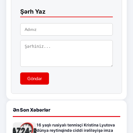
Şərh Yaz
Göndər
Ən Son Xəbərlər
16 yaşlı rusiyalı tennisçi Kristina Lyutova
dünya reytinqində ciddi irəliləyişə imza