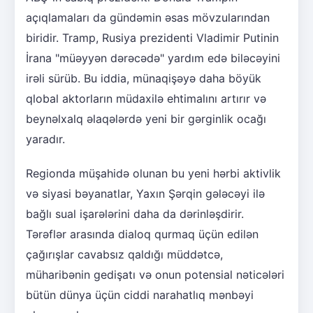
açıqlamaları da gündəmin əsas mövzularından
biridir. Tramp, Rusiya prezidenti Vladimir Putinin
İrana "müəyyən dərəcədə" yardım edə biləcəyini
irəli sürüb. Bu iddia, münaqişəyə daha böyük
qlobal aktorların müdaxilə ehtimalını artırır və
beynəlxalq əlaqələrdə yeni bir gərginlik ocağı
yaradır.
Regionda müşahidə olunan bu yeni hərbi aktivlik
və siyasi bəyanatlar, Yaxın Şərqin gələcəyi ilə
bağlı sual işarələrini daha da dərinləşdirir.
Tərəflər arasında dialoq qurmaq üçün edilən
çağırışlar cavabsız qaldığı müddətcə,
müharibənin gedişatı və onun potensial nəticələri
bütün dünya üçün ciddi narahatlıq mənbəyi