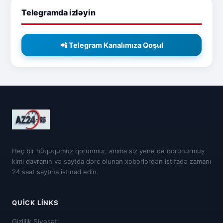
Telegramda izləyin
📲 Telegram Kanalımıza Qoşul
Heç bir hüququmuz qorunmur, amma siz yenə də qorunurmuş
kimi davranın və saytda dərc olunan xəbərlərdən istifadə zamanı
24 saat saytına istinad edin.
QUICK LINKS
Gizlilik Siyasəti