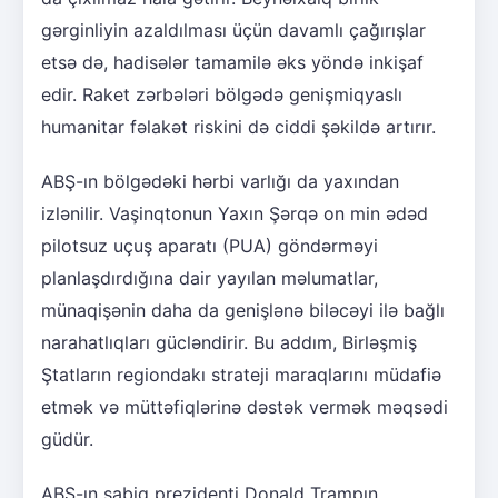
gərginliyin azaldılması üçün davamlı çağırışlar
etsə də, hadisələr tamamilə əks yöndə inkişaf
edir. Raket zərbələri bölgədə genişmiqyaslı
humanitar fəlakət riskini də ciddi şəkildə artırır.
ABŞ-ın bölgədəki hərbi varlığı da yaxından
izlənilir. Vaşinqtonun Yaxın Şərqə on min ədəd
pilotsuz uçuş aparatı (PUA) göndərməyi
planlaşdırdığına dair yayılan məlumatlar,
münaqişənin daha da genişlənə biləcəyi ilə bağlı
narahatlıqları gücləndirir. Bu addım, Birləşmiş
Ştatların regiondakı strateji maraqlarını müdafiə
etmək və müttəfiqlərinə dəstək vermək məqsədi
güdür.
ABŞ-ın sabiq prezidenti Donald Trampın