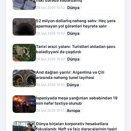
riski barədə xəbərdarlıq
Dünya
26.İyul.2026 10:52
52 milyon dollarlıq nəhəng səhv: Heç yerə
aparmayan yol görənləri heyrətə salır
Dünya
26.İyul.2026 10:52
Tarixi ərazi yalanı: Turistləri aldadan şəxs
bələdiyyəni də çaşdırdı
Dünya
26.İyul.2026 10:52
And dağları yarılır: Argentina və Çili
arasında nəhəng tunel layihəsi
Dünya
26.İyul.2026 10:51
İspaniyada meşə yanğınları səbəbindən 19
min nəfər təxliyə olunub
Avropa
26.İyul.2026 10:51
Dünya birjaları korporativ hesabatlara
fokuslanıb: Neft və faiz dərəcələrinin təsiri