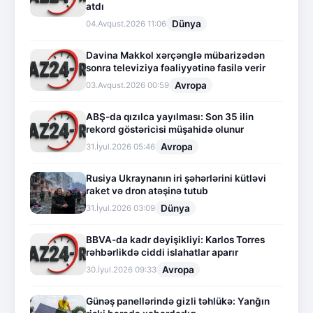
atdı
Dünya
04.Avqust.2026 11:06
Davina Makkol xərçənglə mübarizədən
sonra televiziya fəaliyyətinə fasilə verir
Avropa
03.Avqust.2026 00:59
ABŞ-da qızılca yayılması: Son 35 ilin
rekord göstəricisi müşahidə olunur
Avropa
31.İyul.2026 05:46
Rusiya Ukraynanın iri şəhərlərini kütləvi
raket və dron atəşinə tutub
Dünya
31.İyul.2026 03:09
BBVA-da kadr dəyişikliyi: Karlos Torres
rəhbərlikdə ciddi islahatlar aparır
Avropa
30.İyul.2026 09:33
Günəş panellərində gizli təhlükə: Yanğın