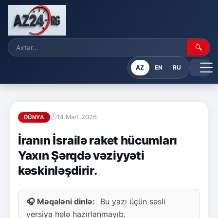
🔍
AZ
EN
RU
14.Mart.2026
DÜNYA
İranın İsrailə raket hücumları
Yaxın Şərqdə vəziyyəti
kəskinləşdirir.
🎧 Məqaləni dinlə:
Bu yazı üçün səsli
versiya hələ hazırlanmayıb.