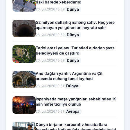
riski barədə xəbərdarlıq
Dünya
26.İyul.2026 10:52
52 milyon dollarlıq nəhəng səhv: Heç yerə
aparmayan yol görənləri heyrətə salır
Dünya
26.İyul.2026 10:52
Tarixi ərazi yalanı: Turistləri aldadan şəxs
bələdiyyəni də çaşdırdı
Dünya
26.İyul.2026 10:52
And dağları yarılır: Argentina və Çili
arasında nəhəng tunel layihəsi
Dünya
26.İyul.2026 10:51
İspaniyada meşə yanğınları səbəbindən 19
min nəfər təxliyə olunub
Avropa
26.İyul.2026 10:51
Dünya birjaları korporativ hesabatlara
fokuslanıb: Neft və faiz dərəcələrinin təsiri