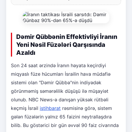
Dəmir Qübbənin Effektivliyi İranın
Yeni Nəsil Füzələri Qarşısında
Azaldı
Son 24 saat ərzində İranın həyata keçirdiyi
miqyaslı füze hücumları İsrailin hava müdafiə
sistemi olan "Dəmir Qübbə"nin indiyədək
görünməmiş səmərəlilik düşüşü ilə müşayiət
olunub. NBC News-ə danışan yüksək rütbəli
keçmiş İsrail
istihbarat
rəsmisinə görə, sistem
gələn füzələrin yalnız 65 faizini neytrallaşdıra
bilib. Bu göstərici bir gün əvvəl 90 faiz civarında