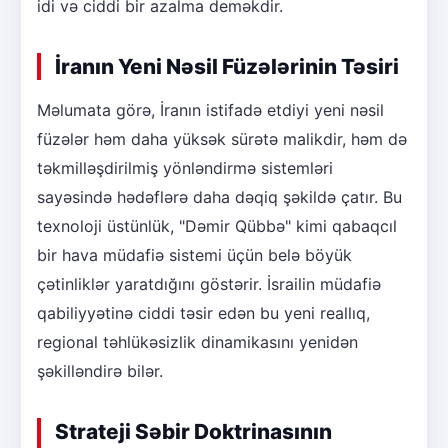
idi və ciddi bir azalma deməkdir.
İranın Yeni Nəsil Füzələrinin Təsiri
Məlumata görə, İranın istifadə etdiyi yeni nəsil
füzələr həm daha yüksək sürətə malikdir, həm də
təkmilləşdirilmiş yönləndirmə sistemləri
sayəsində hədəflərə daha dəqiq şəkildə çatır. Bu
texnoloji üstünlük, "Dəmir Qübbə" kimi qabaqcıl
bir hava müdafiə sistemi üçün belə böyük
çətinliklər yaratdığını göstərir. İsrailin müdafiə
qabiliyyətinə ciddi təsir edən bu yeni reallıq,
regional təhlükəsizlik dinamikasını yenidən
şəkilləndirə bilər.
Strateji Səbir Doktrinasının