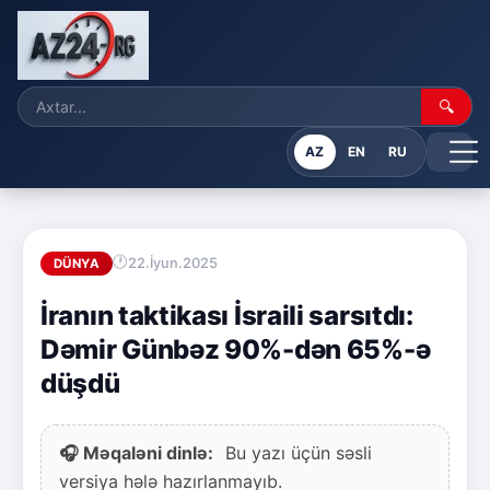
🔍
AZ
EN
RU
22.İyun.2025
DÜNYA
İranın taktikası İsraili sarsıtdı:
Dəmir Günbəz 90%-dən 65%-ə
düşdü
🎧 Məqaləni dinlə:
Bu yazı üçün səsli
versiya hələ hazırlanmayıb.