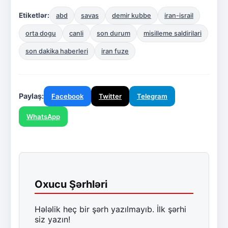
Etiketlər:
abd
savas
demir kubbe
iran-israil
orta dogu
canli
son durum
misilleme saldirilari
son dakika haberleri
iran fuze
Paylaş:
Facebook
Twitter
Telegram
WhatsApp
Oxucu Şərhləri
Hələlik heç bir şərh yazılmayıb. İlk şərhi
siz yazın!