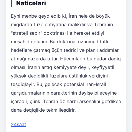
Nəticələri
Eyni mənbə qeyd edib ki, İran hələ də böyük
miqdarda füze ehtiyatına malikdir və Tehranın
"strateji səbir" doktrinası ilə hərəkət etdiyi
müşahidə olunur. Bu doktrina, uzunmüddətli
hədəflərə çatmaq üçün tədrici və planlı addımlar
atmağı nəzərdə tutur. Hücumların bu qədər dəqiq
olması, İranın artıq kəmiyyətə deyil, keyfiyyətli,
yüksək dəqiqlikli füzələrə üstünlük verdiyini
təsdiqləyir. Bu, gələcək potensial İran-İsrail
qarşıdurmalarının xarakterinin dəyişə biləcəyinə
işarədir, çünki Tehran öz hərbi arsenalını getdikcə
daha dəqiqliklə təkmilləşdirir.
24saat