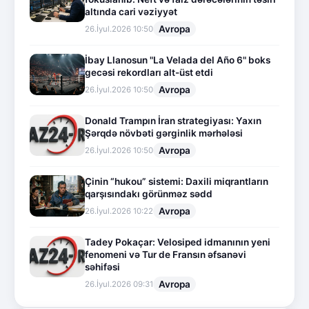
altında cari vəziyyət
Avropa
26.İyul.2026 10:50
İbay Llanosun "La Velada del Año 6" boks
gecəsi rekordları alt-üst etdi
Avropa
26.İyul.2026 10:50
Donald Trampın İran strategiyası: Yaxın
Şərqdə növbəti gərginlik mərhələsi
Avropa
26.İyul.2026 10:50
Çinin “hukou” sistemi: Daxili miqrantların
qarşısındakı görünməz sədd
Avropa
26.İyul.2026 10:22
Tadey Pokaçar: Velosiped idmanının yeni
fenomeni və Tur de Fransın əfsanəvi
səhifəsi
Avropa
26.İyul.2026 09:31