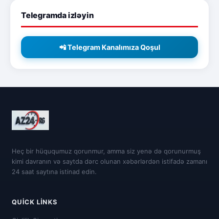
Telegramda izləyin
📲 Telegram Kanalımıza Qoşul
Heç bir hüququmuz qorunmur, amma siz yenə də qorunurmuş
kimi davranın və saytda dərc olunan xəbərlərdən istifadə zamanı
24 saat saytına istinad edin.
QUICK LINKS