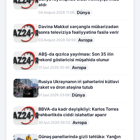
atdı
Dünya
04.Avqust.2026 11:06
Davina Makkol xərçənglə mübarizədən
sonra televiziya fəaliyyətinə fasilə verir
Avropa
03.Avqust.2026 00:59
ABŞ-da qızılca yayılması: Son 35 ilin
rekord göstəricisi müşahidə olunur
Avropa
31.İyul.2026 05:46
Rusiya Ukraynanın iri şəhərlərini kütləvi
raket və dron atəşinə tutub
Dünya
31.İyul.2026 03:09
BBVA-da kadr dəyişikliyi: Karlos Torres
rəhbərlikdə ciddi islahatlar aparır
Avropa
30.İyul.2026 09:33
Günəş panellərində gizli təhlükə: Yanğın