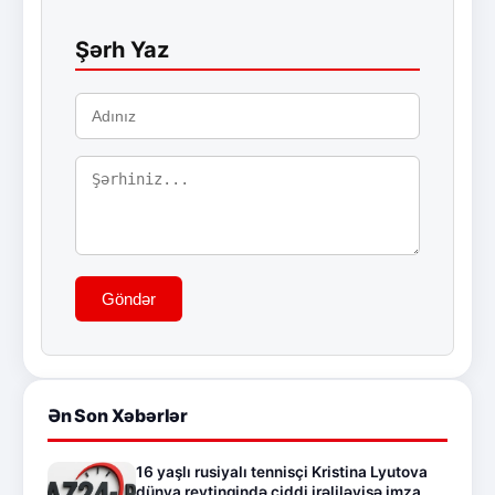
Şərh Yaz
Göndər
Ən Son Xəbərlər
16 yaşlı rusiyalı tennisçi Kristina Lyutova
dünya reytinqində ciddi irəliləyişə imza